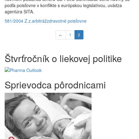
podľa poisťovne v konflikte s európskou legislatívou, uvádza
agentúra SITA.
581/2004 Z.z.
arbitráž
zdravotné poisťovne
←
1
2
Štvrťročník o liekovej politike
Sprievodca pôrodnicami