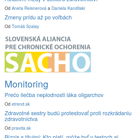
Od
Aneta Reisnerová
a
Daniela Kandilaki
Zmeny prídu až po voľbách
Od
Tomáš Szalay
Monitoring
Prečo liečba neplodnosti láka oligarchov
Od
etrend.sk
Zdravotné sestry budú protestovať proti rozkrádaniu
zdravotníctva
Od
pravda.sk
Biznis s titulmi: Kto platí, môže byť v testoch aj