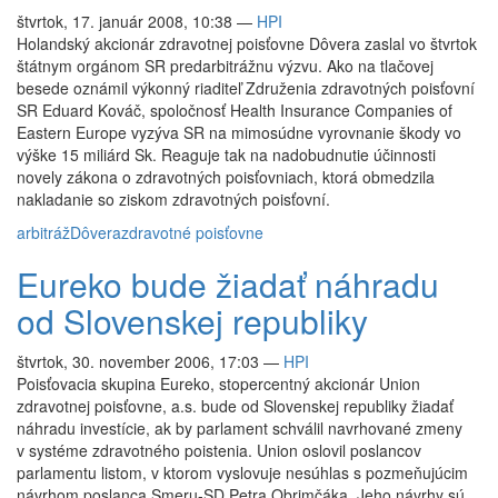
štvrtok, 17. január 2008, 10:38
—
HPI
Holandský akcionár zdravotnej poisťovne Dôvera zaslal vo štvrtok
štátnym orgánom SR predarbitrážnu výzvu. Ako na tlačovej
besede oznámil výkonný riaditeľ Združenia zdravotných poisťovní
SR Eduard Kováč, spoločnosť Health Insurance Companies of
Eastern Europe vyzýva SR na mimosúdne vyrovnanie škody vo
výške 15 miliárd Sk. Reaguje tak na nadobudnutie účinnosti
novely zákona o zdravotných poisťovniach, ktorá obmedzila
nakladanie so ziskom zdravotných poisťovní.
arbitráž
Dôvera
zdravotné poisťovne
Eureko bude žiadať náhradu
od Slovenskej republiky
štvrtok, 30. november 2006, 17:03
—
HPI
Poisťovacia skupina Eureko, stopercentný akcionár Union
zdravotnej poisťovne, a.s. bude od Slovenskej republiky žiadať
náhradu investície, ak by parlament schválil navrhované zmeny
v systéme zdravotného poistenia. Union oslovil poslancov
parlamentu listom, v ktorom vyslovuje nesúhlas s pozmeňujúcim
návrhom poslanca Smeru-SD Petra Obrimčáka. Jeho návrhy sú