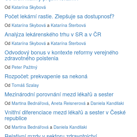
Od
Katarína Skybová
Počet lekární rastie. Zlepšuje sa dostupnosť?
Od
Katarína Skybová
a
Katarína Šterbová
Analýza lekárenského trhu v SR a v ČR
Od
Katarína Skybová
a
Katarína Šterbová
Odvodový bonus v kontexte reformy verejného
zdravotného poistenia
Od
Peter Pažitný
Rozpočet: prekvapenie sa nekoná
Od
Tomáš Szalay
Mezinárodní porovnání mezd lékařů a sester
Od
Martina Bednářová
,
Aneta Reisnerová
a
Daniela Kandilaki
Vnitřní diferenciace mezd lékařů a sester v České
republice
Od
Martina Bednářová
a
Daniela Kandilaki
Relativní mzdy v sektoru zdravotnictví