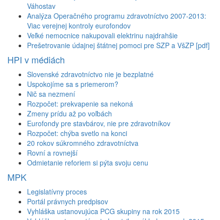
Váhostav
Analýza Operačného programu zdravotníctvo 2007-2013:
Viac verejnej kontroly eurofondov
Veľké nemocnice nakupovali elektrinu najdrahšie
Prešetrovanie údajnej štátnej pomoci pre SZP a VšZP [pdf]
HPI v médiách
Slovenské zdravotníctvo nie je bezplatné
Uspokojíme sa s priemerom?
Nič sa nezmení
Rozpočet: prekvapenie sa nekoná
Zmeny prídu až po voľbách
Eurofondy pre stavbárov, nie pre zdravotníkov
Rozpočet: chýba svetlo na konci
20 rokov súkromného zdravotníctva
Rovní a rovnejší
Odmietanie reforiem si pýta svoju cenu
MPK
Legislatívny proces
Portál právnych predpisov
Vyhláška ustanovujúca PCG skupiny na rok 2015