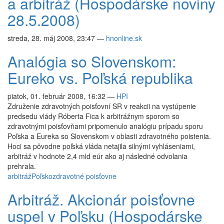
a arbitráž (Hospodárske noviny
28.5.2008)
streda, 28. máj 2008, 23:47
—
hnonline.sk
Analógia so Slovenskom:
Eureko vs. Poľská republika
piatok, 01. február 2008, 16:32
—
HPI
Združenie zdravotných poisťovní SR v reakcii na vystúpenie
predsedu vlády Róberta Fica k arbitrážnym sporom so
zdravotnými poisťovňami pripomenulo analógiu prípadu sporu
Poľska a Eureka so Slovenskom v oblasti zdravotného poistenia.
Hoci sa pôvodne poľská vláda netajila silnými vyhláseniami,
arbitráž v hodnote 2,4 mld eúr ako aj následné odvolania
prehrala.
arbitráž
Poľsko
zdravotné poisťovne
Arbitráž. Akcionár poisťovne
uspel v Poľsku (Hospodárske