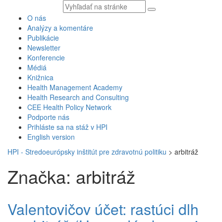
Vyhľadávaný
text
O nás
Analýzy a komentáre
Publikácie
Newsletter
Konferencie
Médiá
Knižnica
Health Management Academy
Health Research and Consulting
CEE Health Policy Network
Podporte nás
Prihláste sa na stáž v HPI
English version
HPI - Stredoeurópsky inštitút pre zdravotnú politiku
>
arbitráž
Značka: arbitráž
Valentovičov účet: rastúci dlh