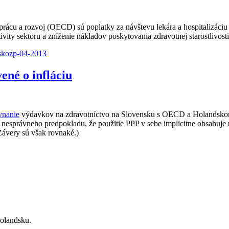
prácu a rozvoj (OECD) sú poplatky za návštevu lekára a hospitalizáci
vity sektoru a zníženie nákladov poskytovania zdravotnej starostlivosti
sko
zp-04-2013
né o infláciu
vnanie
výdavkov na zdravotníctvo na Slovensku s OECD a Holandskom 
právneho predpokladu, že použitie PPP v sebe implicitne obsahuje ú
Závery sú však rovnaké.)
Holandsku.