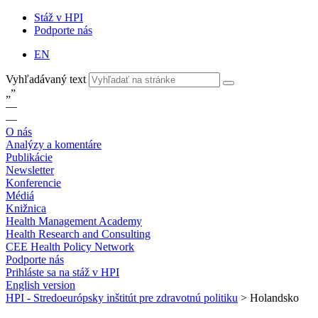
Stáž v HPI
Podporte nás
EN
Vyhľadávaný text
„
”
—
—
O nás
Analýzy a komentáre
Publikácie
Newsletter
Konferencie
Médiá
Knižnica
Health Management Academy
Health Research and Consulting
CEE Health Policy Network
Podporte nás
Prihláste sa na stáž v HPI
English version
HPI - Stredoeurópsky inštitút pre zdravotnú politiku
>
Holandsko