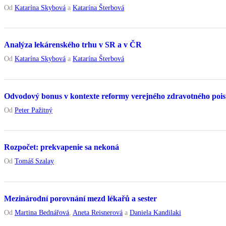
Od
Katarína Skybová
a
Katarína Šterbová
Analýza lekárenského trhu v SR a v ČR
Od
Katarína Skybová
a
Katarína Šterbová
Odvodový bonus v kontexte reformy verejného zdravotného pois
Od
Peter Pažitný
Rozpočet: prekvapenie sa nekoná
Od
Tomáš Szalay
Mezinárodní porovnání mezd lékařů a sester
Od
Martina Bednářová
,
Aneta Reisnerová
a
Daniela Kandilaki