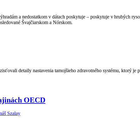
radám a nedostatkom v dátach poskytuje – poskytuje v hrubých rysoch
asledované Švajčiarskom a Nórskom.
e zisťovali detaily nastavenia tamojšieho zdravotného systému, ktorý 
krajinách OECD
áš Szalay