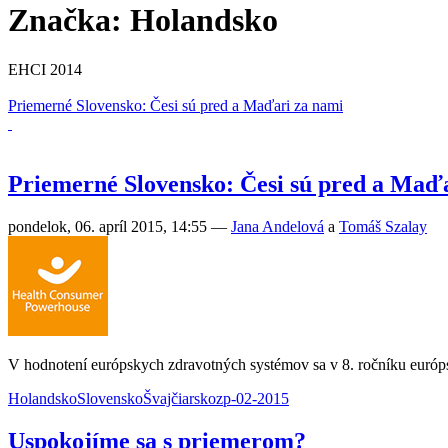
Značka: Holandsko
EHCI 2014
Priemerné Slovensko: Česi sú pred a Maďari za nami
Priemerné Slovensko: Česi sú pred a Maď
pondelok, 06. apríl 2015, 14:55
—
Jana Andelová
a
Tomáš Szalay
V hodnotení európskych zdravotných systémov sa v 8. ročníku európs
Holandsko
Slovensko
Švajčiarsko
zp-02-2015
Uspokojíme sa s priemerom?