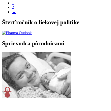
1
2
→
Štvrťročník o liekovej politike
Sprievodca pôrodnicami