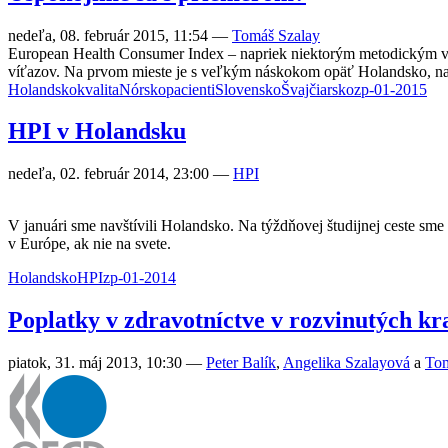
nedeľa, 08. február 2015, 11:54
—
Tomáš Szalay
European Health Consumer Index – napriek niektorým metodickým výh
víťazov. Na prvom mieste je s veľkým náskokom opäť Holandsko, n
Holandsko
kvalita
Nórsko
pacienti
Slovensko
Švajčiarsko
zp-01-2015
HPI v Holandsku
nedeľa, 02. február 2014, 23:00
—
HPI
V januári sme navštívili Holandsko. Na týždňovej študijnej ceste sm
v Európe, ak nie na svete.
Holandsko
HPI
zp-01-2014
Poplatky v zdravotníctve v rozvinutých 
piatok, 31. máj 2013, 10:30
—
Peter Balík
,
Angelika Szalayová
a
Tom