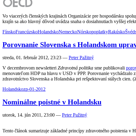
Vo viacerých členských krajinách Organizácie pre hospodársku spolu
krajín sa ako hlavný dôvod uvádza snaha o dosiahnutiach vyššej efekti
Fínsko
Francúzsko
Holandsko
Nemecko
Nórsko
poplatky
Rakúsko
Švéd
Porovnanie Slovenska s Holandskom uprave
streda, 01. február 2012, 23:23
—
Peter Pažitný
V decembrovom newsletteri
Zdravotná politika
sme publikovali
poro
menovateľom HDP na hlavu v USD v PPP. Porovnanie vychádzalo z nes
zdravotníctvo Slovenska a Holandska pri rešpektovaní stálych cien. (
Holandsko
zp-01-2012
Nominálne poistné v Holandsku
utorok, 14. jún 2011, 23:00
—
Peter Pažitný
Tento článok sumarizuje základné princípy zdravotného poistenia v 