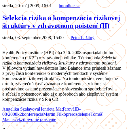
streda, 20. máj 2009, 16:01
—
hnonline.sk
Selekcia rizika a kompenzácia rizikovej
štruktúry v zdravotnom poistení (II)
streda, 03. september 2008, 15:00
—
Peter Pažitný
Health Policy Institute (HPI) dňa 3. 6. 2008 usporiadal druhú
konferenciu („K2“) o zdravotnej politike. Témou bola
Selekcia
rizika a kompenzácia rizikovej štruktúry v zdravotnom poistení
.
V júlovom vydaní newsletttera Into Balance sme priniesli záznam
z prvej časti konferencie o moderných trendoch v systéme
kompenzácie rizikovej štruktúry. Na tomto mieste uverejňujeme
druhú, záverečnú časť záznamu z konferencie, v ktorej si
predstavíme ostatné prezentácie: o slovenskom spotrebiteľovi
a súťaži o poistencov, ako aj o spôsoboch ako zlepšovať systém
kompenzácie rizika v SR a ČR
Angelika Szalayová
Henrieta Maďarová
IB-
08/2008
k2
konferencia
Martin Filko
prerozdelenie
Tomáš
Macháček
zdravotné poistenie