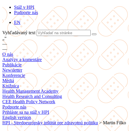
Stáž v HPI
Podporte nás
EN
Vyhľadávaný text
„
”
—
—
O nás
Analýzy a komentáre
Publikácie
Newsletter
Konferencie
Médiá
Knižnica
Health Management Academy
Health Research and Consulting
CEE Health Policy Network
Podporte nás
Prihláste sa na stáž v HPI
English version
HPI - Stredoeurópsky inštitút pre zdravotnú politiku
>
Martin Filko