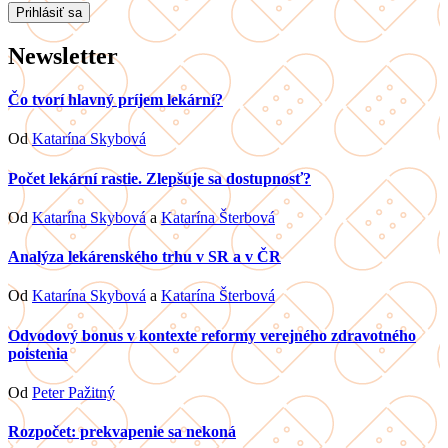
Newsletter
Čo tvorí hlavný príjem lekární?
Od
Katarína Skybová
Počet lekární rastie. Zlepšuje sa dostupnosť?
Od
Katarína Skybová
a
Katarína Šterbová
Analýza lekárenského trhu v SR a v ČR
Od
Katarína Skybová
a
Katarína Šterbová
Odvodový bonus v kontexte reformy verejného zdravotného
poistenia
Od
Peter Pažitný
Rozpočet: prekvapenie sa nekoná