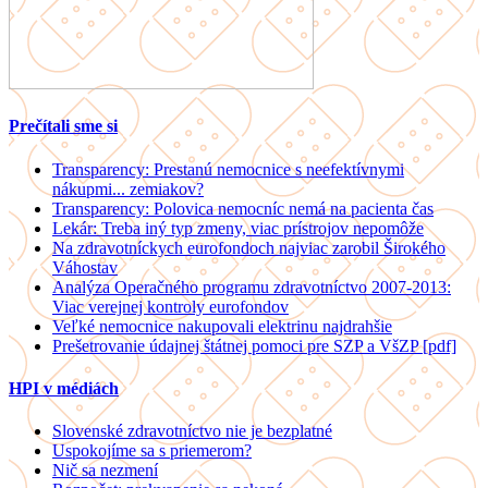
Prečítali sme si
Transparency: Prestanú nemocnice s neefektívnymi
nákupmi... zemiakov?
Transparency: Polovica nemocníc nemá na pacienta čas
Lekár: Treba iný typ zmeny, viac prístrojov nepomôže
Na zdravotníckych eurofondoch najviac zarobil Širokého
Váhostav
Analýza Operačného programu zdravotníctvo 2007-2013:
Viac verejnej kontroly eurofondov
Veľké nemocnice nakupovali elektrinu najdrahšie
Prešetrovanie údajnej štátnej pomoci pre SZP a VšZP [pdf]
HPI v médiách
Slovenské zdravotníctvo nie je bezplatné
Uspokojíme sa s priemerom?
Nič sa nezmení