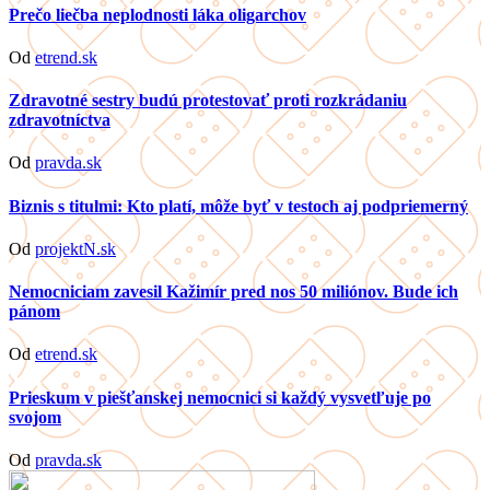
Prečo liečba neplodnosti láka oligarchov
Od
etrend.sk
Zdravotné sestry budú protestovať proti rozkrádaniu
zdravotníctva
Od
pravda.sk
Biznis s titulmi: Kto platí, môže byť v testoch aj podpriemerný
Od
projektN.sk
Nemocniciam zavesil Kažimír pred nos 50 miliónov. Bude ich
pánom
Od
etrend.sk
Prieskum v piešťanskej nemocnici si každý vysvetľuje po
svojom
Od
pravda.sk