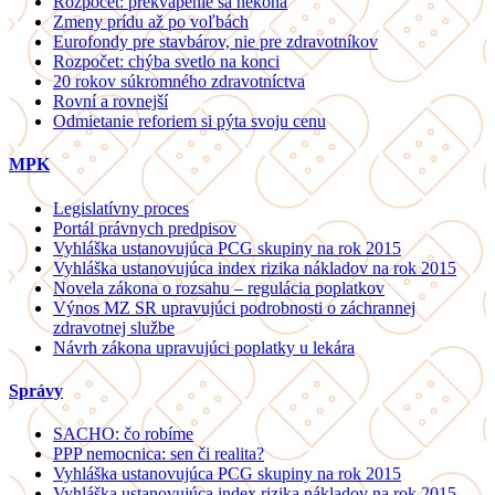
Rozpočet: prekvapenie sa nekoná
Zmeny prídu až po voľbách
Eurofondy pre stavbárov, nie pre zdravotníkov
Rozpočet: chýba svetlo na konci
20 rokov súkromného zdravotníctva
Rovní a rovnejší
Odmietanie reforiem si pýta svoju cenu
MPK
Legislatívny proces
Portál právnych predpisov
Vyhláška ustanovujúca PCG skupiny na rok 2015
Vyhláška ustanovujúca index rizika nákladov na rok 2015
Novela zákona o rozsahu – regulácia poplatkov
Výnos MZ SR upravujúci podrobnosti o záchrannej
zdravotnej službe
Návrh zákona upravujúci poplatky u lekára
Správy
SACHO: čo robíme
PPP nemocnica: sen či realita?
Vyhláška ustanovujúca PCG skupiny na rok 2015
Vyhláška ustanovujúca index rizika nákladov na rok 2015