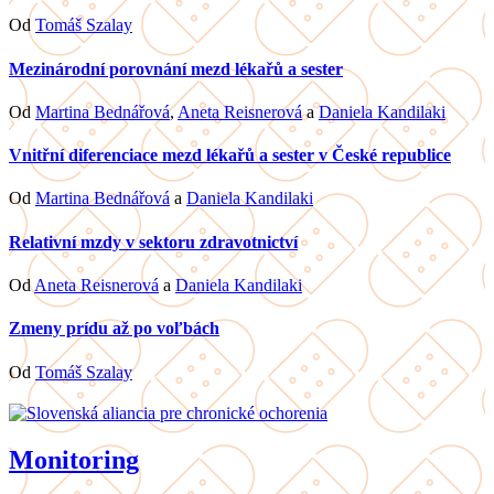
Od
Tomáš Szalay
Mezinárodní porovnání mezd lékařů a sester
Od
Martina Bednářová
,
Aneta Reisnerová
a
Daniela Kandilaki
Vnitřní diferenciace mezd lékařů a sester v České republice
Od
Martina Bednářová
a
Daniela Kandilaki
Relativní mzdy v sektoru zdravotnictví
Od
Aneta Reisnerová
a
Daniela Kandilaki
Zmeny prídu až po voľbách
Od
Tomáš Szalay
Monitoring