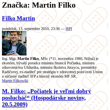
Značka: Martin Filko
Filko Martin
pondelok, 13. september 2010, 23:36
—
HPI
Ing. Mgr.
Martin Filko
, MSc (*11. novembra 1980, Nižná) je
ekonóm, bývalý poradca ministra financií Počiatka, ministra
zdravotníctva Uhliarika, ministra školstva Jurzycu, premiérky
Radičovej, ex-riaditeľ pre stratégiu v zdravotnej poisťovni Union
a súčasný riaditeľ IFP a hlavný ekonóm MF SR.
Martin Filko
wiki
M. Filko: „Počiatek je veľmi dobrý
poslucháč“ (Hospodárske noviny,
20.5.2009)