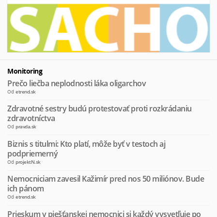
Monitoring
Prečo liečba neplodnosti láka oligarchov
Od
etrend.sk
Zdravotné sestry budú protestovať proti rozkrádaniu
zdravotníctva
Od
pravda.sk
Biznis s titulmi: Kto platí, môže byť v testoch aj
podpriemerný
Od
projektN.sk
Nemocniciam zavesil Kažimír pred nos 50 miliónov. Bude
ich pánom
Od
etrend.sk
Prieskum v piešťanskej nemocnici si každý vysvetľuje po