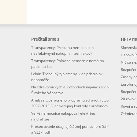
Prečítali sme si
HPI v m
Transparency: Prestanú nemocnice s
Slovenské
neefektívnymi nákupmi... zemiakov?
Uspokojí
Transparency: Polovica nemocníc nemá na
Nič sa n
pacienta čas
Rozpočet
Lekár: Treba iný typ zmeny, viac prístrojov
Zmeny pr
nepomôže
Eurofondy
Na zdravotníckych eurofondoch najviac zarobil
Rozpočet:
Širokého Váhostav
20 rokov
Analýza Operačného programu zdravotníctvo
2007-2013: Viac verejnej kontroly eurofondov
Rovní a r
Veľké nemocnice nakupovali elektrinu
Odmietani
najdrahšie
Prešetrovanie údajnej štátnej pomoci pre SZP
a VšZP [pdf]