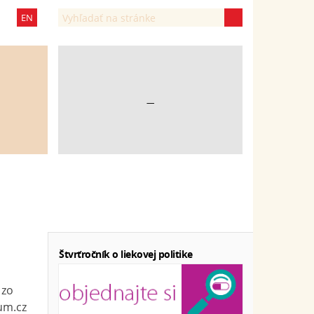
EN
—
Štvrťročník o liekovej politike
 zo
um.cz