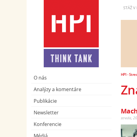
STÁŽ V 
HPI - Stre
O nás
Zn
Analýzy a komentáre
Publikácie
Mach
Newsletter
streda, 2
Konferencie
Médiá