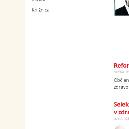
Knižnica
Refor
nedeľa, 0
Občian
zdravot
Selek
v zdr
streda, 0