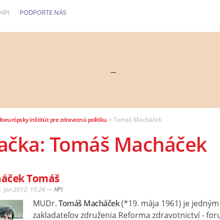
HPI
PODPORTE NÁS
—
doeurópsky inštitút pre zdravotnú politiku
>
Tomáš Macháček
ačka: Tomáš Macháček
áček Tomáš
0. jún 2012, 10:24
—
HPI
MUDr.
Tomáš Macháček
(*19. mája 1961) je jedným
zakladateľov združenia Reforma zdravotnictví - for