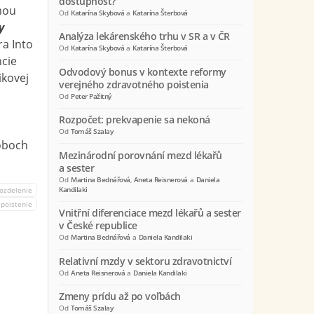
dostupnosť?
mou
Od
Katarína Skybová
a
Katarína Šterbová
y
Analýza lekárenského trhu v SR a v ČR
ra Into
Od
Katarína Skybová
a
Katarína Šterbová
ncie
Odvodový bonus v kontexte reformy
kovej
verejného zdravotného poistenia
Od
Peter Pažitný
Rozpočet: prekvapenie sa nekoná
Od
Tomáš Szalay
soboch
Mezinárodní porovnání mezd lékařů
a sester
Od
Martina Bednářová
,
Aneta Reisnerová
a
Daniela
Kandilaki
rozdelenie
 poistenie
Vnitřní diferenciace mezd lékařů a sester
v České republice
Od
Martina Bednářová
a
Daniela Kandilaki
Relativní mzdy v sektoru zdravotnictví
Od
Aneta Reisnerová
a
Daniela Kandilaki
Zmeny prídu až po voľbách
Od
Tomáš Szalay