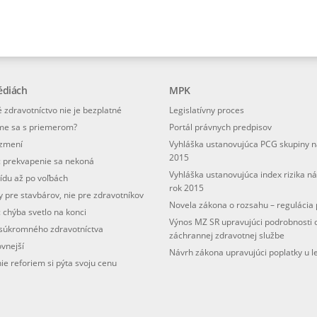
édiách
MPK
 zdravotníctvo nie je bezplatné
Legislatívny proces
me sa s priemerom?
Portál právnych predpisov
ezmení
Vyhláška ustanovujúca PCG skupiny n
2015
: prekvapenie sa nekoná
Vyhláška ustanovujúca index rizika n
ídu až po voľbách
rok 2015
 pre stavbárov, nie pre zdravotníkov
Novela zákona o rozsahu – regulácia 
 chýba svetlo na konci
Výnos MZ SR upravujúci podrobnosti 
 súkromného zdravotníctva
záchrannej zdravotnej službe
ovnejší
Návrh zákona upravujúci poplatky u l
e reforiem si pýta svoju cenu