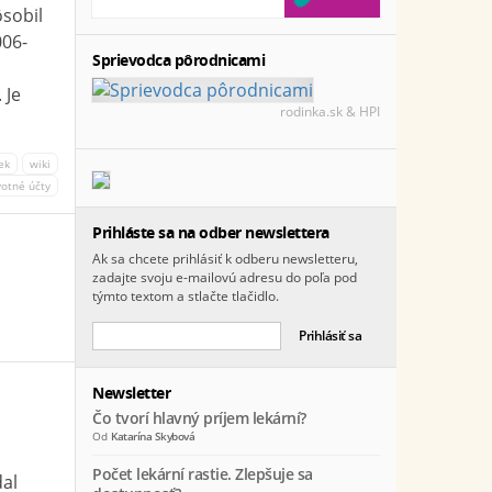
ôsobil
006-
Sprievodca pôrodnicami
 Je
rodinka.sk & HPI
ek
wiki
votné účty
Prihláste sa na odber newslettera
Ak sa chcete prihlásiť k odberu newsletteru,
zadajte svoju e-mailovú adresu do poľa pod
týmto textom a stlačte tlačidlo.
Newsletter
Čo tvorí hlavný príjem lekární?
Od
Katarína Skybová
Počet lekární rastie. Zlepšuje sa
dal