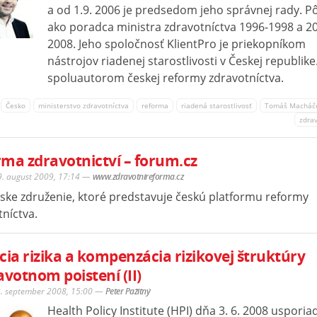
a od 1.9. 2006 je predsedom jeho správnej rady. P
ako poradca ministra zdravotníctva 1996-1998 a 2
2008. Jeho spoločnosť KlientPro je priekopníkom
nástrojov riadenej starostlivosti v Českej republike.
spoluautorom českej reformy zdravotníctva.
Česko
ministerstvo zdravotníctva
reforma
riadená starostlivosť
Tomáš Macháč
zdra
ma zdravotnictví – forum.cz
9. august 2009, 17:14
—
www.zdravotnireforma.cz
ske združenie, ktoré predstavuje českú platformu reformy
níctva.
cia rizika a kompenzácia rizikovej štruktúry
avotnom poistení (II)
3. september 2008, 15:00
—
Peter Pažitný
Health Policy Institute (HPI) dňa 3. 6. 2008 usporia