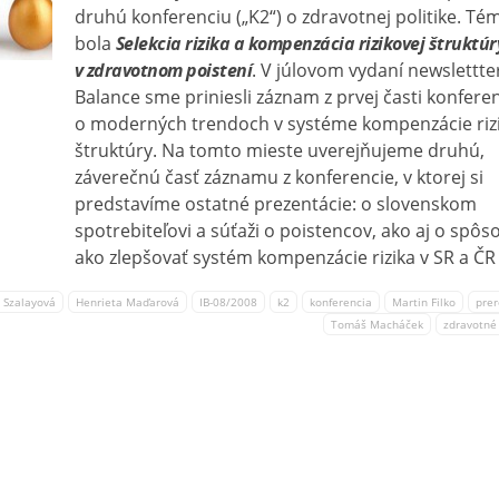
druhú konferenciu („K2“) o zdravotnej politike. Té
bola
Selekcia rizika a kompenzácia rizikovej štruktúr
v zdravotnom poistení
. V júlovom vydaní newslettte
Balance sme priniesli záznam z prvej časti konfere
o moderných trendoch v systéme kompenzácie rizi
štruktúry. Na tomto mieste uverejňujeme druhú,
záverečnú časť záznamu z konferencie, v ktorej si
predstavíme ostatné prezentácie: o slovenskom
spotrebiteľovi a súťaži o poistencov, ako aj o spô
ako zlepšovať systém kompenzácie rizika v SR a ČR
a Szalayová
Henrieta Maďarová
IB-08/2008
k2
konferencia
Martin Filko
pre
Tomáš Macháček
zdravotné