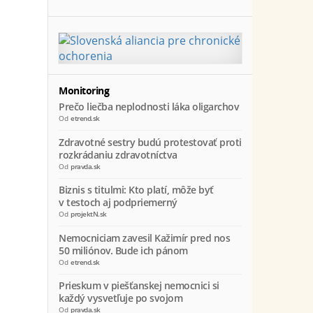
Monitoring
Prečo liečba neplodnosti láka oligarchov
Od
etrend.sk
Zdravotné sestry budú protestovať proti
rozkrádaniu zdravotníctva
Od
pravda.sk
Biznis s titulmi: Kto platí, môže byť
v testoch aj podpriemerný
Od
projektN.sk
Nemocniciam zavesil Kažimír pred nos
50 miliónov. Bude ich pánom
Od
etrend.sk
Prieskum v piešťanskej nemocnici si
každý vysvetľuje po svojom
Od
pravda.sk