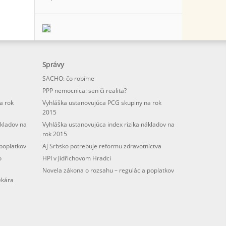
Správy
SACHO: čo robíme
PPP nemocnica: sen či realita?
a rok
Vyhláška ustanovujúca PCG skupiny na rok
2015
ákladov na
Vyhláška ustanovujúca index rizika nákladov na
rok 2015
poplatkov
Aj Srbsko potrebuje reformu zdravotníctva
o
HPI v Jidřichovom Hradci
Novela zákona o rozsahu – regulácia poplatkov
ekára