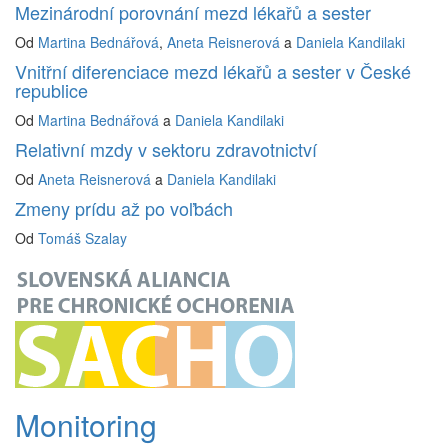
Mezinárodní porovnání mezd lékařů a sester
Od
Martina Bednářová
,
Aneta Reisnerová
a
Daniela Kandilaki
Vnitřní diferenciace mezd lékařů a sester v České
republice
Od
Martina Bednářová
a
Daniela Kandilaki
Relativní mzdy v sektoru zdravotnictví
Od
Aneta Reisnerová
a
Daniela Kandilaki
Zmeny prídu až po voľbách
Od
Tomáš Szalay
Monitoring