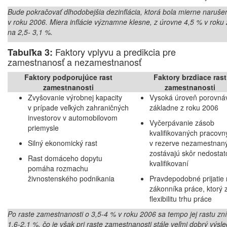
Bude pokračovať dlhodobejšia dezinflácia, ktorá bola mierne naruše
v roku 2006. Miera inflácie významne klesne, z úrovne 4,5 % v roku
na 2,5- 3,1 %.
Faktory vplyvu a predikcia pre
Tabuľka 3:
zamestnanosť a nezamestnanosť
Faktory podporujúce rast
Faktory brzdiace rast
zamestnanosti
zamestnanosti
Zvyšovanie výrobnej kapacity
Vysoká úroveň porovná
v prípade veľkých zahraničných
základne z roku 2006
investorov v automobilovom
Vyčerpávanie zásob
priemysle
kvalifikovaných pracovný
Silný ekonomický rast
v rezerve nezamestnan
zostávajú skôr nedosta
Rast domáceho dopytu
kvalifikovaní
pomáha rozmachu
živnostenského podnikania
Pravdepodobné prijatie 
zákonníka práce, ktorý z
flexibilitu trhu práce
Po raste zamestnanosti o 3,5-4 % v roku 2006 sa tempo jej rastu zní
1,6-2,1 %, čo je však pri raste zamestnanosti stále veľmi dobrý výsle