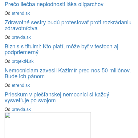
Prečo liečba neplodnosti láka oligarchov
Od
etrend.sk
Zdravotné sestry budú protestovať proti rozkrádaniu
zdravotníctva
Od
pravda.sk
Biznis s titulmi: Kto platí, môže byť v testoch aj
podpriemerný
Od
projektN.sk
Nemocniciam zavesil Kažimír pred nos 50 miliónov.
Bude ich pánom
Od
etrend.sk
Prieskum v piešťanskej nemocnici si každý
vysvetľuje po svojom
Od
pravda.sk