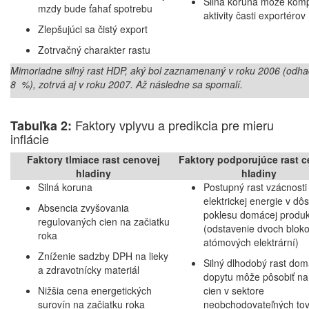
Silná koruna môže komp
mzdy bude ťahať spotrebu
aktivity časti exportérov
Zlepšujúci sa čistý export
Zotrvačný charakter rastu
Mimoriadne silný rast HDP, aký bol zaznamenaný v roku 2006 (odh
8 %), zotrvá aj v roku 2007. Až následne sa spomalí.
Faktory vplyvu a predikcia pre mieru
Tabuľka 2:
inflácie
Faktory tlmiace rast cenovej
Faktory podporujúce rast c
hladiny
hladiny
Silná koruna
Postupný rast vzácnosti
elektrickej energie v dô
Absencia zvyšovania
poklesu domácej produk
regulovaných cien na začiatku
(odstavenie dvoch blok
roka
atómových elektrární)
Zníženie sadzby DPH na lieky
Silný dlhodobý rast do
a zdravotnícky materiál
dopytu môže pôsobiť na
Nižšia cena energetických
cien v sektore
surovín na začiatku roka
neobchodovateľných to