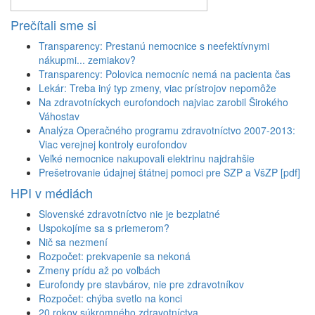
Prečítali sme si
Transparency: Prestanú nemocnice s neefektívnymi
nákupmi... zemiakov?
Transparency: Polovica nemocníc nemá na pacienta čas
Lekár: Treba iný typ zmeny, viac prístrojov nepomôže
Na zdravotníckych eurofondoch najviac zarobil Širokého
Váhostav
Analýza Operačného programu zdravotníctvo 2007-2013:
Viac verejnej kontroly eurofondov
Veľké nemocnice nakupovali elektrinu najdrahšie
Prešetrovanie údajnej štátnej pomoci pre SZP a VšZP [pdf]
HPI v médiách
Slovenské zdravotníctvo nie je bezplatné
Uspokojíme sa s priemerom?
Nič sa nezmení
Rozpočet: prekvapenie sa nekoná
Zmeny prídu až po voľbách
Eurofondy pre stavbárov, nie pre zdravotníkov
Rozpočet: chýba svetlo na konci
20 rokov súkromného zdravotníctva