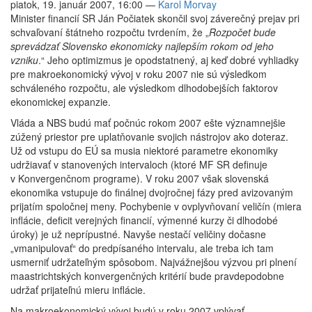
piatok, 19. január 2007, 16:00
—
Karol Morvay
Minister financií SR Ján Počiatek skončil svoj záverečný prejav pri
schvaľovaní štátneho rozpočtu tvrdením, že „
Rozpočet bude
sprevádzať Slovensko ekonomicky najlepším rokom od jeho
vzniku
.“ Jeho optimizmus je opodstatnený, aj keď dobré vyhliadky
pre makroekonomický vývoj v roku 2007 nie sú výsledkom
schváleného rozpočtu, ale výsledkom dlhodobejších faktorov
ekonomickej expanzie.
Vláda a NBS budú mať počnúc rokom 2007 ešte významnejšie
zúžený priestor pre uplatňovanie svojich nástrojov ako doteraz.
Už od vstupu do EÚ sa musia niektoré parametre ekonomiky
udržiavať v stanovených intervaloch (ktoré MF SR definuje
v Konvergenčnom programe). V roku 2007 však slovenská
ekonomika vstupuje do finálnej dvojročnej fázy pred avizovaným
prijatím spoločnej meny. Pochybenie v ovplyvňovaní veličín (miera
inflácie, deficit verejných financií, výmenné kurzy či dlhodobé
úroky) je už neprípustné. Navyše nestačí veličiny dočasne
„vmanipulovať“ do predpísaného intervalu, ale treba ich tam
usmerniť udržateľným spôsobom. Najvážnejšou výzvou pri plnení
maastrichtských konvergenčných kritérií bude pravdepodobne
udržať prijateľnú mieru inflácie.
Na makroekonomický vývoj budú v roku 2007 vplývať