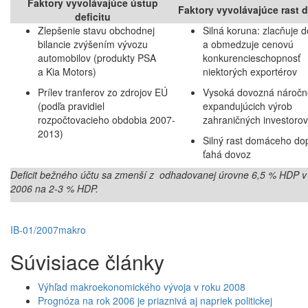
Faktory vyvolávajúce ústup
Faktory vyvolávajúce rast d
deficitu
Zlepšenie stavu obchodnej
Silná koruna: zlacňuje 
bilancie zvýšením vývozu
a obmedzuje cenovú
automobilov (produkty PSA
konkurencieschopnosť
a Kia Motors)
niektorých exportérov
Prílev tranferov zo zdrojov EÚ
Vysoká dovozná náročn
(podľa pravidiel
expandujúcich výrob
rozpočtovacieho obdobia 2007-
zahraničných investorov
2013)
Silný rast domáceho do
ťahá dovoz
Deficit bežného účtu sa zmenší z odhadovanej úrovne 6,5 % HDP v
2006 na 2-3 % HDP.
IB-01/2007
makro
Súvisiace články
Výhľad makroekonomického vývoja v roku 2008
Prognóza na rok 2006 je priaznivá aj napriek politickej