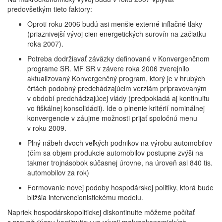
predovšetkým tieto faktory:
Oproti roku 2006 budú asi menšie externé inflačné tlaky
(priaznivejší vývoj cien energetických surovín na začiatku
roka 2007).
Potreba dodržiavať záväzky definované v Konvergenčnom
programe SR. MF SR v závere roka 2006 zverejnilo
aktualizovaný Konvergenčný program, ktorý je v hrubých
črtách podobný predchádzajúcim verziám pripravovaným
v období predchádzajúcej vlády (predpokladá aj kontinuitu
vo fiškálnej konsolidácii). Ide o plnenie kritérií nominálnej
konvergencie v záujme možnosti prijať spoločnú menu
v roku 2009.
Plný nábeh dvoch veľkých podnikov na výrobu automobilov
(čím sa objem produkcie automobilov postupne zvýši na
takmer trojnásobok súčasnej úrovne, na úroveň asi 840 tis.
automobilov za rok)
Formovanie novej podoby hospodárskej politiky, ktorá bude
bližšia intervencionistickému modelu.
Napriek hospodárskopolitickej diskontinuite môžeme počítať