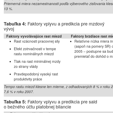
Priemerná miera nezamestnanosti podľa výberového zisťovania kle
13 %.
Faktory vplyvu a predikcia pre mzdový
Tabuľka 4:
vývoj
Faktory vyvolávajúce rast miezd
Faktory brzdiace rast m
Rast vzácnosti pracovnej sily
Relatívne nízka miera in
(aspoň na pomery SR) 
Efekt zotrvačnosti v tempe
2005 – postupne sa bu
rastu nominálnych miezd
premietať do dohôd o 
Tlak na rast minimálnej mzdy
zo strany vlády
Pravdepodobný vysoký rast
produktivity práce
Tempo rastu miezd klesne len mierne, z odhadovaných 8 % v roku 
7,6 % v roku 2007.
Faktory vplyvu a predikcia pre sald
Tabuľka 5:
o bežného účtu platobnej bilancie