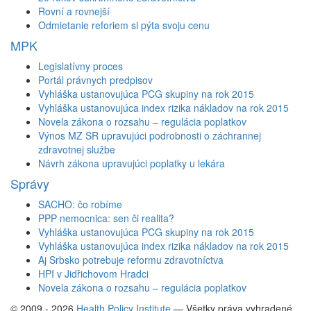
Rovní a rovnejší
Odmietanie reforiem si pýta svoju cenu
MPK
Legislatívny proces
Portál právnych predpisov
Vyhláška ustanovujúca PCG skupiny na rok 2015
Vyhláška ustanovujúca index rizika nákladov na rok 2015
Novela zákona o rozsahu – regulácia poplatkov
Výnos MZ SR upravujúci podrobnosti o záchrannej
zdravotnej službe
Návrh zákona upravujúci poplatky u lekára
Správy
SACHO: čo robíme
PPP nemocnica: sen či realita?
Vyhláška ustanovujúca PCG skupiny na rok 2015
Vyhláška ustanovujúca index rizika nákladov na rok 2015
Aj Srbsko potrebuje reformu zdravotníctva
HPI v Jidřichovom Hradci
Novela zákona o rozsahu – regulácia poplatkov
© 2009 - 2026
Health Policy Institute
—
Všetky práva vyhradené