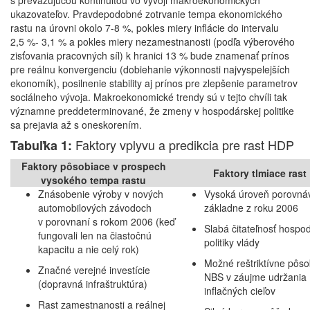
s prevažujúcou kontinuitou vo vývoji makroekonomických
ukazovateľov. Pravdepodobné zotrvanie tempa ekonomického
rastu na úrovni okolo 7-8 %, pokles miery inflácie do intervalu
2,5 %- 3,1 % a pokles miery nezamestnanosti (podľa výberového
zisťovania pracovných síl) k hranici 13 % bude znamenať prínos
pre reálnu konvergenciu (dobiehanie výkonnosti najvyspelejších
ekonomík), posilnenie stability aj prínos pre zlepšenie parametrov
sociálneho vývoja. Makroekonomické trendy sú v tejto chvíli tak
významne preddeterminované, že zmeny v hospodárskej politike
sa prejavia až s oneskorením.
Faktory vplyvu a predikcia pre rast HDP
Tabuľka 1:
Faktory pôsobiace v prospech
Faktory tlmiace rast
vysokého tempa rastu
Znásobenie výroby v nových
Vysoká úroveň porovná
automobilových závodoch
základne z roku 2006
v porovnaní s rokom 2006 (keď
Slabá čitateľnosť hospo
fungovali len na čiastočnú
politiky vlády
kapacitu a nie celý rok)
Možné reštriktívne pôs
Značné verejné investície
NBS v záujme udržania
(dopravná infraštruktúra)
inflačných cieľov
Rast zamestnanosti a reálnej