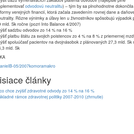
ýšiť bázu vymeriavacích základov platenia odvodov (najlepšie plne
mplementovať
odvodovú neutralitu
) – tým by sa plnohodnotne dokončila
formy verejných financií, ktorá začala zavedením rovnej dane a daňove
utrality. Rôzne výnimky a úľavy len u živnostníkov spôsobujú výpadok p
 mld. Sk ročne (pozri Into Balance 4/2007)
výšiť sadzbu odvodov zo 14 % na 16 %
ýšiť platbu štátu za svojich poistencov zo 4 % na 8 % z priemernej mzd
ýšiť spoluúčasť pacientov na dvojnásobok z plánovaných 27,3 mld. Sk 
,3 mld. Sk
KA
anie
IB-05/2007
komora
makro
isiace články
co chce zvýšiť zdravotné odvody zo 14 % na 16 %
kladné rámce zdravotnej politiky 2007-2010 (zhrnutie)