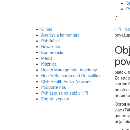
St
P
„
”
—
O nás
HPI - St
Analýzy a komentáre
považuj
Publikácie
Obj
Newsletter
Konferencie
pov
Médiá
Knižnica
Health Management Academy
piatok, 
Health Research and Consulting
Zo stret
CEE Health Policy Network
s premi
Podporte nás
prostrie
Prihláste sa na stáž v HPI
hrubého
English version
Oproti 
viac (T
generova
prijať n