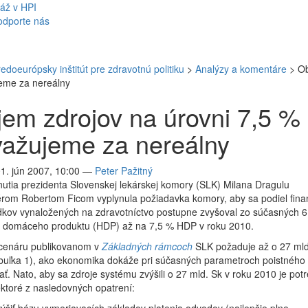
áž v HPI
odporte nás
redoeurópsky inštitút pre zdravotnú politiku
>
Analýzy a komentáre
>
Ob
eme za nereálny
em zdrojov na úrovni 7,5 %
ažujeme za nereálny
01. jún 2007, 10:00
—
Peter Pažitný
nutia prezidenta Slovenskej lekárskej komory (SLK) Milana Dragulu
érom Robertom Ficom vyplynula požiadavka komory, aby sa podiel fin
dkov vynaložených na zdravotníctvo postupne zvyšoval zo súčasných 6
 domáceho produktu (HDP) až na 7,5 % HDP v roku 2010.
scenáru publikovanom v
Základných rámcoch
SLK požaduje až o 27 mld
abuľka 1), ako ekonomika dokáže pri súčasných parametroch poistného
ť. Nato, aby sa zdroje systému zvýšili o 27 mld. Sk v roku 2010 je pot
iektoré z nasledovných opatrení: