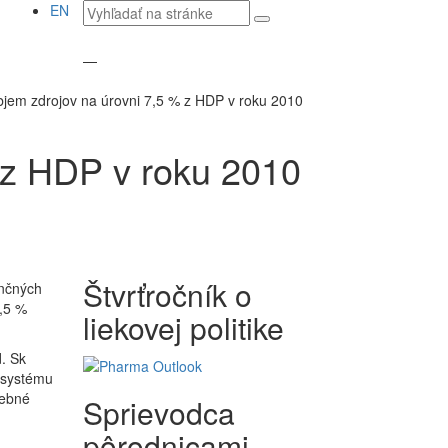
Vyhľadávaný
EN
text
—
jem zdrojov na úrovni 7,5 % z HDP v roku 2010
 z HDP v roku 2010
Štvrťročník o
ančných
,5 %
liekovej politike
. Sk
 systému
rebné
Sprievodca
pôrodnicami