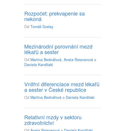
Rozpočet: prekvapenie sa
nekoná
Od
Tomáš Szalay
Mezinárodní porovnání mezd
lékařů a sester
Od
Martina Bednářová
,
Aneta Reisnerová
a
Daniela Kandilaki
Vnitřní diferenciace mezd lékařů
a sester v České republice
Od
Martina Bednářová
a
Daniela Kandilaki
Relativní mzdy v sektoru
zdravotnictví
Od
Aneta Reisnerová
a
Daniela Kandilaki