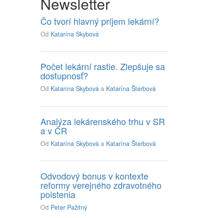
Newsletter
Čo tvorí hlavný príjem lekární?
Od
Katarína Skybová
Počet lekární rastie. Zlepšuje sa
dostupnosť?
Od
Katarína Skybová
a
Katarína Šterbová
Analýza lekárenského trhu v SR
a v ČR
Od
Katarína Skybová
a
Katarína Šterbová
Odvodový bonus v kontexte
reformy verejného zdravotného
poistenia
Od
Peter Pažitný