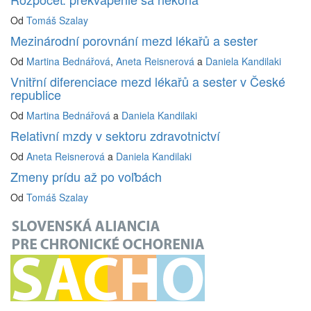
Od
Tomáš Szalay
Mezinárodní porovnání mezd lékařů a sester
Od
Martina Bednářová
,
Aneta Reisnerová
a
Daniela Kandilaki
Vnitřní diferenciace mezd lékařů a sester v České
republice
Od
Martina Bednářová
a
Daniela Kandilaki
Relativní mzdy v sektoru zdravotnictví
Od
Aneta Reisnerová
a
Daniela Kandilaki
Zmeny prídu až po voľbách
Od
Tomáš Szalay