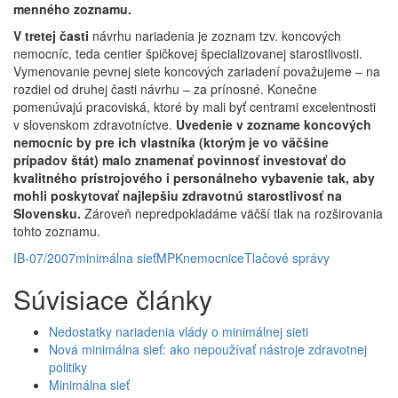
menného zoznamu.
V tretej časti
návrhu nariadenia je zoznam tzv. koncových
nemocníc, teda centier špičkovej špecializovanej starostlivosti.
Vymenovanie pevnej siete koncových zariadení považujeme – na
rozdiel od druhej časti návrhu – za prínosné. Konečne
pomenúvajú pracoviská, ktoré by mali byť centrami excelentnosti
v slovenskom zdravotníctve.
Uvedenie v zozname koncových
nemocníc by pre ich vlastníka (ktorým je vo väčšine
prípadov štát) malo znamenať povinnosť investovať do
kvalitného prístrojového i personálneho vybavenie tak, aby
mohli poskytovať najlepšiu zdravotnú starostlivosť na
Slovensku.
Zároveň nepredpokladáme väčší tlak na rozširovania
tohto zoznamu.
IB-07/2007
minimálna sieť
MPK
nemocnice
Tlačové správy
Súvisiace články
Nedostatky nariadenia vlády o minimálnej sieti
Nová minimálna sieť: ako nepoužívať nástroje zdravotnej
politiky
Minimálna sieť