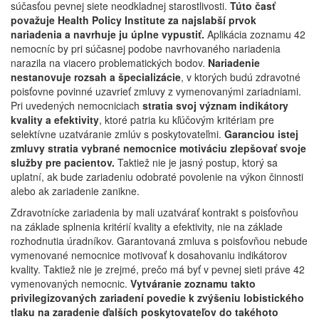
súčasťou pevnej siete neodkladnej starostlivosti.
Túto časť
považuje Health Policy Institute za najslabší prvok
nariadenia a navrhuje ju úplne vypustiť.
Aplikácia zoznamu 42
nemocníc by pri súčasnej podobe navrhovaného nariadenia
narazila na viacero problematických bodov.
Nariadenie
nestanovuje rozsah a špecializácie
, v ktorých budú zdravotné
poisťovne povinné uzavrieť zmluvy z vymenovanými zariadniami.
Pri uvedených nemocniciach
stratia svoj význam indikátory
kvality a efektivity
, ktoré patria ku kľúčovým kritériam pre
selektívne uzatváranie zmlúv s poskytovateľmi.
Garanciou istej
zmluvy stratia vybrané nemocnice motiváciu zlepšovať svoje
služby pre pacientov.
Taktiež nie je jasný postup, ktorý sa
uplatní, ak bude zariadeniu odobraté povolenie na výkon činnosti
alebo ak zariadenie zanikne.
Zdravotnícke zariadenia by mali uzatvárať kontrakt s poisťovňou
na základe splnenia kritérií kvality a efektivity, nie na základe
rozhodnutia úradníkov. Garantovaná zmluva s poisťovňou nebude
vymenované nemocnice motivovať k dosahovaniu indikátorov
kvality. Taktiež nie je zrejmé, prečo má byť v pevnej sieti práve 42
vymenovaných nemocnic.
Vytváranie zoznamu takto
privilegizovaných zariadení povedie k zvýšeniu lobistického
tlaku na zaradenie ďalších poskytovateľov do takéhoto