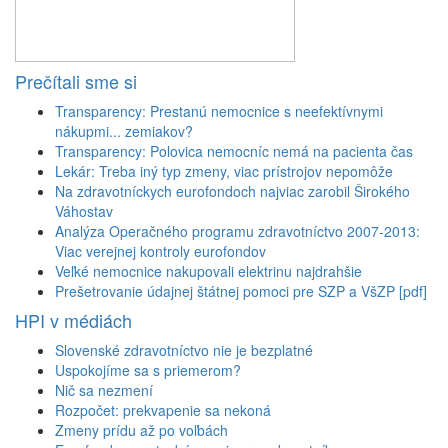
Prečítali sme si
Transparency: Prestanú nemocnice s neefektívnymi
nákupmi... zemiakov?
Transparency: Polovica nemocníc nemá na pacienta čas
Lekár: Treba iný typ zmeny, viac prístrojov nepomôže
Na zdravotníckych eurofondoch najviac zarobil Širokého
Váhostav
Analýza Operačného programu zdravotníctvo 2007-2013:
Viac verejnej kontroly eurofondov
Veľké nemocnice nakupovali elektrinu najdrahšie
Prešetrovanie údajnej štátnej pomoci pre SZP a VšZP [pdf]
HPI v médiách
Slovenské zdravotníctvo nie je bezplatné
Uspokojíme sa s priemerom?
Nič sa nezmení
Rozpočet: prekvapenie sa nekoná
Zmeny prídu až po voľbách