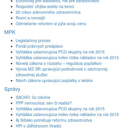
Eurofondy pre stavbárov, nie pre zdravotníkov
Rozpočet: chýba svetlo na konci
20 rokov súkromného zdravotníctva
Rovní a rovnejší
Odmietanie reforiem si pýta svoju cenu
MPK
Legislatívny proces
Portál právnych predpisov
Vyhláška ustanovujúca PCG skupiny na rok 2015
Vyhláška ustanovujúca index rizika nákladov na rok 2015
Novela zákona o rozsahu – regulácia poplatkov
Výnos MZ SR upravujúci podrobnosti o záchrannej
zdravotnej službe
Návrh zákona upravujúci poplatky u lekára
Správy
SACHO: čo robíme
PPP nemocnica: sen či realita?
Vyhláška ustanovujúca PCG skupiny na rok 2015
Vyhláška ustanovujúca index rizika nákladov na rok 2015
Aj Srbsko potrebuje reformu zdravotníctva
HPI v Jidřichovom Hradci