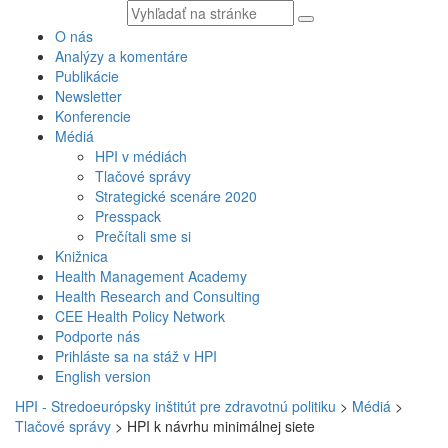
Vyhľadávaný
text
O nás
Analýzy a komentáre
Publikácie
Newsletter
Konferencie
Médiá
HPI v médiách
Tlačové správy
Strategické scenáre 2020
Presspack
Prečítali sme si
Knižnica
Health Management Academy
Health Research and Consulting
CEE Health Policy Network
Podporte nás
Prihláste sa na stáž v HPI
English version
HPI - Stredoeurópsky inštitút pre zdravotnú politiku
>
Médiá
>
Tlačové správy
>
HPI k návrhu minimálnej siete