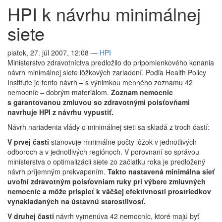
HPI k návrhu minimálnej
siete
piatok, 27. júl 2007, 12:08
—
HPI
Ministerstvo zdravotníctva predložilo do pripomienkového konania
návrh minimálnej siete lôžkových zariadení. Podľa Health Policy
Institute je tento návrh – s výnimkou menného zoznamu 42
nemocníc – dobrým materiálom.
Zoznam nemocníc
s garantovanou zmluvou so zdravotnými poisťovňami
navrhuje HPI z návrhu vypustiť.
Návrh nariadenia vlády o minimálnej sieti sa skladá z troch častí:
V prvej časti
stanovuje minimálne počty lôžok v jednotlivých
odboroch a v jednotlivých regiónoch. V porovnaní so správou
ministerstva o optimalizácii siete zo začiatku roka je predložený
návrh príjemným prekvapením.
Takto nastavená minimálna sieť
uvoľní zdravotným poisťovniam ruky pri výbere zmluvných
nemocníc a môže prispieť k väčšej efektívnosti prostriedkov
vynakladaných na ústavnú starostlivosť.
V druhej časti
návrh vymenúva 42 nemocníc, ktoré majú byť