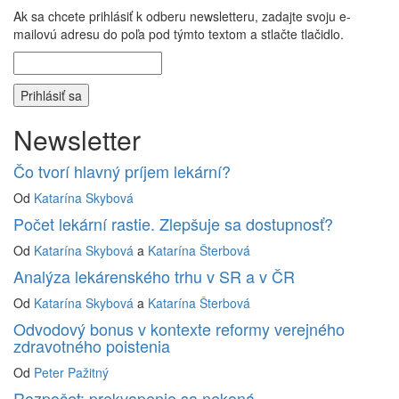
Ak sa chcete prihlásiť k odberu newsletteru, zadajte svoju e-
mailovú adresu do poľa pod týmto textom a stlačte tlačidlo.
Newsletter
Čo tvorí hlavný príjem lekární?
Od
Katarína Skybová
Počet lekární rastie. Zlepšuje sa dostupnosť?
Od
Katarína Skybová
a
Katarína Šterbová
Analýza lekárenského trhu v SR a v ČR
Od
Katarína Skybová
a
Katarína Šterbová
Odvodový bonus v kontexte reformy verejného
zdravotného poistenia
Od
Peter Pažitný
Rozpočet: prekvapenie sa nekoná