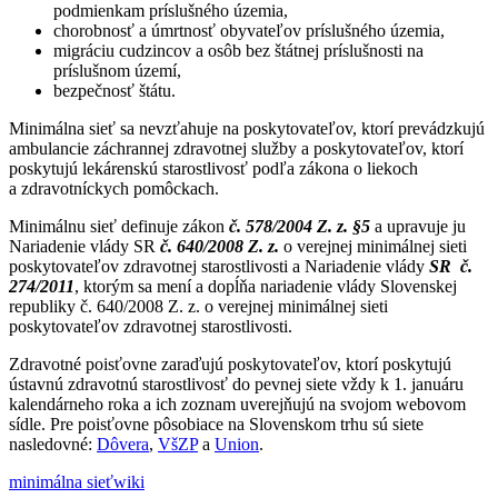
podmienkam príslušného územia,
chorobnosť a úmrtnosť obyvateľov príslušného územia,
migráciu cudzincov a osôb bez štátnej príslušnosti na
príslušnom území,
bezpečnosť štátu.
Minimálna sieť sa nevzťahuje na poskytovateľov, ktorí prevádzkujú
ambulancie záchrannej zdravotnej služby a poskytovateľov, ktorí
poskytujú lekárenskú starostlivosť podľa zákona o liekoch
a zdravotníckych pomôckach.
Minimálnu sieť definuje zákon
č. 578/2004 Z. z. §5
a upravuje ju
Nariadenie vlády SR
č. 640/2008 Z. z.
o verejnej minimálnej sieti
poskytovateľov zdravotnej starostlivosti a Nariadenie vlády
SR č.
274/2011
, ktorým sa mení a dopĺňa nariadenie vlády Slovenskej
republiky č. 640/2008 Z. z. o verejnej minimálnej sieti
poskytovateľov zdravotnej starostlivosti.
Zdravotné poisťovne zaraďujú poskytovateľov, ktorí poskytujú
ústavnú zdravotnú starostlivosť do pevnej siete vždy k 1. januáru
kalendárneho roka a ich zoznam uverejňujú na svojom webovom
sídle. Pre poisťovne pôsobiace na Slovenskom trhu sú siete
nasledovné:
Dôvera
,
VšZP
a
Union
.
minimálna sieť
wiki