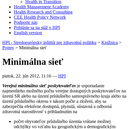
Health in Transition
Health Management Academy
Health Research and Consulting
CEE Health Policy Network
Podporte nás
Prihláste sa na stáž v HPI
English version
HPI - Stredoeurópsky inštitút pre zdravotnú politiku
>
Knižnica
>
Pojmy
>
Minimálna sieť
Minimálna sieť
piatok, 22. jún 2012, 11:16
—
HPI
Verejná minimálna sieť poskytovateľov
je usporiadanie
najmenšieho možného počtu verejne dostupných poskytovateľov na
území SR alebo na území príslušného samosprávneho kraja alebo na
území príslušného okresu v takom počte a zložení, aby sa
zabezpečila efektívne dostupná, plynulá, sústavná a odborná
zdravotná starostlivosť s prihliadnutím na
počet obyvateľov príslušného územia vrátane možnej
odchýlky vo vzťahu ku geografickým a demografickým