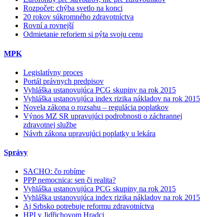
Rozpočet: chýba svetlo na konci
20 rokov súkromného zdravotníctva
Rovní a rovnejší
Odmietanie reforiem si pýta svoju cenu
MPK
Legislatívny proces
Portál právnych predpisov
Vyhláška ustanovujúca PCG skupiny na rok 2015
Vyhláška ustanovujúca index rizika nákladov na rok 2015
Novela zákona o rozsahu – regulácia poplatkov
Výnos MZ SR upravujúci podrobnosti o záchrannej
zdravotnej službe
Návrh zákona upravujúci poplatky u lekára
Správy
SACHO: čo robíme
PPP nemocnica: sen či realita?
Vyhláška ustanovujúca PCG skupiny na rok 2015
Vyhláška ustanovujúca index rizika nákladov na rok 2015
Aj Srbsko potrebuje reformu zdravotníctva
HPI v Jidřichovom Hradci