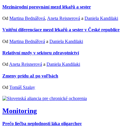
Mezinárodní porovnání mezd lékařů a sester
Od
Martina Bednářová
,
Aneta Reisnerová
a
Daniela Kandilaki
Vnitřní diferenciace mezd lékařů a sester v České republice
Od
Martina Bednářová
a
Daniela Kandilaki
Relativní mzdy v sektoru zdravotnictví
Od
Aneta Reisnerová
a
Daniela Kandilaki
Zmeny prídu až po voľbách
Od
Tomáš Szalay
Monitoring
Prečo liečba neplodnosti láka oligarchov