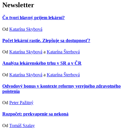
Newsletter
Čo tvorí hlavný príjem lekární?
Od
Katarína Skybová
Počet lekární rastie. Zlepšuje sa dostupnosť?
Od
Katarína Skybová
a
Katarína Šterbová
Analýza lekárenského trhu v SR a v ČR
Od
Katarína Skybová
a
Katarína Šterbová
Odvodový bonus v kontexte reformy verejného zdravotného
poistenia
Od
Peter Pažitný
Rozpočet: prekvapenie sa nekoná
Od
Tomáš Szalay