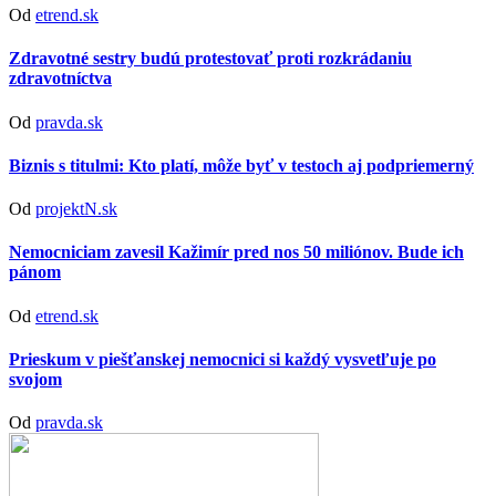
Od
etrend.sk
Zdravotné sestry budú protestovať proti rozkrádaniu
zdravotníctva
Od
pravda.sk
Biznis s titulmi: Kto platí, môže byť v testoch aj podpriemerný
Od
projektN.sk
Nemocniciam zavesil Kažimír pred nos 50 miliónov. Bude ich
pánom
Od
etrend.sk
Prieskum v piešťanskej nemocnici si každý vysvetľuje po
svojom
Od
pravda.sk