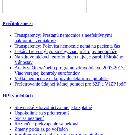
Prečítali sme si
Transparency: Prestanú nemocnice s neefektívnymi
nákupmi... zemiakov?
Transparency: Polovica nemocníc nemá na pacienta čas
Lekár: Treba iný typ zmeny, viac prístrojov nepomôže
Na zdravotníckych eurofondoch najviac zarobil Širokého
Váhostav
Analýza Operačného programu zdravotníctvo 2007-2013:
Viac verejnej kontroly eurofondov
Veľké nemocnice nakupovali elektrinu najdrahšie
Prešetrovanie údajnej štátnej pomoci pre SZP a VšZP [pdf]
HPI v médiách
Slovenské zdravotníctvo nie je bezplatné
Uspokojíme sa s priemerom?
Nič sa nezmení
Rozpočet: prekvapenie sa nekoná
Zmeny prídu až po voľbách
Eurofondy pre stavbárov, nie pre zdravotníkov