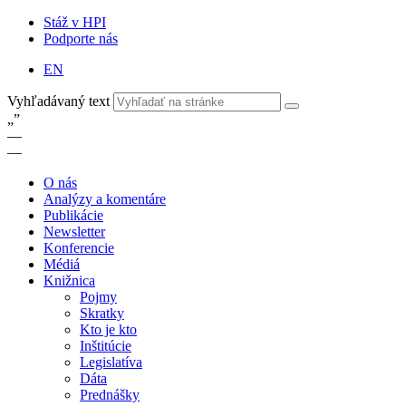
Stáž v HPI
Podporte nás
EN
Vyhľadávaný text
„
”
—
—
O nás
Analýzy a komentáre
Publikácie
Newsletter
Konferencie
Médiá
Knižnica
Pojmy
Skratky
Kto je kto
Inštitúcie
Legislatíva
Dáta
Prednášky