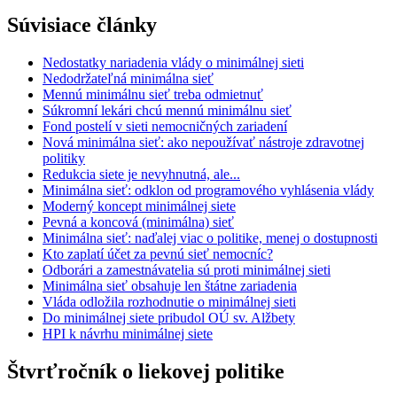
Súvisiace články
Nedostatky nariadenia vlády o minimálnej sieti
Nedodržateľná minimálna sieť
Mennú minimálnu sieť treba odmietnuť
Súkromní lekári chcú mennú minimálnu sieť
Fond postelí v sieti nemocničných zariadení
Nová minimálna sieť: ako nepoužívať nástroje zdravotnej
politiky
Redukcia siete je nevyhnutná, ale...
Minimálna sieť: odklon od programového vyhlásenia vlády
Moderný koncept minimálnej siete
Pevná a koncová (minimálna) sieť
Minimálna sieť: naďalej viac o politike, menej o dostupnosti
Kto zaplatí účet za pevnú sieť nemocníc?
Odborári a zamestnávatelia sú proti minimálnej sieti
Minimálna sieť obsahuje len štátne zariadenia
Vláda odložila rozhodnutie o minimálnej sieti
Do minimálnej siete pribudol OÚ sv. Alžbety
HPI k návrhu minimálnej siete
Štvrťročník o liekovej politike