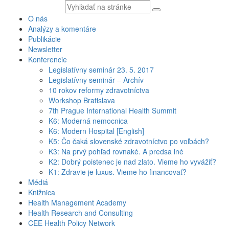
Vyhľadávaný
text
O nás
Analýzy a komentáre
Publikácie
Newsletter
Konferencie
Legislatívny seminár 23. 5. 2017
Legislatívny seminár – Archív
10 rokov reformy zdravotníctva
Workshop Bratislava
7th Prague International Health Summit
K6: Moderná nemocnica
K6: Modern Hospital [English]
K5: Čo čaká slovenské zdravotníctvo po voľbách?
K3: Na prvý pohľad rovnaké. A predsa iné
K2: Dobrý poistenec je nad zlato. Vieme ho vyvážiť?
K1: Zdravie je luxus. Vieme ho financovať?
Médiá
Knižnica
Health Management Academy
Health Research and Consulting
CEE Health Policy Network