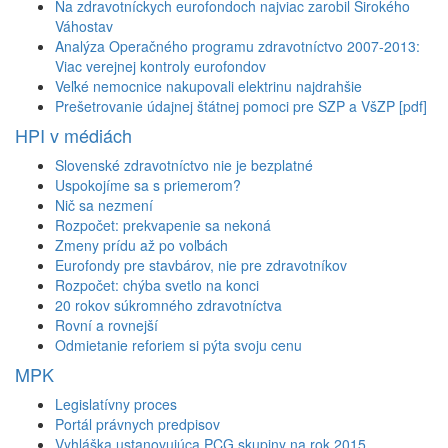
Na zdravotníckych eurofondoch najviac zarobil Širokého
Váhostav
Analýza Operačného programu zdravotníctvo 2007-2013:
Viac verejnej kontroly eurofondov
Veľké nemocnice nakupovali elektrinu najdrahšie
Prešetrovanie údajnej štátnej pomoci pre SZP a VšZP [pdf]
HPI v médiách
Slovenské zdravotníctvo nie je bezplatné
Uspokojíme sa s priemerom?
Nič sa nezmení
Rozpočet: prekvapenie sa nekoná
Zmeny prídu až po voľbách
Eurofondy pre stavbárov, nie pre zdravotníkov
Rozpočet: chýba svetlo na konci
20 rokov súkromného zdravotníctva
Rovní a rovnejší
Odmietanie reforiem si pýta svoju cenu
MPK
Legislatívny proces
Portál právnych predpisov
Vyhláška ustanovujúca PCG skupiny na rok 2015