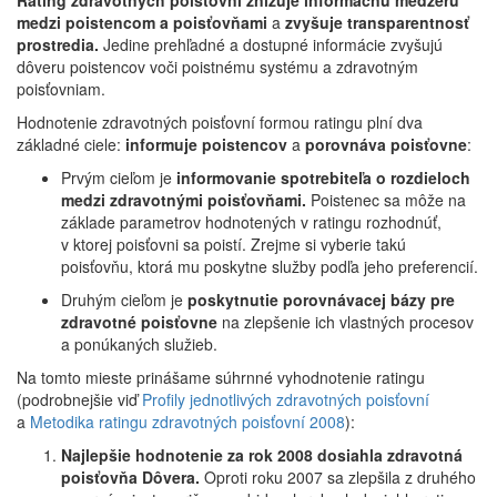
Rating zdravotných poisťovní znižuje informačnú medzeru
medzi poistencom a poisťovňami
a
zvyšuje transparentnosť
prostredia.
Jedine prehľadné a dostupné informácie zvyšujú
dôveru poistencov voči poistnému systému a zdravotným
poisťovniam.
Hodnotenie zdravotných poisťovní formou ratingu plní dva
základné ciele:
informuje poistencov
a
porovnáva poisťovne
:
Prvým cieľom je
informovanie spotrebiteľa o rozdieloch
medzi zdravotnými poisťovňami.
Poistenec sa môže na
základe parametrov hodnotených v ratingu rozhodnúť,
v ktorej poisťovni sa poistí. Zrejme si vyberie takú
poisťovňu, ktorá mu poskytne služby podľa jeho preferencií.
Druhým cieľom je
poskytnutie porovnávacej bázy pre
zdravotné poisťovne
na zlepšenie ich vlastných procesov
a ponúkaných služieb.
Na tomto mieste prinášame súhrnné vyhodnotenie ratingu
(podrobnejšie viď
Profily jednotlivých zdravotných poisťovní
a
Metodika ratingu zdravotných poisťovní 2008
):
Najlepšie hodnotenie za rok 2008 dosiahla zdravotná
poisťovňa Dôvera.
Oproti roku 2007 sa zlepšila z druhého