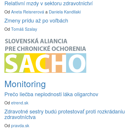
Relativní mzdy v sektoru zdravotnictví
Od
Aneta Reisnerová
a
Daniela Kandilaki
Zmeny prídu až po voľbách
Od
Tomáš Szalay
Monitoring
Prečo liečba neplodnosti láka oligarchov
Od
etrend.sk
Zdravotné sestry budú protestovať proti rozkrádaniu
zdravotníctva
Od
pravda.sk