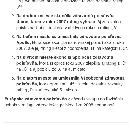
na prvé miesto, pričom v obidvoch rokoch dosiahla rating
„A“.
Na druhom mieste skončila zdravotná poisťovňa
Union, ktorá v roku 2007 rating vyhrala.
Aj zdravotná
poisťovňa Union dosiahla v obidvoch rokoch rating „A“.
Na treťom mieste sa umiestnila zdravotná poisťovňa
Apollo,
ktorá síce skončila na rovnakej pozícii ako v roku
2007, ale jej rating klesol z hodnotenia „B“ na kategóriu „C“.
Na štvrtom mieste skončila Spoločná zdravotná
poisťovňa,
ktorá si oproti roku 2007 zlepšila aj rating z „D“
na „C“ a aj pozíciu zo 6. na 4. miesto.
Na piatom mieste sa umiestnila Všeobecná zdravotná
poisťovňa,
ktorá oproti minulému roku dosiahla rovnaký
rating „D“ a aj rovnaké 5. miesto.
Európska zdravotná poisťovňa
z dôvodu vstupu do likvidácie
nebola v ratingu zdravotných poisťovní za 2008 hodnotená.