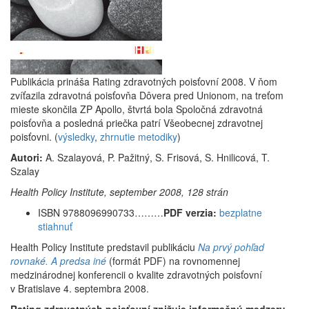
Publikácia prináša Rating zdravotných poisťovní 2008. V ňom
zvíťazila zdravotná poisťovňa Dôvera pred Unionom, na treťom
mieste skončila ZP Apollo, štvrtá bola Spoločná zdravotná
poisťovňa a posledná priečka patrí Všeobecnej zdravotnej
poisťovni. (
výsledky
,
zhrnutie metodiky
)
Autori:
A. Szalayová, P. Pažitný, S. Frisová, S. Hnilicová, T.
Szalay
Health Policy Institute, september 2008, 128 strán
ISBN 9788096990733………
PDF verzia:
bezplatne
stiahnuť
Health Policy Institute predstavil publikáciu
Na prvý pohľad
rovnaké. A predsa iné
(formát PDF) na rovnomennej
medzinárodnej konferencii o kvalite zdravotných poisťovní
v Bratislave 4. septembra 2008.