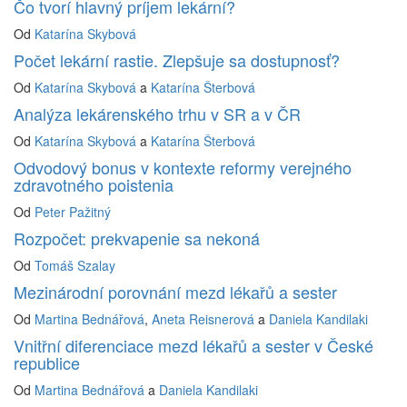
Čo tvorí hlavný príjem lekární?
Od
Katarína Skybová
Počet lekární rastie. Zlepšuje sa dostupnosť?
Od
Katarína Skybová
a
Katarína Šterbová
Analýza lekárenského trhu v SR a v ČR
Od
Katarína Skybová
a
Katarína Šterbová
Odvodový bonus v kontexte reformy verejného
zdravotného poistenia
Od
Peter Pažitný
Rozpočet: prekvapenie sa nekoná
Od
Tomáš Szalay
Mezinárodní porovnání mezd lékařů a sester
Od
Martina Bednářová
,
Aneta Reisnerová
a
Daniela Kandilaki
Vnitřní diferenciace mezd lékařů a sester v České
republice
Od
Martina Bednářová
a
Daniela Kandilaki