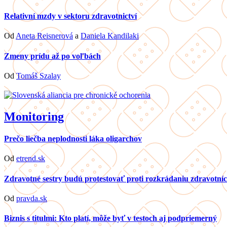
Relativní mzdy v sektoru zdravotnictví
Od
Aneta Reisnerová
a
Daniela Kandilaki
Zmeny prídu až po voľbách
Od
Tomáš Szalay
Monitoring
Prečo liečba neplodnosti láka oligarchov
Od
etrend.sk
Zdravotné sestry budú protestovať proti rozkrádaniu zdravotníc
Od
pravda.sk
Biznis s titulmi: Kto platí, môže byť v testoch aj podpriemerný