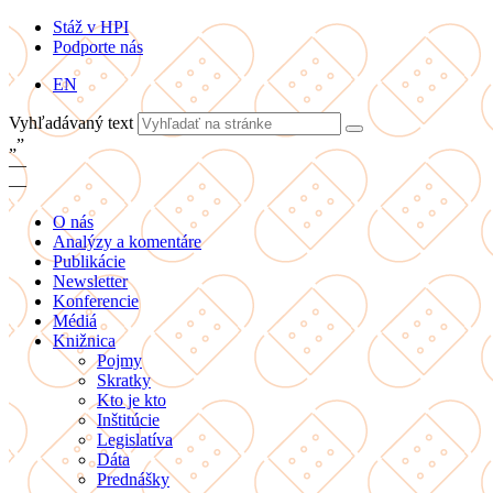
Stáž v HPI
Podporte nás
EN
Vyhľadávaný text
„
”
—
—
O nás
Analýzy a komentáre
Publikácie
Newsletter
Konferencie
Médiá
Knižnica
Pojmy
Skratky
Kto je kto
Inštitúcie
Legislatíva
Dáta
Prednášky