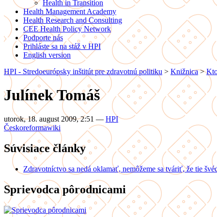
Health in Transition
Health Management Academy
Health Research and Consulting
CEE Health Policy Network
Podporte nás
Prihláste sa na stáž v HPI
English version
HPI - Stredoeurópsky inštitút pre zdravotnú politiku
>
Knižnica
>
Kto
Julínek Tomáš
utorok, 18. august 2009, 2:51
—
HPI
Česko
reforma
wiki
Súvisiace články
Zdravotníctvo sa nedá oklamať, nemôžeme sa tváriť, že tie švéds
Sprievodca pôrodnicami