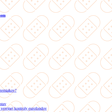
ánom
 zemiakov?
stav
verejnej kontroly eurofondov