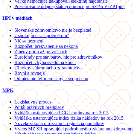
Veľké nemocnice nakupovali elektrinu najdrahšie
Prešetrovanie údajnej štátnej pomoci pre SZP a VšZP [pdf]
HPI v médiách
Slovenské zdravotníctvo nie je bezplatné
Uspokojíme sa s priemerom?
Nič sa nezmení
Rozpočet: prekvapenie sa nekoná
Zmeny prídu až po voľbách
Eurofondy pre stavbárov, nie pre zdravotníkov
Rozpočet: chýba svetlo na konci
20 rokov súkromného zdravotníctva
Rovní a rovnejší
Odmietanie reforiem si pýta svoju cenu
MPK
Legislatívny proces
Portál právnych predpisov
Vyhláška ustanovujúca PCG skupiny na rok 2015
Vyhláška ustanovujúca index rizika nákladov na rok 2015
Novela zákona o rozsahu – regulácia poplatkov
Výnos MZ SR upravujúci podrobnosti o záchrannej zdravotnej