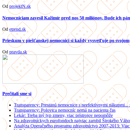
Od
projektN.sk
Nemocniciam zavesil Kažimír pred nos 50 miliónov. Bude ich p
Od
etrend.sk
Prieskum v piešťanskej nemocnici si každý vysvetľuje po svojom
Od
pravda.sk
Prečítali sme si
Transparency: Prestanú nemocnice s neefektívnymi nákupmi...
Transparency: Polovica nemocníc nemá na pacienta čas
Lekár: Treba iný typ zmeny, viac prístrojov nepomôže
Na zdravotníckych eurofondoch najviac zarobil Širokého Váho
Analýza Operačného programu zdravotníctvo 2007-2013: Viac 