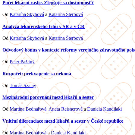
Počet lekární rastie. Zlepšuje sa dostupnosť?
Od
Katarína Skybová
a
Katarína Šterbová
Analýza lekárenského trhu v SR a v ČR
Od
Katarína Skybová
a
Katarína Šterbová
Odvodový bonus v kontexte reformy verejného zdravotného pois
Od
Peter Pažitný
Rozpočet: prekvapenie sa nekoná
Od
Tomáš Szalay
Mezinárodní porovnání mezd lékařů a sester
Od
Martina Bednářová
,
Aneta Reisnerová
a
Daniela Kandilaki
Vnitřní diferenciace mezd lékařů a sester v České republice
Od
Martina Bednářová
a
Daniela Kandilaki