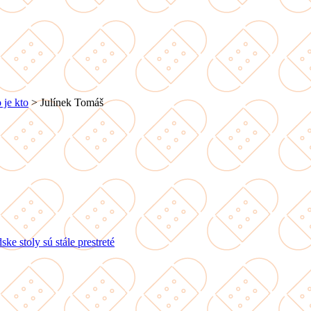
 je kto
>
Julínek Tomáš
ke stoly sú stále prestreté