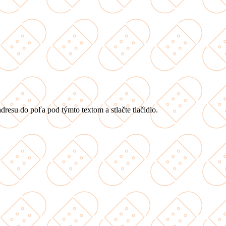
dresu do poľa pod týmto textom a stlačte tlačidlo.