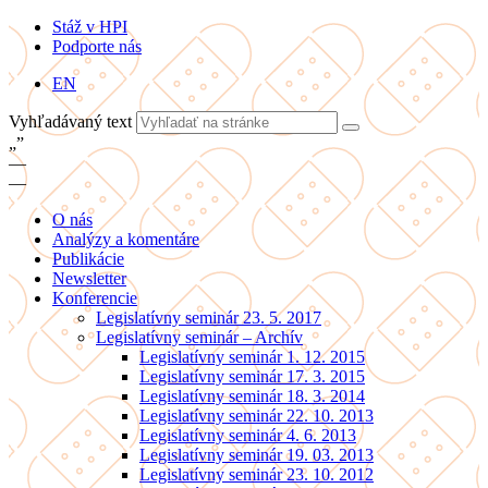
Stáž v HPI
Podporte nás
EN
Vyhľadávaný text
„
”
—
—
O nás
Analýzy a komentáre
Publikácie
Newsletter
Konferencie
Legislatívny seminár 23. 5. 2017
Legislatívny seminár – Archív
Legislatívny seminár 1. 12. 2015
Legislatívny seminár 17. 3. 2015
Legislatívny seminár 18. 3. 2014
Legislatívny seminár 22. 10. 2013
Legislatívny seminár 4. 6. 2013
Legislatívny seminár 19. 03. 2013
Legislatívny seminár 23. 10. 2012