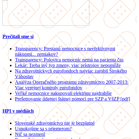
Prečítali sme si
Transparency: Prestanú nemocnice s neefektívnymi
nákupmi... zemiakov?
Transparency: Polovica nemocníc nemá na pacienta čas
Lekár: Treba iný typ zmeny, viac prístrojov nepomôže
Na zdravotníckych eurofondoch najviac zarobil Širokého
Váhostav
Analýza Operačného programu zdravotníctvo 2007-2013:
Viac verejnej kontroly eurofondov
Veľké nemocnice nakupovali elektrinu najdrahšie
Prešetrovanie údajnej štátnej pomoci pre SZP a VšZP [pdf]
HPI v médiách
Slovenské zdravotníctvo nie je bezplatné
Uspokojíme sa s priemerom?
Nič sa nezmení