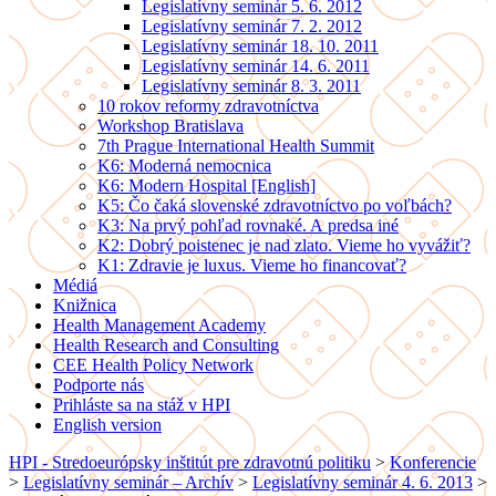
Legislatívny seminár 5. 6. 2012
Legislatívny seminár 7. 2. 2012
Legislatívny seminár 18. 10. 2011
Legislatívny seminár 14. 6. 2011
Legislatívny seminár 8. 3. 2011
10 rokov reformy zdravotníctva
Workshop Bratislava
7th Prague International Health Summit
K6: Moderná nemocnica
K6: Modern Hospital [English]
K5: Čo čaká slovenské zdravotníctvo po voľbách?
K3: Na prvý pohľad rovnaké. A predsa iné
K2: Dobrý poistenec je nad zlato. Vieme ho vyvážiť?
K1: Zdravie je luxus. Vieme ho financovať?
Médiá
Knižnica
Health Management Academy
Health Research and Consulting
CEE Health Policy Network
Podporte nás
Prihláste sa na stáž v HPI
English version
HPI - Stredoeurópsky inštitút pre zdravotnú politiku
>
Konferencie
>
Legislatívny seminár – Archív
>
Legislatívny seminár 4. 6. 2013
>