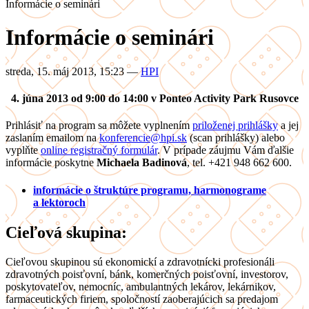
Informácie o seminári
Informácie o seminári
streda, 15. máj 2013, 15:23
—
HPI
4. júna 2013 od 9:00 do 14:00 v Ponteo Activity Park Rusovce
Prihlásiť na program sa môžete vyplnením
priloženej prihlášky
a jej
zaslaním emailom na
konferencie@hpi.sk
(scan prihlášky) alebo
vyplňte
online registračný formulár
. V prípade záujmu Vám ďalšie
informácie poskytne
Michaela Badinová
, tel. +421 948 662 600.
informácie o štruktúre programu, harmonograme
a lektoroch
Cieľová skupina:
Cieľovou skupinou sú ekonomickí a zdravotnícki profesionáli
zdravotných poisťovní, bánk, komerčných poisťovní, investorov,
poskytovateľov, nemocníc, ambulantných lekárov, lekárnikov,
farmaceutických firiem, spoločností zaoberajúcich sa predajom