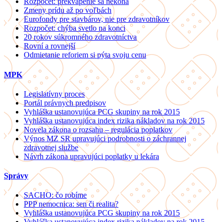
Rozpočet: prekvapenie sa nekoná
Zmeny prídu až po voľbách
Eurofondy pre stavbárov, nie pre zdravotníkov
Rozpočet: chýba svetlo na konci
20 rokov súkromného zdravotníctva
Rovní a rovnejší
Odmietanie reforiem si pýta svoju cenu
MPK
Legislatívny proces
Portál právnych predpisov
Vyhláška ustanovujúca PCG skupiny na rok 2015
Vyhláška ustanovujúca index rizika nákladov na rok 2015
Novela zákona o rozsahu – regulácia poplatkov
Výnos MZ SR upravujúci podrobnosti o záchrannej
zdravotnej službe
Návrh zákona upravujúci poplatky u lekára
Správy
SACHO: čo robíme
PPP nemocnica: sen či realita?
Vyhláška ustanovujúca PCG skupiny na rok 2015
Vyhláška ustanovujúca index rizika nákladov na rok 2015