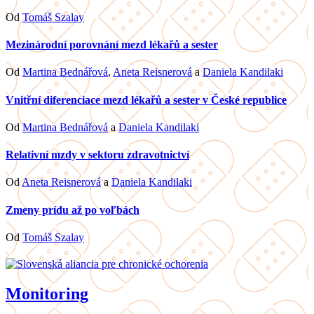
Od
Tomáš Szalay
Mezinárodní porovnání mezd lékařů a sester
Od
Martina Bednářová
,
Aneta Reisnerová
a
Daniela Kandilaki
Vnitřní diferenciace mezd lékařů a sester v České republice
Od
Martina Bednářová
a
Daniela Kandilaki
Relativní mzdy v sektoru zdravotnictví
Od
Aneta Reisnerová
a
Daniela Kandilaki
Zmeny prídu až po voľbách
Od
Tomáš Szalay
Monitoring