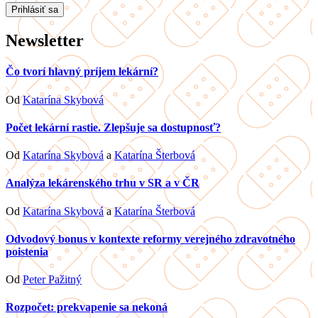
Newsletter
Čo tvorí hlavný príjem lekární?
Od
Katarína Skybová
Počet lekární rastie. Zlepšuje sa dostupnosť?
Od
Katarína Skybová
a
Katarína Šterbová
Analýza lekárenského trhu v SR a v ČR
Od
Katarína Skybová
a
Katarína Šterbová
Odvodový bonus v kontexte reformy verejného zdravotného
poistenia
Od
Peter Pažitný
Rozpočet: prekvapenie sa nekoná