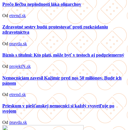
Prečo liečba neplodnosti láka oligarchov
Od
etrend.sk
Zdravotné sestry budú protestovať proti rozkrádaniu
zdravotníctva
Od
pravda.sk
Biznis s titulmi: Kto platí, môže byť v testoch aj podpriemerný
Od
projektN.sk
Nemocniciam zavesil Kažimír pred nos 50 miliónov. Bude ich
pánom
Od
etrend.sk
Prieskum v piešťanskej nemocnici si každý vysvetľuje po
svojom
Od
pravda.sk