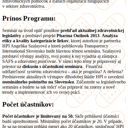
zdravotníckych pomôcok a ďalších organizácií fungujúcich
v sektore zdravotníctva.
Prínos Programu:
Seminár na úvod opäť ponúkne
prehľad aktuálnej zdravotníckej
legislatívy
a predstaví projekt
Pharma Outlook 2013
.
Analýza
etiky a kvality kategorizácie liekov
, ktorej autorkou je partnerka
HPI Angelika Szalayová a ktorú publikovala Transparency
International Slovensko bude hlavnou témou seminára. Szalayová
predstaví výstupy analýzy, svoj postoj k nej vyjadria aj zástupca
SAFS a zdravotnej poisťovne. V rámci tejto témy je pripravený aj
priestor na
diskusiu s účastníkmi seminára
. Finančná
udržateľnosť systému zdravotníctva – aká je prognóza? A riešenia?
Predstavenie aktuálnych výstupov dlhodobej štúdie HPI o zavedení
nominálneho poistného na Slovensku
. Zúčastnite sa legislatívneho
seminára a budete sa tak môcť včas pripraviť na zmeny a nové
trendy a implementovať ich vo svojej práci.
Počet účastníkov:
Počet účastníkov je limitovaný na 50.
Skôr prihlásení účastníci
budú uprednostnení. Minimálny počet účastníkov je 20. V prípade,
že sa na program prihlási menej ako 20 účastníkov, spoločnosť HPI