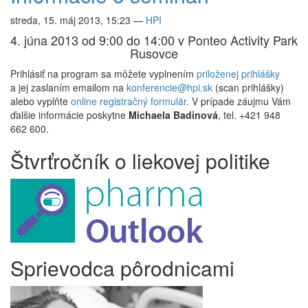
streda, 15. máj 2013, 15:23
—
HPI
4. júna 2013 od 9:00 do 14:00 v Ponteo Activity Park
Rusovce
Prihlásiť na program sa môžete vyplnením
priloženej prihlášky
a jej zaslaním emailom na
konferencie@hpi.sk
(scan prihlášky)
alebo vyplňte
online registračný formulár
. V prípade záujmu Vám
ďalšie informácie poskytne
Michaela Badinová
, tel. +421 948
662 600.
Štvrťročník o liekovej politike
Sprievodca pôrodnicami