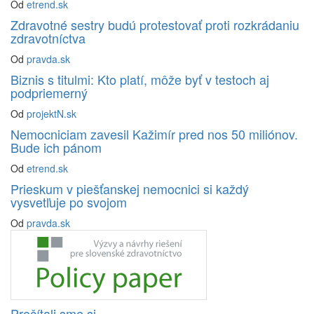
Od
etrend.sk
Zdravotné sestry budú protestovať proti rozkrádaniu
zdravotníctva
Od
pravda.sk
Biznis s titulmi: Kto platí, môže byť v testoch aj
podpriemerný
Od
projektN.sk
Nemocniciam zavesil Kažimír pred nos 50 miliónov.
Bude ich pánom
Od
etrend.sk
Prieskum v piešťanskej nemocnici si každý
vysvetľuje po svojom
Od
pravda.sk
Prečítali sme si