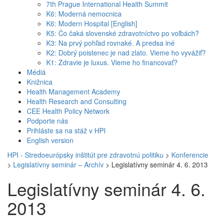
7th Prague International Health Summit
K6: Moderná nemocnica
K6: Modern Hospital [English]
K5: Čo čaká slovenské zdravotníctvo po voľbách?
K3: Na prvý pohľad rovnaké. A predsa iné
K2: Dobrý poistenec je nad zlato. Vieme ho vyvážiť?
K1: Zdravie je luxus. Vieme ho financovať?
Médiá
Knižnica
Health Management Academy
Health Research and Consulting
CEE Health Policy Network
Podporte nás
Prihláste sa na stáž v HPI
English version
HPI - Stredoeurópsky inštitút pre zdravotnú politiku
>
Konferencie
>
Legislatívny seminár – Archív
>
Legislatívny seminár 4. 6. 2013
Legislatívny seminár 4. 6.
2013