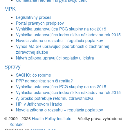
Odmietanie reforiem si pýta svoju cenu
MPK
Legislatívny proces
Portál právnych predpisov
Vyhláška ustanovujúca PCG skupiny na rok 2015
Vyhláška ustanovujúca index rizika nákladov na rok 2015
Novela zákona o rozsahu – regulácia poplatkov
Výnos MZ SR upravujúci podrobnosti o záchrannej
zdravotnej službe
Návrh zákona upravujúci poplatky u lekára
Správy
SACHO: čo robíme
PPP nemocnica: sen či realita?
Vyhláška ustanovujúca PCG skupiny na rok 2015
Vyhláška ustanovujúca index rizika nákladov na rok 2015
Aj Srbsko potrebuje reformu zdravotníctva
HPI v Jidřichovom Hradci
Novela zákona o rozsahu – regulácia poplatkov
© 2009 - 2026
Health Policy Institute
—
Všetky práva vyhradené
—
Kontakt