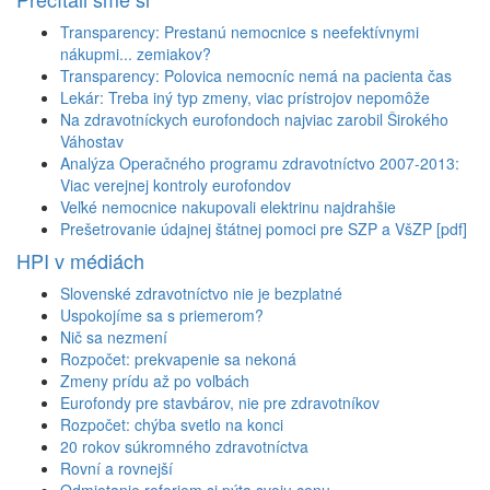
Transparency: Prestanú nemocnice s neefektívnymi
nákupmi... zemiakov?
Transparency: Polovica nemocníc nemá na pacienta čas
Lekár: Treba iný typ zmeny, viac prístrojov nepomôže
Na zdravotníckych eurofondoch najviac zarobil Širokého
Váhostav
Analýza Operačného programu zdravotníctvo 2007-2013:
Viac verejnej kontroly eurofondov
Veľké nemocnice nakupovali elektrinu najdrahšie
Prešetrovanie údajnej štátnej pomoci pre SZP a VšZP [pdf]
HPI v médiách
Slovenské zdravotníctvo nie je bezplatné
Uspokojíme sa s priemerom?
Nič sa nezmení
Rozpočet: prekvapenie sa nekoná
Zmeny prídu až po voľbách
Eurofondy pre stavbárov, nie pre zdravotníkov
Rozpočet: chýba svetlo na konci
20 rokov súkromného zdravotníctva
Rovní a rovnejší