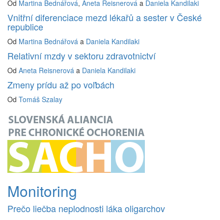
Od
Martina Bednářová
,
Aneta Reisnerová
a
Daniela Kandilaki
Vnitřní diferenciace mezd lékařů a sester v České
republice
Od
Martina Bednářová
a
Daniela Kandilaki
Relativní mzdy v sektoru zdravotnictví
Od
Aneta Reisnerová
a
Daniela Kandilaki
Zmeny prídu až po voľbách
Od
Tomáš Szalay
Monitoring
Prečo liečba neplodnosti láka oligarchov