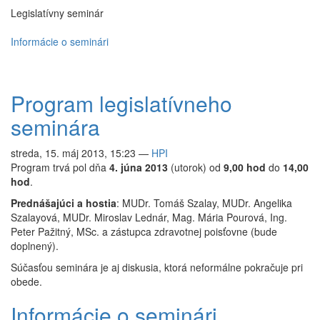
Legislatívny seminár
Informácie o seminári
Program legislatívneho
seminára
streda, 15. máj 2013, 15:23
—
HPI
Program trvá pol dňa
4. júna 2013
(utorok) od
9,00 hod
do
14,00
hod
.
Prednášajúci a hostia
: MUDr. Tomáš Szalay, MUDr. Angelika
Szalayová, MUDr. Miroslav Lednár, Mag. Mária Pourová, Ing.
Peter Pažitný, MSc. a zástupca zdravotnej poisťovne (bude
doplnený).
Súčasťou seminára je aj diskusia, ktorá neformálne pokračuje pri
obede.
Informácie o seminári