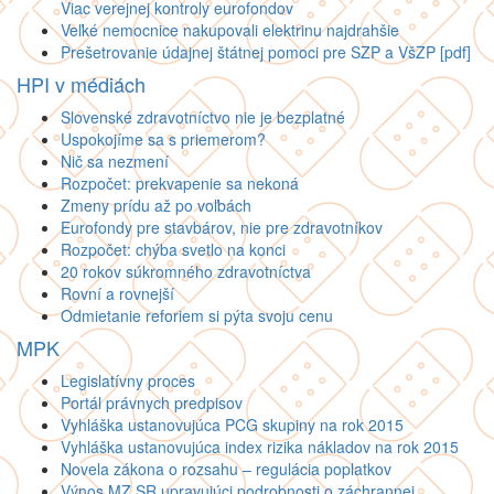
Viac verejnej kontroly eurofondov
Veľké nemocnice nakupovali elektrinu najdrahšie
Prešetrovanie údajnej štátnej pomoci pre SZP a VšZP [pdf]
HPI v médiách
Slovenské zdravotníctvo nie je bezplatné
Uspokojíme sa s priemerom?
Nič sa nezmení
Rozpočet: prekvapenie sa nekoná
Zmeny prídu až po voľbách
Eurofondy pre stavbárov, nie pre zdravotníkov
Rozpočet: chýba svetlo na konci
20 rokov súkromného zdravotníctva
Rovní a rovnejší
Odmietanie reforiem si pýta svoju cenu
MPK
Legislatívny proces
Portál právnych predpisov
Vyhláška ustanovujúca PCG skupiny na rok 2015
Vyhláška ustanovujúca index rizika nákladov na rok 2015
Novela zákona o rozsahu – regulácia poplatkov
Výnos MZ SR upravujúci podrobnosti o záchrannej