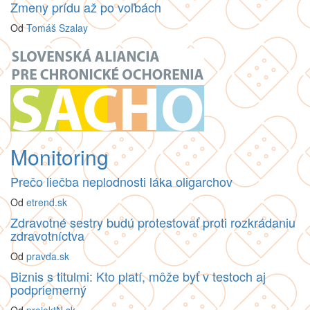
Zmeny prídu až po voľbách
Od
Tomáš Szalay
Monitoring
Prečo liečba neplodnosti láka oligarchov
Od
etrend.sk
Zdravotné sestry budú protestovať proti rozkrádaniu
zdravotníctva
Od
pravda.sk
Biznis s titulmi: Kto platí, môže byť v testoch aj
podpriemerný