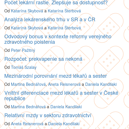
Počet lekární rastie. Zlepšuje sa dostupnosť?
Od
Katarína Skybová
a
Katarína Šterbová
Analýza lekárenského trhu v SR a v ČR
Od
Katarína Skybová
a
Katarína Šterbová
Odvodový bonus v kontexte reformy verejného
zdravotného poistenia
Od
Peter Pažitný
Rozpočet: prekvapenie sa nekoná
Od
Tomáš Szalay
Mezinárodní porovnání mezd lékařů a sester
Od
Martina Bednářová
,
Aneta Reisnerová
a
Daniela Kandilaki
Vnitřní diferenciace mezd lékařů a sester v České
republice
Od
Martina Bednářová
a
Daniela Kandilaki
Relativní mzdy v sektoru zdravotnictví
Od
Aneta Reisnerová
a
Daniela Kandilaki