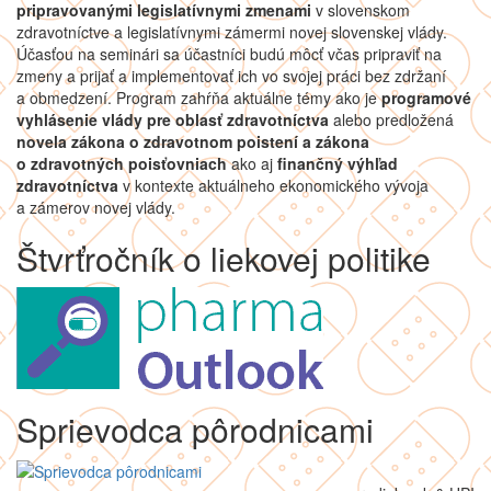
pripravovanými legislatívnymi zmenami
v slovenskom
zdravotníctve a legislatívnymi zámermi novej slovenskej vlády.
Účasťou na seminári sa účastníci budú môcť včas pripraviť na
zmeny a prijať a implementovať ich vo svojej práci bez zdržaní
a obmedzení. Program zahŕňa aktuálne témy ako je
programové
vyhlásenie vlády pre oblasť zdravotníctva
alebo predložená
novela zákona o zdravotnom poistení a zákona
o zdravotných poisťovniach
ako aj
finančný výhľad
zdravotníctva
v kontexte aktuálneho ekonomického vývoja
a zámerov novej vlády.
Štvrťročník o liekovej politike
Sprievodca pôrodnicami