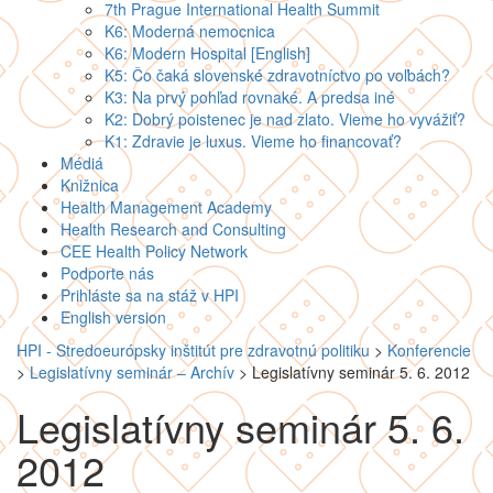
7th Prague International Health Summit
K6: Moderná nemocnica
K6: Modern Hospital [English]
K5: Čo čaká slovenské zdravotníctvo po voľbách?
K3: Na prvý pohľad rovnaké. A predsa iné
K2: Dobrý poistenec je nad zlato. Vieme ho vyvážiť?
K1: Zdravie je luxus. Vieme ho financovať?
Médiá
Knižnica
Health Management Academy
Health Research and Consulting
CEE Health Policy Network
Podporte nás
Prihláste sa na stáž v HPI
English version
HPI - Stredoeurópsky inštitút pre zdravotnú politiku
>
Konferencie
>
Legislatívny seminár – Archív
>
Legislatívny seminár 5. 6. 2012
Legislatívny seminár 5. 6.
2012