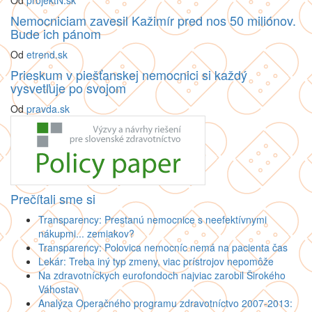
Od
projektN.sk
Nemocniciam zavesil Kažimír pred nos 50 miliónov.
Bude ich pánom
Od
etrend.sk
Prieskum v piešťanskej nemocnici si každý
vysvetľuje po svojom
Od
pravda.sk
Prečítali sme si
Transparency: Prestanú nemocnice s neefektívnymi
nákupmi... zemiakov?
Transparency: Polovica nemocníc nemá na pacienta čas
Lekár: Treba iný typ zmeny, viac prístrojov nepomôže
Na zdravotníckych eurofondoch najviac zarobil Širokého
Váhostav
Analýza Operačného programu zdravotníctvo 2007-2013: