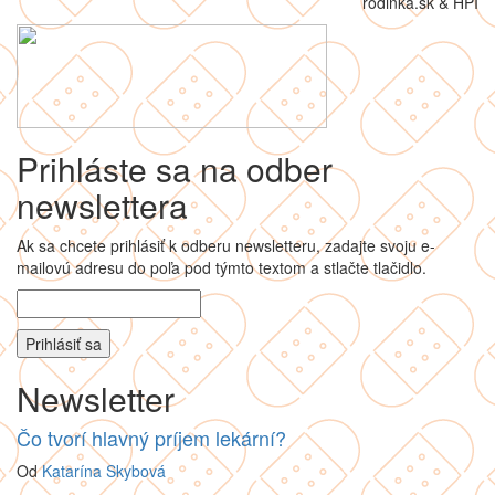
rodinka.sk & HPI
Prihláste sa na odber
newslettera
Ak sa chcete prihlásiť k odberu newsletteru, zadajte svoju e-
mailovú adresu do poľa pod týmto textom a stlačte tlačidlo.
Newsletter
Čo tvorí hlavný príjem lekární?
Od
Katarína Skybová