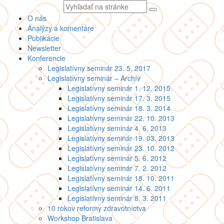
Vyhľadávaný
text
O nás
Analýzy a komentáre
Publikácie
Newsletter
Konferencie
Legislatívny seminár 23. 5. 2017
Legislatívny seminár – Archív
Legislatívny seminár 1. 12. 2015
Legislatívny seminár 17. 3. 2015
Legislatívny seminár 18. 3. 2014
Legislatívny seminár 22. 10. 2013
Legislatívny seminár 4. 6. 2013
Legislatívny seminár 19. 03. 2013
Legislatívny seminár 23. 10. 2012
Legislatívny seminár 5. 6. 2012
Legislatívny seminár 7. 2. 2012
Legislatívny seminár 18. 10. 2011
Legislatívny seminár 14. 6. 2011
Legislatívny seminár 8. 3. 2011
10 rokov reformy zdravotníctva
Workshop Bratislava