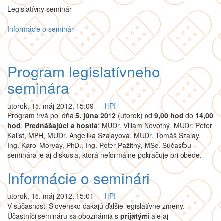
Legislatívny seminár
Informácie o seminári
Program legislatívneho
seminára
utorok, 15. máj 2012, 15:09
—
HPI
Program trvá pol dňa
5. júna 2012
(utorok) od
9,00 hod
do
14,00
hod
.
Prednášajúci a hostia
: MUDr. Viliam Novotný, MUDr. Peter
Kalist, MPH, MUDr. Angelika Szalayová, MUDr. Tomáš Szalay,
Ing. Karol Morvay, PhD., Ing. Peter Pažitný, MSc. Súčasťou
seminára je aj diskusia, ktorá neformálne pokračuje pri obede.
Informácie o seminári
utorok, 15. máj 2012, 15:01
—
HPI
V súčasnosti Slovensko čakajú ďalšie legislatívne zmeny.
Účastníci semináru sa oboznámia s
prijatými
ale aj