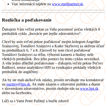
Viac informácií nájdete na
www.medipartner.sk
.
Rozlúčka a poďakovanie
Ďakujem Vám veľmi pekne za Vašu pozornosť počas všetkých 8
prednášok cyklu „Inovácie pre lepšie zdravotníctvo“.
Chcel by som veľmi pekne poďakovať mojim kolegom Angelike
Szalayovej, Tomášovi Szalayovi a Katke Skybovej za aktívnu účasť
na prednáškach 6, 7 a 8. Zároveň by som chcel poďakovať
Tomášovi Szalayovi za réžiu, výbornú kameru a finálny strih
všetkých prednášok. Bez jeho pomoci by tento cyklus nevznikol.
A ešte jedno dôležité poďakovanie – ďakujem veľmi pekne Peťovi
Balíkovi, senior analytikovi HPI za vynikajúce preklady všetkých
prednášok do angličtiny.
Ak by ste mali akékoľvek otázky, prosím neváhajte ma kontaktovať
na
pazitny@hpi.sk
. Ak máte záujem o zdravotnú politiku a dianie
v slovenskom zdravotníctve, prosím sledujte nás na
www.hpi.sk
alebo na facebooku.
Lúči sa s Vami Peter Pažitný a buďte zdraví!