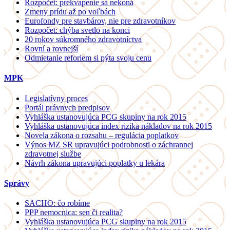
Rozpočet: prekvapenie sa nekoná
Zmeny prídu až po voľbách
Eurofondy pre stavbárov, nie pre zdravotníkov
Rozpočet: chýba svetlo na konci
20 rokov súkromného zdravotníctva
Rovní a rovnejší
Odmietanie reforiem si pýta svoju cenu
MPK
Legislatívny proces
Portál právnych predpisov
Vyhláška ustanovujúca PCG skupiny na rok 2015
Vyhláška ustanovujúca index rizika nákladov na rok 2015
Novela zákona o rozsahu – regulácia poplatkov
Výnos MZ SR upravujúci podrobnosti o záchrannej
zdravotnej službe
Návrh zákona upravujúci poplatky u lekára
Správy
SACHO: čo robíme
PPP nemocnica: sen či realita?
Vyhláška ustanovujúca PCG skupiny na rok 2015