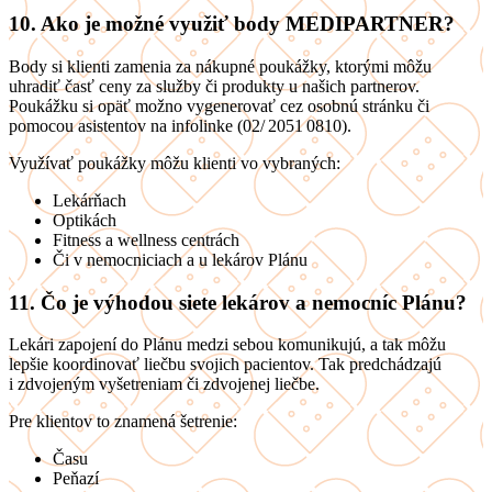
10. Ako je možné využiť body MEDIPARTNER?
Body si klienti zamenia za nákupné poukážky, ktorými môžu
uhradiť časť ceny za služby či produkty u našich partnerov.
Poukážku si opäť možno vygenerovať cez osobnú stránku či
pomocou asistentov na infolinke (02/ 2051 0810).
Využívať poukážky môžu klienti vo vybraných:
Lekárňach
Optikách
Fitness a wellness centrách
Či v nemocniciach a u lekárov Plánu
11. Čo je výhodou siete lekárov a nemocníc Plánu?
Lekári zapojení do Plánu medzi sebou komunikujú, a tak môžu
lepšie koordinovať liečbu svojich pacientov. Tak predchádzajú
i zdvojeným vyšetreniam či zdvojenej liečbe.
Pre klientov to znamená šetrenie:
Času
Peňazí