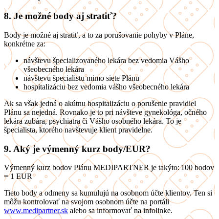
8. Je možné body aj stratiť?
Body je možné aj stratiť, a to za porušovanie pohyby v Pláne,
konkrétne za:
návštevu špecializovaného lekára bez vedomia Vášho
všeobecného lekára
návštevu špecialistu mimo siete Plánu
hospitalizáciu bez vedomia vášho všeobecného lekára
Ak sa však jedná o akútnu hospitalizáciu o porušenie pravidiel
Plánu sa nejedná. Rovnako je to pri návšteve gynekológa, očného
lekára zubára, psychiatra či Vášho osobného lekára. To je
špecialista, ktorého navštevuje klient pravidelne.
9. Aký je výmenný kurz body/EUR?
Výmenný kurz bodov Plánu MEDIPARTNER je takýto: 100 bodov
= 1 EUR
Tieto body a odmeny sa kumulujú na osobnom účte klientov. Ten si
môžu kontrolovať na svojom osobnom účte na portáli
www.medipartner.sk
alebo sa informovať na infolinke.