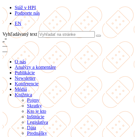
Stáž v HPI
Podporte nás
EN
Vyhľadávaný text
„
”
—
—
O nás
Analýzy a komentáre
Publikácie
Newsletter
Konferencie
Médiá
Knižnica
Pojmy
Skratky
Kto je kto
Inštitúcie
Legislatíva
Dáta
Prednášky