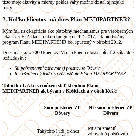
tieto moje aktivity a mierny pokles váhy možno dostal aj nejaké
body…
2. Koľko klientov má dnes Plán MEDIPARTNER?
Kým full risk kapitácia ako platobný mechanizmus pre všeobecných
lekárov v Košiciach a okolí funguje od 1.7.2012, tak motivačný
program Plánu MEDIPARTENR bol spustený v októbri 2012.
Dnes má skoro 7000 klientov. Všetci klienti musia spĺňať 2 základné
požiadavky:
Sú poistencami zdravotnej poisťovne Dôvera
Ich všeobecný lekár sa zúčastňuje Plánu MEDIPARTNER
Tabuľka 1. Ako sa môžem stať klientom Plánu
MEDIPARTNER ak bývam v Košiciach a v okolí Košíc
Som poistenec ZP
Nie som poistenec ZP
Dôvery
Dôvera
Musím zmeniť
Takýchto ľudí je dnes
zdravotnú poisťovňu