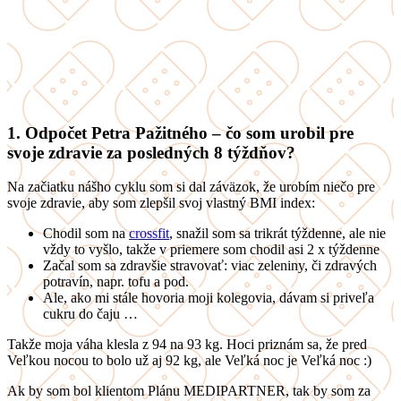
1. Odpočet Petra Pažitného – čo som urobil pre
svoje zdravie za posledných 8 týždňov?
Na začiatku nášho cyklu som si dal záväzok, že urobím niečo pre
svoje zdravie, aby som zlepšil svoj vlastný BMI index:
Chodil som na
crossfit
, snažil som sa trikrát týždenne, ale nie
vždy to vyšlo, takže v priemere som chodil asi 2 x týždenne
Začal som sa zdravšie stravovať: viac zeleniny, či zdravých
potravín, napr. tofu a pod.
Ale, ako mi stále hovoria moji kolegovia, dávam si priveľa
cukru do čaju …
Takže moja váha klesla z 94 na 93 kg. Hoci priznám sa, že pred
Veľkou nocou to bolo už aj 92 kg, ale Veľká noc je Veľká noc :)
Ak by som bol klientom Plánu MEDIPARTNER, tak by som za