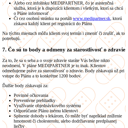
Alebo cez infolinku MEDIPARTNER, čo je asistenčná
služba, ktorá je k dispozícii klientom i všetkým, ktorí sa chcú
o Pláne informovať
Či cez osobnú stránku na portáli
www.medipartner.sk
, ktorú
získava každý klient pri registrácii do Plánu
Na týchto miestach môžu klienti svoj termín i zmeniť či zrušiť, ak to
potrebujú.
7. Čo sú to body a odmeny za starostlivosť o zdravie
Za to, že sa o seba a o svoje zdravie staráte Vás bežne nikto
neodmení. V pláne MEDIPARTNER je to inak. Klientov
odmeňujeme práve za starostlivosť o zdravie. Body získavajú už pri
vstupe do Plánu a to konkrétne 1200 bodov.
Ďalšie body získavajú za:
Povinné očkovania
Preventívne prehliadky
Využívanie objednávkového systému
Odporúčanie Plánu inému klientovi
Splnenie dohody s lekárom, čo môže byť napríklad zníženie
hmotnosti či cholesterolu, alebo dodržiavanie predpísanej
liečby