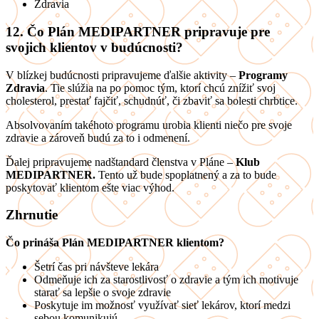
Zdravia
12. Čo Plán MEDIPARTNER pripravuje pre
svojich klientov v budúcnosti?
V blízkej budúcnosti pripravujeme ďalšie aktivity –
Programy
Zdravia
. Tie slúžia na po pomoc tým, ktorí chcú znížiť svoj
cholesterol, prestať fajčiť, schudnúť, či zbaviť sa bolesti chrbtice.
Absolvovaním takéhoto programu urobia klienti niečo pre svoje
zdravie a zároveň budú za to i odmenení.
Ďalej pripravujeme nadštandard členstva v Pláne –
Klub
MEDIPARTNER.
Tento už bude spoplatnený a za to bude
poskytovať klientom ešte viac výhod.
Zhrnutie
Čo prináša Plán MEDIPARTNER klientom?
Šetrí čas pri návšteve lekára
Odmeňuje ich za starostlivosť o zdravie a tým ich motivuje
starať sa lepšie o svoje zdravie
Poskytuje im možnosť využívať sieť lekárov, ktorí medzi
sebou komunikujú