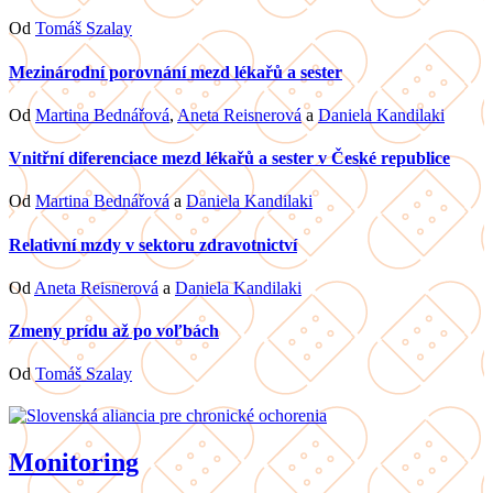
Od
Tomáš Szalay
Mezinárodní porovnání mezd lékařů a sester
Od
Martina Bednářová
,
Aneta Reisnerová
a
Daniela Kandilaki
Vnitřní diferenciace mezd lékařů a sester v České republice
Od
Martina Bednářová
a
Daniela Kandilaki
Relativní mzdy v sektoru zdravotnictví
Od
Aneta Reisnerová
a
Daniela Kandilaki
Zmeny prídu až po voľbách
Od
Tomáš Szalay
Monitoring