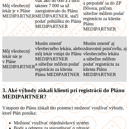
viac ako 40 000 a z nich
a prepoistiť sa do ZP
Môj všeobecný
takmer 7 000 sa už
Dôvera, pričom
lekár je v Pláne
zaregistrovalo do Plánu
súbežne môžem podať
MEDIPARTNER
MEDIPARTNER, stačí
registráciu za klienta
podať prihlášku do Plánu
Plánu
MEDIPARTNER
MEDIPARTNER
Musím zmeniť
Musím zmeniť aj
všeobecného lekára, alebo
zdravotnú poisťovňu, aj
Môj všeobecný
môj lekár vstúpi do Plánu
všeobecného lekára
lekár nie je
MEDIPARTNER
a súbežne môžem
v Pláne
a súbežne môžem podať
podať registráciu za
MEDIPARTNER
registráciu za klienta
klienta Plánu
Plánu MEDIPARTNER
MEDIPARTNER
3. Aké výhody získali klienti pri registrácií do Plánu
MEDIPARTNER?
Vstupom do Plánu získali títo poistenci možnosť využívať výhody,
ktoré Plán ponúka:
Možnosť využívať objednávkový systém
Body a odmeny za starostlivosť o zdravie