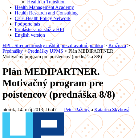
Health in Transition
Health Management Academy
Health Research and Consulting
CEE Health Policy Network
Podporte nás
Prihláste sa na stáž v HPI
English version
HPI - Stredoeurópsky inštitút pre zdravotnú politiku
>
Knižnica
>
Prednášky
>
Prednášky UPMS
>
Plán MEDIPARTNER.
Motivačný program pre poistencov (prednáška 8/8)
Plán MEDIPARTNER.
Motivačný program pre
poistencov (prednáška 8/8)
utorok, 14. máj 2013, 16:47
—
Peter Pažitný
a
Katarína Skybová