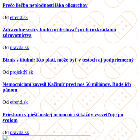
Prečo liečba neplodnosti láka oligarchov
Od
etrend.sk
Zdravotné sestry budú protestovať proti rozkrádaniu
zdravotníctva
Od
pravda.sk
Biznis s titulmi: Kto platí, môže byť v testoch aj podpriemerný
Od
projektN.sk
Nemocniciam zavesil Kažimír pred nos 50 miliónov. Bude ich
pánom
Od
etrend.sk
Prieskum v piešťanskej nemocnici si každý vysvetľuje po
svojom
Od
pravda.sk