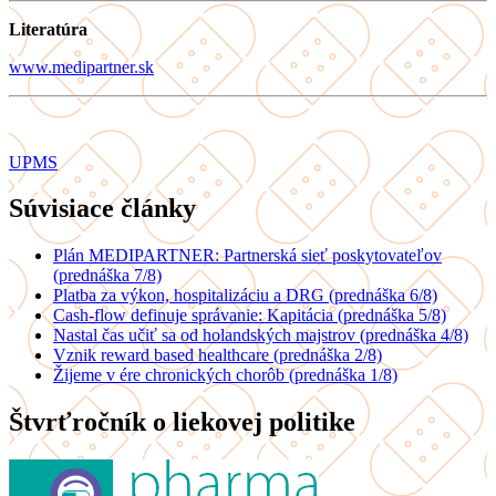
Literatúra
www.medipartner.sk
UPMS
Súvisiace články
Plán MEDIPARTNER: Partnerská sieť poskytovateľov
(prednáška 7/8)
Platba za výkon, hospitalizáciu a DRG (prednáška 6/8)
Cash-flow definuje správanie: Kapitácia (prednáška 5/8)
Nastal čas učiť sa od holandských majstrov (prednáška 4/8)
Vznik reward based healthcare (prednáška 2/8)
Žijeme v ére chronických chorôb (prednáška 1/8)
Štvrťročník o liekovej politike