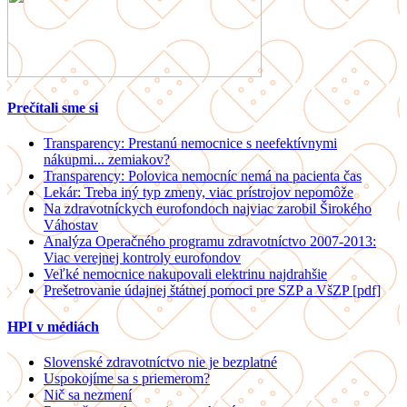
Prečítali sme si
Transparency: Prestanú nemocnice s neefektívnymi
nákupmi... zemiakov?
Transparency: Polovica nemocníc nemá na pacienta čas
Lekár: Treba iný typ zmeny, viac prístrojov nepomôže
Na zdravotníckych eurofondoch najviac zarobil Širokého
Váhostav
Analýza Operačného programu zdravotníctvo 2007-2013:
Viac verejnej kontroly eurofondov
Veľké nemocnice nakupovali elektrinu najdrahšie
Prešetrovanie údajnej štátnej pomoci pre SZP a VšZP [pdf]
HPI v médiách
Slovenské zdravotníctvo nie je bezplatné
Uspokojíme sa s priemerom?
Nič sa nezmení