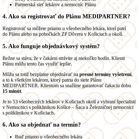
Partnerská sieť lekárov a nemocníc Plánu
4. Ako sa registrovať do Plánu MEDIPARTNER?
Registrovať sa môžete priamo u všeobecného lekára, ktorí patrí
do Plánu alebo na pobočkách ZP Dôvera v Košiciach a okolí.
5. Ako funguje objednávkový systém?
Bežne sa stáva, že v čakárni strávite aj niekoľko hodín. Klienti
Plánu môžu tento čas využiť lepšie.
Môžu sa totiž bezplatne objednávať na
presné termíny vyšetrení
,
a to k všetkým lekárom, ktorý patria do siete Plánu
MEDIPARTNER. Klientom sa snažíme garantovať čakaciu dobu
15 minút
.
Je to 53 všeobecných lekárov v Košiciach okolí a vybraní špecialisti
v Nemocnici s poliklinikou Košice – Šaca a Železničnej nemocnici
s poliklinikou v Košiciach.
6. Ako sa objednať na termín?
Buď priamo u všeobecného lekára