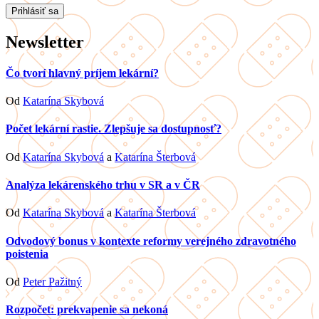
Newsletter
Čo tvorí hlavný príjem lekární?
Od
Katarína Skybová
Počet lekární rastie. Zlepšuje sa dostupnosť?
Od
Katarína Skybová
a
Katarína Šterbová
Analýza lekárenského trhu v SR a v ČR
Od
Katarína Skybová
a
Katarína Šterbová
Odvodový bonus v kontexte reformy verejného zdravotného
poistenia
Od
Peter Pažitný
Rozpočet: prekvapenie sa nekoná