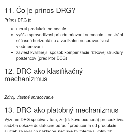
11. Čo je prínos DRG?
Prínos DRG je
merať produkciu nemocníc
vyššia spravodlivosť pri odmeňovaní nemocníc – odstráni
súčasnú horizontálnu a vertikálnu nespravodlivosť
v odmeňovaní
zaviesť kvalitnejší spôsob kompenzácie rizikovej štruktúry
poistencov (prediktor DCG)
12. DRG ako klasifikačný
mechanizmus
Zdroj: vlastné spracovanie
13. DRG ako platobný mechanizmus
Význam DRG spočíva v tom, že (rizikovo ocenená) prospektívna
sadzba dokáže dostatočne odradiť producenta od produkcie
služieb za vyšších nákladov, než aké by toleroval voľný trh.