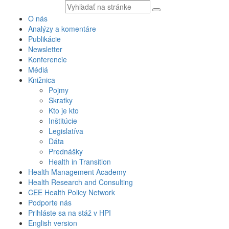
Vyhľadávaný
text
O nás
Analýzy a komentáre
Publikácie
Newsletter
Konferencie
Médiá
Knižnica
Pojmy
Skratky
Kto je kto
Inštitúcie
Legislatíva
Dáta
Prednášky
Health in Transition
Health Management Academy
Health Research and Consulting
CEE Health Policy Network
Podporte nás
Prihláste sa na stáž v HPI
English version