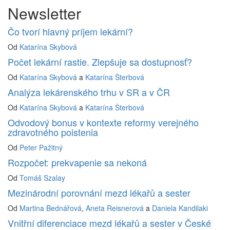
Newsletter
Čo tvorí hlavný príjem lekární?
Od
Katarína Skybová
Počet lekární rastie. Zlepšuje sa dostupnosť?
Od
Katarína Skybová
a
Katarína Šterbová
Analýza lekárenského trhu v SR a v ČR
Od
Katarína Skybová
a
Katarína Šterbová
Odvodový bonus v kontexte reformy verejného
zdravotného poistenia
Od
Peter Pažitný
Rozpočet: prekvapenie sa nekoná
Od
Tomáš Szalay
Mezinárodní porovnání mezd lékařů a sester
Od
Martina Bednářová
,
Aneta Reisnerová
a
Daniela Kandilaki
Vnitřní diferenciace mezd lékařů a sester v České