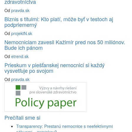
zdravotníctva
Od
pravda.sk
Biznis s titulmi: Kto platí, môže byť v testoch aj
podpriemerný
Od
projektN.sk
Nemocniciam zavesil Kažimír pred nos 50 miliónov.
Bude ich pánom
Od
etrend.sk
Prieskum v piešťanskej nemocnici si každý
vysvetľuje po svojom
Od
pravda.sk
Prečítali sme si
Transparency: Prestanú nemocnice s neefektívnymi
nákupmi... zemiakov?