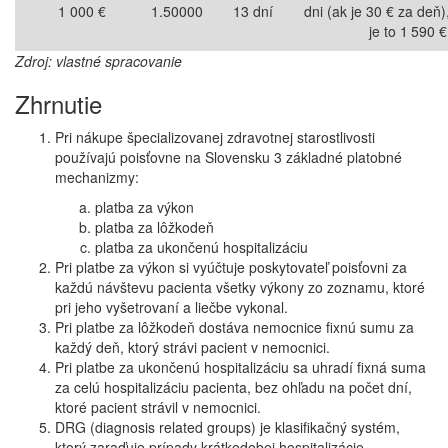
1 000 €
1.50000
13 dní
dni (ak je 30 € za deň)
je to 1 590 €
Zdroj: vlastné spracovanie
Zhrnutie
Pri nákupe špecializovanej zdravotnej starostlivosti
používajú poisťovne na Slovensku 3 základné platobné
mechanizmy:
platba za výkon
platba za lôžkodeň
platba za ukončenú hospitalizáciu
Pri platbe za výkon si vyúčtuje poskytovateľ poisťovni za
každú návštevu pacienta všetky výkony zo zoznamu, ktoré
pri jeho vyšetrovaní a liečbe vykonal.
Pri platbe za lôžkodeň dostáva nemocnice fixnú sumu za
každý deň, ktorý strávi pacient v nemocnici.
Pri platbe za ukončenú hospitalizáciu sa uhradí fixná suma
za celú hospitalizáciu pacienta, bez ohľadu na počet dní,
ktoré pacient strávil v nemocnici.
DRG (diagnosis related groups) je klasifikačný systém,
ktorý zaraďuje prípady krátkodobej hospitalizácie