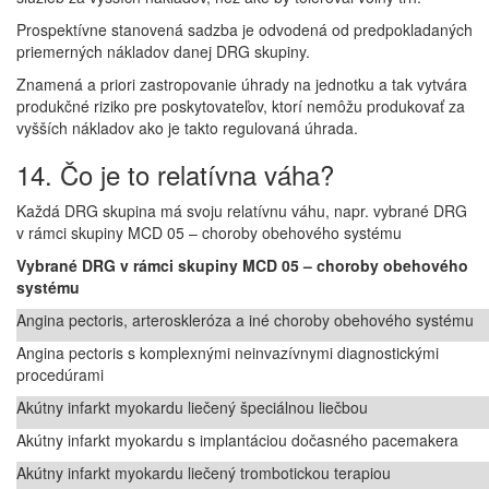
Prospektívne stanovená sadzba je odvodená od predpokladaných
priemerných nákladov danej DRG skupiny.
Znamená a priori zastropovanie úhrady na jednotku a tak vytvára
produkčné riziko pre poskytovateľov, ktorí nemôžu produkovať za
vyšších nákladov ako je takto regulovaná úhrada.
14. Čo je to relatívna váha?
Každá DRG skupina má svoju relatívnu váhu, napr. vybrané DRG
v rámci skupiny MCD 05 – choroby obehového systému
Vybrané DRG v rámci skupiny MCD 05 – choroby obehového
systému
Angina pectoris, arteroskleróza a iné choroby obehového systému
Angina pectoris s komplexnými neinvazívnymi diagnostickými
procedúrami
Akútny infarkt myokardu liečený špeciálnou liečbou
Akútny infarkt myokardu s implantáciou dočasného pacemakera
Akútny infarkt myokardu liečený trombotickou terapiou