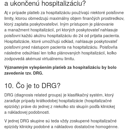
a ukončenú hospitalizáciu?
Aj v prípade platieb za hospitalizáciu používajú niektoré poisťovne
limity, ktorou obmedzujú maximálny objem finančých prostiredkov,
ktorý zaplatia poskytovateľovi. Iným prístupom je plánovanie
a manažment hospitalizácií, pri ktorých poskytovateľ nahlasuje
poisťovni každú akútnu hospitalizáciu do 24 od prijatia pacienta.
Hospitalizácie, ktoré umožňujú odklad, nahlasuje poskytovateľ
poisťovni pred nástupom pacienta na hospitalizáciu. Poisťovňa
následne odsúhlasí len toľko plánovaných hospitalizácií, koľko
zodpovedá akémusi virtuálnemu limitu.
Významným vylepšením platieb za hospitalizáciu by bolo
zavedenie tzv. DRG.
10. Čo je to DRG?
DRG (diagnosis related groups) je klasifikačný systém, ktorý
zaraďuje prípady krátkodobej hospitalizácie (hospitalizačné
epizódy) práve do jednej z niekoľko sto skupín podľa klinickej
a nákladovej podobnosti.
V jednej DRG skupine sú teda vždy zoskupené hospitalizačné
epizódy klinicky podobné a nákladovo dostatočne homogénne.