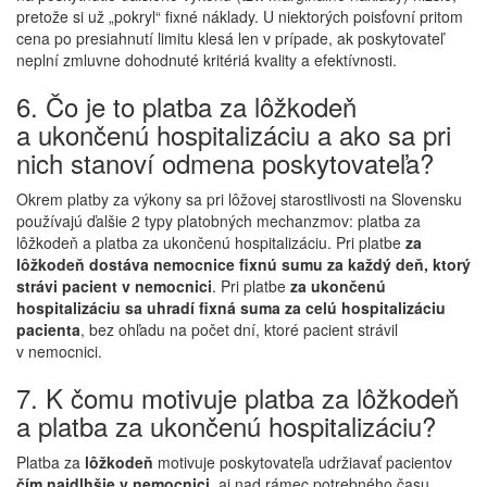
pretože si už „pokryl“ fixné náklady. U niektorých poisťovní pritom
cena po presiahnutí limitu klesá len v prípade, ak poskytovateľ
neplní zmluvne dohodnuté kritériá kvality a efektívnosti.
6. Čo je to platba za lôžkodeň
a ukončenú hospitalizáciu a ako sa pri
nich stanoví odmena poskytovateľa?
Okrem platby za výkony sa pri lôžovej starostlivosti na Slovensku
používajú ďalšie 2 typy platobných mechanzmov: platba za
lôžkodeň a platba za ukončenú hospitalizáciu. Pri platbe
za
lôžkodeň dostáva nemocnice fixnú sumu za každý deň, ktorý
strávi pacient v nemocnici
. Pri platbe
za ukončenú
hospitalizáciu sa uhradí fixná suma za celú hospitalizáciu
pacienta
, bez ohľadu na počet dní, ktoré pacient strávil
v nemocnici.
7. K čomu motivuje platba za lôžkodeň
a platba za ukončenú hospitalizáciu?
Platba za
lôžkodeň
motivuje poskytovateľa udržiavať pacientov
čím najdlhšie v nemocnici
, aj nad rámec potrebného času,