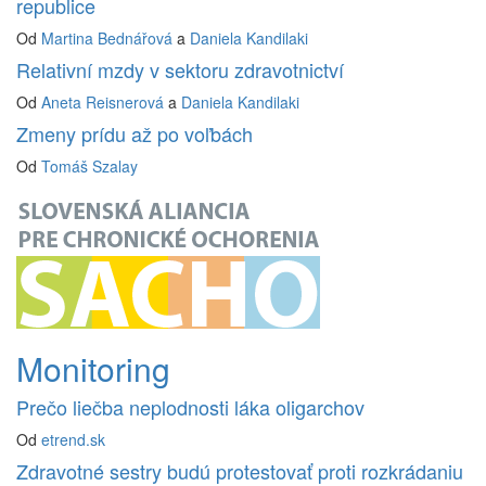
republice
Od
Martina Bednářová
a
Daniela Kandilaki
Relativní mzdy v sektoru zdravotnictví
Od
Aneta Reisnerová
a
Daniela Kandilaki
Zmeny prídu až po voľbách
Od
Tomáš Szalay
Monitoring
Prečo liečba neplodnosti láka oligarchov
Od
etrend.sk
Zdravotné sestry budú protestovať proti rozkrádaniu