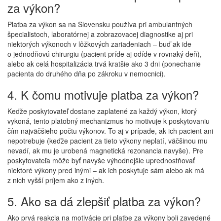
za výkon?
Platba za výkon sa na Slovensku používa pri ambulantných
špecialistoch, laboratórnej a zobrazovacej diagnostike aj pri
niektorých výkonoch v lôžkových zariadeniach – buď ak ide
o jednodňovú chirurgiu (pacient príde aj odíde v rovnaký deň),
alebo ak celá hospitalizácia trvá kratšie ako 3 dni (ponechanie
pacienta do druhého dňa po zákroku v nemocnici).
4. K čomu motivuje platba za výkon?
Keďže poskytovateľ dostane zaplatené za každý výkon, ktorý
vykoná, tento platobný mechanizmus ho motivuje k poskytovaniu
čím najväčšieho počtu výkonov. To aj v prípade, ak ich pacient ani
nepotrebuje (keďže pacient za tieto výkony neplatí, väčšinou mu
nevadí, ak mu je urobená magnetická rezonancia navyše). Pre
poskytovateľa môže byť navyše výhodnejšie uprednostňovať
niektoré výkony pred inými – ak ich poskytuje sám alebo ak má
z nich vyšší príjem ako z iných.
5. Ako sa dá zlepšiť platba za výkon?
Ako prvá reakcia na motivácie pri platbe za výkony boli zavedené