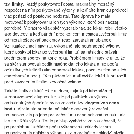
tzv.
limity
. Každý poskytovateľ dostal maximálny mesačný
rozpočet na ním poskytované výkony, a keď túto hranicu prekročil,
viac peňazí od poisťovne nedostal. Táto úprava ho mala
motivovať k poskytovaniu len tých výkonov, ktoré boli naozaj
potrebné. V praxi to však skôr vyzeralo tak, že lekári robili všetko
ako dovtedy, a keď pár dní pred koncom mesiaca „vyčerpali limit“,
odmietali ošetrovať pacientov, resp. zatvárali amublancie.
Vznikajúce „nadlimity“ (t.j. vykonané, ale neuhradené výkony,
ktoré poskytol lekár po vyčerpaní limitu) sa následne stávali
predmetom sporov na konci roka. Problémom limitov je aj to, že
sa skôr stanovovali podľa histórie daného lekára a nie podľa
objektívnych kritérií (ako odbornosť lekára, počet pacientov a ich
chorobnosť a pod.). Tým pádom ich mali vyššie lekári, ktorí robili
pred zavedením limitov zbytočné výkony.
Takéto limity existujú ešte aj dnes, najmä pri laboratórnej
a zobrazovacej diagnostike, ale pri platbách za výkony
ambulantných špecialistov sa zaviedla tzv.
degresívna cena
bodu
. Aj v tomto prípade má lekár stanovený rozpočet
na mesiac, ale po jeho prekročení mu cena neklesá na nulu, ale
len na nižšiu výšku. Tento prístup vychádza zo skutočnosti, že
po presiahnutí určitého počtu výkonov sú náklady lekára
na poskytnutie ďalšieho výkonu (tzv. marginálne náklady) nižšie,