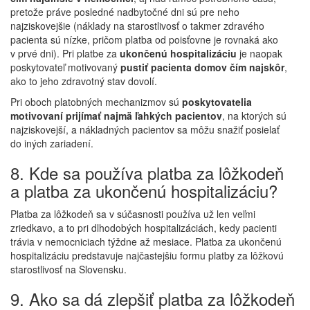
pretože práve posledné nadbytočné dni sú pre neho
najziskovejšie (náklady na starostlivosť o takmer zdravého
pacienta sú nízke, pričom platba od poisťovne je rovnaká ako
v prvé dni). Pri platbe za
ukončenú hospitalizáciu
je naopak
poskytovateľ motivovaný
pustiť pacienta domov čím najskôr
,
ako to jeho zdravotný stav dovolí.
Pri oboch platobných mechanizmov sú
poskytovatelia
motivovaní prijímať najmä ľahkých pacientov
, na ktorých sú
najziskovejší, a nákladných pacientov sa môžu snažiť posielať
do iných zariadení.
8. Kde sa používa platba za lôžkodeň
a platba za ukončenú hospitalizáciu?
Platba za lôžkodeň sa v súčasnosti používa už len veľmi
zriedkavo, a to pri dlhodobých hospitalizáciách, kedy pacienti
trávia v nemocniciach týždne až mesiace. Platba za ukončenú
hospitalizáciu predstavuje najčastejšiu formu platby za lôžkovú
starostlivosť na Slovensku.
9. Ako sa dá zlepšiť platba za lôžkodeň