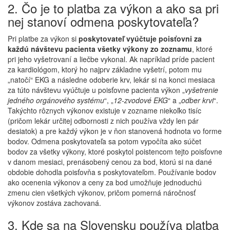
2. Čo je to platba za výkon a ako sa pri
nej stanoví odmena poskytovateľa?
Pri platbe za výkon si
poskytovateľ vyúčtuje poisťovni za
každú návštevu pacienta všetky výkony zo zoznamu
, ktoré
pri jeho vyšetrovaní a liečbe vykonal. Ak napríklad príde pacient
za kardiológom, ktorý ho najprv základne vyšetrí, potom mu
„natočí“ EKG a následne odoberie krv, lekár si na konci mesiaca
za túto návštevu vyúčtuje u poisťovne pacienta výkon „
vyšetrenie
jedného orgánového systému
“, „
12-zvodové EKG
“ a „
odber krvi
“.
Takýchto rôznych výkonov existuje v zozname niekoľko tisíc
(pričom lekár určitej odbornosti z nich používa vždy len pár
desiatok) a pre každý výkon je v ňon stanovená hodnota vo forme
bodov. Odmena poskytovateľa sa potom vypočíta ako súčet
bodov za všetky výkony, ktoré poskytol poistencom tejto poisťovne
v danom mesiaci, prenásobený cenou za bod, ktorú si na dané
obdobie dohodla poisťovňa s poskytovateľom. Používanie bodov
ako ocenenia výkonov a ceny za bod umožňuje jednoduchú
zmenu cien všetkých výkonov, pričom pomerná náročnosť
výkonov zostáva zachovaná.
3. Kde sa na Slovensku používa platba