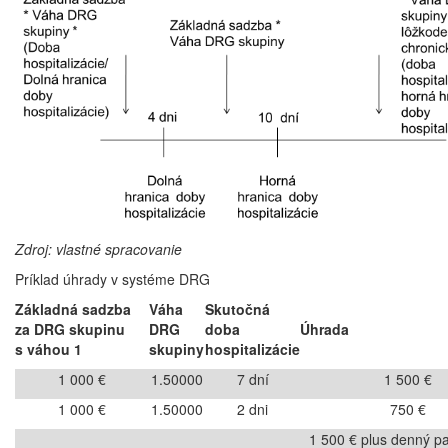
Zdroj: vlastné spracovanie
Príklad úhrady v systéme DRG
Základná sadzba
Váha
Skutočná
za DRG skupinu
DRG
doba
Úhrada
s váhou 1
skupiny
hospitalizácie
1 000 €
1.50000
7 dní
1 500 €
1 000 €
1.50000
2 dni
750 €
1 500 € plus denný pa