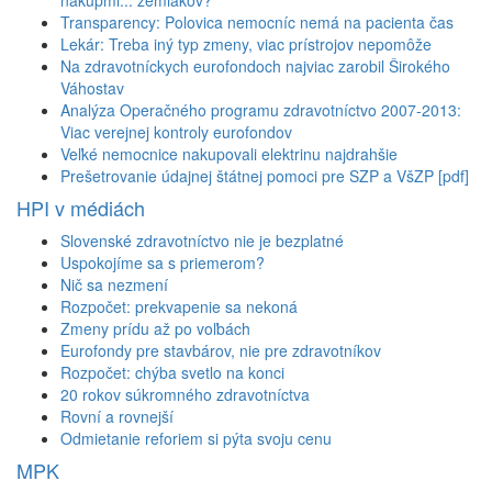
Transparency: Polovica nemocníc nemá na pacienta čas
Lekár: Treba iný typ zmeny, viac prístrojov nepomôže
Na zdravotníckych eurofondoch najviac zarobil Širokého
Váhostav
Analýza Operačného programu zdravotníctvo 2007-2013:
Viac verejnej kontroly eurofondov
Veľké nemocnice nakupovali elektrinu najdrahšie
Prešetrovanie údajnej štátnej pomoci pre SZP a VšZP [pdf]
HPI v médiách
Slovenské zdravotníctvo nie je bezplatné
Uspokojíme sa s priemerom?
Nič sa nezmení
Rozpočet: prekvapenie sa nekoná
Zmeny prídu až po voľbách
Eurofondy pre stavbárov, nie pre zdravotníkov
Rozpočet: chýba svetlo na konci
20 rokov súkromného zdravotníctva
Rovní a rovnejší
Odmietanie reforiem si pýta svoju cenu
MPK