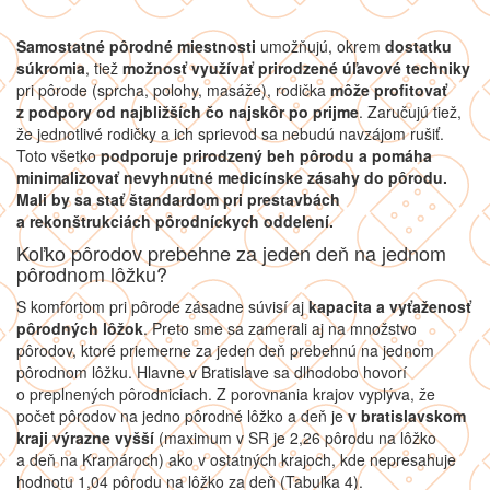
Samostatné pôrodné miestnosti
umožňujú, okrem
dostatku
súkromia
, tiež
možnosť využívať prirodzené úľavové techniky
pri pôrode (sprcha, polohy, masáže), rodička
môže profitovať
z podpory od najbližších čo najskôr po prijme
. Zaručujú tiež,
že jednotlivé rodičky a ich sprievod sa nebudú navzájom rušiť.
Toto všetko
podporuje prirodzený beh pôrodu a pomáha
minimalizovať nevyhnutné medicínske zásahy do pôrodu.
Mali by sa stať štandardom pri prestavbách
a rekonštrukciách pôrodníckych oddelení.
Koľko pôrodov prebehne za jeden deň na jednom
pôrodnom lôžku?
S komfortom pri pôrode zásadne súvisí aj
kapacita a vyťaženosť
pôrodných lôžok
. Preto sme sa zamerali aj na množstvo
pôrodov, ktoré priemerne za jeden deň prebehnú na jednom
pôrodnom lôžku. Hlavne v Bratislave sa dlhodobo hovorí
o preplnených pôrodniciach. Z porovnania krajov vyplýva, že
počet pôrodov na jedno pôrodné lôžko a deň je
v bratislavskom
kraji výrazne vyšší
(maximum v SR je 2,26 pôrodu na lôžko
a deň na Kramároch) ako v ostatných krajoch, kde nepresahuje
hodnotu 1,04 pôrodu na lôžko za deň (Tabuľka 4).