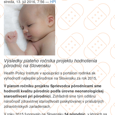
streda, 13. júl 2016, 7:56
—
HPI
Výsledky piateho ročníka projektu hodnotenia
pôrodníc na Slovensku
Health Policy Institute v spolupráci s portálom rodinka.sk
vyhodnotil najlepšie pôrodnice na Slovensku za rok 2015.
V piatom ročníku projektu Sprievodca pôrodnicami
sme
hodnotili kvalitu pôrodníc podľa úrovne neonatologickej
starostlivosti pri pôrodnici.
Zohľadnili sme tým odlišnú
náročnosť zdravotnej starostlivosti poskytovanej v príslušných
zdravotníckych zariadeniach.
V roku 2015 fungovalo na Slovensku
54 pôrodníc,
v ktorých sa