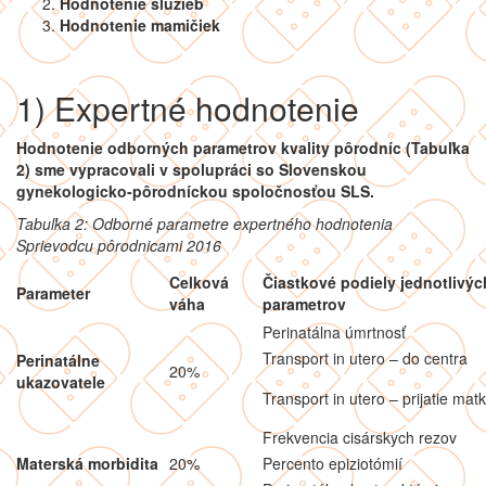
Hodnotenie služieb
Hodnotenie mamičiek
1) Expertné hodnotenie
Hodnotenie odborných parametrov kvality pôrodníc (Tabuľka
2) sme vypracovali v spolupráci so Slovenskou
gynekologicko-pôrodníckou spoločnosťou SLS.
Tabuľka 2: Odborné parametre expertného hodnotenia
Sprievodcu pôrodnicami 2016
Celková
Čiastkové podiely jednotlivýc
Parameter
váha
parametrov
Perinatálna úmrtnosť
Transport in utero – do centra
Perinatálne
20%
ukazovatele
Transport in utero – prijatie mat
Frekvencia cisárskych rezov
Materská morbidita
20%
Percento epiziotómií