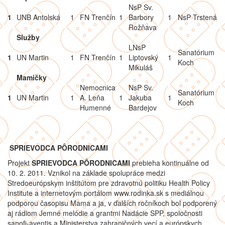
NsP Sv.
1
UNB Antolská
1
FN Trenčín
1
Barbory
1
NsP Trstená
Rožňava
Služby
LNsP
Sanatórium
1
UN Martin
1
FN Trenčín
1
Liptovský
1
Koch
Mikuláš
Mamičky
Nemocnica
NsP Sv.
Sanatórium
1
UN Martin
1
A. Leňa
1
Jakuba
1
Koch
Humenné
Bardejov
SPRIEVODCA PÔRODNICAMI
Projekt
SPRIEVODCA PÔRODNICAMI
prebieha kontinuálne od
10. 2. 2011. Vznikol na základe spolupráce medzi
Stredoeurópskym inštitútom pre zdravotnú politiku Health Policy
Institute a internetovým portálom www.rodinka.sk s mediálnou
podporou časopisu Mama a ja, v ďalších ročníkoch bol podporený
aj rádiom Jemné melódie a grantmi Nadácie SPP, spoločnosti
sanofi-aventis a Ministerstva zahraničných vecí a európskych