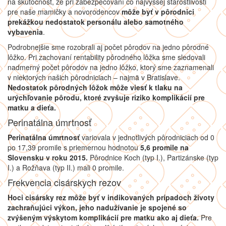
na skutočnosť, že pri zabezpečovaní čo najvyššej starostlivosti
pre naše mamičky a novorodencov
môže byť v pôrodnici
prekážkou nedostatok personálu alebo samotného
vybavenia
.
Podrobnejšie sme rozobrali aj počet pôrodov na jedno pôrodné
lôžko. Pri zachovaní rentability pôrodného lôžka sme sledovali
nadmerný počet pôrodov na jedno lôžko, ktorý sme zaznamenali
v niektorých našich pôrodniciach – najmä v Bratislave.
Nedostatok pôrodných lôžok môže viesť k tlaku na
urýchľovanie pôrodu, ktoré zvyšuje riziko komplikácií pre
matku a dieťa.
Perinatálna úmrtnosť
Perinatálna úmrtnosť
variovala v jednotlivých pôrodniciach od 0
po 17,39 promile s priemernou hodnotou
5,6 promile na
Slovensku v roku 2015.
Pôrodnice Koch (typ I.), Partizánske (typ
I.) a Rožňava (typ II.) mali 0 promile.
Frekvencia cisárskych rezov
Hoci cisársky rez môže byť v indikovaných prípadoch životy
zachraňujúci výkon, jeho nadužívanie je spojené so
zvýšeným výskytom komplikácií pre matku ako aj dieťa.
Pre