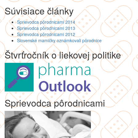
Súvisiace články
Sprievodca pôrodnicami 2014
Sprievodca pôrodnicami 2013
Sprievodca pôrodnicami 2012
Slovenské mamičky oznámkovali pôrodnice
Štvrťročník o liekovej politike
Sprievodca pôrodnicami