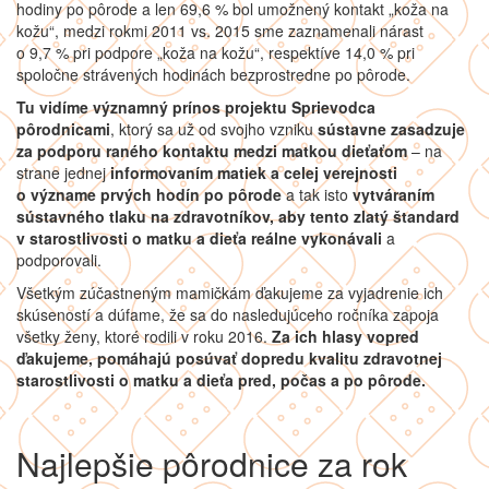
hodiny po pôrode a len 69,6 % bol umožnený kontakt „koža na
kožu“, medzi rokmi 2011 vs. 2015 sme zaznamenali nárast
o 9,7 % pri podpore „koža na kožu“, respektíve 14,0 % pri
spoločne strávených hodinách bezprostredne po pôrode.
Tu vidíme významný prínos projektu Sprievodca
pôrodnicami
, ktorý sa už od svojho vzniku
sústavne zasadzuje
za podporu raného kontaktu medzi matkou dieťaťom
– na
strane jednej
informovaním matiek a celej verejnosti
o význame prvých hodín po pôrode
a tak isto
vytváraním
sústavného tlaku na zdravotníkov, aby tento zlatý štandard
v starostlivosti o matku a dieťa reálne vykonávali
a
podporovali.
Všetkým zúčastneným mamičkám ďakujeme za vyjadrenie ich
skúseností a dúfame, že sa do nasledujúceho ročníka zapoja
všetky ženy, ktoré rodili v roku 2016.
Za ich hlasy vopred
ďakujeme, pomáhajú posúvať dopredu kvalitu zdravotnej
starostlivosti o matku a dieťa pred, počas a po pôrode.
Najlepšie pôrodnice za rok