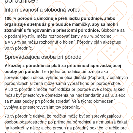
Informovanosť a slobodná voľba
100 % pôrodníc umožňuje prehliadku pôrodnice, alebo
organizuje stretnutia pre budúce mamičky, aby sa mohli
zoznámiť s fungovaním a priestormi pôrodnice.
Slobodne sa
o podaní klystíru môžu rozhodovať ženy v 98 % pôrodníc
a v 90 % sa môžu rozhodnúť o holení. Pôrodný plán akceptuje
98 % pôrodníc.
Sprevádzajúca osoba pri pôrode
V každej z pôrodníc sa platí za prítomnosť sprevádzajúcej
osoby pri pôrode.
Len jedna pôrodnica umožňuje ako
sprevádzajúcu osobu výhradne otca dieťaťa (Poprad), v ostatných
pôrodniciach si žena môže sama vybrať koho pri pôrode chce.
V 50 % pôrodníc môže mať rodička pri pôrode dve osoby, aj keď
môžu byť priestorové obmedzenia na nadštandardnú sálu, alebo
sa musia osoby pri pôrode striedať. Veľa týchto obmedzení
vyplýva z priestorových limitov pôrodníc.
73 % pôrodníc udáva, že rodička môže byť so sprevádzajúcou
osobou bezprostredne po prijme na pôrodnicu a nemusí sa čakať
na konkrétny nález alebo presun na pôrodný box, čo je určite pre