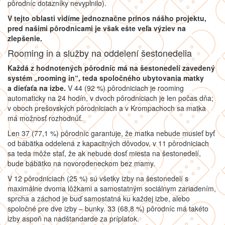
pôrodníc dotazníky nevyplnilo).
V tejto oblasti vidíme jednoznačne prínos nášho projektu,
pred našimi pôrodnicami je však ešte veľa výziev na
zlepšenie.
Rooming in a služby na oddelení šestonedelia
Každá z hodnotených pôrodníc má na šestonedelí zavedený
systém „rooming in“, teda spoločného ubytovania matky
a dieťaťa na izbe.
V 44 (92 %) pôrodniciach je rooming
automaticky na 24 hodín, v dvoch pôrodniciach je len počas dňa;
v oboch prešovských pôrodniciach a v Krompachoch sa matka
má možnosť rozhodnúť.
Len 37 (77,1 %) pôrodníc garantuje, že matka nebude musieť byť
od bábätka oddelená z kapacitných dôvodov, v 11 pôrodniciach
sa teda môže stať, že ak nebude dosť miesta na šestonedelí,
bude bábätko na novorodeneckom bez mamy.
V 12 pôrodniciach (25 %) sú všetky izby na šestonedelí s
maximálne dvoma lôžkami a samostatným sociálnym zariadením,
sprcha a záchod je buď samostatná ku každej izbe, alebo
spoločné pre dve izby – bunky. 33 (68,8 %) pôrodníc má takéto
izby aspoň na nadštandarde za príplatok.