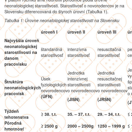
neonatologickej starostlivosti. Starostlivosť o novorodencov je na
Slovensku diferencovaná do štyroch úrovní (Tabuľka 1).
Tabuľka 1: Úrovne neonatologickej starostlivosti na Slovensku
úroveň I
úroveň II
úroveň III
úr
Najvyššia úroveň
neonatologickej
štandardná
intenzívna
resuscitačná
pe
starostlivosti na
starostlivosť
starostlivosť
starostlivosť
ce
danom
pracovisku
Je
Jednotka
Jednotka
vy
Úsek
intenzívnej
resuscitačnej
Štruktúra
šp
fyziologických
starostlivosti
starostlivosti
neonatologických
st
novorodencov
o novorodencov
o novorodencov
pracovísk
o 
(ÚFN)
(JISN)
(JRSN)
(
Týždeň
≥ 38. t.t.
35. – 37. t.t.
29. – 34. t.t.
≤ 
tehotenstva
Pôrodná
≥ 2500 g
2000 – 2500g
1250 – 1999 g
≤ 
hmotnosť