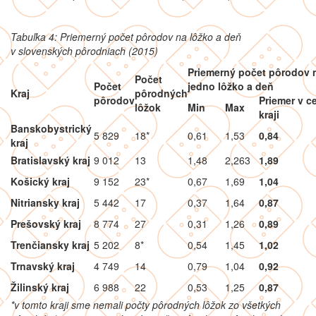
Tabuľka 4: Priemerný počet pôrodov na lôžko a deň
v slovenských pôrodniach (2015)
Priemerný počet pôrodov 
Počet
Počet
jedno lôžko a deň
Kraj
pôrodných
pôrodov
Priemer v c
lôžok
Min
Max
kraji
Banskobystrický
5 829
18*
0,61
1,53
0,84
kraj
Bratislavský kraj
9 012
13
1,48
2,263
1,89
Košický kraj
9 152
23*
0,67
1,69
1,04
Nitriansky kraj
5 442
17
0,37
1,64
0,87
Prešovský kraj
8 774
27
0,31
1,26
0,89
Trenčiansky kraj
5 202
8*
0,54
1,45
1,02
Trnavský kraj
4 749
14
0,79
1,04
0,92
Žilinský kraj
6 988
22
0,53
1,25
0,87
*v tomto kraji sme nemali počty pôrodných lôžok zo všetkých