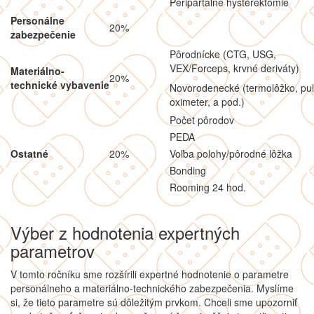
Peripartálne hysterektómie
Personálne
20%
zabezpečenie
Pôrodnícke (CTG, USG,
VEX/Forceps, krvné deriváty)
Materiálno-
20%
technické vybavenie
Novorodenecké (termolôžko, pu
oximeter, a pod.)
Počet pôrodov
PEDA
Ostatné
20%
Voľba polohy/pôrodné lôžka
Bonding
Rooming 24 hod.
Výber z hodnotenia expertných
parametrov
V tomto ročníku sme rozšírili expertné hodnotenie o parametre
personálneho a materiálno-technického zabezpečenia. Myslíme
si, že tieto parametre sú dôležitým prvkom. Chceli sme upozorniť