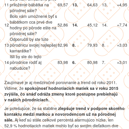
11
priloženie bábätka na
69,57
13.
64,63
13.
+4,95
pôrodnej sále?
Bolo vám umožnené byť s
bábätkom cca prvé dve
12
52,86
14.
45,12
14.
+7,74
hodiny po pôrode ešte na
pôrodnej sále?
Odporučili by ste túto
13
pôrodnicu svojej najlepšej
82,96
8.
79,93
8.
+3,03
kamarátke?
Išli by ste do tejto
14
pôrodnice rodiť aj
83,98
6.
80,98
7.
+3,01
nabudúce?
Zaujímavé je aj medziročné porovnanie a trend od roku 2011.
Vidíme, že
spokojnosť hodnotiacich matiek sa v roku 2015
zvýšila, čo snáď odráža zmeny ktoré postupne prebiehajú
v našich pôrodniciach.
Je potešujúce, že sa stabilne
zlepšuje trend v podpore skorého
kontaktu medzi matkou a novorodencom už na pôrodnej
sále.
Aj keď sú stále celkové percentá alarmujúco nízke, len
52,9 % hodnotiacich matiek mohlo byť so svojim dieťatkom dve