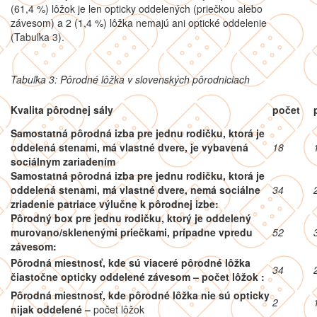
(61,4 %) lôžok je len opticky oddelených (priečkou alebo
závesom) a 2 (1,4 %) lôžka nemajú ani optické oddelenie
(Tabuľka 3).
Tabuľka 3: Pôrodné lôžka v slovenských pôrodniciach
Kvalita pôrodnej sály
počet
Samostatná pôrodná izba pre jednu rodičku, ktorá je
oddelená stenami, má vlastné dvere, je vybavená
18
sociálnym zariadením
Samostatná pôrodná izba pre jednu rodičku, ktorá je
oddelená stenami, má vlastné dvere, nemá sociálne
34
zriadenie patriace výlučne k pôrodnej izbe:
Pôrodný box pre jednu rodičku, ktorý je oddelený
murovano/sklenenými priečkami, prípadne vpredu
52
závesom:
Pôrodná miestnosť, kde sú viaceré pôrodné lôžka
34
čiastočne opticky oddelené závesom – počet lôžok :
Pôrodná miestnosť, kde pôrodné lôžka nie sú opticky
2
nijak oddelené –
počet lôžok