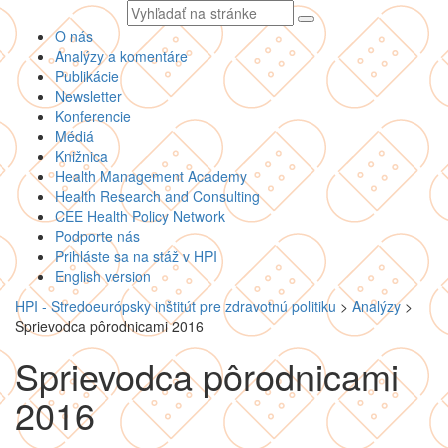
Vyhľadávaný
text
O nás
Analýzy a komentáre
Publikácie
Newsletter
Konferencie
Médiá
Knižnica
Health Management Academy
Health Research and Consulting
CEE Health Policy Network
Podporte nás
Prihláste sa na stáž v HPI
English version
HPI - Stredoeurópsky inštitút pre zdravotnú politiku
>
Analýzy
>
Sprievodca pôrodnicami 2016
Sprievodca pôrodnicami
2016