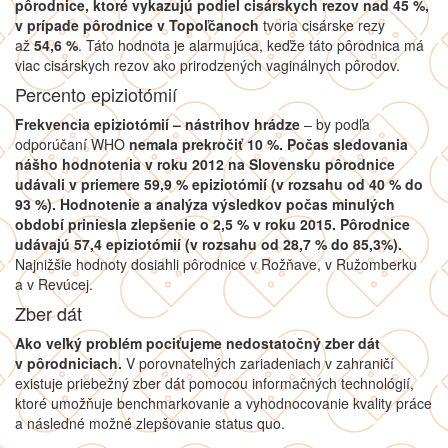
pôrodnice, ktoré vykazujú podiel cisárskych rezov nad 45 %,
v prípade pôrodnice v Topoľčanoch
tvoria cisárske rezy
až
54,6 %
. Táto hodnota je alarmujúca, keďže táto pôrodnica má
viac cisárskych rezov ako prirodzených vaginálnych pôrodov.
Percento epiziotómií
Frekvencia epiziotómií – nástrihov hrádze
– by podľa
odporúčaní WHO
nemala prekročiť 10 %. Počas sledovania
nášho hodnotenia v roku 2012 na Slovensku pôrodnice
udávali v priemere 59,9 % epiziotómií (v rozsahu od 40 % do
93 %). Hodnotenie a analýza výsledkov počas minulých
období priniesla zlepšenie o 2,5 % v roku 2015. Pôrodnice
udávajú 57,4 epiziotómií (v rozsahu od 28,7 % do 85,3%).
Najnižšie hodnoty dosiahli pôrodnice v Rožňave, v Ružomberku
a v Revúcej.
Zber dát
Ako veľký problém pociťujeme nedostatočný zber dát
v pôrodniciach.
V porovnateľných zariadeniach v zahraničí
existuje priebežný zber dát pomocou informačných technológií,
ktoré umožňuje benchmarkovanie a vyhodnocovanie kvality práce
a následné možné zlepšovanie status quo.