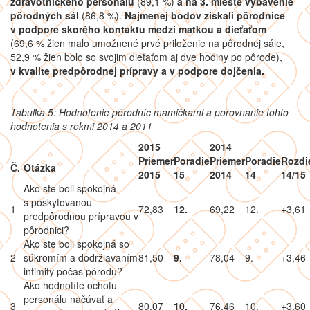
zdravotníckeho personálu
(89,1 %)
a na 3. mieste vybavenie
pôrodných sál
(86,8 %).
Najmenej bodov získali pôrodnice
v podpore skorého kontaktu medzi matkou a dieťaťom
(69,6 % žien malo umožnené prvé priloženie na pôrodnej sále,
52,9 % žien bolo so svojim dieťaťom aj dve hodiny po pôrode),
v kvalite predpôrodnej prípravy a v podpore dojčenia.
Tabuľka 5: Hodnotenie pôrodníc mamičkami a porovnanie tohto
hodnotenia s rokmi 2014 a 2011
2015
2014
Priemer
Poradie
Priemer
Poradie
Rozdi
Č.
Otázka
2015
15
2014
14
14/15
Ako ste boli spokojná
s poskytovanou
1
72,83
12.
69,22
12.
+3,61
predpôrodnou prípravou v
pôrodnici?
Ako ste boli spokojná so
2
súkromím a dodržiavaním
81,50
9.
78,04
9.
+3,46
intimity počas pôrodu?
Ako hodnotíte ochotu
personálu načúvať a
3
80,07
10.
76,46
10.
+3,60