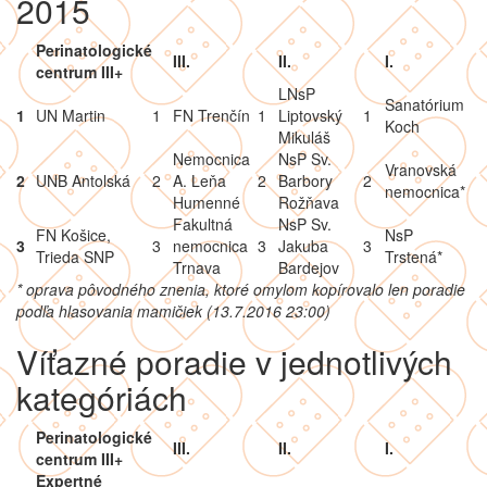
2015
Perinatologické
III.
II.
I.
centrum III+
LNsP
Sanatórium
1
UN Martin
1
FN Trenčín
1
Liptovský
1
Koch
Mikuláš
Nemocnica
NsP Sv.
Vranovská
2
UNB Antolská
2
A. Leňa
2
Barbory
2
nemocnica*
Humenné
Rožňava
Fakultná
NsP Sv.
FN Košice,
NsP
3
3
nemocnica
3
Jakuba
3
Trieda SNP
Trstená*
Trnava
Bardejov
* oprava pôvodného znenia, ktoré omylom kopírovalo len poradie
podľa hlasovania mamičiek (13.7.2016 23:00)
Víťazné poradie v jednotlivých
kategóriách
Perinatologické
III.
II.
I.
centrum III+
Expertné