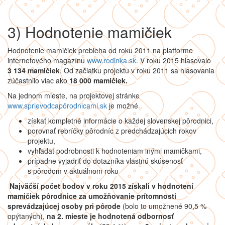
3) Hodnotenie mamičiek
Hodnotenie mamičiek prebieha od roku 2011 na platforme
internetového magazínu
www.rodinka.sk
. V roku 2015 hlasovalo
3 134 mamičiek
. Od začiatku projektu v roku 2011 sa hlasovania
zúčastnilo viac ako
18 000 mamičiek.
Na jednom mieste, na projektovej stránke
www.sprievodcapôrodnicami.sk
je možné
získať kompletné informácie o každej slovenskej pôrodnici,
porovnať rebríčky pôrodníc z predchádzajúcich rokov
projektu,
vyhľadať podrobnosti k hodnoteniam inými mamičkami,
prípadne vyjadriť do dotazníka vlastnú skúsenosť
s pôrodom v aktuálnom roku
Najväčší počet bodov v roku 2015
získali v hodnotení
mamičiek pôrodnice za umožňovanie prítomnosti
sprevádzajúcej osoby pri pôrode
(bolo to umožnené 90,5 %
opýtaných),
na 2. mieste je hodnotená odbornosť