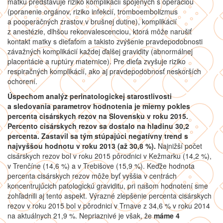
matku predstavuje riziko komplikácií spojených s operáciou
(poranenie orgánov, riziko infekcií, tromboembolizmus
a pooperačných zrastov v brušnej dutine), komplikácií
z anestézie, dlhšou rekonvalescenciou, ktorá môže narušiť
kontakt matky s dieťaťom a takisto zvýšenie pravdepodobnosti
závažných komplikácií každej ďalšej gravidity (abnormálnej
placentácie a ruptúry maternice). Pre dieťa zvyšuje riziko
respiračných komplikácií, ako aj pravdepodobnosť neskorších
ochorení.
Úspechom analýz perinatologickej starostlivosti
a sledovania parametrov hodnotenia je mierny pokles
percenta cisárskych rezov na Slovensku v roku 2015.
Percento cisárskych rezov sa dostalo na hladinu 30,2
percenta. Zastavil sa tým stúpajúci negatívny trend s
najvyššou hodnotu v roku 2013 (až 30,8 %).
Najnižší počet
cisárskych rezov bol v roku 2015 pôrodnici v Kežmarku (14,2 %),
v Trenčíne (14,6 %) a v Trebišove (15,9 %). Keďže hodnota
percenta cisárskych rezov môže byť vyššia v centrách
koncentrujúcich patologickú graviditu, pri našom hodnotení sme
zohľadnili aj tento aspekt. Výrazné zlepšenie percenta cisárskych
rezov v roku 2015 bol v pôrodnici v Trnave z 34,6 % v roku 2014
na aktuálnych 21,9 %. Nepriaznivé je však, že
máme 4