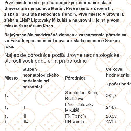
Prvé miesto medzi perinatologickými centrami získala
Univerzitná nemocnica Martin. Prvé miesto v úrovni III.
získala Fakultná nemocnica Trenčín. Prvé miesto v úrovni II.
získala LNsP Liptovský Mikuláš a na úrovni I. je na prvom
mieste Sanatórium Koch.
Najvýraznejšie medziročné zlepšenie zaznamenala pôrodnica
vo Fakultnej nemocnici Trnava a získala ocenenie Skokan
roka.
Najlepšie pôrodnice podľa úrovne neonatologickej
starostlivosti oddelenia pri pôrodnici
Stupeň
Celkové
neonatologického
hodnotenie
Miesto
Pôrodnica
oddelenia pri
(počet bod
pôrodnici
Sanatórium Koch,
1.
I
261,3
Bratislava
LNsP Liptovský
1.
II
244,7
Mikuláš
1.
III
FN Trenčín
263,9
1.
III+
UN Martin
260,1