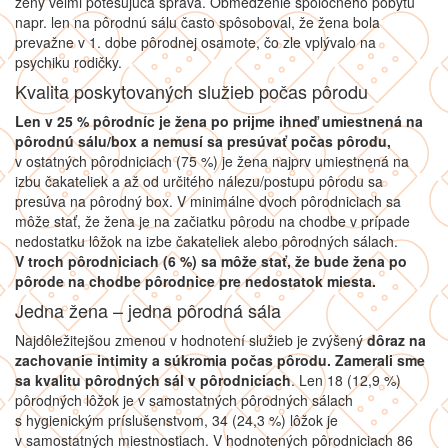
ženy veľmi potešujúca správa. Obmedzenie spoločného pobytu
napr. len na pôrodnú sálu často spôsoboval, že žena bola
prevažne v 1. dobe pôrodnej osamote, čo zle vplývalo na
psychiku rodičky.
Kvalita poskytovaných služieb počas pôrodu
Len v 25 % pôrodníc je žena po prijme ihneď umiestnená na
pôrodnú sálu/box a nemusí sa presúvať počas pôrodu,
v ostatných pôrodniciach (75 %) je žena najprv umiestnená na
izbu čakateliek a až od určitého nálezu/postupu pôrodu sa
presúva na pôrodný box. V minimálne dvoch pôrodniciach sa
môže stať, že žena je na začiatku pôrodu na chodbe v prípade
nedostatku lôžok na izbe čakateliek alebo pôrodných sálach.
V troch pôrodniciach (6 %) sa môže stať, že bude žena po
pôrode na chodbe pôrodnice pre nedostatok miesta.
Jedna žena – jedna pôrodná sála
Najdôležitejšou zmenou v hodnotení služieb je zvýšený
dôraz na
zachovanie intimity a súkromia počas pôrodu.
Zamerali sme
sa kvalitu pôrodných sál v pôrodniciach
. Len 18 (12,9 %)
pôrodných lôžok je v samostatných pôrodných sálach
s hygienickým príslušenstvom, 34 (24,3 %) lôžok je
v samostatných miestnostiach. V hodnotených pôrodniciach 86