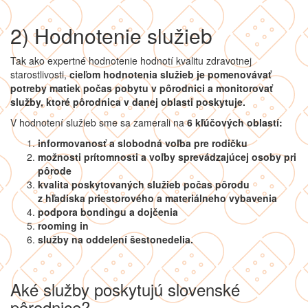
2) Hodnotenie služieb
Tak ako expertné hodnotenie hodnotí kvalitu zdravotnej
starostlivosti,
cieľom hodnotenia služieb je pomenovávať
potreby matiek počas pobytu v pôrodnici a monitorovať
služby, ktoré pôrodnica v danej oblasti poskytuje.
V hodnotení služieb sme sa zamerali na
6 kľúčových oblastí:
informovanosť a slobodná voľba pre rodičku
možnosti prítomnosti a voľby sprevádzajúcej osoby pri
pôrode
kvalita poskytovaných služieb počas pôrodu
z hľadiska priestorového a materiálneho vybavenia
podpora bondingu a dojčenia
rooming in
služby na oddelení šestonedelia.
Aké služby poskytujú slovenské
pôrodnice?