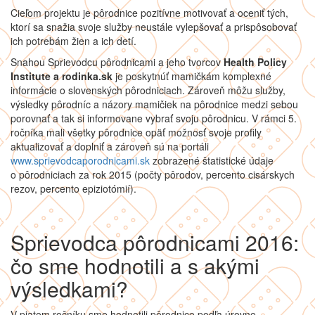
Cieľom projektu je pôrodnice pozitívne motivovať a oceniť tých,
ktorí sa snažia svoje služby neustále vylepšovať a prispôsobovať
ich potrebám žien a ich detí.
Snahou Sprievodcu pôrodnicami a jeho tvorcov
Health Policy
Institute a rodinka.sk
je poskytnúť mamičkám komplexné
informácie o slovenských pôrodniciach. Zároveň môžu služby,
výsledky pôrodníc a názory mamičiek na pôrodnice medzi sebou
porovnať a tak si informovane vybrať svoju pôrodnicu. V rámci 5.
ročníka mali všetky pôrodnice opäť možnosť svoje profily
aktualizovať a doplniť a zároveň sú na portáli
www.sprievodcaporodnicami.sk
zobrazené štatistické údaje
o pôrodniciach za rok 2015 (počty pôrodov, percento cisárskych
rezov, percento epiziotómií).
Sprievodca pôrodnicami 2016:
čo sme hodnotili a s akými
výsledkami?
V piatom ročníku sme hodnotili pôrodnice podľa úrovne