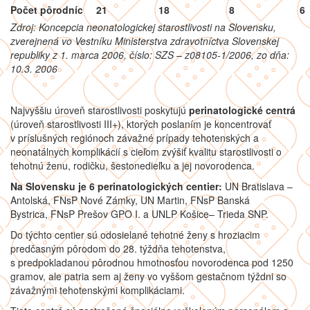
Počet pôrodníc
21
18
8
6
Zdroj: Koncepcia neonatologickej starostlivosti na Slovensku,
zverejnená vo Vestníku Ministerstva zdravotníctva Slovenskej
republiky z 1. marca 2006, číslo: SZS – z08105-1/2006, zo dňa:
10.3. 2006
Najvyššiu úroveň starostlivosti poskytujú
perinatologické centrá
(úroveň starostlivosti III+), ktorých poslaním je koncentrovať
v príslušných regiónoch závažné prípady tehotenských a
neonatálnych komplikácií s cieľom zvýšiť kvalitu starostlivosti o
tehotnú ženu, rodičku, šestonedieľku a jej novorodenca.
Na Slovensku je 6 perinatologických centier:
UN Bratislava –
Antolská, FNsP Nové Zámky, UN Martin, FNsP Banská
Bystrica, FNsP Prešov GPO I. a UNLP Košice– Trieda SNP.
Do týchto centier sú odosielané tehotné ženy s hroziacim
predčasným pôrodom do 28. týždňa tehotenstva,
s predpokladanou pôrodnou hmotnosťou novorodenca pod 1250
gramov, ale patria sem aj ženy vo vyššom gestačnom týždni so
závažnými tehotenskými komplikáciami.