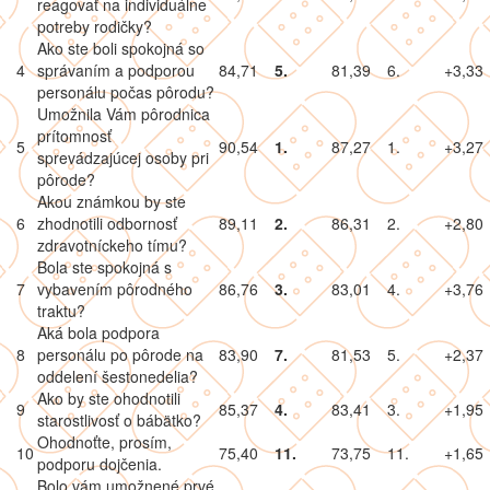
reagovať na individuálne
potreby rodičky?
Ako ste boli spokojná so
4
správaním a podporou
84,71
5.
81,39
6.
+3,33
personálu počas pôrodu?
Umožnila Vám pôrodnica
prítomnosť
5
90,54
1.
87,27
1.
+3,27
sprevádzajúcej osoby pri
pôrode?
Akou známkou by ste
6
zhodnotili odbornosť
89,11
2.
86,31
2.
+2,80
zdravotníckeho tímu?
Bola ste spokojná s
7
vybavením pôrodného
86,76
3.
83,01
4.
+3,76
traktu?
Aká bola podpora
8
personálu po pôrode na
83,90
7.
81,53
5.
+2,37
oddelení šestonedelia?
Ako by ste ohodnotili
9
85,37
4.
83,41
3.
+1,95
starostlivosť o bábätko?
Ohodnoťte, prosím,
10
75,40
11.
73,75
11.
+1,65
podporu dojčenia.
Bolo vám umožnené prvé