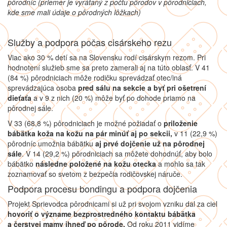
pôrodníc (priemer je vyrátaný z počtu pôrodov v pôrodniciach,
kde sme mali údaje o pôrodných lôžkach)
Služby a podpora počas cisárskeho rezu
Viac ako 30 % detí sa na Slovensku rodí cisárskym rezom. Pri
hodnotení služieb sme sa preto zamerali aj na túto oblasť. V 41
(84 %) pôrodniciach môže rodičku sprevádzať otec/iná
sprevádzajúca osoba
pred sálu na sekcie a byť pri ošetrení
dieťaťa
a v 9 z nich (20 %) môže byť po dohode priamo na
pôrodnej sále.
V 33 (68,8 %) pôrodniciach je možné požiadať o
priloženie
bábätka koža na kožu na pár minúť aj po sekcii,
v 11 (22,9 %)
pôrodníc umožnia bábätku
aj prvé dojčenie už na pôrodnej
sále
. V 14 (29,2 %) pôrodniciach sa môžete dohodnúť, aby bolo
bábätko
následne položené na kožu otecka
a mohlo sa tak
zoznamovať so svetom z bezpečia rodičovskej náruče.
Podpora procesu bondingu a podpora dojčenia
Projekt Sprievodca pôrodnicami si už pri svojom vzniku dal za ciel
hovoriť o význame bezprostredného kontaktu bábätka
a čerstvej mamy ihneď po pôrode.
Od roku 2011 vidíme