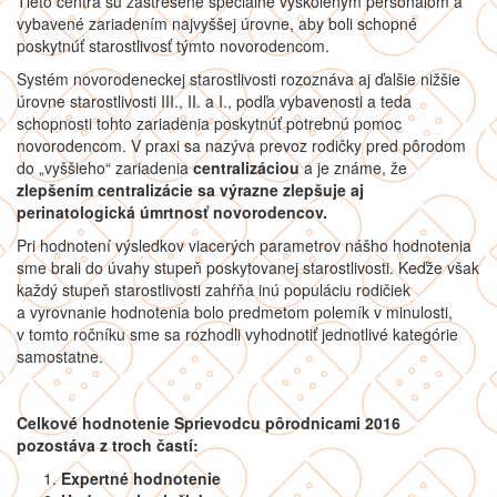
Tieto centrá sú zastrešené špeciálne vyškoleným personálom a
vybavené zariadením najvyššej úrovne, aby boli schopné
poskytnúť starostlivosť týmto novorodencom.
Systém novorodeneckej starostlivosti rozoznáva aj ďalšie nižšie
úrovne starostlivosti III., II. a I., podľa vybavenosti a teda
schopnosti tohto zariadenia poskytnúť potrebnú pomoc
novorodencom. V praxi sa nazýva prevoz rodičky pred pôrodom
do „vyššieho“ zariadenia
centralizáciou
a je známe, že
zlepšením centralizácie sa výrazne zlepšuje aj
perinatologická úmrtnosť novorodencov.
Pri hodnotení výsledkov viacerých parametrov nášho hodnotenia
sme brali do úvahy stupeň poskytovanej starostlivosti. Keďže však
každý stupeň starostlivosti zahŕňa inú populáciu rodičiek
a vyrovnanie hodnotenia bolo predmetom polemík v minulosti,
v tomto ročníku sme sa rozhodli vyhodnotiť jednotlivé kategórie
samostatne.
Celkové hodnotenie Sprievodcu pôrodnicami 2016
pozostáva z troch častí:
Expertné hodnotenie