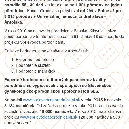
narodilo 55 139 detí.
Je to priemerne
1 021 pôrodov na jednu
pôrodnicu.
Počet pôrodov sa pohyboval
od
299 v Snine až po
3 015 pôrodov v Univerzitnej nemocnici Bratislava –
Antolská
.
V roku 2016 bola zavretá pôrodnica v Banskej Štiavnici, takže
počet pôrodníc v tomto roku klesol na
53
. Z nich
48
sa zapojilo do
projektu Sprievodca pôrodnicami.
Celkové hodnotenie pozostávalo z troch častí:
Expertné hodnotenie
Hodnotenie služieb
Hodnotenie mamičiek
Expertné hodnotenie
odborných parametrov kvality
pôrodníc sme vypracovali v spolupráci so Slovenskou
gynekologicko-pôrodníckou spoločnosťou SLS.
Na portáli
www.sprievodcaporodnicami.sk
v roku 2015 hlasovalo
3 134 mamičiek
. Od začiatku projektu v roku 2011 sa hlasovania
zúčastnilo viac ako
18 000 mamičiek.
V roku 2015 mala stránka
projektu
www.sprievodcaporodnicami.sk
120 000 návštev a 300
000 zobrazení.