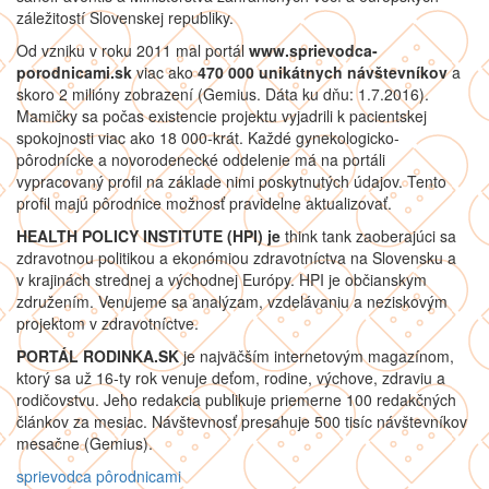
záležitostí Slovenskej republiky.
Od vzniku v roku 2011 mal portál
www.sprievodca-
porodnicami.sk
viac ako
470 000 unikátnych návštevníkov
a
skoro 2 milióny zobrazení (Gemius. Dáta ku dňu: 1.7.2016).
Mamičky sa počas existencie projektu vyjadrili k pacientskej
spokojnosti viac ako 18 000-krát. Každé gynekologicko-
pôrodnícke a novorodenecké oddelenie má na portáli
vypracovaný profil na základe nimi poskytnutých údajov. Tento
profil majú pôrodnice možnosť pravidelne aktualizovať.
HEALTH POLICY INSTITUTE (HPI) je
think tank zaoberajúci sa
zdravotnou politikou a ekonómiou zdravotníctva na Slovensku a
v krajinách strednej a východnej Európy. HPI je občianskym
združením. Venujeme sa analýzam, vzdelávaniu a neziskovým
projektom v zdravotníctve.
PORTÁL RODINKA.SK
je najväčším internetovým magazínom,
ktorý sa už 16-ty rok venuje deťom, rodine, výchove, zdraviu a
rodičovstvu. Jeho redakcia publikuje priemerne 100 redakčných
článkov za mesiac. Návštevnosť presahuje 500 tisíc návštevníkov
mesačne (Gemius).
sprievodca pôrodnicami