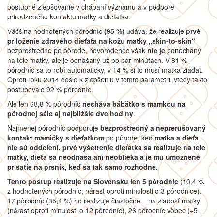
postupné zlepšovanie v chápaní významu a v podpore
prirodzeného kontaktu matky a dieťatka.
Väčšina hodnotených pôrodníc
(95 %)
udáva, že realizuje
prvé
priloženie zdravého dieťaťa na kožu matky „skin-to-skin“
bezprostredne po pôrode, novorodenec však
nie je
ponechaný
na tele matky, ale je odnášaný už po pár minútach. V 81 %
pôrodníc sa to robí automaticky, v 14 % si to musí matka žiadať.
Oproti roku 2014 došlo k zlepšeniu v tomto parametri, vtedy takto
postupovalo 92 % pôrodníc.
Ale len 68,8 % pôrodníc
necháva bábätko s mamkou na
pôrodnej sále aj najbližšie dve hodiny
.
Najmenej pôrodníc podporuje
bezprostredný a neprerušovaný
kontakt mamičky s dieťatkom
po pôrode, keď
matka a dieťa
nie sú oddelení, prvé vyšetrenie dieťatka sa realizuje na tele
matky, dieťa sa neodnáša ani neoblieka a je mu umožnené
prisatie na prsník, keď sa tak samo rozhodne.
Tento postup realizuje na Slovensku
len 5 pôrodníc
(10,4 %
z hodnotených pôrodníc; nárast oproti minulosti o 3 pôrodnice).
17 pôrodníc (35,4 %) ho realizuje čiastočne – na žiadosť matky
(nárast oproti minulosti o 12 pôrodníc), 26 pôrodníc vôbec (+5