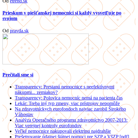
Od
etrend.sk
Prieskum v piešťanskej nemocnici si každý vysvetľuje po
svojom
Od
pravda.sk
Prečítali sme si
Transparency: Prestanú nemocnice s neefektívnymi
nákupmi... zemiakov?
Transparency: Polovica nemocníc nemá na pacienta čas
Lekár: Treba iný typ zmeny, viac prístrojov nepomôže
Na zdravotníckych eurofondoch najviac zarobil Širokého
Váhostav
Analýza Operačného programu zdravotníctvo 2007-2013:
Viac verejnej kontroly eurofondov
Veľké nemocnice nakupovali elektrinu najdrahšie
Prešetrovanie údajnej štátnej pomoci pre SZP a VšZP [pdf]