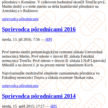
pôrodnicu v Komárne. V celkovom hodnotení skončil Trenčín prvý,
Martin druhý a o tretie miesto sa delia bratislavské pôrodnice na
Antolskej a v Ružinove.
sprievodca pôrodnicami
Sprievodca pôrodnicami 2016
streda, 13. júl 2016, 7:56
—
HPI
Prvé miesto medzi perinatologickými centrami získala Univerzitná
nemocnica Martin. Prvé miesto v úrovni III. získala Fakultná
nemocnica Trenčín. Prvé miesto v úrovni II. získala LNsP Liptovský
Mikuláš a na úrovni I. je na prvom mieste Sanatórium Koch.
Najvýraznejšie medziročné zlepšenie zaznamenala pôrodnica vo
Fakultnej nemocnici Trnava a získala ocenenie Skokan roka.
sprievodca pôrodnicami
Sprievodca pôrodnicami 2014
streda, 15. apríl 2015, 17:17
—
HPI