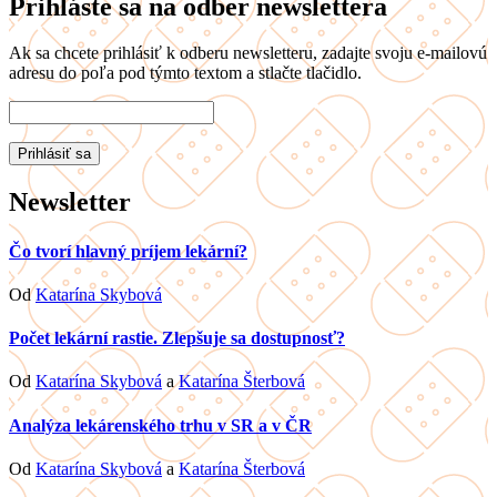
Prihláste sa na odber newslettera
Ak sa chcete prihlásiť k odberu newsletteru, zadajte svoju e-mailovú
adresu do poľa pod týmto textom a stlačte tlačidlo.
Newsletter
Čo tvorí hlavný príjem lekární?
Od
Katarína Skybová
Počet lekární rastie. Zlepšuje sa dostupnosť?
Od
Katarína Skybová
a
Katarína Šterbová
Analýza lekárenského trhu v SR a v ČR
Od
Katarína Skybová
a
Katarína Šterbová