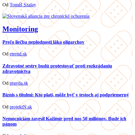
Od
Tomáš Szalay
Monitoring
Prečo liečba neplodnosti láka oligarchov
Od
etrend.sk
Zdravotné sestry budú protestovať proti rozkrádaniu
zdravotníctva
Od
pravda.sk
Biznis s titulmi: Kto platí, môže byť v testoch aj podpriemerný
Od
projektN.sk
Nemocniciam zavesil Kažimír pred nos 50 miliónov. Bude ich
pánom