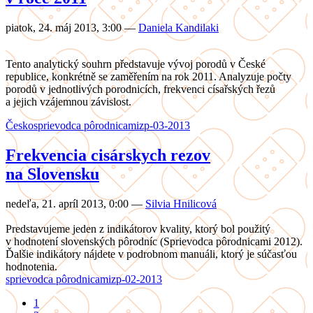
piatok, 24. máj 2013, 3:00
—
Daniela Kandilaki
Tento analytický souhrn představuje vývoj porodů v České
republice, konkrétně se zaměřením na rok 2011. Analyzuje počty
porodů v jednotlivých porodnicích, frekvenci císařských řezů
a jejich vzájemnou závislost.
Česko
sprievodca pôrodnicami
zp-03-2013
Frekvencia cisárskych rezov
na Slovensku
nedeľa, 21. apríl 2013, 0:00
—
Silvia Hnilicová
Predstavujeme jeden z indikátorov kvality, ktorý bol použitý
v hodnotení slovenských pôrodníc (Sprievodca pôrodnicami 2012).
Ďalšie indikátory nájdete v podrobnom manuáli, ktorý je súčasťou
hodnotenia.
sprievodca pôrodnicami
zp-02-2013
1