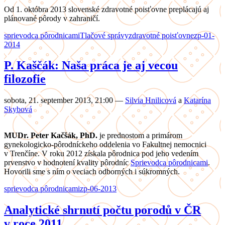
Od 1. októbra 2013 slovenské zdravotné poisťovne preplácajú aj
plánované pôrody v zahraničí.
sprievodca pôrodnicami
Tlačové správy
zdravotné poisťovne
zp-01-
2014
P. Kaščák: Naša práca je aj vecou
filozofie
sobota, 21. september 2013, 21:00
—
Silvia Hnilicová
a
Katarína
Skybová
MUDr. Peter Kačšák, PhD.
je prednostom a primárom
gynekologicko-pôrodníckeho oddelenia vo Fakultnej nemocnici
v Trenčíne. V roku 2012 získala pôrodnica pod jeho vedením
prvenstvo v hodnotení kvality pôrodníc
Sprievodca pôrodnicami
.
Hovorili sme s ním o veciach odborných i súkromných.
sprievodca pôrodnicami
zp-06-2013
Analytické shrnutí počtu porodů v ČR
v roce 2011