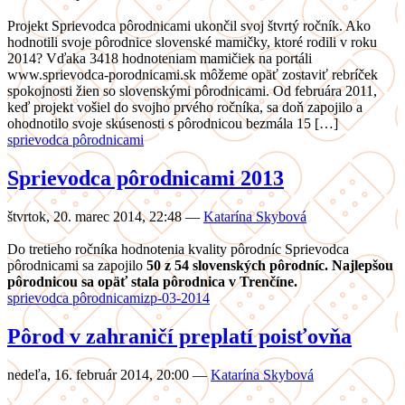
Projekt Sprievodca pôrodnicami ukončil svoj štvrtý ročník. Ako
hodnotili svoje pôrodnice slovenské mamičky, ktoré rodili v roku
2014? Vďaka 3418 hodnoteniam mamičiek na portáli
www.sprievodca-porodnicami.sk môžeme opäť zostaviť rebríček
spokojnosti žien so slovenskými pôrodnicami. Od februára 2011,
keď projekt vošiel do svojho prvého ročníka, sa doň zapojilo a
ohodnotilo svoje skúsenosti s pôrodnicou bezmála 15 […]
sprievodca pôrodnicami
Sprievodca pôrodnicami 2013
štvrtok, 20. marec 2014, 22:48
—
Katarína Skybová
Do tretieho ročníka hodnotenia kvality pôrodníc Sprievodca
pôrodnicami sa zapojilo
50 z 54 slovenských pôrodníc.
Najlepšou
pôrodnicou sa opäť stala pôrodnica v Trenčíne.
sprievodca pôrodnicami
zp-03-2014
Pôrod v zahraničí preplatí poisťovňa
nedeľa, 16. február 2014, 20:00
—
Katarína Skybová