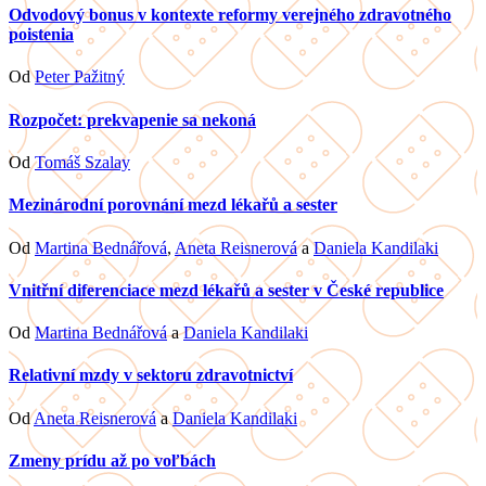
Odvodový bonus v kontexte reformy verejného zdravotného
poistenia
Od
Peter Pažitný
Rozpočet: prekvapenie sa nekoná
Od
Tomáš Szalay
Mezinárodní porovnání mezd lékařů a sester
Od
Martina Bednářová
,
Aneta Reisnerová
a
Daniela Kandilaki
Vnitřní diferenciace mezd lékařů a sester v České republice
Od
Martina Bednářová
a
Daniela Kandilaki
Relativní mzdy v sektoru zdravotnictví
Od
Aneta Reisnerová
a
Daniela Kandilaki
Zmeny prídu až po voľbách