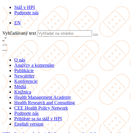
Stáž v HPI
Podporte nás
EN
Vyhľadávaný text
„
”
—
—
O nás
Analýzy a komentáre
Publikácie
Newsletter
Konferencie
Médiá
Knižnica
Health Management Academy
Health Research and Consulting
CEE Health Policy Network
Podporte nás
Prihláste sa na stáž v HPI
English version