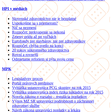
HPI v médiách
Slovenské zdravotníctvo nie je bezplatné
Uspokojíme sa s priemerom?
Nič sa nezmení
Rozpočet: prekvapenie sa nekoná
Zmeny prídu až po voľbách
Eurofondy pre stavbárov, nie pre zdravotníkov
Rozpočet: chýba svetlo na konci
20 rokov súkromného zdravotníctva
Rovní a rovnejší
Odmietanie reforiem si pýta svoju cenu
MPK
Legislatívny proces
Portál právnych predpisov
Vyhláška ustanovujúca PCG skupiny na rok 2015
Vyhláška ustanovujúca index rizika nákladov na rok 2015
Novela zákona o rozsahu – regulácia poplatkov
Výnos MZ SR upravujúci podrobnosti o záchrannej
zdravotnej službe
Návrh zákona upravujúci poplatky u lekára