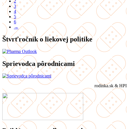
2
3
4
5
6
→
Štvrťročník o liekovej politike
Sprievodca pôrodnicami
rodinka.sk & HPI