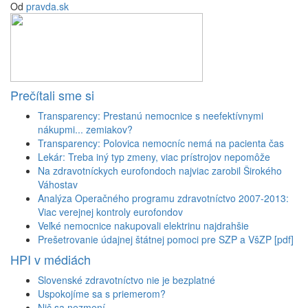
Od
pravda.sk
Prečítali sme si
Transparency: Prestanú nemocnice s neefektívnymi
nákupmi... zemiakov?
Transparency: Polovica nemocníc nemá na pacienta čas
Lekár: Treba iný typ zmeny, viac prístrojov nepomôže
Na zdravotníckych eurofondoch najviac zarobil Širokého
Váhostav
Analýza Operačného programu zdravotníctvo 2007-2013:
Viac verejnej kontroly eurofondov
Veľké nemocnice nakupovali elektrinu najdrahšie
Prešetrovanie údajnej štátnej pomoci pre SZP a VšZP [pdf]
HPI v médiách
Slovenské zdravotníctvo nie je bezplatné
Uspokojíme sa s priemerom?
Nič sa nezmení