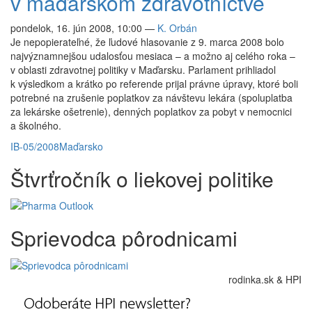
v maďarskom zdravotníctve
pondelok, 16. jún 2008, 10:00
—
K. Orbán
Je nepopierateľné, že ľudové hlasovanie z 9. marca 2008 bolo
najvýznamnejšou udalosťou mesiaca – a možno aj celého roka –
v oblasti zdravotnej politiky v Maďarsku. Parlament prihliadol
k výsledkom a krátko po referende prijal právne úpravy, ktoré boli
potrebné na zrušenie poplatkov za návštevu lekára (spoluplatba
za lekárske ošetrenie), denných poplatkov za pobyt v nemocnici
a školného.
IB-05/2008
Maďarsko
Štvrťročník o liekovej politike
Sprievodca pôrodnicami
rodinka.sk & HPI