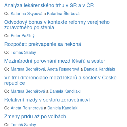
Analýza lekárenského trhu v SR a v ČR
Od
Katarína Skybová
a
Katarína Šterbová
Odvodový bonus v kontexte reformy verejného
zdravotného poistenia
Od
Peter Pažitný
Rozpočet: prekvapenie sa nekoná
Od
Tomáš Szalay
Mezinárodní porovnání mezd lékařů a sester
Od
Martina Bednářová
,
Aneta Reisnerová
a
Daniela Kandilaki
Vnitřní diferenciace mezd lékařů a sester v České
republice
Od
Martina Bednářová
a
Daniela Kandilaki
Relativní mzdy v sektoru zdravotnictví
Od
Aneta Reisnerová
a
Daniela Kandilaki
Zmeny prídu až po voľbách
Od
Tomáš Szalay