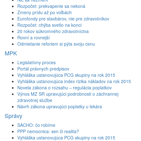
Rozpočet: prekvapenie sa nekoná
Zmeny prídu až po voľbách
Eurofondy pre stavbárov, nie pre zdravotníkov
Rozpočet: chýba svetlo na konci
20 rokov súkromného zdravotníctva
Rovní a rovnejší
Odmietanie reforiem si pýta svoju cenu
MPK
Legislatívny proces
Portál právnych predpisov
Vyhláška ustanovujúca PCG skupiny na rok 2015
Vyhláška ustanovujúca index rizika nákladov na rok 2015
Novela zákona o rozsahu – regulácia poplatkov
Výnos MZ SR upravujúci podrobnosti o záchrannej
zdravotnej službe
Návrh zákona upravujúci poplatky u lekára
Správy
SACHO: čo robíme
PPP nemocnica: sen či realita?
Vyhláška ustanovujúca PCG skupiny na rok 2015