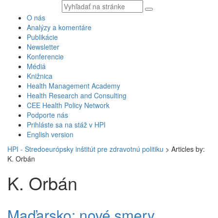
Vyhľadávaný
text
O nás
Analýzy a komentáre
Publikácie
Newsletter
Konferencie
Médiá
Knižnica
Health Management Academy
Health Research and Consulting
CEE Health Policy Network
Podporte nás
Prihláste sa na stáž v HPI
English version
HPI - Stredoeurópsky inštitút pre zdravotnú politiku
>
Articles by:
K. Orbán
K. Orbán
Maďarsko: nové smery