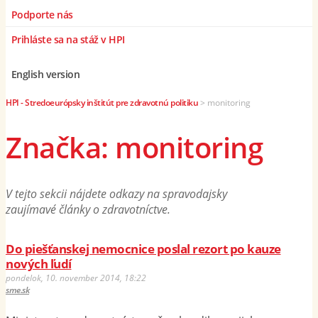
Podporte nás
Prihláste sa na stáž v HPI
English version
HPI - Stredoeurópsky inštitút pre zdravotnú politiku
>
monitoring
Značka: monitoring
V tejto sekcii nájdete odkazy na spravodajsky
zaujímavé články o zdravotníctve.
Do piešťanskej nemocnice poslal rezort po kauze
nových ľudí
pondelok, 10. november 2014, 18:22
sme.sk