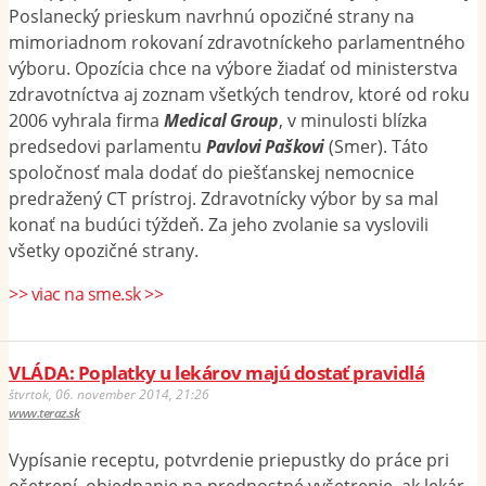
Poslanecký prieskum navrhnú opozičné strany na
mimoriadnom rokovaní zdravotníckeho parlamentného
výboru. Opozícia chce na výbore žiadať od ministerstva
zdravotníctva aj zoznam všetkých tendrov, ktoré od roku
2006 vyhrala firma
Medical Group
, v minulosti blízka
predsedovi parlamentu
Pavlovi Paškovi
(Smer). Táto
spoločnosť mala dodať do piešťanskej nemocnice
predražený CT prístroj. Zdravotnícky výbor by sa mal
konať na budúci týždeň. Za jeho zvolanie sa vyslovili
všetky opozičné strany.
>> viac na sme.sk >>
VLÁDA: Poplatky u lekárov majú dostať pravidlá
štvrtok, 06. november 2014, 21:26
www.teraz.sk
Vypísanie receptu, potvrdenie priepustky do práce pri