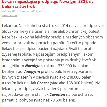
Lekári najčastejšie predpisujú Novalgin, 332 tisíc
balení za štvrťrok
sobota, 01. november 2014, 20:56
www.teraz.sk
Lekári počas druhého štvrťroka 2014 najviac predpisovali
Slovákom lieky na tíšenie silnej alebo chronickej bolesti.
Rebríček liekov na lekársky predpis hradených občanom
vedie prípravok na poruchu pamäti či reči. V prípade
liekov bez predpisu pacienti najviac užívali tie proti
zvýšenej teplote. Najčastejším predpísaným liekom
hradeným z verejného poistenia je za druhý štvrťrok
analgetikum
Novalgin
s takmer 332.000 baleniami.
Druhým bol
Anopyrin
proti zápalu krvi a vytváraniu
krvných zrazenín v cievach (viac ako 248.000 balení)
a tretím liek na tlak
Concor
(viac ako 168.000 balení). Na
lekársky predpis, avšak hradený pacientom, sa
najpredávanejším stal liek
Cavinton
na poruchu reči,
pamäti či pohybu (viac než 70.600 balení).