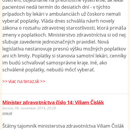
ošetrení, objednanie na prednostné vyšetrenie, ak lekár
pacientovi nedá termín do desiatich dní - v týchto
prípadoch by lekári v ambulanciách už čoskoro nemali
vyberať poplatky. Vláda dnes schválila návrh novely
zákona o rozsahu zdravotnej starostlivosti, ktorá prináša
zmeny v poplatkoch. Ministerstvo zdravotníctva si od nej
sľubuje zavedenie jednoznačných pravidiel. Nová
legislatíva nestanovuje presnú výšku možných poplatkov
ani ich limity. Poplatky si stanovia samotní lekári, cenníky
im budú schvaľovať samosprávne kraje. Iné, ako
schválené poplatky, nebudú môcť vyberať.
>> viac na teraz.sk >>
Minister zdravotníctva číslo 14: Viliam Čislák
štvrtok, 06. november 2014, 20:28
sme.sk
Štátny tajomník ministerstva zdravotníctva Viliam Čislák