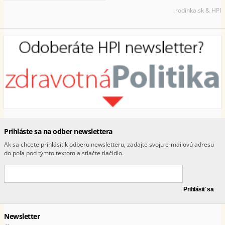
rodinka.sk & HPI
Prihláste sa na odber newslettera
Ak sa chcete prihlásiť k odberu newsletteru, zadajte svoju e-mailovú adresu
do poľa pod týmto textom a stlačte tlačidlo.
Newsletter