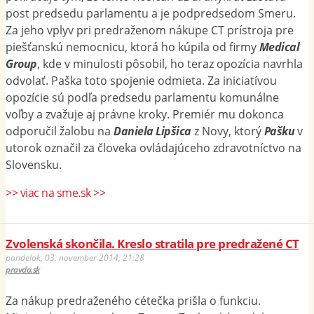
post predsedu parlamentu a je podpredsedom Smeru.
Za jeho vplyv pri predraženom nákupe CT prístroja pre
piešťanskú nemocnicu, ktorá ho kúpila od firmy
Medical
Group
, kde v minulosti pôsobil, ho teraz opozícia navrhla
odvolať. Paška toto spojenie odmieta. Za iniciatívou
opozície sú podľa predsedu parlamentu komunálne
voľby a zvažuje aj právne kroky. Premiér mu dokonca
odporučil žalobu na
Daniela Lipšica
z Novy, ktorý
Pašku
v
utorok označil za človeka ovládajúceho zdravotníctvo na
Slovensku.
>> viac na sme.sk >>
Zvolenská skončila. Kreslo stratila pre predražené CT
pondelok, 03. november 2014, 21:28
pravda.sk
Za nákup predraženého cétečka prišla o funkciu.