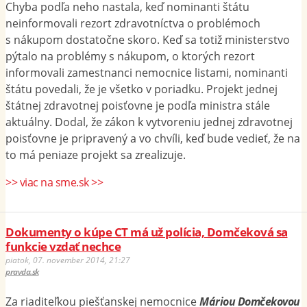
Chyba podľa neho nastala, keď nominanti štátu
neinformovali rezort zdravotníctva o problémoch
s nákupom dostatočne skoro. Keď sa totiž ministerstvo
pýtalo na problémy s nákupom, o ktorých rezort
informovali zamestnanci nemocnice listami, nominanti
štátu povedali, že je všetko v poriadku. Projekt jednej
štátnej zdravotnej poisťovne je podľa ministra stále
aktuálny. Dodal, že zákon k vytvoreniu jednej zdravotnej
poisťovne je pripravený a vo chvíli, keď bude vedieť, že na
to má peniaze projekt sa zrealizuje.
>> viac na sme.sk >>
Dokumenty o kúpe CT má už polícia, Domčeková sa
funkcie vzdať nechce
piatok, 07. november 2014, 21:27
pravda.sk
Za riaditeľkou piešťanskej nemocnice
Máriou Domčekovou