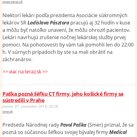
www.teraz.sk
Niektorí lekári podľa prezidenta Asociácie súkromných
lekárov SR
Ladislava Pásztora
pracujú aj 32 hodín v kuse
a môžu byť natoľko unavení, že môžu ohroziť pacientov.
Lekári navrhujú zrušenie nočnej lekárskej služby prvej
pomoci. Na pohotovosti by vám tak pomohli len do 22:00
h. V súrnych prípadoch by ste sa mali obrátiť na
záchranárov.
>> viac na teraz.sk >>
Paška pozná šéfku CT firmy, jeho košické firmy sa
sústredili v Prahe
piatok, 07. november 2014, 20:28
sme.sk
Predseda Národnej rady
Pavol Paška
(Smer) priznal, že sa
pozná so súčasnou šéfkou svojej bývalej firmy
Medical