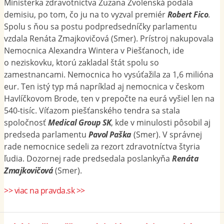
Ministerka zdravotníctva Zuzana Zvolenská podala
demisiu, po tom, čo ju na to vyzval premiér
Robert Fico
.
Spolu s ňou sa postu podpredsedníčky parlamentu
vzdala Renáta Zmajkovičová (Smer). Prístroj nakupovala
Nemocnica Alexandra Wintera v Piešťanoch, ide
o neziskovku, ktorú zakladal štát spolu so
zamestnancami. Nemocnica ho vysúťažila za 1,6 milióna
eur. Ten istý typ má napríklad aj nemocnica v českom
Havlíčkovom Brode, ten v prepočte na eurá vyšiel len na
540-tisíc. Víťazom piešťanského tendra sa stala
spoločnosť
Medical Group SK
, kde v minulosti pôsobil aj
predseda parlamentu
Pavol Paška
(Smer). V správnej
rade nemocnice sedeli za rezort zdravotníctva štyria
ľudia. Dozornej rade predsedala poslankyňa
Renáta
Zmajkovičová
(Smer).
>> viac na pravda.sk >>