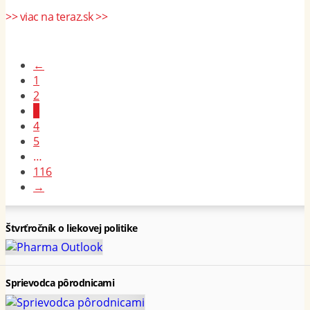
>> viac na teraz.sk >>
←
1
2
3
4
5
…
116
→
Štvrťročník o liekovej politike
Sprievodca pôrodnicami