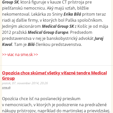
Group SK
, ktorá figuruje v kauze CT prístroja pre
piešťanskú nemocnicu. Aký majú vzťah, bližšie
nekomentoval. Lekárka zo Sniny
Erika Bilá
pritom teraz
riadi aj ďalšie firmy, v ktorých bol Paška spoločníkom.
Jediným akcionárom
Medical Group SK
z Košíc je od mája
2012 pražská
Medical Group Europe
. Predsedom
predstavenstva v nej je banskobystrický advokát
Juraj
Koval
. Tam je
Bilá
členkou predstavenstva.
>> viac na sme.sk >>
Opozícia chce skúmať všetky víťazné tendre Medical
Group
piatok, 07. november 2014, 20:26
sme.sk
Opozícia chce ísť na poslanecký prieskum
v nemocniciach, v ktorých je podozrenie na predražené
nákupy prístrojov, napríklad do martinskej a prievidzskej.