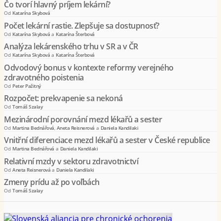
Čo tvorí hlavný príjem lekární?
Od
Katarína Skybová
Počet lekární rastie. Zlepšuje sa dostupnosť?
Od
Katarína Skybová
a
Katarína Šterbová
Analýza lekárenského trhu v SR a v ČR
Od
Katarína Skybová
a
Katarína Šterbová
Odvodový bonus v kontexte reformy verejného
zdravotného poistenia
Od
Peter Pažitný
Rozpočet: prekvapenie sa nekoná
Od
Tomáš Szalay
Mezinárodní porovnání mezd lékařů a sester
Od
Martina Bednářová
,
Aneta Reisnerová
a
Daniela Kandilaki
Vnitřní diferenciace mezd lékařů a sester v České republice
Od
Martina Bednářová
a
Daniela Kandilaki
Relativní mzdy v sektoru zdravotnictví
Od
Aneta Reisnerová
a
Daniela Kandilaki
Zmeny prídu až po voľbách
Od
Tomáš Szalay