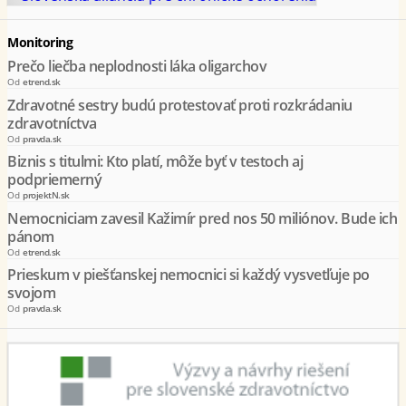
Monitoring
Prečo liečba neplodnosti láka oligarchov
Od
etrend.sk
Zdravotné sestry budú protestovať proti rozkrádaniu
zdravotníctva
Od
pravda.sk
Biznis s titulmi: Kto platí, môže byť v testoch aj
podpriemerný
Od
projektN.sk
Nemocniciam zavesil Kažimír pred nos 50 miliónov. Bude ich
pánom
Od
etrend.sk
Prieskum v piešťanskej nemocnici si každý vysvetľuje po
svojom
Od
pravda.sk