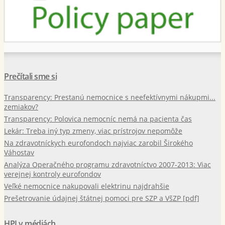
Prečítali sme si
Transparency: Prestanú nemocnice s neefektívnymi nákupmi...
zemiakov?
Transparency: Polovica nemocníc nemá na pacienta čas
Lekár: Treba iný typ zmeny, viac prístrojov nepomôže
Na zdravotníckych eurofondoch najviac zarobil Širokého
Váhostav
Analýza Operačného programu zdravotníctvo 2007-2013: Viac
verejnej kontroly eurofondov
Veľké nemocnice nakupovali elektrinu najdrahšie
Prešetrovanie údajnej štátnej pomoci pre SZP a VšZP [pdf]
HPI v médiách