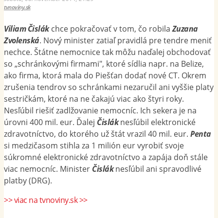
tvnoviny.sk
Viliam Čislák
chce pokračovať v tom, čo robila
Zuzana
Zvolenská
. Nový minister zatiaľ pravidlá pre tendre meniť
nechce. Štátne nemocnice tak môžu naďalej obchodovať
so „schránkovými firmami", ktoré sídlia napr. na Belize,
ako firma, ktorá mala do Piešťan dodať nové CT. Okrem
zrušenia tendrov so schránkami nezaručil ani vyššie platy
sestričkám, ktoré na ne čakajú viac ako štyri roky.
Nesľúbil riešiť zadlžovanie nemocníc. Ich sekera je na
úrovni 400 mil. eur. Ďalej
Čislák
nesľúbil elektronické
zdravotníctvo, do ktorého už štát vrazil 40 mil. eur.
Penta
si medzičasom stihla za 1 milión eur vyrobiť svoje
súkromné elektronické zdravotníctvo a zapája doň stále
viac nemocníc. Minister
Čislák
nesľúbil ani spravodlivé
platby (DRG).
>> viac na tvnoviny.sk >>