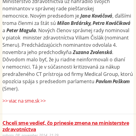
Ministerstvo zdravotníctva už nahradilo svojich
nominantov v správnej rade piešťanskej
nemocnice. Novým predsedom je
Jana Kováčová
, ďalšími
troma členmi za štát sú
Milan Brdársky, Petra Kováčiková
a
Peter Magula
. Nových členov správnej rady nominoval
v piatok minister zdravotníctva Viliam Čislák (nominant
Smeru). Predchádzajúcich nominantov odvolala 4.
novembra jeho predchodkyňa
Zuzana Zvolenská
.
Dôvodom malo byť, že ju riadne neinformovali o dianí
v nemocnici. Tá je v súčasnosti kritizovaná za nákup
predraženého CT prístroja od firmy Medical Group, ktorú
opozícia spája s predsedom parlamentu
Pavlom Paškom
(Smer).
>> viac na sme.sk >>
Chceli sme vedieť, čo prinesie zmena na ministerstve
zdravotníctva
sobota, 08. november 2014, 21:29