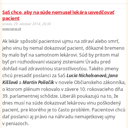
SaS chce, aby na súde nemusel lekára usvedčovať
pacient
streda, 29. október 2014, 20:30
www.teraz.sk
Ak lekár spôsobí pacientovi ujmu na zdraví alebo smrť,
jeho vinu by nemal dokazovať pacient, dôkazné bremeno
by malo byť na samotnom lekárovi. Súd by pritom mal
byť pri rozhodovaní viazaný zisteniami Úradu pred
dohľad nad zdravotnou starostlivosťou. Takéto zmeny
chcú presadiť poslanci za SaS
Lucia Nicholsonová, Jana
Kiššová
a
Martin Poliačik
v novele Občianskeho zákonníka,
o ktorom plénum rokovalo v závere 10. rokovacieho dňa
39. parlamentnej schôdze. Liberáli poukazujú na to, že
dnes musí na súde dokazovať lekárovu vinu poškodený
pacient, pre ktorého je to často problém. Pacientovi chcú
dať poslanci aj právo na náhradu nemajetkovej ujmy
v peniazoch.