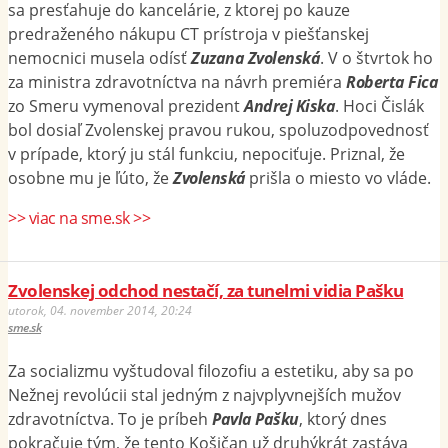
sa presťahuje do kancelárie, z ktorej po kauze
predraženého nákupu CT prístroja v piešťanskej
nemocnici musela odísť
Zuzana Zvolenská
. V o štvrtok ho
za ministra zdravotníctva na návrh premiéra
Roberta Fica
zo Smeru vymenoval prezident
Andrej Kiska
. Hoci Čislák
bol dosiaľ Zvolenskej pravou rukou, spoluzodpovednosť
v prípade, ktorý ju stál funkciu, nepociťuje. Priznal, že
osobne mu je ľúto, že
Zvolenská
prišla o miesto vo vláde.
>> viac na sme.sk >>
Zvolenskej odchod nestačí, za tunelmi vidia Pašku
utorok, 04. november 2014, 20:24
sme.sk
Za socializmu vyštudoval filozofiu a estetiku, aby sa po
Nežnej revolúcii stal jedným z najvplyvnejších mužov
zdravotníctva. To je príbeh
Pavla Pašku
, ktorý dnes
pokračuje tým, že tento Košičan už druhýkrát zastáva