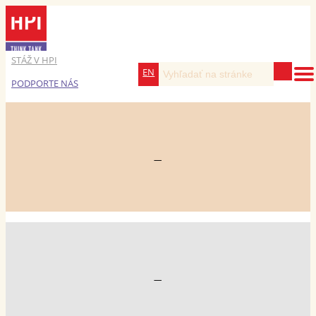
STÁŽ V HPI
EN
PODPORTE NÁS
—
—