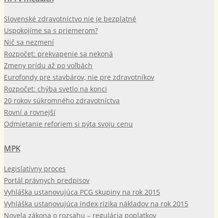
Slovenské zdravotníctvo nie je bezplatné
Uspokojíme sa s priemerom?
Nič sa nezmení
Rozpočet: prekvapenie sa nekoná
Zmeny prídu až po voľbách
Eurofondy pre stavbárov, nie pre zdravotníkov
Rozpočet: chýba svetlo na konci
20 rokov súkromného zdravotníctva
Rovní a rovnejší
Odmietanie reforiem si pýta svoju cenu
MPK
Legislatívny proces
Portál právnych predpisov
Vyhláška ustanovujúca PCG skupiny na rok 2015
Vyhláška ustanovujúca index rizika nákladov na rok 2015
Novela zákona o rozsahu – regulácia poplatkov