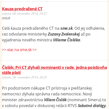
Kauza predražené CT
sobota, 08. november 2014, 20:27
sme.sk
Celá kauza predraženého CT na
sme.sk
. Od jej odhalenia,
cez odvolanie ministerky
Zuzany Zvolenskej
až po
vyjadrenia nového ministra
Viliama Čisláka
.
>> viac na sme.sk >>
Čislák: Pri CT zlyhali nominanti v rade, jedna poisťovňa
stále platí
sobota, 08. november 2014, 20:25
Pri podozrivom nákupe CT prístroja v piešťanskej
nemocnici zlyhala správna rada nemocnice. Nový
minister zdravotníctva
Viliam Čislák
(nominant Smeru) to
v sobotu povedal v diskusnej relácii RTVS
Sobotné dialógy
.