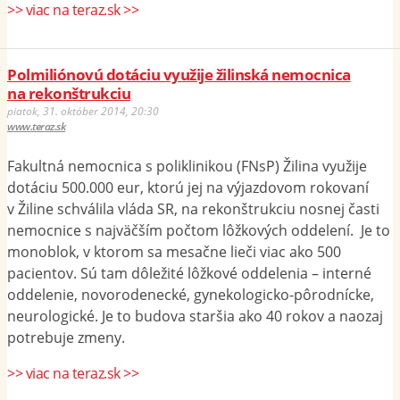
>> viac na teraz.sk >>
Polmiliónovú dotáciu využije žilinská nemocnica
na rekonštrukciu
piatok, 31. október 2014, 20:30
www.teraz.sk
Fakultná nemocnica s poliklinikou (FNsP) Žilina využije
dotáciu 500.000 eur, ktorú jej na výjazdovom rokovaní
v Žiline schválila vláda SR, na rekonštrukciu nosnej časti
nemocnice s najväčším počtom lôžkových oddelení. Je to
monoblok, v ktorom sa mesačne lieči viac ako 500
pacientov. Sú tam dôležité lôžkové oddelenia – interné
oddelenie, novorodenecké, gynekologicko-pôrodnícke,
neurologické. Je to budova staršia ako 40 rokov a naozaj
potrebuje zmeny.
>> viac na teraz.sk >>