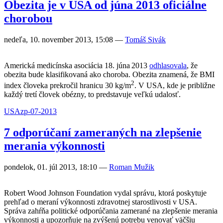
Obezita je v USA od júna 2013 oficiálne
chorobou
nedeľa, 10. november 2013, 15:08
—
Tomáš Sivák
Americká medicínska asociácia 18. júna 2013
odhlasovala
, že
obezita bude klasifikovaná ako choroba. Obezita znamená, že BMI
2
index človeka prekročil hranicu 30 kg/m
. V USA, kde je približne
každý tretí človek obézny, to predstavuje veľkú udalosť.
USA
zp-07-2013
7 odporúčaní zameraných na zlepšenie
merania výkonnosti
pondelok, 01. júl 2013, 18:10
—
Roman Mužik
Robert Wood Johnson Foundation vydal správu, ktorá poskytuje
prehľad o meraní výkonnosti zdravotnej starostlivosti v USA.
Správa zahŕňa politické odporúčania zamerané na zlepšenie merania
výkonnosti a upozorňuje na zvýšenú potrebu venovať väčšiu