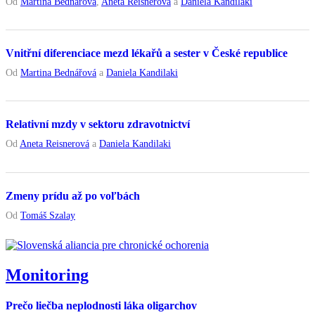
Od
Martina Bednářová
,
Aneta Reisnerová
a
Daniela Kandilaki
Vnitřní diferenciace mezd lékařů a sester v České republice
Od
Martina Bednářová
a
Daniela Kandilaki
Relativní mzdy v sektoru zdravotnictví
Od
Aneta Reisnerová
a
Daniela Kandilaki
Zmeny prídu až po voľbách
Od
Tomáš Szalay
Monitoring
Prečo liečba neplodnosti láka oligarchov