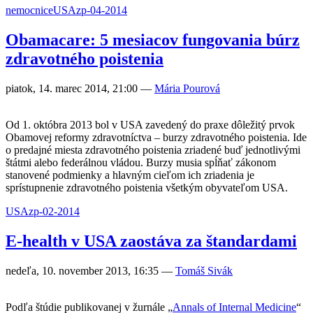
nemocnice
USA
zp-04-2014
Obamacare: 5 mesiacov fungovania búrz
zdravotného poistenia
piatok, 14. marec 2014, 21:00
—
Mária Pourová
Od 1. októbra 2013 bol v USA zavedený do praxe dôležitý prvok
Obamovej reformy zdravotníctva – burzy zdravotného poistenia. Ide
o predajné miesta zdravotného poistenia zriadené buď jednotlivými
štátmi alebo federálnou vládou. Burzy musia spĺňať zákonom
stanovené podmienky a hlavným cieľom ich zriadenia je
sprístupnenie zdravotného poistenia všetkým obyvateľom USA.
USA
zp-02-2014
E-health v USA zaostáva za štandardami
nedeľa, 10. november 2013, 16:35
—
Tomáš Sivák
Podľa štúdie publikovanej v žurnále „
Annals of Internal Medicine
“