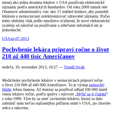
menej ako jedna desatina lekárov v USA používala elektronické
záznamy podľa amerických štandardov. Od roku 2009 minuli obe
Obamove administratívy viac ako 15 miliárd dolárov, aby pomohli
lekárom a nemocniciam zelektronizovať zdravotné záznamy. Počas
tohto obdobia však prišlo množstvo sťažností, že nové elektronické
systémy sú náročné na používanie a zdieľanie informácií nie je
jednoduché.
USA
zp-07-2013
Pochybenie lekára pripraví ročne o život
210 až 440 tisíc Američanov
nedeľa, 10. november 2013, 16:27
—
Tomáš Sivák
Medicínske pochybenie lekárov v nemocniciach pripraví ročne
o život 210 000 až 440 000 Američanov. To je výstup
najnovšej
štúdie
Johna Jamesa. Až doteraz sa používal odhad 100 000 úmrtí
vinou lekárov ročne, podľa správy s názvom „
Mýliť sa je ľudské
“
z roku 1999. Tým by sa smrť zavinením lekárov, ktorej sa dalo
zabrániť stala treťou najčastejšou príčinou smrti v USA, po chorobe
srdca a rakovine.