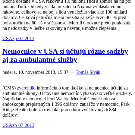
Ročne dostane v USA rakovinu 1,6 milióna ľudí a zomrie na ňu pol
milióna ľudí. Odkedy vláda prezidenta Nixona vyhlásila vojnu
rakovine, celkovo sa na boj s ňou vynaložilo viac ako 100 miliárd
dolárov. Celková pätročná miera prežitia sa zvýšila zo 40 % pred
polstoročím na 60 % v súčasnosti. Merrill Goozner preto poukazuje
na nedostatky v liečbe rakoviny a navrhuje možné zlepšenia.
USA
zp-07-2013
Nemocnice v USA si účtujú rôzne sadzby
aj za ambulantné služby
nedeľa, 10. november 2013, 15:37
—
Tomáš Sivák
(CMS)
zverejnilo
informáciu o tom, koľko si nemocnice účtujú za
ambulantné úkony. Účtovanie nemocníc vykazovalo veľké rozdiely.
Napríklad v nemocnici Fort Walton Medical Center bolo za
endoskopiu preplatených 1 396 dolárov, zatiaľčo v nemocnici Park
Ridge Health bolo za rovnakú procedúru vyúčtovaných 884
dolárov.
USA
zp-07-2013