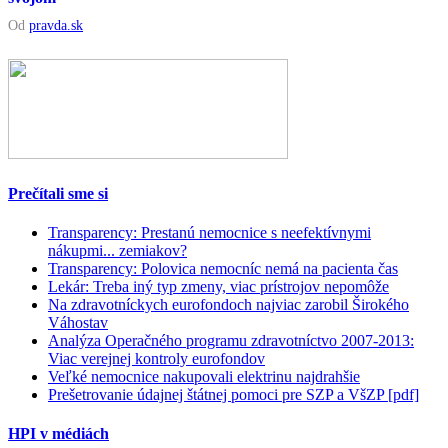
Od
pravda.sk
Prečítali sme si
Transparency: Prestanú nemocnice s neefektívnymi
nákupmi... zemiakov?
Transparency: Polovica nemocníc nemá na pacienta čas
Lekár: Treba iný typ zmeny, viac prístrojov nepomôže
Na zdravotníckych eurofondoch najviac zarobil Širokého
Váhostav
Analýza Operačného programu zdravotníctvo 2007-2013:
Viac verejnej kontroly eurofondov
Veľké nemocnice nakupovali elektrinu najdrahšie
Prešetrovanie údajnej štátnej pomoci pre SZP a VšZP [pdf]
HPI v médiách