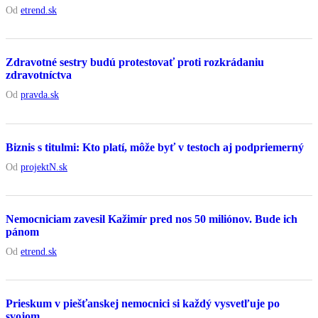
Od
etrend.sk
Zdravotné sestry budú protestovať proti rozkrádaniu
zdravotníctva
Od
pravda.sk
Biznis s titulmi: Kto platí, môže byť v testoch aj podpriemerný
Od
projektN.sk
Nemocniciam zavesil Kažimír pred nos 50 miliónov. Bude ich
pánom
Od
etrend.sk
Prieskum v piešťanskej nemocnici si každý vysvetľuje po
svojom