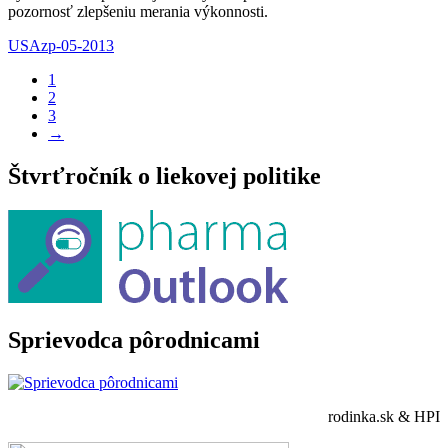
pozornosť zlepšeniu merania výkonnosti.
USA
zp-05-2013
1
2
3
→
Štvrťročník o liekovej politike
Sprievodca pôrodnicami
rodinka.sk & HPI