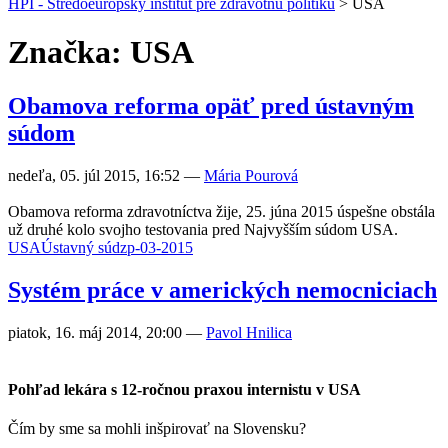
HPI - Stredoeurópsky inštitút pre zdravotnú politiku
>
USA
Značka: USA
Obamova reforma opäť pred ústavným
súdom
nedeľa, 05. júl 2015, 16:52
—
Mária Pourová
Obamova reforma zdravotníctva žije, 25. júna 2015 úspešne obstála
už druhé kolo svojho testovania pred Najvyšším súdom USA.
USA
Ústavný súd
zp-03-2015
Systém práce v amerických nemocniciach
piatok, 16. máj 2014, 20:00
—
Pavol Hnilica
Pohľad lekára s 12-ročnou praxou internistu v USA
Čím by sme sa mohli inšpirovať na Slovensku?