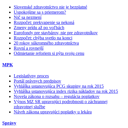
Slovenské zdravotníctvo nie je bezplatné
Uspokojíme sa s priemerom?
Nič sa nezmení
Rozpočet: prekvapenie sa nekoná
Zmeny prídu až po voľbách
Eurofondy pre stavbárov, nie pre zdravotníkov
Rozpočet: chýba svetlo na konci
20 rokov súkromného zdravotníctva
Rovní a rovnejší
Odmietanie reforiem si pýta svoju cenu
MPK
Legislatívny proces
Portál právnych predpisov
Vyhláška ustanovujúca PCG skupiny na rok 2015
Vyhláška ustanovujúca index rizika nákladov na rok 2015
Novela zákona o rozsahu – regulácia poplatkov
Výnos MZ SR upravujúci podrobnosti o záchrannej
zdravotnej službe
Návrh zákona upravujúci poplatky u lekára
Správy