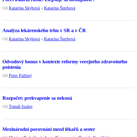
Od
Katarína Skybová
a
Katarína Šterbová
Analýza lekárenského trhu v SR a v ČR
Od
Katarína Skybová
a
Katarína Šterbová
Odvodový bonus v kontexte reformy verejného zdravotného
poistenia
Od
Peter Pažitný
Rozpočet: prekvapenie sa nekoná
Od
Tomáš Szalay
Mezinárodní porovnání mezd lékařů a sester