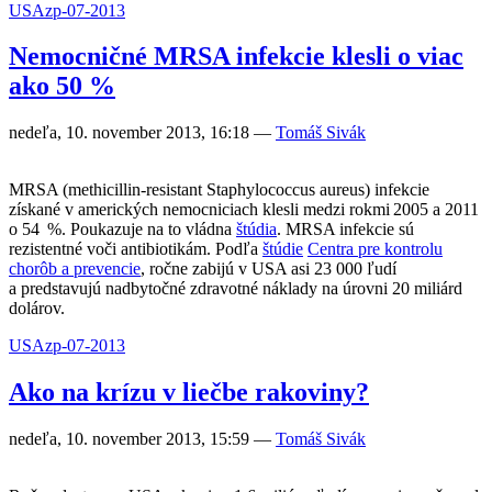
USA
zp-07-2013
Nemocničné MRSA infekcie klesli o viac
ako 50 %
nedeľa, 10. november 2013, 16:18
—
Tomáš Sivák
MRSA (methicillin-resistant Staphylococcus aureus) infekcie
získané v amerických nemocniciach klesli medzi rokmi 2005 a 2011
o 54 %. Poukazuje na to vládna
štúdia
. MRSA infekcie sú
rezistentné voči antibiotikám. Podľa
štúdie
Centra pre kontrolu
chorôb a prevencie
, ročne zabijú v USA asi 23 000 ľudí
a predstavujú nadbytočné zdravotné náklady na úrovni 20 miliárd
dolárov.
USA
zp-07-2013
Ako na krízu v liečbe rakoviny?
nedeľa, 10. november 2013, 15:59
—
Tomáš Sivák