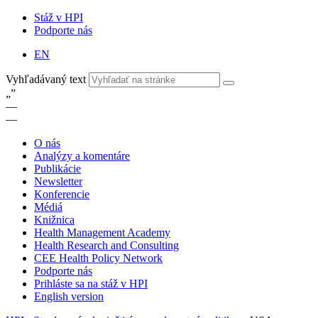
Stáž v HPI
Podporte nás
EN
Vyhľadávaný text
„
”
—
—
O nás
Analýzy a komentáre
Publikácie
Newsletter
Konferencie
Médiá
Knižnica
Health Management Academy
Health Research and Consulting
CEE Health Policy Network
Podporte nás
Prihláste sa na stáž v HPI
English version