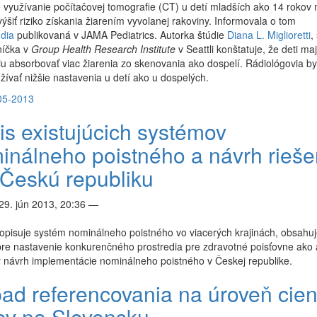
využívanie počítačovej tomografie (CT) u detí mladších ako 14 rokov
výšiť riziko získania žiarením vyvolanej rakoviny. Informovala o tom
údia
publikovaná v JAMA Pediatrics. Autorka štúdie
Diana L. Miglioretti
,
íčka v
Group Health Research Institute
v Seattli konštatuje, že deti ma
u absorbovať viac žiarenia zo skenovania ako dospelí. Rádiológovia by
žívať nižšie nastavenia u detí ako u dospelých.
05-2013
is existujúcich systémov
inálneho poistného a návrh rieše
 Českú republiku
29. jún 2013, 20:36
—
opisuje systém nominálneho poistného vo viacerých krajinách, obsahu
re nastavenie konkurenčného prostredia pre zdravotné poisťovne ako 
 návrh implementácie nominálneho poistného v Českej republike.
ad referencovania na úroveň cie
kov na Slovensku