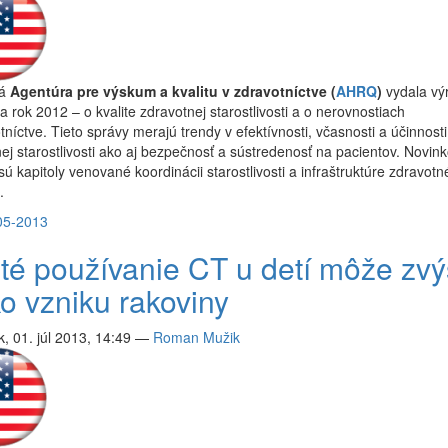
ká
Agentúra pre výskum a kvalitu v zdravotníctve (
AHRQ
)
vydala vý
a rok 2012 – o kvalite zdravotnej starostlivosti a o nerovnostiach
tníctve. Tieto správy merajú trendy v efektívnosti, včasnosti a účinnosti
ej starostlivosti ako aj bezpečnosť a sústredenosť na pacientov. Novink
sú kapitoly venované koordinácii starostlivosti a infraštruktúre zdravot
.
05-2013
té používanie CT u detí môže zvýš
ko vzniku rakoviny
, 01. júl 2013, 14:49
—
Roman Mužik