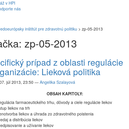
áž v HPI
odporte nás
redoeurópsky inštitút pre zdravotnú politiku
>
zp-05-2013
čka: zp-05-2013
ifický prípad z oblasti regulácie
ganizácie: Lieková politika
07. júl 2013, 23:50
—
Angelika Szalayová
OBSAH KAPITOLY:
gulácia farmaceutického trhu, dôvody a ciele regulácie liekov
tup liekov na trh
notvorba liekov a úhrada zo zdravotného poistenia
edaj a distribúcia liekov
edpisovanie a užívanie liekov