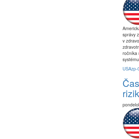
Americ
správy z
v zdravo
zdravotn
ročníka 
systému
USA
zp-
Čas
rizi
pondelok