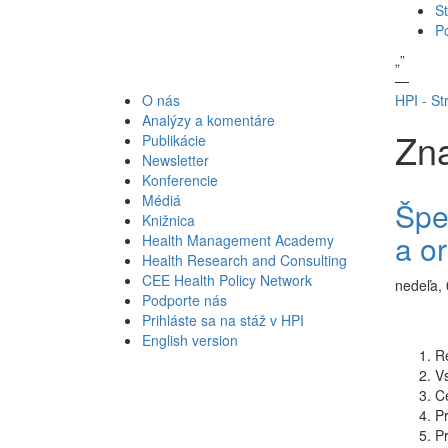
St
P
„
”
—
O nás
HPI - St
Analýzy a komentáre
Zna
Publikácie
Newsletter
Konferencie
Médiá
Špec
Knižnica
a or
Health Management Academy
Health Research and Consulting
CEE Health Policy Network
nedeľa, 
Podporte nás
Prihláste sa na stáž v HPI
English version
Re
Vs
Ce
Pr
Pr