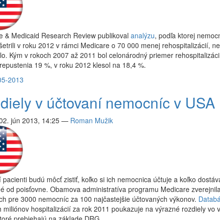
e & Medicaid Research Review publikoval
analýzu
, podľa ktorej nemoc
etrili v roku 2012 v rámci Medicare o 70 000 menej rehospitalizácií, n
o. Kým v rokoch 2007 až 2011 bol celonárodný priemer rehospitalizáci
repustenia 19 %, v roku 2012 klesol na 18,4 %.
05-2013
diely v účtovaní nemocníc v USA
02. jún 2013, 14:25
—
Roman Mužik
 pacienti budú môcť zistiť, koľko si ich nemocnica účtuje a koľko dostáv
né od poisťovne. Obamova administratíva programu Medicare zverejnil
ách pre 3000 nemocníc za 100 najčastejšie účtovaných výkonov.
Datab
 miliónov hospitalizácií za rok 2011 poukazuje na výrazné rozdiely vo 
toré prebiehajú na základe DRG.