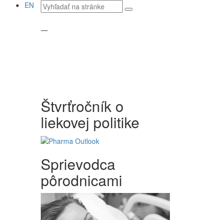
Vyhľadávaný
EN
text
—
Štvrťročník o
liekovej politike
Sprievodca
pôrodnicami