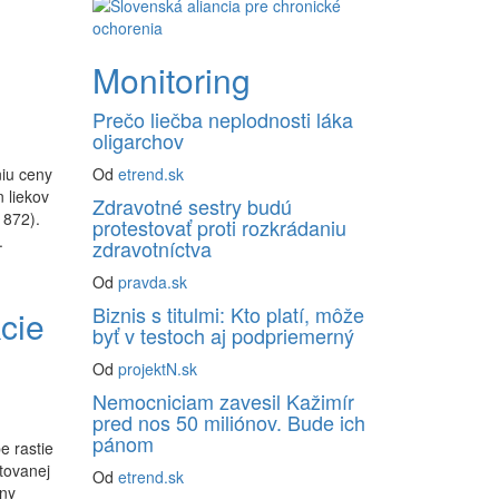
Monitoring
Prečo liečba neplodnosti láka
oligarchov
niu ceny
Od
etrend.sk
 liekov
Zdravotné sestry budú
1872).
protestovať proti rozkrádaniu
.
zdravotníctva
Od
pravda.sk
Biznis s titulmi: Kto platí, môže
kcie
byť v testoch aj podpriemerný
Od
projektN.sk
Nemocniciam zavesil Kažimír
pred nos 50 miliónov. Bude ich
pánom
e rastie
tovanej
Od
etrend.sk
vny