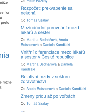
Od
Peter Pažitný
 môže
Rozpočet: prekvapenie sa
nekoná
 senior
jú
Od
Tomáš Szalay
 preto
Mezinárodní porovnání mezd
lékařů a sester
Od
Martina Bednářová
,
Aneta
Reisnerová
a
Daniela Kandilaki
Vnitřní diferenciace mezd lékařů
nia
a sester v České republice
Od
Martina Bednářová
a
Daniela
Kandilaki
Relativní mzdy v sektoru
zdravotnictví
je rôzne
aj
Od
Aneta Reisnerová
a
Daniela Kandilaki
Zmeny prídu až po voľbách
n
Od
Tomáš Szalay