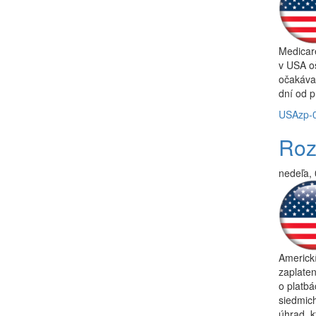
Medicar
v USA oš
očakával
dní od p
USA
zp-
Roz
nedeľa, 
Americkí
zaplate
o platb
siedmich
úhrad, k