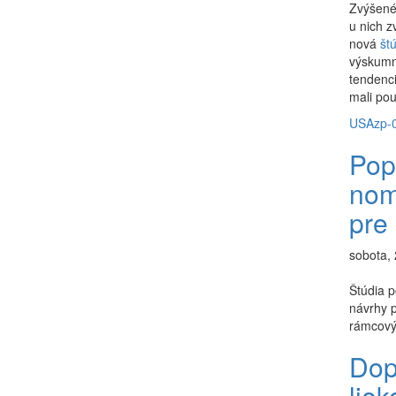
Zvýšené 
u nich z
nová
št
výskumn
tendenci
mali pou
USA
zp-
Pop
nom
pre
sobota, 
Štúdia p
návrhy p
rámcový
Dop
lie