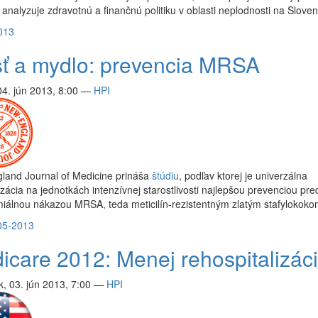
analyzuje zdravotnú a finančnú politiku v oblasti neplodnosti na Slove
013
ť a mydlo: prevencia MRSA
04. jún 2013, 8:00
—
HPI
land Journal of Medicine prináša
štúdiu
, podľav ktorej je univerzálna
zácia na jednotkách intenzívnej starostlivosti najlepšou prevenciou pre
iálnou nákazou MRSA, teda meticilín-rezistentným zlatým stafylokoko
05-2013
icare 2012: Menej rehospitalizáci
, 03. jún 2013, 7:00
—
HPI