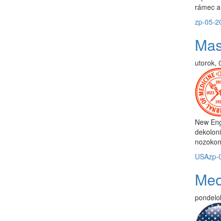
rámec a 
zp-05-2
Mas
utorok, 
New Eng
dekoloni
nozokom
USA
zp-
Med
pondelok