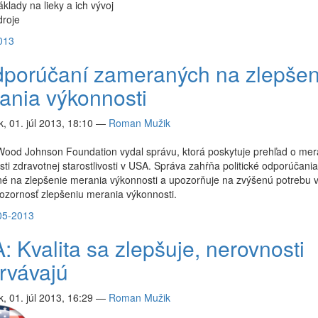
klady na lieky a ich vývoj
droje
013
dporúčaní zameraných na zlepšen
ania výkonnosti
, 01. júl 2013, 18:10
—
Roman Mužik
Wood Johnson Foundation vydal správu, ktorá poskytuje prehľad o mer
ti zdravotnej starostlivosti v USA. Správa zahŕňa politické odporúčania
é na zlepšenie merania výkonnosti a upozorňuje na zvýšenú potrebu 
ozornosť zlepšeniu merania výkonnosti.
05-2013
: Kvalita sa zlepšuje, nerovnosti
trvávajú
, 01. júl 2013, 16:29
—
Roman Mužik