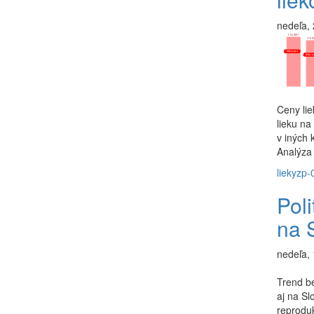
nedeľa, 
Ceny lie
lieku na
v iných
Analýza 
lieky
zp-
Poli
na 
nedeľa, 
Trend be
aj na Sl
reproduk