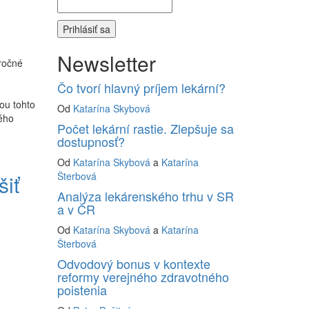
Newsletter
ročné
Čo tvorí hlavný príjem lekární?
ou tohto
Od
Katarína Skybová
ného
Počet lekární rastie. Zlepšuje sa
dostupnosť?
Od
Katarína Skybová
a
Katarína
Šterbová
iť
Analýza lekárenského trhu v SR
a v ČR
Od
Katarína Skybová
a
Katarína
Šterbová
Odvodový bonus v kontexte
reformy verejného zdravotného
poistenia