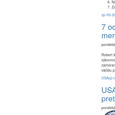
Ná
Z
zp-05-2
7 o
mer
pondelok
Robert 
výkonnos
zameran
väčšiu p
USA
zp-
USA
pre
pondelok