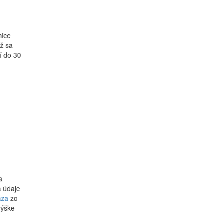
nice
ež sa
í do 30
a
a údaje
áza
zo
výške