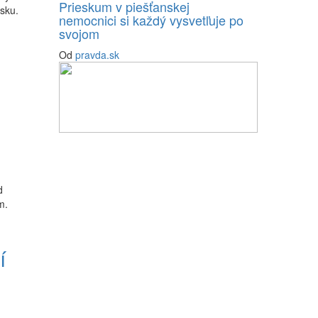
Prieskum v piešťanskej
nsku.
nemocnici si každý vysvetľuje po
svojom
Od
pravda.sk
d
m.
í