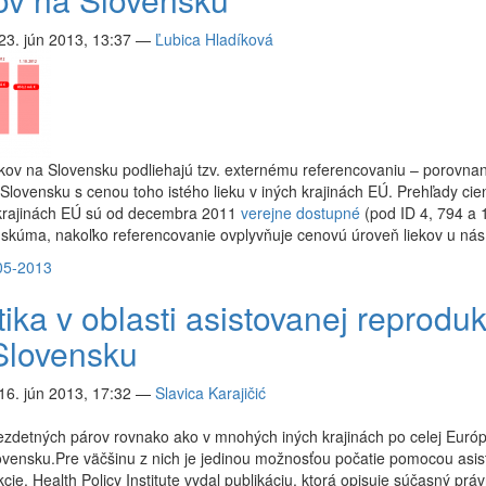
23. jún 2013, 13:37
—
Ľubica Hladíková
kov na Slovensku podliehajú tzv. externému referencovaniu – porovna
 Slovensku s cenou toho istého lieku v iných krajinách EÚ. Prehľady cien
 krajinách EÚ sú od decembra 2011
verejne dostupné
(pod ID 4, 794 a 
skúma, nakoľko referencovanie ovplyvňuje cenovú úroveň liekov u nás
05-2013
tika v oblasti asistovanej reprodu
Slovensku
16. jún 2013, 17:32
—
Slavica Karajičić
zdetných párov rovnako ako v mnohých iných krajinách po celej Európ
ovensku.Pre väčšinu z nich je jedinou možnosťou počatie pomocou asis
cie. Health Policy Institute vydal publikáciu, ktorá opisuje súčasný prá