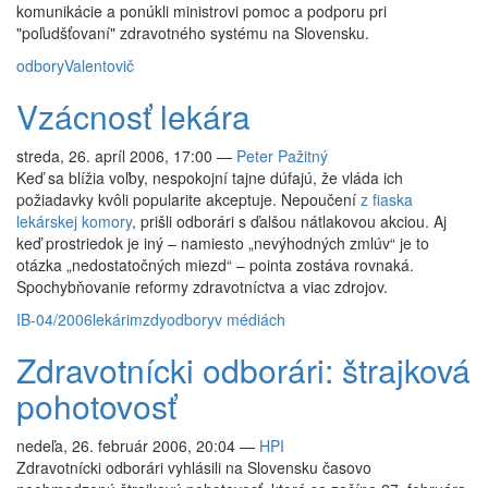
komunikácie a ponúkli ministrovi pomoc a podporu pri
"poľudšťovaní" zdravotného systému na Slovensku.
odbory
Valentovič
Vzácnosť lekára
streda, 26. apríl 2006, 17:00
—
Peter Pažitný
Keď sa blížia voľby, nespokojní tajne dúfajú, že vláda ich
požiadavky kvôli popularite akceptuje. Nepoučení
z fiaska
lekárskej komory
, prišli odborári s ďalšou nátlakovou akciou. Aj
keď prostriedok je iný – namiesto „nevýhodných zmlúv“ je to
otázka „nedostatočných miezd“ – pointa zostáva rovnaká.
Spochybňovanie reformy zdravotníctva a viac zdrojov.
IB-04/2006
lekári
mzdy
odbory
v médiách
Zdravotnícki odborári: štrajková
pohotovosť
nedeľa, 26. február 2006, 20:04
—
HPI
Zdravotnícki odborári vyhlásili na Slovensku časovo