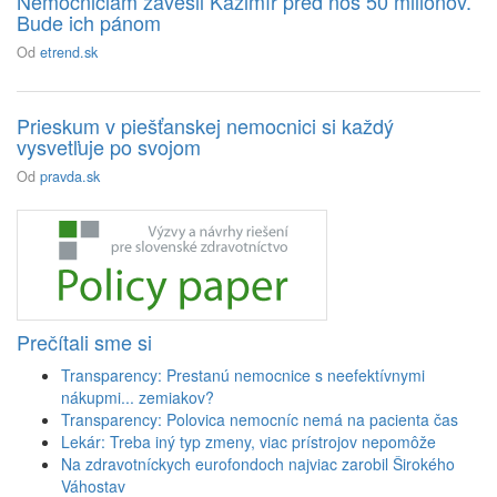
Nemocniciam zavesil Kažimír pred nos 50 miliónov.
Bude ich pánom
Od
etrend.sk
Prieskum v piešťanskej nemocnici si každý
vysvetľuje po svojom
Od
pravda.sk
Prečítali sme si
Transparency: Prestanú nemocnice s neefektívnymi
nákupmi... zemiakov?
Transparency: Polovica nemocníc nemá na pacienta čas
Lekár: Treba iný typ zmeny, viac prístrojov nepomôže
Na zdravotníckych eurofondoch najviac zarobil Širokého
Váhostav