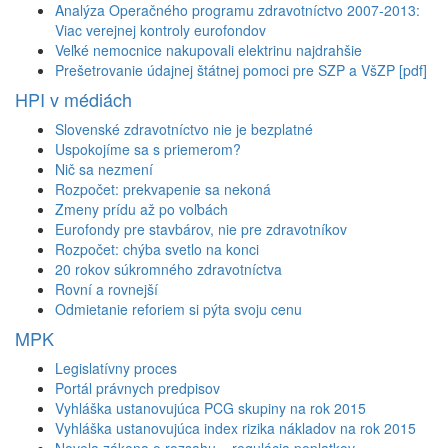
Analýza Operačného programu zdravotníctvo 2007-2013:
Viac verejnej kontroly eurofondov
Veľké nemocnice nakupovali elektrinu najdrahšie
Prešetrovanie údajnej štátnej pomoci pre SZP a VšZP [pdf]
HPI v médiách
Slovenské zdravotníctvo nie je bezplatné
Uspokojíme sa s priemerom?
Nič sa nezmení
Rozpočet: prekvapenie sa nekoná
Zmeny prídu až po voľbách
Eurofondy pre stavbárov, nie pre zdravotníkov
Rozpočet: chýba svetlo na konci
20 rokov súkromného zdravotníctva
Rovní a rovnejší
Odmietanie reforiem si pýta svoju cenu
MPK
Legislatívny proces
Portál právnych predpisov
Vyhláška ustanovujúca PCG skupiny na rok 2015
Vyhláška ustanovujúca index rizika nákladov na rok 2015