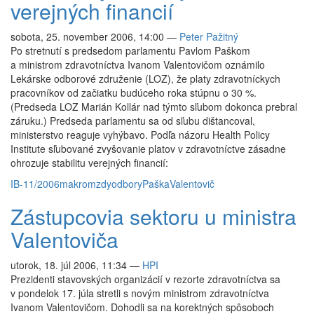
verejných financií
sobota, 25. november 2006, 14:00
—
Peter Pažitný
Po stretnutí s predsedom parlamentu Pavlom Paškom
a ministrom zdravotníctva Ivanom Valentovičom oznámilo
Lekárske odborové združenie (LOZ), že platy zdravotníckych
pracovníkov od začiatku budúceho roka stúpnu o 30 %.
(Predseda LOZ Marián Kollár nad týmto sľubom dokonca prebral
záruku.) Predseda parlamentu sa od sľubu dištancoval,
ministerstvo reaguje vyhýbavo. Podľa názoru Health Policy
Institute sľubované zvyšovanie platov v zdravotníctve zásadne
ohrozuje stabilitu verejných financií:
IB-11/2006
makro
mzdy
odbory
Paška
Valentovič
Zástupcovia sektoru u ministra
Valentoviča
utorok, 18. júl 2006, 11:34
—
HPI
Prezidenti stavovských organizácií v rezorte zdravotníctva sa
v pondelok 17. júla stretli s novým ministrom zdravotníctva
Ivanom Valentovičom. Dohodli sa na korektných spôsoboch