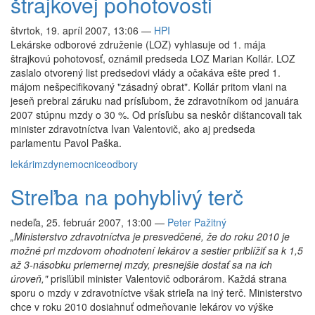
štrajkovej pohotovosti
štvrtok, 19. apríl 2007, 13:06
—
HPI
Lekárske odborové združenie (LOZ) vyhlasuje od 1. mája
štrajkovú pohotovosť, oznámil predseda LOZ Marian Kollár. LOZ
zaslalo otvorený list predsedovi vlády a očakáva ešte pred 1.
májom nešpecifikovaný "zásadný obrat". Kollár pritom vlani na
jeseň prebral záruku nad prísľubom, že zdravotníkom od januára
2007 stúpnu mzdy o 30 %. Od prísľubu sa neskôr dištancovali tak
minister zdravotníctva Ivan Valentovič, ako aj predseda
parlamentu Pavol Paška.
lekári
mzdy
nemocnice
odbory
Streľba na pohyblivý terč
nedeľa, 25. február 2007, 13:00
—
Peter Pažitný
„Ministerstvo zdravotníctva je presvedčené, že do roku 2010 je
možné pri mzdovom ohodnotení lekárov a sestier priblížiť sa k 1,5
až 3-násobku priemernej mzdy, presnejšie dostať sa na ich
úroveň,"
prisľúbil minister Valentovič odborárom. Každá strana
sporu o mzdy v zdravotníctve však strieľa na iný terč. Ministerstvo
chce v roku 2010 dosiahnuť odmeňovanie lekárov vo výške