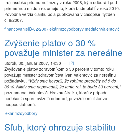
trojnásobku priemernej mzdy z roku 2006, kým odborári pod
priemernou mzdou rozumejú tú, ktorá bude platiť v roku 2010.
Pôvodná verzia článku bola publikovaná v časopise .týždeň
č. 6/2007.
financovanie
IB-02/2007
lekári
mzdy
odbory
v médiách
Valentovič
Zvýšenie platov o 30 %
považuje minister za nereálne
utorok, 30. január 2007, 14:30
—
HPI
Zvyšovanie platov zdravotníkom o 30 percent v tomto roku
považuje minister zdravotníctva Ivan Valentovič za nereálnu
požiadavku.
"Vždy sme hovorili, že robíme prepočty od 5 do
30 %. Nikdy sme nepovedali, že tento rok to bude 30 percent,"
poznamenal Valentovič. Hrozbu štrajku, ktorú v prípade
neriešenia sporu avizujú odborári, považuje minister za
neopodstatnenú.
lekári
mzdy
odbory
Sľub, ktorý ohrozuje stabilitu