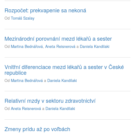
Rozpočet: prekvapenie sa nekoná
Od
Tomáš Szalay
Mezinárodní porovnání mezd lékařů a sester
Od
Martina Bednářová
,
Aneta Reisnerová
a
Daniela Kandilaki
Vnitřní diferenciace mezd lékařů a sester v České
republice
Od
Martina Bednářová
a
Daniela Kandilaki
Relativní mzdy v sektoru zdravotnictví
Od
Aneta Reisnerová
a
Daniela Kandilaki
Zmeny prídu až po voľbách