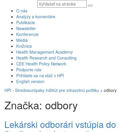
Vyhľadávaný
text
O nás
Analýzy a komentáre
Publikácie
Newsletter
Konferencie
Médiá
Knižnica
Health Management Academy
Health Research and Consulting
CEE Health Policy Network
Podporte nás
Prihláste sa na stáž v HPI
English version
HPI - Stredoeurópsky inštitút pre zdravotnú politiku
>
odbory
Značka: odbory
Lekárski odborári vstúpia do