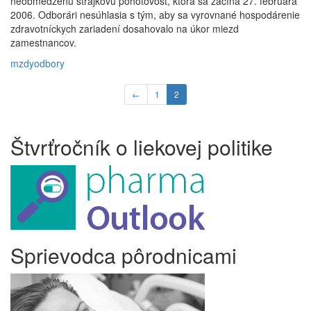
neobmedzenú štrajkovú pohotovosť, ktorá sa začína 27. februára
2006. Odborári nesúhlasia s tým, aby sa vyrovnané hospodárenie
zdravotníckych zariadení dosahovalo na úkor miezd
zamestnancov.
mzdy
odbory
←
1
2
Štvrťročník o liekovej politike
Sprievodca pôrodnicami