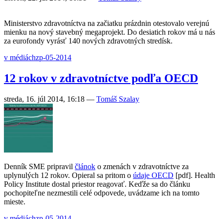
Ministerstvo zdravotníctva na začiatku prázdnin otestovalo verejnú
mienku na nový stavebný megaprojekt. Do desiatich rokov má u nás
za eurofondy vyrásť 140 nových zdravotných stredísk.
v médiách
zp-05-2014
12 rokov v zdravotníctve podľa OECD
streda, 16. júl 2014, 16:18
—
Tomáš Szalay
Denník SME pripravil
článok
o zmenách v zdravotníctve za
uplynulých 12 rokov. Opieral sa pritom o
údaje OECD
[pdf]. Health
Policy Institute dostal priestor reagovať. Keďže sa do článku
pochopiteľne nezmestili celé odpovede, uvádzame ich na tomto
mieste.
v médiách
zp-05-2014