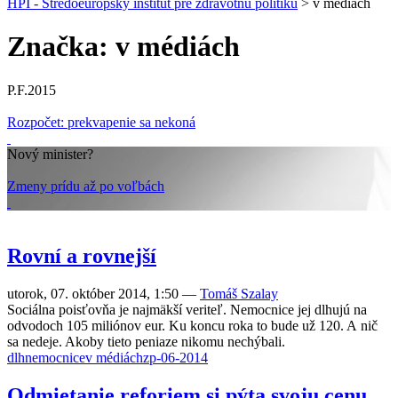
HPI - Stredoeurópsky inštitút pre zdravotnú politiku
>
v médiách
Značka: v médiách
P.F.2015
Rozpočet: prekvapenie sa nekoná
Nový minister?
Zmeny prídu až po voľbách
Rovní a rovnejší
utorok, 07. október 2014, 1:50
—
Tomáš Szalay
Sociálna poisťovňa je najmäkší veriteľ. Nemocnice jej dlhujú na
odvodoch 105 miliónov eur. Ku koncu roka to bude už 120. A nič
sa nedeje. Akoby tieto peniaze nikomu nechýbali.
dlh
nemocnice
v médiách
zp-06-2014
Odmietanie reforiem si pýta svoju cenu