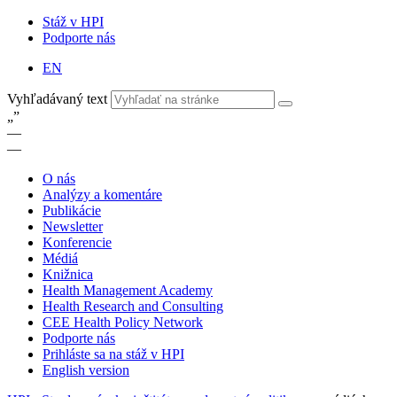
Stáž v HPI
Podporte nás
EN
Vyhľadávaný text
„
”
—
—
O nás
Analýzy a komentáre
Publikácie
Newsletter
Konferencie
Médiá
Knižnica
Health Management Academy
Health Research and Consulting
CEE Health Policy Network
Podporte nás
Prihláste sa na stáž v HPI
English version