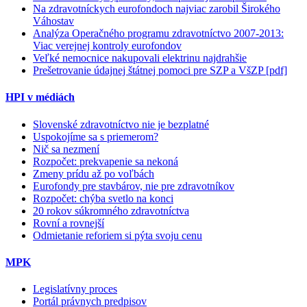
Na zdravotníckych eurofondoch najviac zarobil Širokého
Váhostav
Analýza Operačného programu zdravotníctvo 2007-2013:
Viac verejnej kontroly eurofondov
Veľké nemocnice nakupovali elektrinu najdrahšie
Prešetrovanie údajnej štátnej pomoci pre SZP a VšZP [pdf]
HPI v médiách
Slovenské zdravotníctvo nie je bezplatné
Uspokojíme sa s priemerom?
Nič sa nezmení
Rozpočet: prekvapenie sa nekoná
Zmeny prídu až po voľbách
Eurofondy pre stavbárov, nie pre zdravotníkov
Rozpočet: chýba svetlo na konci
20 rokov súkromného zdravotníctva
Rovní a rovnejší
Odmietanie reforiem si pýta svoju cenu
MPK
Legislatívny proces
Portál právnych predpisov