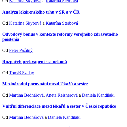
Od
Katarína Skybová
a
Katarína Šterbová
Analýza lekárenského trhu v SR a v ČR
Od
Katarína Skybová
a
Katarína Šterbová
Odvodový bonus v kontexte reformy verejného zdravotného
poistenia
Od
Peter Pažitný
Rozpočet: prekvapenie sa nekoná
Od
Tomáš Szalay
Mezinárodní porovnání mezd lékařů a sester
Od
Martina Bednářová
,
Aneta Reisnerová
a
Daniela Kandilaki
Vnitřní diferenciace mezd lékařů a sester v České republice
Od
Martina Bednářová
a
Daniela Kandilaki