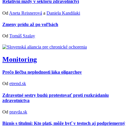
Relativní mzdy v sektoru zdravotnictví
Od
Aneta Reisnerová
a
Daniela Kandilaki
Zmeny prídu až po voľbách
Od
Tomáš Szalay
Monitoring
Prečo liečba neplodnosti láka oligarchov
Od
etrend.sk
Zdravotné sestry budú protestovať proti rozkrádaniu
zdravotníctva
Od
pravda.sk
Biznis s titulmi: Kto platí, môže byť v testoch aj podpriemerný