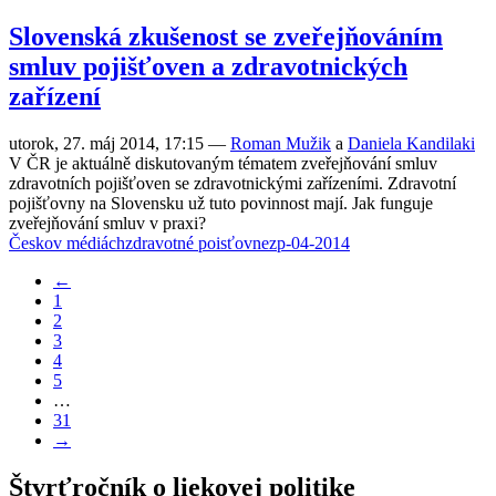
Slovenská zkušenost se zveřejňováním
smluv pojišťoven a zdravotnických
zařízení
utorok, 27. máj 2014, 17:15
—
Roman Mužik
a
Daniela Kandilaki
V ČR je aktuálně diskutovaným tématem zveřejňování smluv
zdravotních pojišťoven se zdravotnickými zařízeními. Zdravotní
pojišťovny na Slovensku už tuto povinnost mají. Jak funguje
zveřejňování smluv v praxi?
Česko
v médiách
zdravotné poisťovne
zp-04-2014
←
1
2
3
4
5
…
31
→
Štvrťročník o liekovej politike