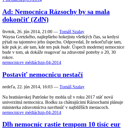
Ad: Nemocnica Rázsochy by sa mala
dokončiť (ZdN)
štvrtok, 26. jún 2014, 21:00
—
Tomáš Szalay
Wayna Gretzkého, najlepšieho hokejistu všetkých čias, sa kedysi
pýtali na tajomstvo jeho úspechu. Odpovedal, že nekorčuľuje tam,
kde puk
je
, ale tam, kde ten puk
bude
. Úspech modernej nemocnice
bude v tom, ak dokáže reagovať na zdravotné potreby o 20, 30
rokov.
nemocnice
v médiách
zp-04-2014
Postaviť nemocnicu nestačí
nedeľa, 22. jún 2014, 16:03
—
Tomáš Szalay
Na bratislavskej Patrónke by mohla už v roku 2017 stáť nová
univerzitná nemocnica. Bodku za chátrajúcimi Rázsochami plánuje
ministerka zdravotníctva navrhnúť v najbližších mesiacoch.
nemocnice
v médiách
zp-04-2014
Dlh nemocníc rastie tempom 10 tisíc eur