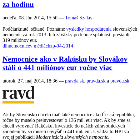
za hodinu
nedeľa, 08. jún 2014, 15:50
—
Tomáš Szalay
Podčiarknuté, sčítané. Poznáme
výsledky hospodárenia
slovenských
nemocníc za rok 2013. Ich záväzky po lehote splatnosti presiahli
319 miliónov eur.
dlh
nemocnice
v médiách
zp-04-2014
Nemocnice ako v Rakúsku by Slovákov
stáli o 441 miliónov eur ročne viac
utorok, 27. máj 2014, 18:36
—
pravda.sk
,
pravda.sk
a
pravda.sk
Ak by Slovensko chcelo mať také nemocnice ako Česká republika,
ročne by muselo preinvestovať o 136 mil. eur viac. Ak by sme sa
chceli vyrovnať Rakúsku, investície do našich zdravotníckych
zariadení by sa museli navýšiť o 441 mil. eur. Uvádza to HPI vo
svojej publikácii
Modernizácia slovenských nemocníc
.