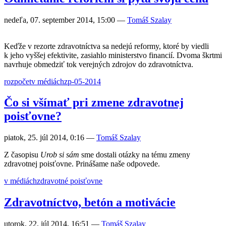
nedeľa, 07. september 2014, 15:00
—
Tomáš Szalay
Keďže v rezorte zdravotníctva sa nedejú reformy, ktoré by viedli
k jeho vyššej efektivite, zasiahlo ministerstvo financií. Dvoma škrtmi
navrhuje obmedziť tok verejných zdrojov do zdravotníctva.
rozpočet
v médiách
zp-05-2014
Čo si všímať pri zmene zdravotnej
poisťovne?
piatok, 25. júl 2014, 0:16
—
Tomáš Szalay
Z časopisu
Urob si sám
sme dostali otázky na tému zmeny
zdravotnej poisťovne. Prinášame naše odpovede.
v médiách
zdravotné poisťovne
Zdravotníctvo, betón a motivácie
utorok, 22. júl 2014, 16:51
—
Tomáš Szalay