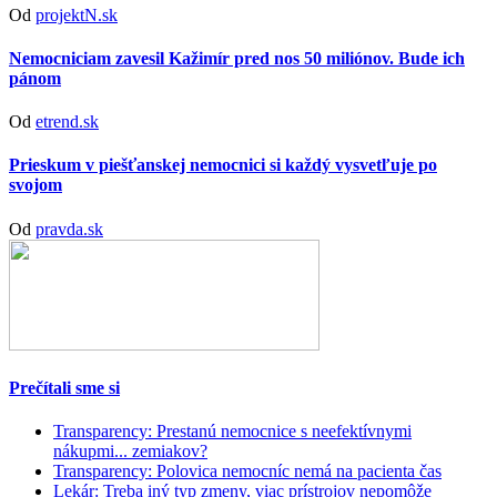
Od
projektN.sk
Nemocniciam zavesil Kažimír pred nos 50 miliónov. Bude ich
pánom
Od
etrend.sk
Prieskum v piešťanskej nemocnici si každý vysvetľuje po
svojom
Od
pravda.sk
Prečítali sme si
Transparency: Prestanú nemocnice s neefektívnymi
nákupmi... zemiakov?
Transparency: Polovica nemocníc nemá na pacienta čas
Lekár: Treba iný typ zmeny, viac prístrojov nepomôže