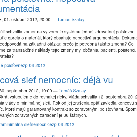
umentácia
, 01. október 2012, 20:00
—
Tomáš Szalay
júli schválila zámer na vytvorenie systému jednej zdravotnej poisťovne.
tie oprela o materiál, ktorý obsahuje nepoctivú argumentáciu. Dokum
neodpovedá na základnú otázku: prečo je potrebná takáto zmena? Čo
e za transakčné náklady tejto zmeny my, občania, pacienti, poistenci,
atelia?
né poisťovne
zp-06-2012
cová sieť nemocníc: déjà vu
 30. september 2012, 19:00
—
Tomáš Szalay
krát vstupujeme do rovnakej rieky. Vláda schválila 12. septembra 201
ia vlády o minimálnej sieti. Rok od jej zrušenia opäť zaviedla koncovú s
c, ktoré majú garantovaný kontrakt so zdravotnými poisťovňami. Spom
ovaných zdravotných zariadení je 36 štátnych.
va
minimálna sieť
nemocnice
zp-06-2012