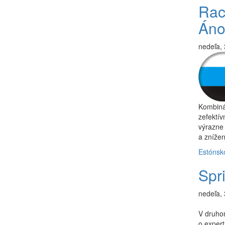
Rac
Áno
nedeľa,
Kombinác
zefektív
výrazne 
a znížen
Estónsk
Spr
nedeľa,
V druho
o expert