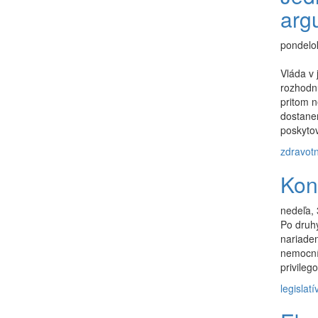
arg
pondelok
Vláda v 
rozhodnu
pritom 
dostanem
poskytov
zdravot
Kon
nedeľa,
Po druhý
nariaden
nemocní
privileg
legislatí