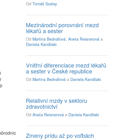
Od
Tomáš Szalay
Mezinárodní porovnání mezd
lékařů a sester
Od
Martina Bednářová
,
Aneta Reisnerová
a
Daniela Kandilaki
Vnitřní diferenciace mezd lékařů
a sester v České republice
á
b
Od
Martina Bednářová
a
Daniela Kandilaki
y.
Relativní mzdy v sektoru
zdravotnictví
Od
Aneta Reisnerová
a
Daniela Kandilaki
pôrodníc
Zmeny prídu až po voľbách