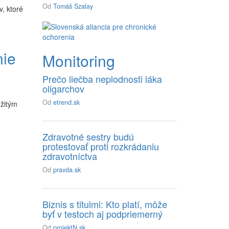
Od
Tomáš Szalay
, ktoré
nie
Monitoring
Prečo liečba neplodnosti láka
oligarchov
Od
etrend.sk
žitým
Zdravotné sestry budú
protestovať proti rozkrádaniu
zdravotníctva
Od
pravda.sk
Biznis s titulmi: Kto platí, môže
byť v testoch aj podpriemerný
Od
projektN.sk