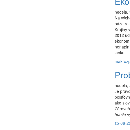
Eko
nedeľa,
Na výcho
oáza ra
Krajiny 
2012 udr
ekonomík
nenaplni
lanku.
makro
z
Pro
nedeľa,
Je pravd
poisťovn
ako slov
Zároveň 
horšie
vý
zp-06-2