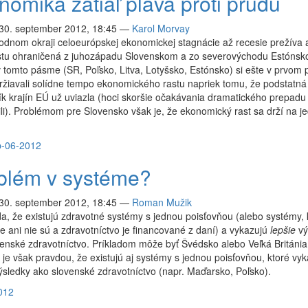
nomika zatiaľ pláva proti prúdu
 30. september 2012, 18:45
—
Karol Morvay
dnom okraji celoeurópskej ekonomickej stagnácie až recesie prežíva 
stu ohraničená z juhozápadu Slovenskom a zo severovýchodu Estónsk
v tomto pásme (SR, Poľsko, Litva, Lotyšsko, Estónsko) si ešte v prvom 
žiavali solídne tempo ekonomického rastu napriek tomu, že podstatná
 krajín EÚ už uviazla (hoci skoršie očakávania dramatického prepadu 
li). Problémom pre Slovensko však je, že ekonomický rast sa drží na j
p-06-2012
blém v systéme?
 30. september 2012, 18:45
—
Roman Mužik
a, že existujú zdravotné systémy s jednou poisťovňou (alebo systémy,
e ani nie sú a zdravotníctvo je financované z daní) a vykazujú
lepšie
vý
enské zdravotníctvo. Príkladom môže byť Švédsko alebo Veľká Británia
je však pravdou, že existujú aj systémy s jednou poisťovňou, ktoré vyk
sledky ako slovenské zdravotníctvo (napr. Maďarsko, Poľsko).
012