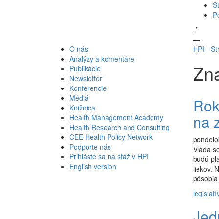
St
P
„
”
—
O nás
HPI - St
Analýzy a komentáre
Zna
Publikácie
Newsletter
Konferencie
Médiá
Rok 
Knižnica
na 
Health Management Academy
Health Research and Consulting
CEE Health Policy Network
pondelok
Podporte nás
Vláda sc
Prihláste sa na stáž v HPI
budú pla
English version
liekov. 
pôsobia
legislatí
Jed