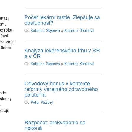
Počet lekární rastie. Zlepšuje sa
akási
dostupnosť?
om.
polroku
Od
Katarína Skybová
a
Katarína Šterbová
 časť
sa zatiaľ
edinom
Analýza lekárenského trhu v SR
a v ČR
Od
Katarína Skybová
a
Katarína Šterbová
Odvodový bonus v kontexte
reformy verejného zdravotného
 kde
poistenia
sledky
Od
Peter Pažitný
.
azujú
Rozpočet: prekvapenie sa
nekoná