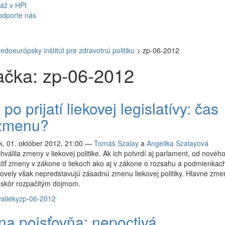
áž v HPI
odporte nás
redoeurópsky inštitút pre zdravotnú politiku
>
zp-06-2012
čka: zp-06-2012
po prijatí liekovej legislatívy: čas
zmenu?
, 01. október 2012, 21:00
—
Tomáš Szalay
a
Angelika Szalayová
hválila zmeny v liekovej politike. Ak ich potvrdí aj parlament, od novéh
tiť zmeny v zákone o liekoch ako aj v zákone o rozsahu a podmienkac
Novely však nepredstavujú zásadnú zmenu liekovej politiky. Hlavné zme
 skôr rozpačitým dojmom.
va
lieky
zp-06-2012
na poisťovňa: nepoctivá