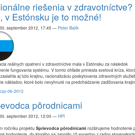
ionálne riešenia v zdravotníctve?
, v Estónsku je to možné!
 30. september 2012, 17:45
—
Peter Balík
ia reálnych opatrení v zdravotníctve mala v Estónsku za následok
nenie fungovania systému. V tomto ohľade priniesla svetová kríza, ktor
zasiahla aj túto krajinu, racionalizáciu poskytovania zdravotných služie
ie nákladov, ktoré bolo nevyhnuté na predchádzanie zadlžovania krajin
o
zp-06-2012
ievodca pôrodnicami
 30. september 2012, 12:00
—
HPI
m ročníku projektu
Sprievodca pôrodnicami
rozširujeme hodnotenie 
né hodnotenie, do ktorého sa zapojilo 15 expertov z radov slovenských