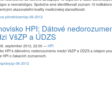
gov a neonatológov. Spoločne sme identifikovali zoznam 15 indikátorov
antnými ukazovateľmi kvality medicínskej starostlivosti.
dca pôrodnicami
zp-06-2012
novisko HPI: Dátové nedorozume
zi VšZP a ÚDZS
 06. september 2012, 22:00
—
HPI
sko HPI k dátovému nedorozumeniu medzi VšZP a ÚDZS a údajom pou
ze HPI o čakacích zoznamoch.
 správy
zp-06-2012