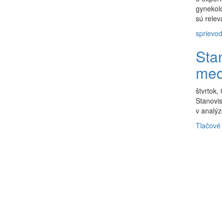
gynekoló
sú relev
sprievo
Sta
med
štvrtok,
Stanovi
v analý
Tlačové