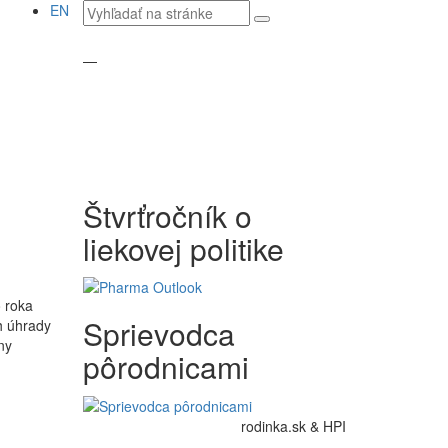
Vyhľadávaný
EN
text
—
Štvrťročník o
liekovej politike
o roka
Sprievodca
h úhrady
ny
pôrodnicami
rodinka.sk & HPI