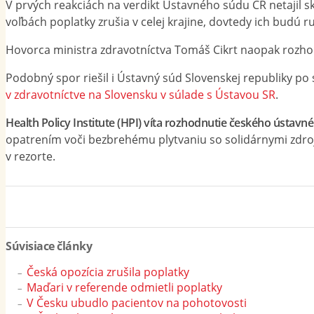
V prvých reakciách na verdikt Ústavného súdu ČR netajil sk
voľbách poplatky zrušia v celej krajine, dovtedy ich budú r
Hovorca ministra zdravotníctva Tomáš Cikrt naopak rozho
Podobný spor riešil i Ústavný súd Slovenskej republiky po
v zdravotníctve na Slovensku v súlade s Ústavou SR
.
Health Policy Institute (HPI) víta rozhodnutie českého ústavn
opatrením voči bezbrehému plytvaniu so solidárnymi zdrojm
v rezorte.
Súvisiace články
Česká opozícia zrušila poplatky
Maďari v referende odmietli poplatky
V Česku ubudlo pacientov na pohotovosti