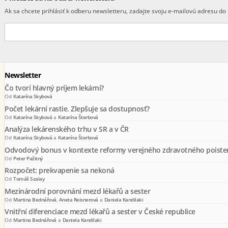
Ak sa chcete prihlásiť k odberu newsletteru, zadajte svoju e-mailovú adresu do 
Newsletter
Čo tvorí hlavný príjem lekární?
Od
Katarína Skybová
Počet lekární rastie. Zlepšuje sa dostupnosť?
Od
Katarína Skybová
a
Katarína Šterbová
Analýza lekárenského trhu v SR a v ČR
Od
Katarína Skybová
a
Katarína Šterbová
Odvodový bonus v kontexte reformy verejného zdravotného poiste
Od
Peter Pažitný
Rozpočet: prekvapenie sa nekoná
Od
Tomáš Szalay
Mezinárodní porovnání mezd lékařů a sester
Od
Martina Bednářová
,
Aneta Reisnerová
a
Daniela Kandilaki
Vnitřní diferenciace mezd lékařů a sester v České republice
Od
Martina Bednářová
a
Daniela Kandilaki