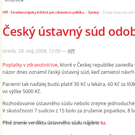
HPI - Stredoeurópsky inštitút pre zdravotnú politiku
>
Správy
>
Český ústavný súd 
Český ústavný súd odob
streda, 28. máj 2008, 12:00
—
HPI
Poplatky v zdravotníctve
, ktoré v Českej republike zavied
názor dnes oznámil český ústavný súd, keď zamietol návrh ľ
Pacienti tak naďalej budú platiť 30 Kč u lekára, 60 Kč za l
vo výške 5000 Kč.
Rozhodovanie ústavného súdu nebolo zrejme jednoduché, m
V skutočnosti 7 sudcov z 15 bolo za zrušenie popatkov, 8 bo
Plné znenie verdiktu ústavného súdu nájdete
tu
.