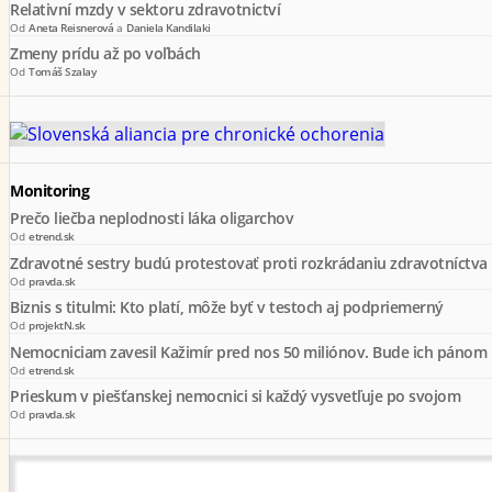
Relativní mzdy v sektoru zdravotnictví
Od
Aneta Reisnerová
a
Daniela Kandilaki
Zmeny prídu až po voľbách
Od
Tomáš Szalay
Monitoring
Prečo liečba neplodnosti láka oligarchov
Od
etrend.sk
Zdravotné sestry budú protestovať proti rozkrádaniu zdravotníctva
Od
pravda.sk
Biznis s titulmi: Kto platí, môže byť v testoch aj podpriemerný
Od
projektN.sk
Nemocniciam zavesil Kažimír pred nos 50 miliónov. Bude ich pánom
Od
etrend.sk
Prieskum v piešťanskej nemocnici si každý vysvetľuje po svojom
Od
pravda.sk