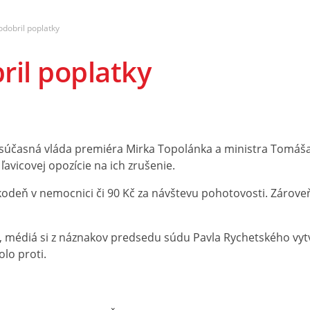
odobril poplatky
ril poplatky
la súčasná vláda premiéra Mirka Topolánka a ministra Tomáša
avicovej opozície na ich zrušenie.
ôžkodeň v nemocnici či 90 Kč za návštevu pohotovosti. Zárove
édiá si z náznakov predsedu súdu Pavla Rychetského vytvor
lo proti.