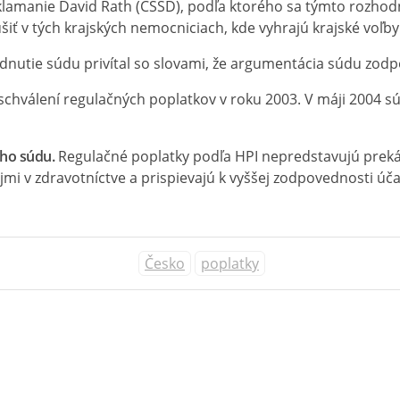
lamanie David Rath (ČSSD), podľa ktorého sa týmto rozhodnut
ušiť v tých krajských nemocniciach, kde vyhrajú krajské voľby
dnutie súdu privítal so slovami, že argumentácia súdu zod
 schválení regulačných poplatkov v roku 2003. V máji 2004 s
ého súdu.
Regulačné poplatky podľa HPI nepredstavujú prekáž
i v zdravotníctve a prispievajú k vyššej zodpovednosti účas
Česko
poplatky