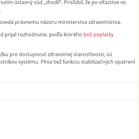
ím ústavný súd „zhodil“. Prisľúbil, že po víťazstve vo
.
povedá právnemu názoru ministerstva zdravotníctva.
úd prijal rozhodnutie, podľa ktorého
boli poplatky
ku pre dostupnosť zdravotnej starostlivosti, sú
tníkov systému. Plnia tiež funkciu stabilizačných opatrení