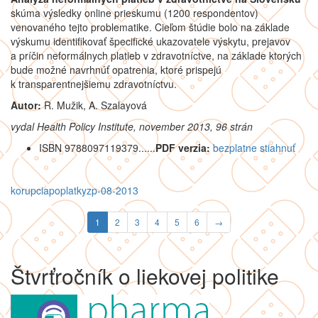
skúma výsledky online prieskumu (1200 respondentov)
venovaného tejto problematike. Cieľom štúdie bolo na základe
výskumu identifikovať špecifické ukazovatele výskytu, prejavov
a príčin neformálnych platieb v zdravotníctve, na základe ktorých
bude možné navrhnúť opatrenia, ktoré prispejú
k transparentnejšiemu zdravotníctvu.
Autor:
R. Mužik, A. Szalayová
vydal Health Policy Institute, november 2013, 96 strán
ISBN 9788097119379......
PDF verzia:
bezplatne stiahnuť
korupcia
poplatky
zp-08-2013
1
2
3
4
5
6
→
Štvrťročník o liekovej politike