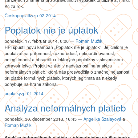
zařízeních znamená pro zdravotnictví výpadek přibližně 2,1 mld.
Kč za rok.
Česko
poplatky
zp-02-2014
Poplatok nie je úplatok
pondelok, 17. február 2014, 0:00
—
Roman Mužik
HPI spustil novú kampaň „Poplatok nie je úplatok“. Jej cieľom je
poukázať na prítomnosť, rôznorodosť, nekoordinovanosť,
nelegitímnosť a absurditu niektorých poplatkov v slovenskom
zdravotníctve. Projekt vznikol v nadväznosti na analýzu
neformálnych platieb, ktorá nás presvedčila o značnej nejasnosti
pri platbe formálnych platieb, ktorých legitimita sa niekedy
pohybuje na hrane zákona.
poplatky
zp-01-2014
Analýza neformálnych platieb
pondelok, 30. december 2013, 16:45
—
Angelika Szalayová
a
Roman Mužik
Analýza neformálnych platieb v zdravotníctve na Slovensku