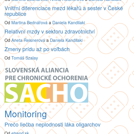
Vnitřní diferenciace mezd lékařů a sester v České
republice
Od
Martina Bednářová
a
Daniela Kandilaki
Relativní mzdy v sektoru zdravotnictví
Od
Aneta Reisnerová
a
Daniela Kandilaki
Zmeny prídu až po voľbách
Od
Tomáš Szalay
Monitoring
Prečo liečba neplodnosti láka oligarchov
Od
etrend.sk