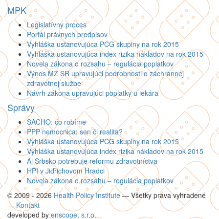
MPK
Legislatívny proces
Portál právnych predpisov
Vyhláška ustanovujúca PCG skupiny na rok 2015
Vyhláška ustanovujúca index rizika nákladov na rok 2015
Novela zákona o rozsahu – regulácia poplatkov
Výnos MZ SR upravujúci podrobnosti o záchrannej
zdravotnej službe
Návrh zákona upravujúci poplatky u lekára
Správy
SACHO: čo robíme
PPP nemocnica: sen či realita?
Vyhláška ustanovujúca PCG skupiny na rok 2015
Vyhláška ustanovujúca index rizika nákladov na rok 2015
Aj Srbsko potrebuje reformu zdravotníctva
HPI v Jidřichovom Hradci
Novela zákona o rozsahu – regulácia poplatkov
© 2009 - 2026
Health Policy Institute
—
Všetky práva vyhradené
—
Kontakt
developed by
enscope, s.r.o.