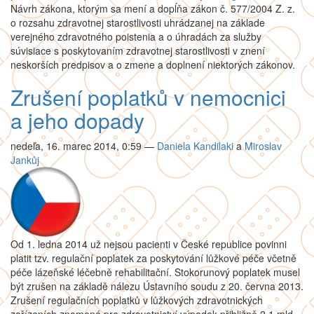
Návrh zákona, ktorým sa mení a dopĺňa zákon č. 577/2004 Z. z.
o rozsahu zdravotnej starostlivosti uhrádzanej na základe
verejného zdravotného poistenia a o úhradách za služby
súvisiace s poskytovaním zdravotnej starostlivosti v znení
neskorších predpisov a o zmene a doplnení niektorých zákonov.
Zrušení poplatků v nemocnici
a jeho dopady
nedeľa, 16. marec 2014, 0:59
—
Daniela Kandilaki
a
Miroslav
Jankůj
Od 1. ledna 2014 už nejsou pacienti v České republice povinni
platit tzv. regulační poplatek za poskytování lůžkové péče včetně
péče lázeňské léčebně rehabilitační. Stokorunový poplatek musel
být zrušen na základě nálezu Ústavního soudu z 20. června 2013.
Zrušení regulačních poplatků v lůžkových zdravotnických