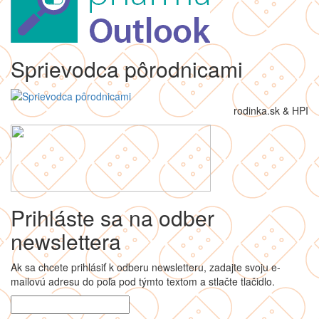
Sprievodca pôrodnicami
rodinka.sk & HPI
Prihláste sa na odber
newslettera
Ak sa chcete prihlásiť k odberu newsletteru, zadajte svoju e-
mailovú adresu do poľa pod týmto textom a stlačte tlačidlo.