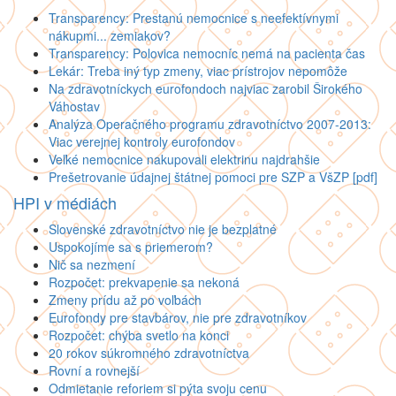
Transparency: Prestanú nemocnice s neefektívnymi
nákupmi... zemiakov?
Transparency: Polovica nemocníc nemá na pacienta čas
Lekár: Treba iný typ zmeny, viac prístrojov nepomôže
Na zdravotníckych eurofondoch najviac zarobil Širokého
Váhostav
Analýza Operačného programu zdravotníctvo 2007-2013:
Viac verejnej kontroly eurofondov
Veľké nemocnice nakupovali elektrinu najdrahšie
Prešetrovanie údajnej štátnej pomoci pre SZP a VšZP [pdf]
HPI v médiách
Slovenské zdravotníctvo nie je bezplatné
Uspokojíme sa s priemerom?
Nič sa nezmení
Rozpočet: prekvapenie sa nekoná
Zmeny prídu až po voľbách
Eurofondy pre stavbárov, nie pre zdravotníkov
Rozpočet: chýba svetlo na konci
20 rokov súkromného zdravotníctva
Rovní a rovnejší
Odmietanie reforiem si pýta svoju cenu