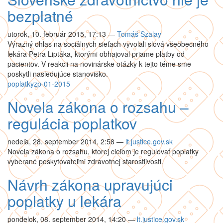
bezplatné
utorok, 10. február 2015, 17:13
—
Tomáš Szalay
Výrazný ohlas na sociálnych sieťach vyvolali slová všeobecného
lekára Petra Liptáka, ktorými obhajoval priame platby od
pacientov. V reakcii na novinárske otázky k tejto téme sme
poskytli nasledujúce stanovisko.
poplatky
zp-01-2015
Novela zákona o rozsahu –
regulácia poplatkov
nedeľa, 28. september 2014, 2:58
—
lt.justice.gov.sk
Novela zákona o rozsahu, ktorej cieľom je regulovať poplatky
vyberané poskytovateľmi zdravotnej starostlivosti.
Návrh zákona upravujúci
poplatky u lekára
pondelok, 08. september 2014, 14:20
—
lt.justice.gov.sk