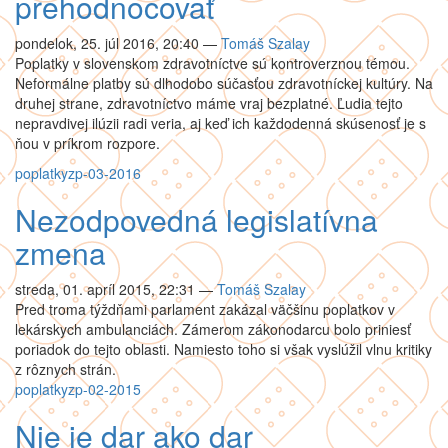
prehodnocovať
pondelok, 25. júl 2016, 20:40
—
Tomáš Szalay
Poplatky v slovenskom zdravotníctve sú kontroverznou témou.
Neformálne platby sú dlhodobo súčasťou zdravotníckej kultúry. Na
druhej strane, zdravotníctvo máme vraj bezplatné. Ľudia tejto
nepravdivej ilúzii radi veria, aj keď ich každodenná skúsenosť je s
ňou v príkrom rozpore.
poplatky
zp-03-2016
Nezodpovedná legislatívna
zmena
streda, 01. apríl 2015, 22:31
—
Tomáš Szalay
Pred troma týždňami parlament zakázal väčšinu poplatkov v
lekárskych ambulanciách. Zámerom zákonodarcu bolo priniesť
poriadok do tejto oblasti. Namiesto toho si však vyslúžil vlnu kritiky
z rôznych strán.
poplatky
zp-02-2015
Nie je dar ako dar