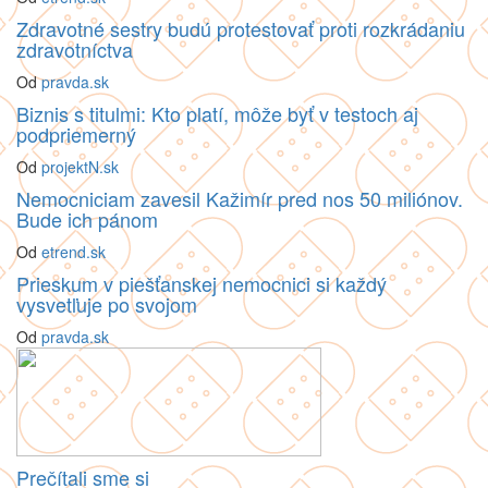
Zdravotné sestry budú protestovať proti rozkrádaniu
zdravotníctva
Od
pravda.sk
Biznis s titulmi: Kto platí, môže byť v testoch aj
podpriemerný
Od
projektN.sk
Nemocniciam zavesil Kažimír pred nos 50 miliónov.
Bude ich pánom
Od
etrend.sk
Prieskum v piešťanskej nemocnici si každý
vysvetľuje po svojom
Od
pravda.sk
Prečítali sme si