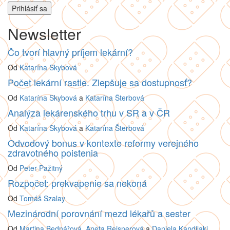
Newsletter
Čo tvorí hlavný príjem lekární?
Od
Katarína Skybová
Počet lekární rastie. Zlepšuje sa dostupnosť?
Od
Katarína Skybová
a
Katarína Šterbová
Analýza lekárenského trhu v SR a v ČR
Od
Katarína Skybová
a
Katarína Šterbová
Odvodový bonus v kontexte reformy verejného
zdravotného poistenia
Od
Peter Pažitný
Rozpočet: prekvapenie sa nekoná
Od
Tomáš Szalay
Mezinárodní porovnání mezd lékařů a sester
Od
Martina Bednářová
,
Aneta Reisnerová
a
Daniela Kandilaki