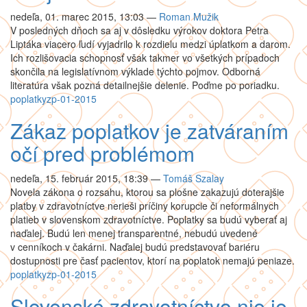
nedeľa, 01. marec 2015, 13:03
—
Roman Mužik
V posledných dňoch sa aj v dôsledku výrokov doktora Petra
Liptáka viacero ľudí vyjadrilo k rozdielu medzi úplatkom a darom.
Ich rozlišovacia schopnosť však takmer vo všetkých prípadoch
skončila na legislatívnom výklade týchto pojmov. Odborná
literatúra však pozná detailnejšie delenie. Poďme po poriadku.
poplatky
zp-01-2015
Zákaz poplatkov je zatváraním
očí pred problémom
nedeľa, 15. február 2015, 18:39
—
Tomáš Szalay
Novela zákona o rozsahu, ktorou sa plošne zakazujú doterajšie
platby v zdravotníctve nerieši príčiny korupcie či neformálnych
platieb v slovenskom zdravotníctve. Poplatky sa budú vyberať aj
naďalej. Budú len menej transparentné, nebudú uvedené
v cenníkoch v čakárni. Naďalej budú predstavovať bariéru
dostupnosti pre časť pacientov, ktorí na poplatok nemajú peniaze.
poplatky
zp-01-2015
Slovenské zdravotníctvo nie je