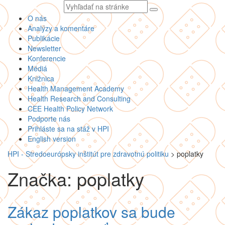
Vyhľadávaný
text
O nás
Analýzy a komentáre
Publikácie
Newsletter
Konferencie
Médiá
Knižnica
Health Management Academy
Health Research and Consulting
CEE Health Policy Network
Podporte nás
Prihláste sa na stáž v HPI
English version
HPI - Stredoeurópsky inštitút pre zdravotnú politiku
>
poplatky
Značka: poplatky
Zákaz poplatkov sa bude