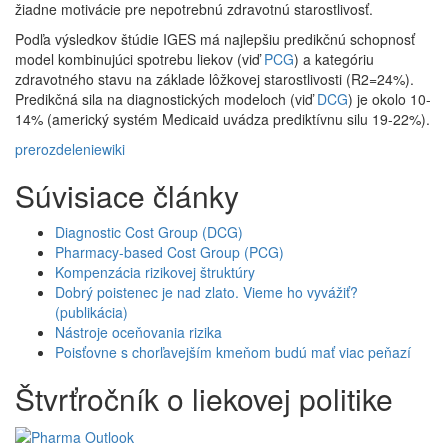
žiadne motivácie pre nepotrebnú zdravotnú starostlivosť.
Podľa výsledkov štúdie IGES má najlepšiu predikčnú schopnosť
model kombinujúci spotrebu liekov (viď
PCG
) a kategóriu
zdravotného stavu na základe lôžkovej starostlivosti (R2=24%).
Predikčná sila na diagnostických modeloch (viď
DCG
) je okolo 10-
14% (americký systém Medicaid uvádza prediktívnu silu 19-22%).
prerozdelenie
wiki
Súvisiace články
Diagnostic Cost Group (DCG)
Pharmacy-based Cost Group (PCG)
Kompenzácia rizikovej štruktúry
Dobrý poistenec je nad zlato. Vieme ho vyvážiť?
(publikácia)
Nástroje oceňovania rizika
Poisťovne s chorľavejším kmeňom budú mať viac peňazí
Štvrťročník o liekovej politike