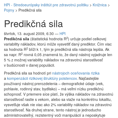
HPI - Stredoeurópsky inštitút pre zdravotnú politiku
>
Knižnica
>
Pojmy
>
Predikčná sila
Predikčná sila
štvrtok, 13. august 2009, 6:30
—
HPI
2
Predikčná sila
(štatistická hodnota R
) určuje podiel celkovej
variability nákladov, ktorú môže vysvetliť daný prediktor. Čím viac
2
sa hodnota R
blíži k 1, tým je predikčná sila nástroja lepšia. Ak
2
sa napr. R
rovná 0,05 znamená to, že daný nástroj vyjadruje len
5 % z možnej variability nákladov na zdravotnú starostlivosť
v budúcnosti v danej populácii.
Predikčná sila sa hodnotí pri
nástrojoch oceňovania rizika
a
kompenzácii rizikovej štruktúry poistencov
. Najčastejšie
používaný nástroj prerozdelenia – demografické údaje (vek,
pohlavie, rodinný stav, bydlisko) – má veľmi nízku predikčnú
schopnosť. V priemere síce platí, že výška nákladov na zdravotnú
starostlivosť rastie s vekom, alebo sa viaže na konkrétnu lokalitu,
vysvetľuje však nie viac ako 2% variability nákladov na zdravotnú
starostlivosť. Na druhej strane, tento nástroj je jednoducho
administrovateľný, rezistentný voči manipulácií a neposkytuje