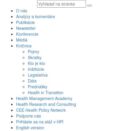
Vyhľadávaný
text
O nás
Analýzy a komentáre
Publikácie
Newsletter
Konferencie
Médiá
Knižnica
Pojmy
Skratky
Kto je kto
Inštitúcie
Legislatíva
Dáta
Prednášky
Health in Transition
Health Management Academy
Health Research and Consulting
CEE Health Policy Network
Podporte nás
Prihláste sa na stáž v HPI
English version