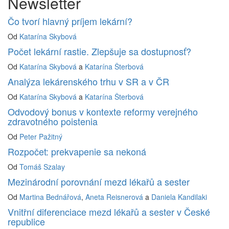
Newsletter
Čo tvorí hlavný príjem lekární?
Od
Katarína Skybová
Počet lekární rastie. Zlepšuje sa dostupnosť?
Od
Katarína Skybová
a
Katarína Šterbová
Analýza lekárenského trhu v SR a v ČR
Od
Katarína Skybová
a
Katarína Šterbová
Odvodový bonus v kontexte reformy verejného
zdravotného poistenia
Od
Peter Pažitný
Rozpočet: prekvapenie sa nekoná
Od
Tomáš Szalay
Mezinárodní porovnání mezd lékařů a sester
Od
Martina Bednářová
,
Aneta Reisnerová
a
Daniela Kandilaki
Vnitřní diferenciace mezd lékařů a sester v České
republice