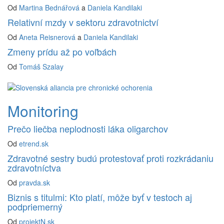
Od
Martina Bednářová
a
Daniela Kandilaki
Relativní mzdy v sektoru zdravotnictví
Od
Aneta Reisnerová
a
Daniela Kandilaki
Zmeny prídu až po voľbách
Od
Tomáš Szalay
Monitoring
Prečo liečba neplodnosti láka oligarchov
Od
etrend.sk
Zdravotné sestry budú protestovať proti rozkrádaniu
zdravotníctva
Od
pravda.sk
Biznis s titulmi: Kto platí, môže byť v testoch aj
podpriemerný
Od
projektN.sk