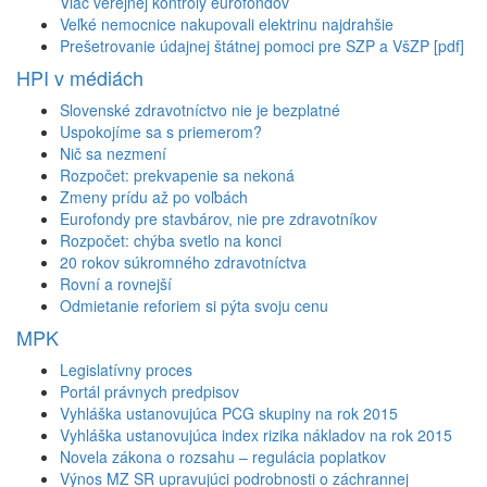
Viac verejnej kontroly eurofondov
Veľké nemocnice nakupovali elektrinu najdrahšie
Prešetrovanie údajnej štátnej pomoci pre SZP a VšZP [pdf]
HPI v médiách
Slovenské zdravotníctvo nie je bezplatné
Uspokojíme sa s priemerom?
Nič sa nezmení
Rozpočet: prekvapenie sa nekoná
Zmeny prídu až po voľbách
Eurofondy pre stavbárov, nie pre zdravotníkov
Rozpočet: chýba svetlo na konci
20 rokov súkromného zdravotníctva
Rovní a rovnejší
Odmietanie reforiem si pýta svoju cenu
MPK
Legislatívny proces
Portál právnych predpisov
Vyhláška ustanovujúca PCG skupiny na rok 2015
Vyhláška ustanovujúca index rizika nákladov na rok 2015
Novela zákona o rozsahu – regulácia poplatkov
Výnos MZ SR upravujúci podrobnosti o záchrannej