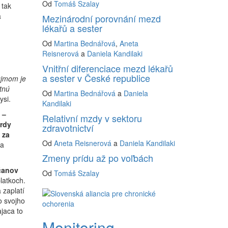
Od
Tomáš Szalay
 tak
a
Mezinárodní porovnání mezd
lékařů a sester
Od
Martina Bednářová
,
Aneta
Reisnerová
a
Daniela Kandilaki
Vnitřní diferenciace mezd lékařů
a sester v České republice
áujmom je
tnú
Od
Martina Bednářová
a
Daniela
ysi.
Kandilaki
 –
Relativní mzdy v sektoru
ardy
zdravotnictví
 za
Od
Aneta Reisnerová
a
Daniela Kandilaki
ka
Zmeny prídu až po voľbách
čanov
Od
Tomáš Szalay
latkoch.
 zaplatí
o svojho
jaca to
Monitoring