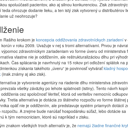
škou spoluúčasti pacientov, ako aj silnou konkurenciou. Zisk zdravotný
í teda ohrozuje dodanie lieku, a ten istý zisk vytvorený u distributérov l
danie už neohrozuje?
lženie
m Rašiho krokom je
koncepcia oddlžovania zdravotníckych zariadení
v 
d korún v roku 2009. Uvažuje v nej s tromi alternatívami. Prvou je návra
 výpomoc zdravotníckym zariadeniam vo forme úveru od ministerstva fi
ernatíva vlastne nie je oddlžením, ale reštrukturalizáciou dlhu pri výhod
ach. Čas splácania je navrhnutý na 15 rokov pri odložení splátok na 
dmienkou získania takéhoto „úveru“ je povinnosť vytvárať
kladný hospo
k
(inak známy aj ako zisk).
ternatíva je vytvorenie agentúry na riadenie dlhu ministerstva zdravotn
 prevzala všetky záväzky po lehote splatnosti (istiny). Tento návrh kopír
 oddlženia cez spoločnosť Veriteľ, ktorá od veriteľov nemocníc odkupov
ky. Tretia alternatíva je dotácia zo štátneho rozpočtu vo forme štátnej
hnika opäť nie je oddlžením, ale predstavuje systém priamych dotácií z
 rozpočtu. A zrejme bude narúšať hospodársku súťaž, lebo dotácie sa
ú k tým nemocniciam, ktoré sú napríklad v zisku.
m znakom všetkých troch alternatív je, že
nemajú žiadne finančné kryt