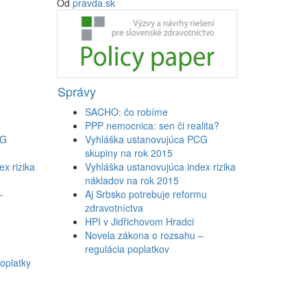
Od
pravda.sk
Správy
SACHO: čo robíme
PPP nemocnica: sen či realita?
CG
Vyhláška ustanovujúca PCG
skupiny na rok 2015
x rizika
Vyhláška ustanovujúca index rizika
nákladov na rok 2015
–
Aj Srbsko potrebuje reformu
zdravotníctva
HPI v Jidřichovom Hradci
Novela zákona o rozsahu –
regulácia poplatkov
oplatky