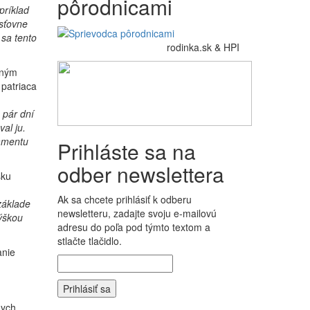
pôrodnicami
príklad
isťovne
 sa tento
rodinka.sk & HPI
čným
 patriaca
 pár dní
al ju.
lamentu
Prihláste sa na
odber newslettera
sku
Ak sa chcete prihlásiť k odberu
 základe
newsletteru, zadajte svoju e-mailovú
ýškou
adresu do poľa pod týmto textom a
stlačte tlačidlo.
anie
nych