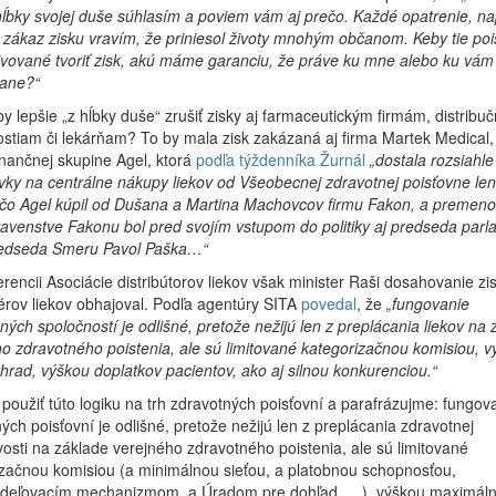
hĺbky svojej duše súhlasím a poviem vám aj prečo. Každé opatrenie, na
n zákaz zisku vravím, že priniesol životy mnohým občanom. Keby tie po
ivované tvoriť zisk, akú máme garanciu, že práve ku mne alebo ku vám
tane?“
y lepšie „z hĺbky duše“ zrušiť zisky aj farmaceutickým firmám, distribu
stiam či lekárňam? To by mala zisk zakázaná aj firma Martek Medical,
inančnej skupine Agel, ktorá
podľa týždenníka Žurnál
„dostala rozsiahle
ky na centrálne nákupy liekov od Všeobecnej zdravotnej poisťovne len
čo Agel kúpil od Dušana a Martina Machovcov firmu Fakon, a premenov
avenstve Fakonu bol pred svojím vstupom do politiky aj predseda par
edseda Smeru Pavol Paška…“
rencii Asociácie distribútorov liekov však minister Raši dosahovanie zi
térov liekov obhajoval. Podľa agentúry SITA
povedal
, že
„fungovanie
čných spoločností je odlišné, pretože nežijú len z preplácania liekov na
o zdravotného poistenia, ale sú limitované kategorizačnou komisiou, v
hrad, výškou doplatkov pacientov, ako aj silnou konkurenciou.“
oužiť túto logiku na trh zdravotných poisťovní a parafrázujme: fungov
ých poisťovní je odlišné, pretože nežijú len z preplácania zdravotnej
ivosti na základe verejného zdravotného poistenia, ale sú limitované
začnou komisiou (a minimálnou sieťou, a platobnou schopnosťou,
zdeľovacím mechanizmom, a Úradom pre dohľad, …), výškou maximál