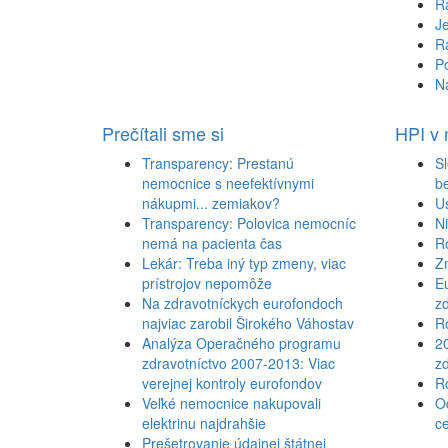
Ra
J
Ra
Po
Na
Prečítali sme si
HPI v
Transparency: Prestanú
Sl
nemocnice s neefektívnymi
b
nákupmi... zemiakov?
U
Transparency: Polovica nemocníc
N
nemá na pacienta čas
R
Lekár: Treba iný typ zmeny, viac
Z
prístrojov nepomôže
Eu
Na zdravotníckych eurofondoch
zd
najviac zarobil Širokého Váhostav
Ro
Analýza Operačného programu
2
zdravotníctvo 2007-2013: Viac
zd
verejnej kontroly eurofondov
Ro
Veľké nemocnice nakupovali
Od
elektrinu najdrahšie
c
Prešetrovanie údajnej štátnej