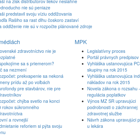
ši na zisk distribútorov liekov nesiahne
ednoducho nie sú peniaze
ši predstavil svoju víziu oddlžovania
dľa Rašiho sa rast dlhu čoskoro zastaví
 oddlženie nie sú v rozpočte plánované zdroje
 médiách
MPK
ovenské zdravotníctvo nie je
Legislatívny proces
ezplatné
Portál právnych predpisov
spokojíme sa s priemerom?
Vyhláška ustanovujúca P
ič sa nezmení
skupiny na rok 2015
ozpočet: prekvapenie sa nekoná
Vyhláška ustanovujúca inde
meny prídu až po voľbách
nákladov na rok 2015
rofondy pre stavbárov, nie pre
Novela zákona o rozsahu 
ravotníkov
regulácia poplatkov
zpočet: chýba svetlo na konci
Výnos MZ SR upravujúci
0 rokov súkromného
podrobnosti o záchrannej
ravotníctva
zdravotnej službe
vní a rovnejší
Návrh zákona upravujúci p
mietanie reforiem si pýta svoju
u lekára
enu