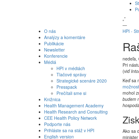
St
P
„
”
—
O nás
HPI - St
Analýzy a komentáre
Raš
Publikácie
Newsletter
Konferencie
nedeľa,
Médiá
Pri nást
HPI v médiách
(viď
Int
Tlačové správy
Keď sa m
Strategické scenáre 2020
možnost
Presspack
mohol z
Prečítali sme si
budem m
Knižnica
hospodá
Health Management Academy
Health Research and Consulting
Zis
CEE Health Policy Network
Podporte nás
Prihláste sa na stáž v HPI
Ako sa d
English version
minister