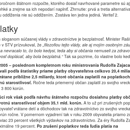
oročnom štátnom rozpočte, ktorého dosiaľ navrhované parametre sú aj
ehké a zrejme sa ich nepodarí naplniť. Zhrnutie: prvá a tretia alternatív
 oddlženia nie sú oddlžením. Zostáva len jedna jediná. Veriteľ 2.
latky
sloganom súčasnej vlády v zdravotníctve je bezplatnosť. Minister Raši
 v STV prízvukoval, že
„filozofiou tejto vlády, ale aj mojím osobným z
sa nevracalo to, čo bolo kedysi, teda aby si občania nemuseli za zdravo
ivosť doplácať, aby bola bezplatná.“
Tak sa pozrime, čo vlastne bolo ked
2005 – poslednom kompletnom roku ministrovania Rudolfa Zajaca
ali podľa štatistiky priame platby obyvateľstva celkovo 20,4 mili
átane približne 2,5 miliardy, ktoré občania zaplatili na poplatkoch
nú starostlivosť.
Ročne teda priemerný občan zaplatil zo svojho vrec
e 3 800 korún.
ci rok však podľa návrhu štátneho rozpočtu dosiahnu platby ob
votnú starostlivosť objem 35,1 mld. korún.
A to už pri zrušených pop
yvateľ vrátane detí a dôchodcov tak na zdravotníctvo zo svojho vrecka
rún ročne. V pomernom vyjadrení tak v roku 2009 obyvatelia priamo z
 viac 23 percent všetkých výdavkov na zdravotníctvo. Za éry Rudolfa Za
ximálne 19 percent.
Po zrušení poplatkov teda ľudia platia na