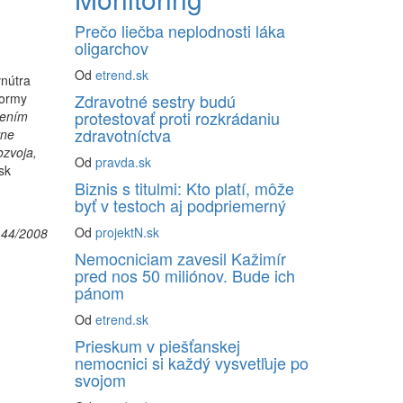
Prečo liečba neplodnosti láka
oligarchov
Od
etrend.sk
vnútra
formy
Zdravotné sestry budú
protestovať proti rozkrádaniu
šením
zdravotníctva
vne
ozvoja,
Od
pravda.sk
sk
Biznis s titulmi: Kto platí, môže
byť v testoch aj podpriemerný
Od
projektN.sk
 44/2008
Nemocniciam zavesil Kažimír
pred nos 50 miliónov. Bude ich
pánom
Od
etrend.sk
Prieskum v piešťanskej
nemocnici si každý vysvetľuje po
svojom