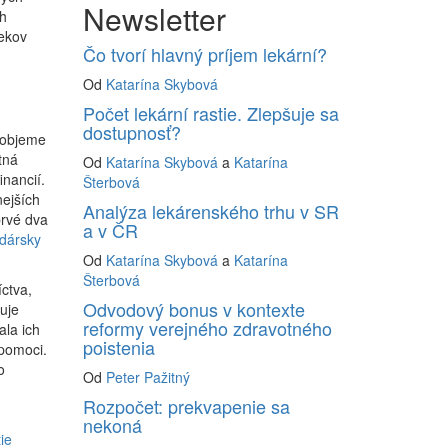
Newsletter
ch
iekov
Čo tvorí hlavný príjem lekární?
Od
Katarína Skybová
Počet lekární rastie. Zlepšuje sa
dostupnosť?
objeme
tná
Od
Katarína Skybová
a
Katarína
nancií.
Šterbová
nejších
Analýza lekárenského trhu v SR
prvé dva
a v ČR
dársky
Od
Katarína Skybová
a
Katarína
Šterbová
íctva,
Odvodový bonus v kontexte
uje
reformy verejného zdravotného
ala ich
poistenia
 pomoci.
o
Od
Peter Pažitný
Rozpočet: prekvapenie sa
nekoná
ie