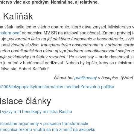
níctvo viac ako predtým. Nominálne, aj relatívne.
 Kaliňák
a však našlo jedno vládne opatrenie, ktoré dáva zmysel. Ministerstvo 
ansformovať
nemocnicu MV SR na akciovú spoločnosť. Zmenu právnej 
ňuje
„vytvorením tlaku na jej efektívne fungovanie a hospodárenie, zvý
v
p
oskytovaní služieb, transparentným hospodárením a v prípade sprá
aného podnikateľského plánu aj v prípadnom samofinancovaní svojho r
nuje požiadavky na štátny rozpočet.“
Po slovensky – bude dosahovať zi
 ju nutné v budúcnosti oddlžovať. Nebolo by lepšie, keby sa ministrom
íctva stal Robert Kaliňák?
článok bol
publikovaný
v časopise .týždeň
0/2008
lieky
poplatky
transformácia
v médiách
Zdravotná politika
isiace články
i výzvy a tri hendikepy ministra Rašiho
acionálne argumenty v prospech transformácie
emocnica rezortu vnútra sa má zmeniť na akciovku