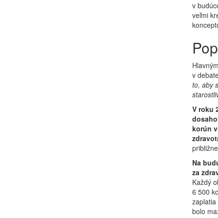
v budúc
veľmi kr
konceptu
Pop
Hlavným 
v debate
to, aby 
starostl
V roku 
dosahov
korún vr
zdravot
približn
Na budú
za zdra
Každý ob
6 500 ko
zaplatia
bolo ma