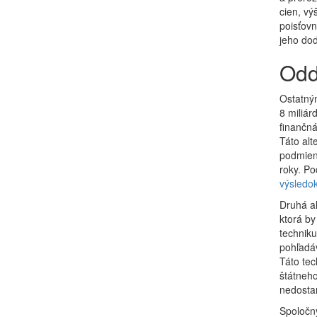
cien, vý
poisťovn
jeho do
Odd
Ostatný
8 miliár
finančná
Táto alt
podmienk
roky. Po
výsledo
Druhá al
ktorá by
techniku
pohľadáv
Táto tec
štátneho
nedostan
Spoločný