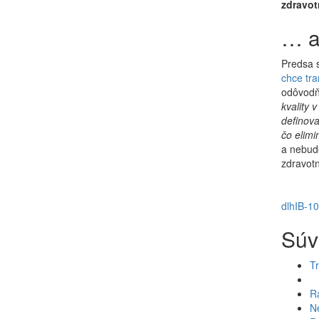
zdravot
… a
Predsa s
chce tr
odôvod
kvality 
definov
čo elimi
a nebude
zdravotn
dlh
IB-1
Súv
Tr
R
N