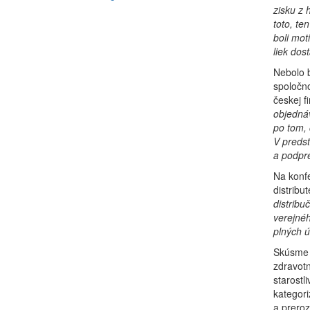
zisku z 
toto, te
boli mot
liek dos
Nebolo b
spoločno
českej f
objednáv
po tom, 
V
predst
a podpr
Na konfe
distribu
distribu
verejnéh
plných ú
Skúsme p
zdravotn
starostl
kategori
a prero