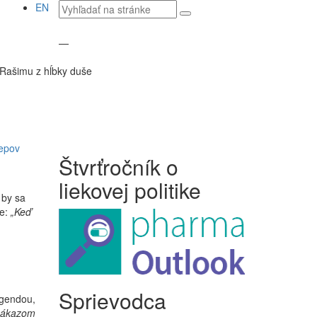
Vyhľadávaný
EN
text
—
Rašimu z hĺbky duše
kepov
Štvrťročník o
liekovej politike
 by sa
te:
„Keď
Sprievodca
agendou,
zákazom