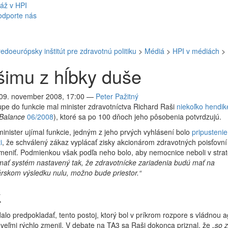
áž v HPI
odporte nás
redoeurópsky inštitút pre zdravotnú politiku
>
Médiá
>
HPI v médiách
>
imu z hĺbky duše
 09. november 2008, 17:00
—
Peter Pažitný
upe do funkcie mal minister zdravotníctva Richard Raši
niekoľko hendi
oBalance
06/2008
), ktoré sa po 100 dňoch jeho pôsobenia potvrdzujú.
inister ujímal funkcie, jedným z jeho prvých vyhlásení bolo
pripustenie
i
, že schválený zákaz vyplácať zisky akcionárom zdravotných poisťovní
meniť. Podmienkou však podľa neho bolo, aby nemocnice neboli v stra
ať systém nastavený tak, že zdravotnícke zariadenia budú mať na
rskom výsledku nulu, možno bude priestor.“
k
alo predpokladať, tento postoj, ktorý bol v príkrom rozpore s vládnou 
 veľmi rýchlo zmenil. V debate na TA3 sa Raši dokonca priznal, že
„so 