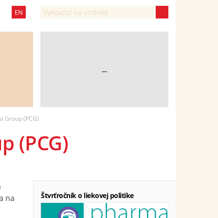
EN
—
t Group (PCG)
p (PCG)
a
Štvrťročník o liekovej politike
a na