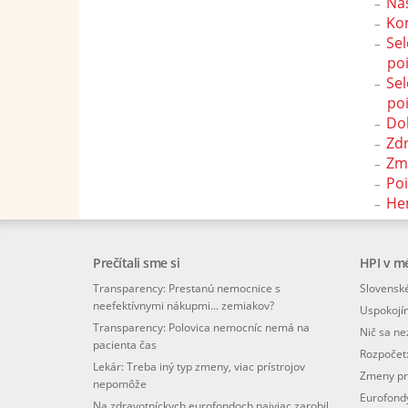
Nás
Kom
Sel
poi
Sel
poi
Dob
Zd
Zm
Po
Hem
Prečítali sme si
HPI v m
Transparency: Prestanú nemocnice s
Slovenské
neefektívnymi nákupmi... zemiakov?
Uspokojí
Transparency: Polovica nemocníc nemá na
Nič sa n
pacienta čas
Rozpočet
Lekár: Treba iný typ zmeny, viac prístrojov
Zmeny pr
nepomôže
Eurofondy
Na zdravotníckych eurofondoch najviac zarobil