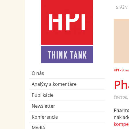
STÁŽ V 
HPI - Stre
O nás
Ph
Analýzy a komentáre
Publikácie
štvrtok
Newsletter
Pharma
Konferencie
náklad
kompen
Médiá