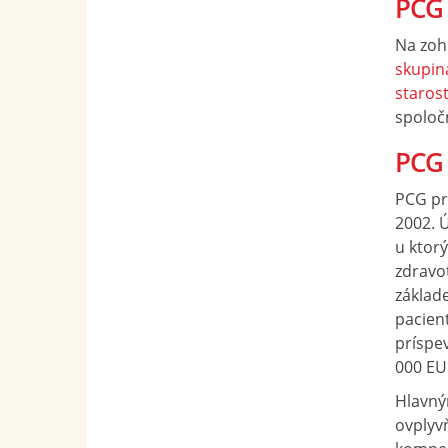
PCG 
Na zoh
skupin
starost
spoloč
PCG
PCG pr
2002. 
u ktor
zdravo
základ
pacien
príspe
000 EU
Hlavný
ovplyv