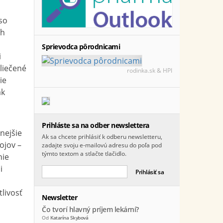
so
ch
Sprievodca pôrodnicami
i
 liečené
rodinka.sk & HPI
ie
ak
Prihláste sa na odber newslettera
nejšie
Ak sa chcete prihlásiť k odberu newsletteru,
ojov –
zadajte svoju e-mailovú adresu do poľa pod
týmto textom a stlačte tlačidlo.
nie
i
livosť
Newsletter
Čo tvorí hlavný príjem lekární?
Od
Katarína Skybová