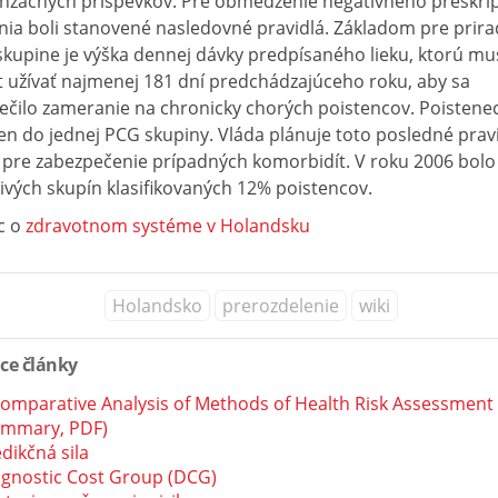
začných príspevkov. Pre obmedzenie negatívneho preskri
nia boli stanovené nasledovné pravidlá. Základom pre prira
skupine je výška dennej dávky predpísaného lieku, ktorú mu
t užívať najmenej 181 dní predchádzajúceho roku, aby sa
ečilo zameranie na chronicky chorých poistencov. Poistene
len do jednej PCG skupiny. Vláda plánuje toto posledné prav
 pre zabezpečenie prípadných komorbidít. V roku 2006 bolo
ivých skupín klasifikovaných 12% poistencov.
c o
zdravotnom systéme v Holandsku
Holandsko
prerozdelenie
wiki
ace články
omparative Analysis of Methods of Health Risk Assessment
ummary, PDF)
dikčná sila
agnostic Cost Group (DCG)