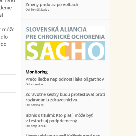
pčného
Zmeny prídu až po voľbách
denie
Od
Tomáš Szalay
sí
c môže
idlo
 do
Monitoring
Prečo liečba neplodnosti láka oligarchov
Od
etrend.sk
Zdravotné sestry budú protestovať proti
rozkrádaniu zdravotníctva
Od
pravda.sk
Biznis s titulmi: Kto platí, môže byť
v testoch aj podpriemerný
Od
projektN.sk
Nemocniciam zavesil Kažimír pred nos