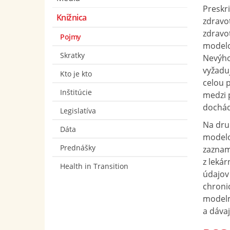
Preskr
Knižnica
zdravot
zdravot
Pojmy
modelo
Skratky
Nevýho
vyžaduj
Kto je kto
celou p
Inštitúcie
medzi 
dochád
Legislatíva
Na dru
Dáta
modelo
Prednášky
zaznam
z lekár
Health in Transition
údajov 
chroni
modelm
a dávaj