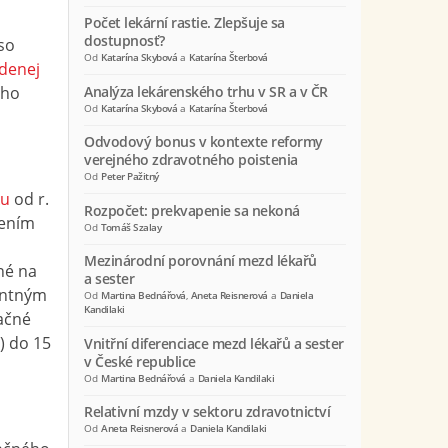
Počet lekární rastie. Zlepšuje sa
dostupnosť?
so
Od
Katarína Skybová
a
Katarína Šterbová
adenej
eho
Analýza lekárenského trhu v SR a v ČR
Od
Katarína Skybová
a
Katarína Šterbová
Odvodový bonus v kontexte reformy
verejného zdravotného poistenia
Od
Peter Pažitný
ku
od r.
Rozpočet: prekvapenie sa nekoná
rením
Od
Tomáš Szalay
Mezinárodní porovnání mezd lékařů
né na
a sester
antným
Od
Martina Bednářová
,
Aneta Reisnerová
a
Daniela
Kandilaki
ačné
) do 15
Vnitřní diferenciace mezd lékařů a sester
v České republice
Od
Martina Bednářová
a
Daniela Kandilaki
Relativní mzdy v sektoru zdravotnictví
Od
Aneta Reisnerová
a
Daniela Kandilaki