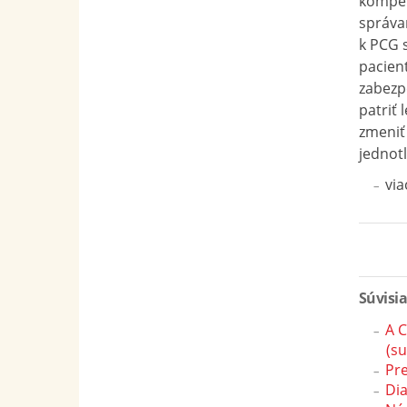
kompen
správa
k PCG 
pacien
zabezp
patriť 
zmeniť
jednotl
via
Súvisi
A C
(s
Pre
Di