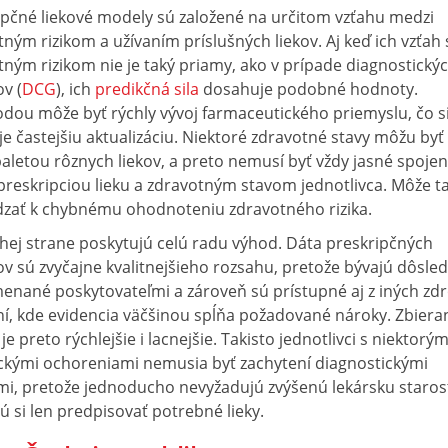
ipčné liekové modely sú založené na určitom vzťahu medzi
ným rizikom a užívaním príslušných liekov. Aj keď ich vzťah 
ným rizikom nie je taký priamy, ako v prípade diagnostický
v (
DCG
), ich
predikčná sila
dosahuje podobné hodnoty.
dou môže byť rýchly vývoj farmaceutického priemyslu, čo s
e častejšiu aktualizáciu. Niektoré zdravotné stavy môžu byť
aletou rôznych liekov, a preto nemusí byť vždy jasné spojen
preskripciou lieku a zdravotným stavom jednotlivca. Môže t
zať k chybnému ohodnoteniu zdravotného rizika.
hej strane poskytujú celú radu výhod. Dáta preskripčných
v sú zvyčajne kvalitnejšieho rozsahu, pretože bývajú dôsled
enané poskytovateľmi a zároveň sú prístupné aj z iných zdr
ní, kde evidencia väčšinou spĺňa požadované nároky. Zbiera
je preto rýchlejšie i lacnejšie. Takisto jednotlivci s niektorým
ckými ochoreniami nemusia byť zachytení diagnostickými
i, pretože jednoducho nevyžadujú zvýšenú lekársku starost
ú si len predpisovať potrebné lieky.