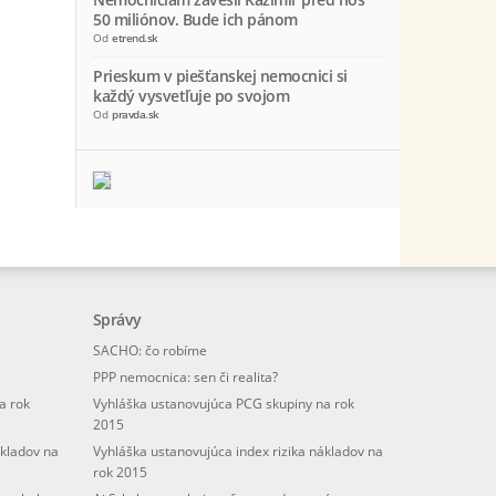
50 miliónov. Bude ich pánom
Od
etrend.sk
Prieskum v piešťanskej nemocnici si
každý vysvetľuje po svojom
Od
pravda.sk
Správy
SACHO: čo robíme
PPP nemocnica: sen či realita?
a rok
Vyhláška ustanovujúca PCG skupiny na rok
2015
ákladov na
Vyhláška ustanovujúca index rizika nákladov na
rok 2015