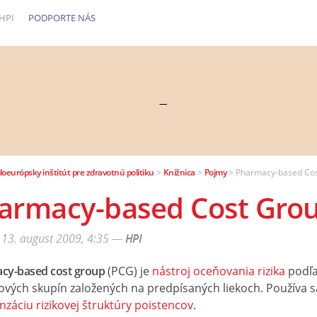
HPI
PODPORTE NÁS
—
doeurópsky inštitút pre zdravotnú politiku
>
Knižnica
>
Pojmy
>
Pharmacy-based Cos
armacy-based Cost Grou
, 13. august 2009, 4:35
—
HPI
cy-based cost group
(PCG) je
nástroj oceňovania rizika
podľ
ových skupín založených na predpísaných liekoch. Používa s
záciu rizikovej štruktúry poistencov
.