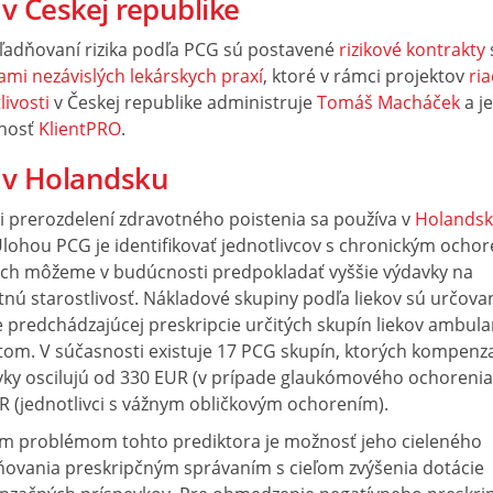
v Českej republike
ľadňovaní rizika podľa PCG sú postavené
rizikové kontrakty
ami nezávislých lekárskych praxí
, ktoré v rámci projektov
ri
livosti
v Českej republike administruje
Tomáš Macháček
a j
nosť
KlientPRO
.
 v Holandsku
i prerozdelení zdravotného poistenia sa používa v
Holands
Úlohou PCG je identifikovať jednotlivcov s chronickým ocho
ých môžeme v budúcnosti predpokladať vyššie výdavky na
tnú starostlivosť. Nákladové skupiny podľa liekov sú určova
e predchádzajúcej preskripcie určitých skupín liekov ambul
tom. V súčasnosti existuje 17 PCG skupín, ktorých kompenz
vky oscilujú od 330 EUR (v prípade glaukómového ochorenia
R (jednotlivci s vážnym obličkovým ochorením).
m problémom tohto prediktora je možnosť jeho cieleného
ňovania preskripčným správaním s cieľom zvýšenia dotácie