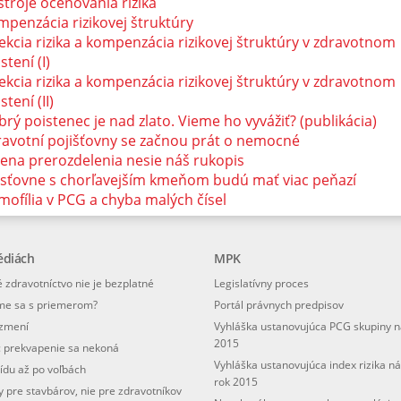
troje oceňovania rizika
penzácia rizikovej štruktúry
ekcia rizika a kompenzácia rizikovej štruktúry v zdravotnom
stení (I)
ekcia rizika a kompenzácia rizikovej štruktúry v zdravotnom
stení (II)
rý poistenec je nad zlato. Vieme ho vyvážiť? (publikácia)
ravotní pojišťovny se začnou prát o nemocné
ena prerozdelenia nesie náš rukopis
isťovne s chorľavejším kmeňom budú mať viac peňazí
ofília v PCG a chyba malých čísel
édiách
MPK
 zdravotníctvo nie je bezplatné
Legislatívny proces
me sa s priemerom?
Portál právnych predpisov
ezmení
Vyhláška ustanovujúca PCG skupiny n
2015
: prekvapenie sa nekoná
Vyhláška ustanovujúca index rizika n
ídu až po voľbách
rok 2015
 pre stavbárov, nie pre zdravotníkov