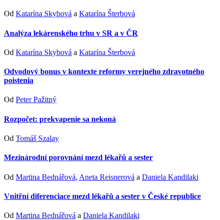
Od
Katarína Skybová
a
Katarína Šterbová
Analýza lekárenského trhu v SR a v ČR
Od
Katarína Skybová
a
Katarína Šterbová
Odvodový bonus v kontexte reformy verejného zdravotného
poistenia
Od
Peter Pažitný
Rozpočet: prekvapenie sa nekoná
Od
Tomáš Szalay
Mezinárodní porovnání mezd lékařů a sester
Od
Martina Bednářová
,
Aneta Reisnerová
a
Daniela Kandilaki
Vnitřní diferenciace mezd lékařů a sester v České republice
Od
Martina Bednářová
a
Daniela Kandilaki