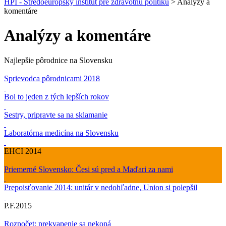
HPI - Stredoeurópsky inštitút pre zdravotnú politiku
>
Analýzy a
komentáre
Analýzy a komentáre
Najlepšie pôrodnice na Slovensku
Sprievodca pôrodnicami 2018
Bol to jeden z tých lepších rokov
Sestry, pripravte sa na sklamanie
Laboratórna medicína na Slovensku
EHCI 2014
Priemerné Slovensko: Česi sú pred a Maďari za nami
Prepoisťovanie 2014: unitár v nedohľadne, Union si polepšil
P.F.2015
Rozpočet: prekvapenie sa nekoná