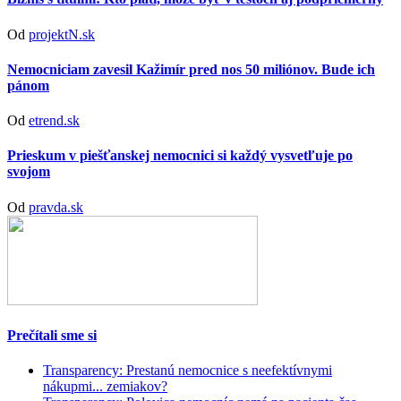
Od
projektN.sk
Nemocniciam zavesil Kažimír pred nos 50 miliónov. Bude ich
pánom
Od
etrend.sk
Prieskum v piešťanskej nemocnici si každý vysvetľuje po
svojom
Od
pravda.sk
Prečítali sme si
Transparency: Prestanú nemocnice s neefektívnymi
nákupmi... zemiakov?