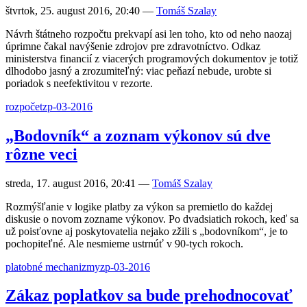
štvrtok, 25. august 2016, 20:40
—
Tomáš Szalay
Návrh štátneho rozpočtu prekvapí asi len toho, kto od neho naozaj
úprimne čakal navýšenie zdrojov pre zdravotníctvo. Odkaz
ministerstva financií z viacerých programových dokumentov je totiž
dlhodobo jasný a zrozumiteľný: viac peňazí nebude, urobte si
poriadok s neefektivitou v rezorte.
rozpočet
zp-03-2016
„Bodovník“ a zoznam výkonov sú dve
rôzne veci
streda, 17. august 2016, 20:41
—
Tomáš Szalay
Rozmýšľanie v logike platby za výkon sa premietlo do každej
diskusie o novom zozname výkonov. Po dvadsiatich rokoch, keď sa
už poisťovne aj poskytovatelia nejako zžili s „bodovníkom“, je to
pochopiteľné. Ale nesmieme ustrnúť v 90-tych rokoch.
platobné mechanizmy
zp-03-2016
Zákaz poplatkov sa bude prehodnocovať