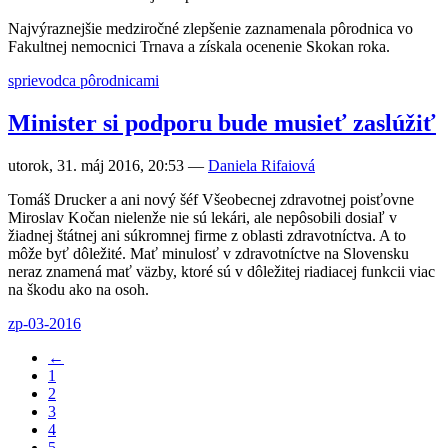
Najvýraznejšie medziročné zlepšenie zaznamenala pôrodnica vo
Fakultnej nemocnici Trnava a získala ocenenie Skokan roka.
sprievodca pôrodnicami
Minister si podporu bude musieť zaslúžiť
utorok, 31. máj 2016, 20:53
—
Daniela Rifaiová
Tomáš Drucker a ani nový šéf Všeobecnej zdravotnej poisťovne
Miroslav Kočan nielenže nie sú lekári, ale nepôsobili dosiaľ v
žiadnej štátnej ani súkromnej firme z oblasti zdravotníctva. A to
môže byť dôležité. Mať minulosť v zdravotníctve na Slovensku
neraz znamená mať väzby, ktoré sú v dôležitej riadiacej funkcii viac
na škodu ako na osoh.
zp-03-2016
←
1
2
3
4
5