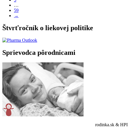
…
59
→
Štvrťročník o liekovej politike
Sprievodca pôrodnicami
rodinka.sk & HPI