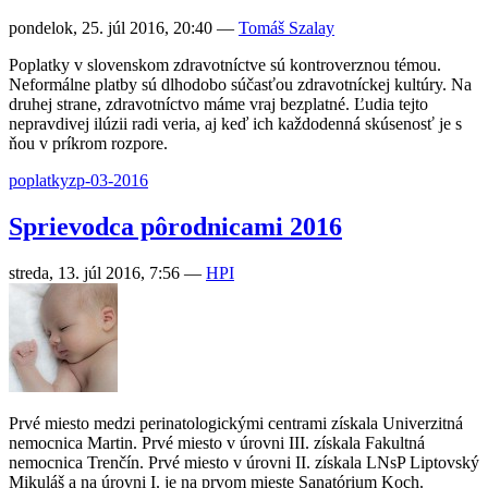
pondelok, 25. júl 2016, 20:40
—
Tomáš Szalay
Poplatky v slovenskom zdravotníctve sú kontroverznou témou.
Neformálne platby sú dlhodobo súčasťou zdravotníckej kultúry. Na
druhej strane, zdravotníctvo máme vraj bezplatné. Ľudia tejto
nepravdivej ilúzii radi veria, aj keď ich každodenná skúsenosť je s
ňou v príkrom rozpore.
poplatky
zp-03-2016
Sprievodca pôrodnicami 2016
streda, 13. júl 2016, 7:56
—
HPI
Prvé miesto medzi perinatologickými centrami získala Univerzitná
nemocnica Martin. Prvé miesto v úrovni III. získala Fakultná
nemocnica Trenčín. Prvé miesto v úrovni II. získala LNsP Liptovský
Mikuláš a na úrovni I. je na prvom mieste Sanatórium Koch.