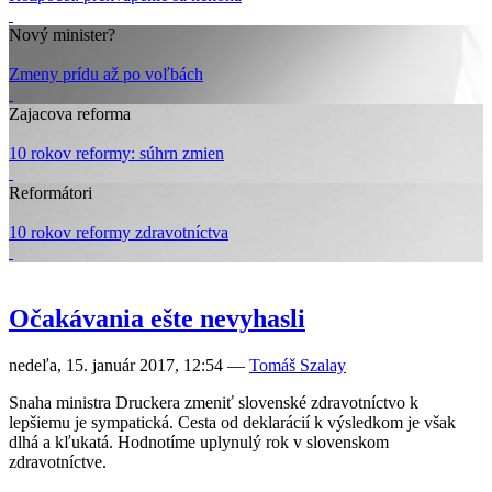
Nový minister?
Zmeny prídu až po voľbách
Zajacova reforma
10 rokov reformy: súhrn zmien
Reformátori
10 rokov reformy zdravotníctva
Očakávania ešte nevyhasli
nedeľa, 15. január 2017, 12:54
—
Tomáš Szalay
Snaha ministra Druckera zmeniť slovenské zdravotníctvo k
lepšiemu je sympatická. Cesta od deklarácií k výsledkom je však
dlhá a kľukatá. Hodnotíme uplynulý rok v slovenskom
zdravotníctve.