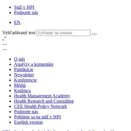
Stáž v HPI
Podporte nás
EN
Vyhľadávaný text
„
”
—
—
O nás
Analýzy a komentáre
Publikácie
Newsletter
Konferencie
Médiá
Knižnica
Health Management Academy
Health Research and Consulting
CEE Health Policy Network
Podporte nás
Prihláste sa na stáž v HPI
English version