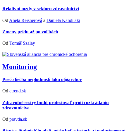
Relativní mzdy v sektoru zdravotnictví
Od
Aneta Reisnerová
a
Daniela Kandilaki
Zmeny prídu až po voľbách
Od
Tomáš Szalay
Monitoring
Prečo liečba neplodnosti láka oligarchov
Od
etrend.sk
Zdravotné sestry budú protestovať proti rozkrádaniu
zdravotníctva
Od
pravda.sk
Biznis s titulmi: Kto platí, môže byť v testoch aj podpriemerný