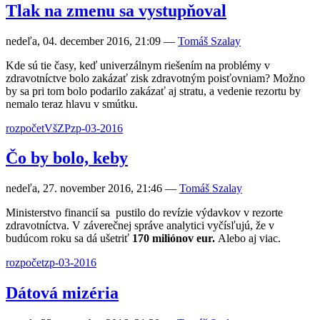
Tlak na zmenu sa vystupňoval
nedeľa, 04. december 2016, 21:09
—
Tomáš Szalay
Kde sú tie časy, keď univerzálnym riešením na problémy v
zdravotníctve bolo zakázať zisk zdravotným poisťovniam? Možno
by sa pri tom bolo podarilo zakázať aj stratu, a vedenie rezortu by
nemalo teraz hlavu v smútku.
rozpočet
VšZP
zp-03-2016
Čo by bolo, keby
nedeľa, 27. november 2016, 21:46
—
Tomáš Szalay
Ministerstvo financií sa pustilo do revízie výdavkov v rezorte
zdravotníctva. V záverečnej správe analytici vyčísľujú, že v
budúcom roku sa dá ušetriť
170 miliónov eur.
Alebo aj viac.
rozpočet
zp-03-2016
Dátová mizéria