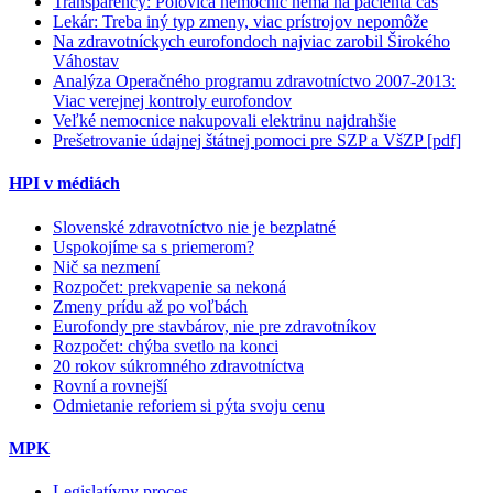
Transparency: Polovica nemocníc nemá na pacienta čas
Lekár: Treba iný typ zmeny, viac prístrojov nepomôže
Na zdravotníckych eurofondoch najviac zarobil Širokého
Váhostav
Analýza Operačného programu zdravotníctvo 2007-2013:
Viac verejnej kontroly eurofondov
Veľké nemocnice nakupovali elektrinu najdrahšie
Prešetrovanie údajnej štátnej pomoci pre SZP a VšZP [pdf]
HPI v médiách
Slovenské zdravotníctvo nie je bezplatné
Uspokojíme sa s priemerom?
Nič sa nezmení
Rozpočet: prekvapenie sa nekoná
Zmeny prídu až po voľbách
Eurofondy pre stavbárov, nie pre zdravotníkov
Rozpočet: chýba svetlo na konci
20 rokov súkromného zdravotníctva
Rovní a rovnejší
Odmietanie reforiem si pýta svoju cenu
MPK
Legislatívny proces