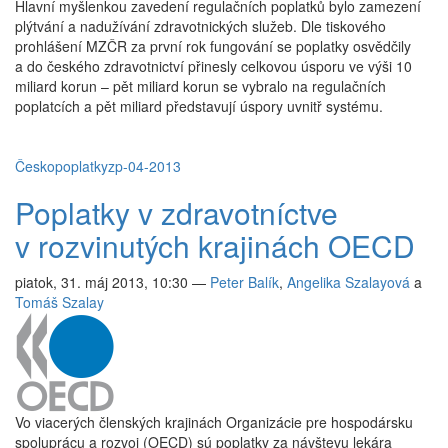
Hlavní myšlenkou zavedení regulačních poplatků bylo zamezení
plýtvání a nadužívání zdravotnických služeb. Dle tiskového
prohlášení MZČR za první rok fungování se poplatky osvědčily
a do českého zdravotnictví přinesly celkovou úsporu ve výši 10
miliard korun – pět miliard korun se vybralo na regulačních
poplatcích a pět miliard představují úspory uvnitř systému.
Česko
poplatky
zp-04-2013
Poplatky v zdravotníctve
v rozvinutých krajinách OECD
piatok, 31. máj 2013, 10:30
—
Peter Balík
,
Angelika Szalayová
a
Tomáš Szalay
Vo viacerých členských krajinách Organizácie pre hospodársku
spoluprácu a rozvoj (OECD) sú poplatky za návštevu lekára