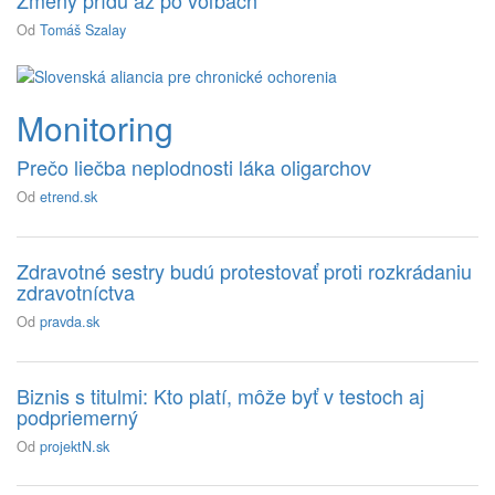
Zmeny prídu až po voľbách
Od
Tomáš Szalay
Monitoring
Prečo liečba neplodnosti láka oligarchov
Od
etrend.sk
Zdravotné sestry budú protestovať proti rozkrádaniu
zdravotníctva
Od
pravda.sk
Biznis s titulmi: Kto platí, môže byť v testoch aj
podpriemerný
Od
projektN.sk