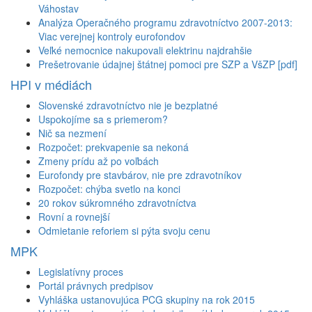
Váhostav
Analýza Operačného programu zdravotníctvo 2007-2013:
Viac verejnej kontroly eurofondov
Veľké nemocnice nakupovali elektrinu najdrahšie
Prešetrovanie údajnej štátnej pomoci pre SZP a VšZP [pdf]
HPI v médiách
Slovenské zdravotníctvo nie je bezplatné
Uspokojíme sa s priemerom?
Nič sa nezmení
Rozpočet: prekvapenie sa nekoná
Zmeny prídu až po voľbách
Eurofondy pre stavbárov, nie pre zdravotníkov
Rozpočet: chýba svetlo na konci
20 rokov súkromného zdravotníctva
Rovní a rovnejší
Odmietanie reforiem si pýta svoju cenu
MPK
Legislatívny proces
Portál právnych predpisov
Vyhláška ustanovujúca PCG skupiny na rok 2015