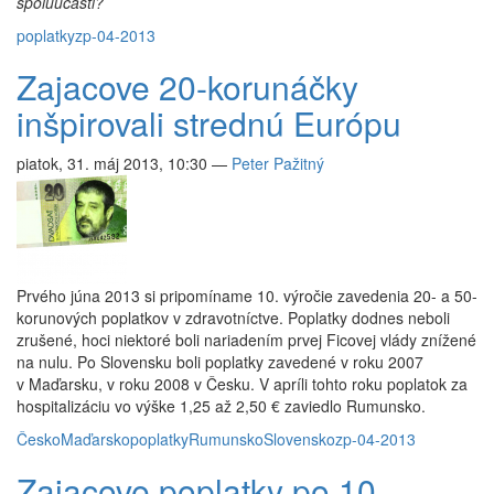
spoluúčasti?
poplatky
zp-04-2013
Zajacove 20-korunáčky
inšpirovali strednú Európu
piatok, 31. máj 2013, 10:30
—
Peter Pažitný
Prvého júna 2013 si pripomíname 10. výročie zavedenia 20- a 50-
korunových poplatkov v zdravotníctve. Poplatky dodnes neboli
zrušené, hoci niektoré boli nariadením prvej Ficovej vlády znížené
na nulu. Po Slovensku boli poplatky zavedené v roku 2007
v Maďarsku, v roku 2008 v Česku. V apríli tohto roku poplatok za
hospitalizáciu vo výške 1,25 až 2,50 € zaviedlo Rumunsko.
Česko
Maďarsko
poplatky
Rumunsko
Slovensko
zp-04-2013
Zajacove poplatky po 10