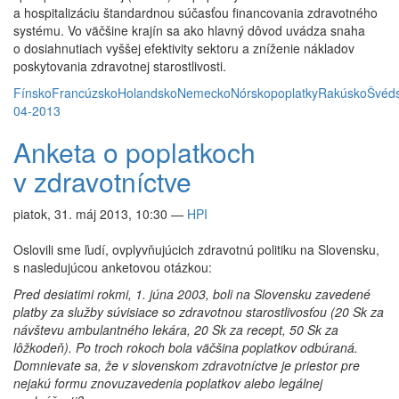
a hospitalizáciu štandardnou súčasťou financovania zdravotného
systému. Vo väčšine krajín sa ako hlavný dôvod uvádza snaha
o dosiahnutiach vyššej efektivity sektoru a zníženie nákladov
poskytovania zdravotnej starostlivosti.
Fínsko
Francúzsko
Holandsko
Nemecko
Nórsko
poplatky
Rakúsko
Švéd
04-2013
Anketa o poplatkoch
v zdravotníctve
piatok, 31. máj 2013, 10:30
—
HPI
Oslovili sme ľudí, ovplyvňujúcich zdravotnú politiku na Slovensku,
s nasledujúcou anketovou otázkou:
Pred desiatimi rokmi, 1. júna 2003, boli na Slovensku zavedené
platby za služby súvisiace so zdravotnou starostlivosťou (20 Sk za
návštevu ambulantného lekára, 20 Sk za recept, 50 Sk za
lôžkodeň). Po troch rokoch bola väčšina poplatkov odbúraná.
Domnievate sa, že v slovenskom zdravotníctve je priestor pre
nejakú formu znovuzavedenia poplatkov alebo legálnej