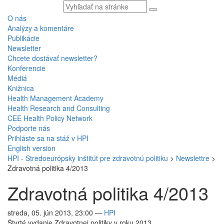
Vyhľadávaný
text
O nás
Analýzy a komentáre
Publikácie
Newsletter
Chcete dostávať newsletter?
Konferencie
Médiá
Knižnica
Health Management Academy
Health Research and Consulting
CEE Health Policy Network
Podporte nás
Prihláste sa na stáž v HPI
English version
HPI - Stredoeurópsky inštitút pre zdravotnú politiku
>
Newslettre
>
Zdravotná politika 4/2013
Zdravotná politika 4/2013
streda, 05. jún 2013, 23:00
—
HPI
Štvrté vydanie Zdravotnej politiky v roku 2013.