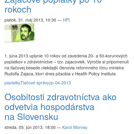
rokoch
piatok, 31. máj 2013, 10:30
—
HPI
1. júna 2013 uplynie 10 rokov od zavedenia 20- a 50-korunových
poplatkov v zdravotníctve – tzv. zajacoviek. Výročie si pripomenuli
na tlačovej besede niekdajší členovia reformného tímu ministra
Rudolfa Zajaca, ktorí dnes pôsobia v Health Policy Institute.
poplatky
Tlačové správy
zp-04-2013
Osobitosti zdravotníctva ako
odvetvia hospodárstva
na Slovensku
streda, 05. jún 2013, 18:00
—
Karol Morvay