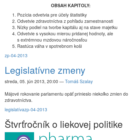
OBSAH KAPITOLY:
Pozícia odvetvia pre účely štatistiky
Odvetvie zdravotníctva z pohľadu zamestnanosti
Nízky podiel na tvorbe kapitálu aj na stave majetku
Odvetvie s vysokou mierou pridanej hodnoty, ale
s extrémnou mzdovou náročnosťou
Rastúca váha v spotrebnom koši
zp-04-2013
Legislatívne zmeny
streda, 05. jún 2013, 20:00
—
Tomáš Szalay
Májové rokovanie parlamentu opäť prinieslo niekoľko zmien do
zdravotníctva.
legislatíva
zp-04-2013
Štvrťročník o liekovej politike