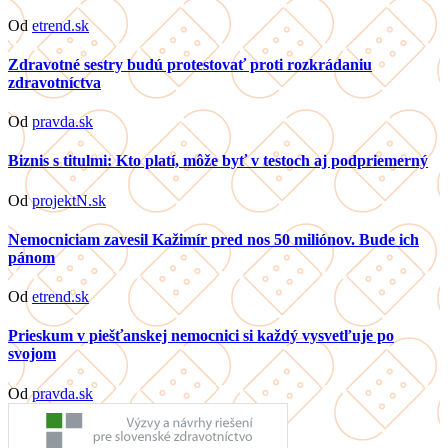
Od
etrend.sk
Zdravotné sestry budú protestovať proti rozkrádaniu
zdravotníctva
Od
pravda.sk
Biznis s titulmi: Kto platí, môže byť v testoch aj podpriemerný
Od
projektN.sk
Nemocniciam zavesil Kažimír pred nos 50 miliónov. Bude ich
pánom
Od
etrend.sk
Prieskum v piešťanskej nemocnici si každý vysvetľuje po
svojom
Od
pravda.sk