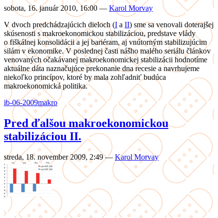
sobota, 16. január 2010, 16:00
—
Karol Morvay
V dvoch predchádzajúcich dieloch (
I
a
II
) sme sa venovali doterajšej
skúsenosti s makroekonomickou stabilizáciou, predstave vlády
o fiškálnej konsolidácii a jej bariéram, aj vnútorným stabilizujúcim
silám v ekonomike. V poslednej časti nášho malého seriálu článkov
venovaných očakávanej makroekonomickej stabilizácii hodnotíme
aktuálne dáta naznačujúce prekonanie dna recesie a navrhujeme
niekoľko princípov, ktoré by mala zohľadniť budúca
makroekonomická politika.
ib-06-2009
makro
Pred ďalšou makroekonomickou
stabilizáciou II.
streda, 18. november 2009, 2:49
—
Karol Morvay