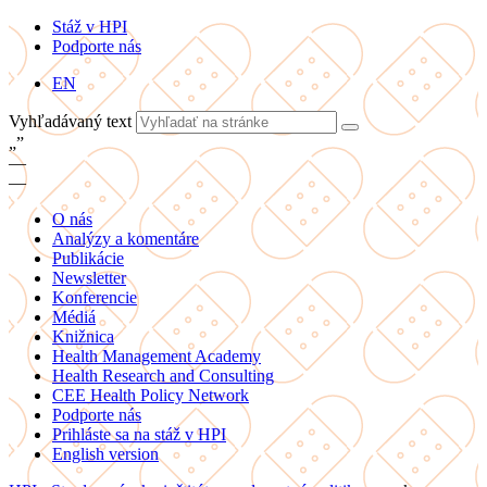
Stáž v HPI
Podporte nás
EN
Vyhľadávaný text
„
”
—
—
O nás
Analýzy a komentáre
Publikácie
Newsletter
Konferencie
Médiá
Knižnica
Health Management Academy
Health Research and Consulting
CEE Health Policy Network
Podporte nás
Prihláste sa na stáž v HPI
English version