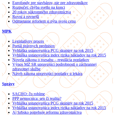
Eurofondy pre stavbárov, nie pre zdravotníkov
Rozpočet: chýba svetlo na konci
20 rokov súkromného zdravotníctva
Rovní a rovnejší
Odmietanie reforiem si pýta svoju cenu
MPK
Legislatívny proces
Portál právnych predpisov
Vyhláška ustanovujúca PCG skupiny na rok 2015
Vyhláška ustanovujúca index rizika nákladov na rok 2015
Novela zákona o rozsahu – regulácia poplatkov
Výnos MZ SR upravujúci podrobnosti o záchrannej
zdravotnej službe
Návrh zákona upravujúci poplatky u lekára
Správy
SACHO: čo robíme
PPP nemocnica: sen či realita?
Vyhláška ustanovujúca PCG skupiny na rok 2015
Vyhláška ustanovujúca index rizika nákladov na rok 2015
Aj Srbsko potrebuje reformu zdravotníctva