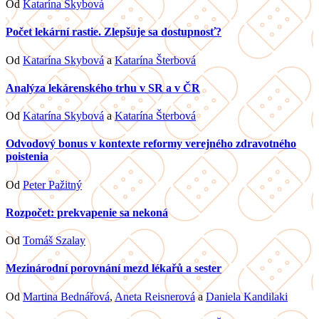
Od
Katarína Skybová
Počet lekární rastie. Zlepšuje sa dostupnosť?
Od
Katarína Skybová
a
Katarína Šterbová
Analýza lekárenského trhu v SR a v ČR
Od
Katarína Skybová
a
Katarína Šterbová
Odvodový bonus v kontexte reformy verejného zdravotného
poistenia
Od
Peter Pažitný
Rozpočet: prekvapenie sa nekoná
Od
Tomáš Szalay
Mezinárodní porovnání mezd lékařů a sester
Od
Martina Bednářová
,
Aneta Reisnerová
a
Daniela Kandilaki