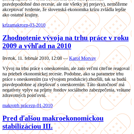
pravdepodobné dno recesie, ale nie všetky jej prejavy), nemôžeme
akceptovať tvrdenie, že slovenská ekonomika krízu zvládla lepšie
ako ostatné krajiny.
kríza
makro
zp-03-2010
Zhodnotenie vývoja na trhu práce v roku
2009 a výhľad na 2010
štvrtok, 11. február 2010, 12:08
—
Karol Morvay
Vývoj na trhu práce s oneskorením, ale zato veľmi citeľne reagoval
na priebeh ekonomickej recesie. Podobne, ako sa parametre trhu
práce s oneskorením (za vývojom produkcie) zhoršili, tak sa budú
pravdepodobne aj zlepšovať s oneskorením. Táto skutočnosť má
negatívny vplyv na príjmy fondov sociálneho zabezpečenia, vrátane
zdravotných poisťovní.
makro
trh práce
zp-01-2010
Pred ďalšou makroekonomickou
stabilizáciou III.