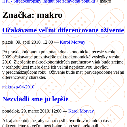
HPI - Stredoeurópsky inštitút pre zdravotnú politiku
>
makro
Značka: makro
Očakávame veľmi diferencované oživenie
piatok, 09. apríl 2010, 12:00
—
Karol Morvay
Po pravdepodobnom prekonaní dna ekonomickej recesie v roku
2009 očakávame priaznivejšie makroekonomické výsledky v roku
2010. Zlepšenie makroekonomických parametrov však bude zrejme
v rozhodujúcej miere dané ich veľmi nepriaznivou úrovňou
v predchádzajúcom roku. Oživenie bude mať pravdepodobne veľmi
diferencovaný charakter.
makro
zp-04-2010
Nezvládli sme ju lepšie
pondelok, 29. marec 2010, 12:00
—
Karol Morvay
Ak aj akceptujeme, aby sa o recesii hovorilo v minulom čase
(akceptujeme to veľmi neochotne, lebo sme prekonali