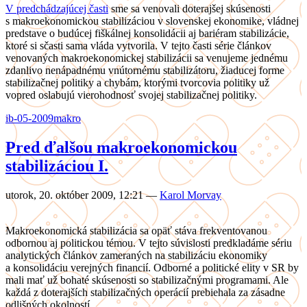
V predchádzajúcej časti
sme sa venovali doterajšej skúsenosti
s makroekonomickou stabilizáciou v slovenskej ekonomike, vládnej
predstave o budúcej fiškálnej konsolidácii aj bariéram stabilizácie,
ktoré si sčasti sama vláda vytvorila. V tejto časti série článkov
venovaných makroekonomickej stabilizácii sa venujeme jednému
zdanlivo nenápadnému vnútornému stabilizátoru, žiaducej forme
stabilizačnej politiky a chybám, ktorými tvorcovia politiky už
vopred oslabujú vierohodnosť svojej stabilizačnej politiky.
ib-05-2009
makro
Pred ďalšou makroekonomickou
stabilizáciou I.
utorok, 20. október 2009, 12:21
—
Karol Morvay
Makroekonomická stabilizácia sa opäť stáva frekventovanou
odbornou aj politickou témou. V tejto súvislosti predkladáme sériu
analytických článkov zameraných na stabilizáciu ekonomiky
a konsolidáciu verejných financií. Odborné a politické elity v SR by
mali mať už bohaté skúsenosti so stabilizačnými programami. Ale
každá z doterajších stabilizačných operácií prebiehala za zásadne
odlišných okolností.