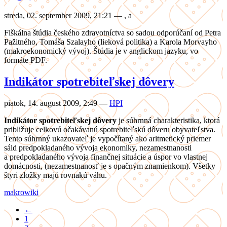
streda, 02. september 2009, 21:21
—
,
a
Fiškálna štúdia českého zdravotníctva so sadou odporúčaní od Petra
Pažitného, Tomáša Szalayho (lieková politika) a Karola Morvayho
(makroekonomický vývoj). Štúdia je v anglickom jazyku, vo
formáte PDF.
Indikátor spotrebiteľskej dôvery
piatok, 14. august 2009, 2:49
—
HPI
Indikátor spotrebiteľskej dôvery
je súhrnná charakteristika, ktorá
približuje celkovú očakávanú spotrebiteľskú dôveru obyvateľstva.
Tento súhrnný ukazovateľ je vypočítaný ako aritmetický priemer
sáld predpokladaného vývoja ekonomiky, nezamestnanosti
a predpokladaného vývoja finančnej situácie a úspor vo vlastnej
domácnosti, (nezamestnanosť je s opačným znamienkom). Všetky
štyri zložky majú rovnakú váhu.
makro
wiki
←
1