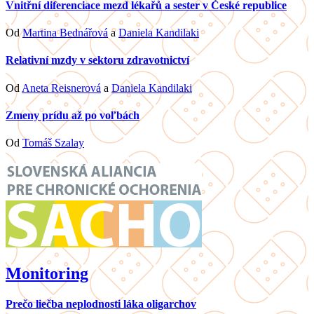
Vnitřní diferenciace mezd lékařů a sester v České republice
Od
Martina Bednářová
a
Daniela Kandilaki
Relativní mzdy v sektoru zdravotnictví
Od
Aneta Reisnerová
a
Daniela Kandilaki
Zmeny prídu až po voľbách
Od
Tomáš Szalay
Monitoring
Prečo liečba neplodnosti láka oligarchov