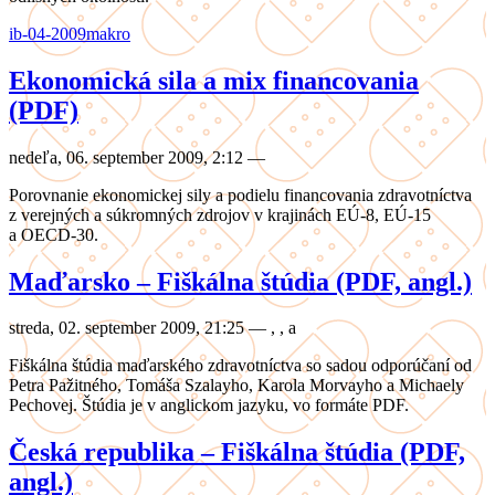
ib-04-2009
makro
Ekonomická sila a mix financovania
(PDF)
nedeľa, 06. september 2009, 2:12
—
Porovnanie ekonomickej sily a podielu financovania zdravotníctva
z verejných a súkromných zdrojov v krajinách EÚ-8, EÚ-15
a OECD-30.
Maďarsko – Fiškálna štúdia (PDF, angl.)
streda, 02. september 2009, 21:25
—
,
,
a
Fiškálna štúdia maďarského zdravotníctva so sadou odporúčaní od
Petra Pažitného, Tomáša Szalayho, Karola Morvayho a Michaely
Pechovej. Štúdia je v anglickom jazyku, vo formáte PDF.
Česká republika – Fiškálna štúdia (PDF,
angl.)