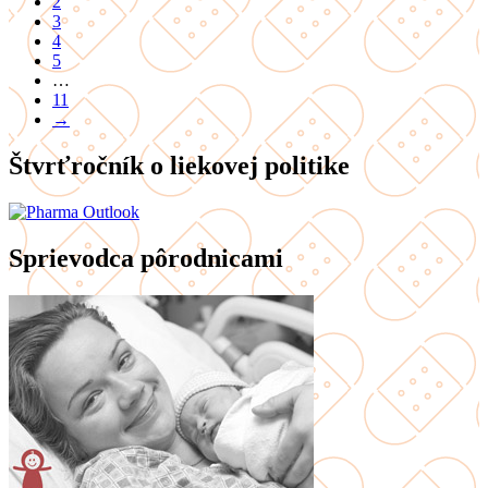
2
3
4
5
…
11
→
Štvrťročník o liekovej politike
Sprievodca pôrodnicami