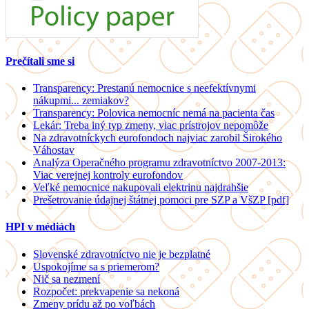
Prečítali sme si
Transparency: Prestanú nemocnice s neefektívnymi
nákupmi... zemiakov?
Transparency: Polovica nemocníc nemá na pacienta čas
Lekár: Treba iný typ zmeny, viac prístrojov nepomôže
Na zdravotníckych eurofondoch najviac zarobil Širokého
Váhostav
Analýza Operačného programu zdravotníctvo 2007-2013:
Viac verejnej kontroly eurofondov
Veľké nemocnice nakupovali elektrinu najdrahšie
Prešetrovanie údajnej štátnej pomoci pre SZP a VšZP [pdf]
HPI v médiách
Slovenské zdravotníctvo nie je bezplatné
Uspokojíme sa s priemerom?
Nič sa nezmení
Rozpočet: prekvapenie sa nekoná
Zmeny prídu až po voľbách