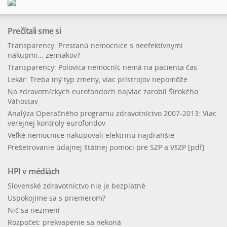
Prečítali sme si
Transparency: Prestanú nemocnice s neefektívnymi
nákupmi... zemiakov?
Transparency: Polovica nemocníc nemá na pacienta čas
Lekár: Treba iný typ zmeny, viac prístrojov nepomôže
Na zdravotníckych eurofondoch najviac zarobil Širokého
Váhostav
Analýza Operačného programu zdravotníctvo 2007-2013: Viac
verejnej kontroly eurofondov
Veľké nemocnice nakupovali elektrinu najdrahšie
Prešetrovanie údajnej štátnej pomoci pre SZP a VšZP [pdf]
HPI v médiách
Slovenské zdravotníctvo nie je bezplatné
Uspokojíme sa s priemerom?
Nič sa nezmení
Rozpočet: prekvapenie sa nekoná