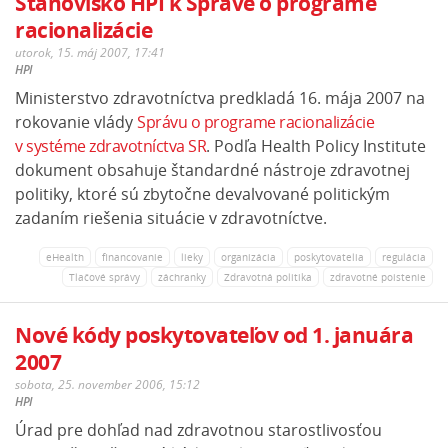
Stanovisko HPI k Správe o programe
racionalizácie
utorok, 15. máj 2007, 17:41
HPI
Ministerstvo zdravotníctva predkladá 16. mája 2007 na
rokovanie vlády
Správu o programe racionalizácie
v systéme zdravotníctva SR
. Podľa Health Policy Institute
d
okument obsahuje štandardné nástroje zdravotnej
politiky, ktoré sú zbytočne devalvované politickým
zadaním riešenia situácie v zdravotníctve.
eHealth
financovanie
lieky
organizácia
poskytovatelia
regulácia
Tlačové správy
záchranky
Zdravotná politika
zdravotné poistenie
Nové kódy poskytovateľov od 1. januára
2007
sobota, 25. november 2006, 15:12
HPI
Úrad pre dohľad nad zdravotnou starostlivosťou