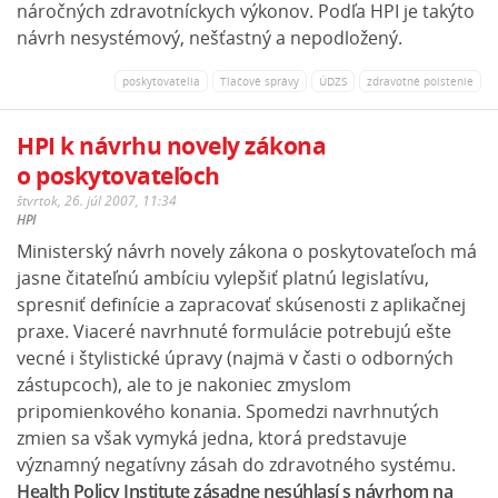
náročných zdravotníckych výkonov. Podľa HPI je takýto
návrh nesystémový, nešťastný a nepodložený.
poskytovatelia
Tlačové správy
ÚDZS
zdravotné poistenie
HPI k návrhu novely zákona
o poskytovateľoch
štvrtok, 26. júl 2007, 11:34
HPI
Ministerský návrh novely zákona o poskytovateľoch má
jasne čitateľnú ambíciu vylepšiť platnú legislatívu,
spresniť definície a zapracovať skúsenosti z aplikačnej
praxe. Viaceré navrhnuté formulácie potrebujú ešte
vecné i štylistické úpravy (najmä v časti o odborných
zástupcoch), ale to je nakoniec zmyslom
pripomienkového konania. Spomedzi navrhnutých
zmien sa však vymyká jedna, ktorá predstavuje
významný negatívny zásah do zdravotného systému.
Health Policy Institute zásadne nesúhlasí s návrhom na