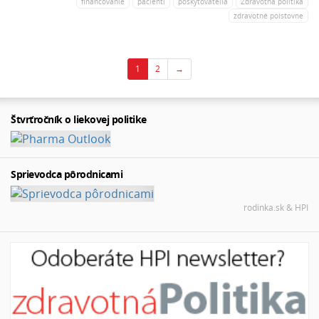
financovanie
pacienti
poskytovatelia
Zdravotná politika
zdravotné poisťovne
1
2
→
Štvrťročník o liekovej politike
Sprievodca pôrodnicami
rodinka.sk & HPI