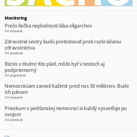
Monitoring
Prečo liečba neplodnosti láka oligarchov
Od
etrend.sk
Zdravotné sestry budú protestovať proti rozkrádaniu
zdravotníctva
Od
pravda.sk
Biznis s titulmi: Kto platí, môže byť v testoch aj
podpriemerný
Od
projektN.sk
Nemocniciam zavesil Kažimír pred nos 50 miliónov. Bude
ich pánom
Od
etrend.sk
Prieskum v piešťanskej nemocnici si každý vysvetľuje po
svojom
Od
pravda.sk