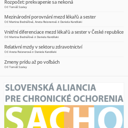
Rozpočet: prekvapenie sa nekoná
Od
Tomáš Szalay
Mezinárodní porovnání mezd lékařů a sester
Od
Martina Bednářová
,
Aneta Reisnerová
a
Daniela Kandilaki
Vnitřní diferenciace mezd lékařů a sester v České republice
Od
Martina Bednářová
a
Daniela Kandilaki
Relativní mzdy v sektoru zdravotnictví
Od
Aneta Reisnerová
a
Daniela Kandilaki
Zmeny prídu až po voľbách
Od
Tomáš Szalay