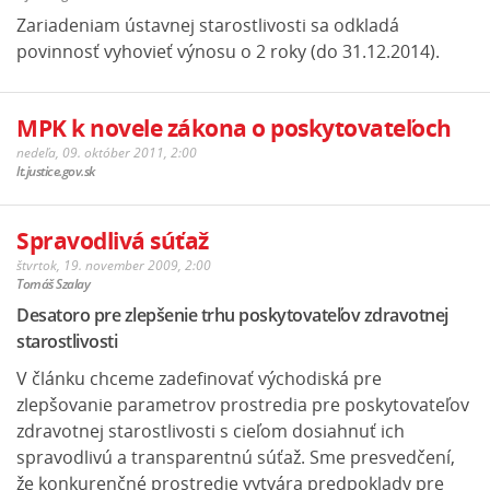
Zariadeniam ústavnej starostlivosti sa odkladá
povinnosť vyhovieť výnosu o 2 roky (do 31.12.2014).
MPK k novele zákona o poskytovateľoch
nedeľa, 09. október 2011, 2:00
lt.justice.gov.sk
Spravodlivá súťaž
štvrtok, 19. november 2009, 2:00
Tomáš Szalay
Desatoro pre zlepšenie trhu poskytovateľov zdravotnej
starostlivosti
V článku chceme zadefinovať východiská pre
zlepšovanie parametrov prostredia pre poskytovateľov
zdravotnej starostlivosti s cieľom dosiahnuť ich
spravodlivú a transparentnú súťaž. Sme presvedčení,
že konkurenčné prostredie vytvára predpoklady pre