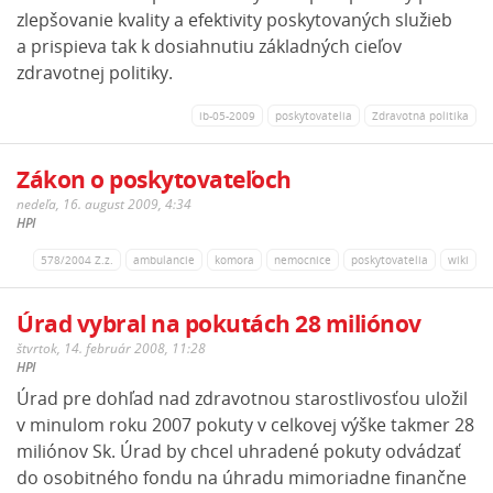
zlepšovanie kvality a efektivity poskytovaných služieb
a prispieva tak k dosiahnutiu základných cieľov
zdravotnej politiky.
ib-05-2009
poskytovatelia
Zdravotná politika
Zákon o poskytovateľoch
nedeľa, 16. august 2009, 4:34
HPI
578/2004 Z.z.
ambulancie
komora
nemocnice
poskytovatelia
wiki
Úrad vybral na pokutách 28 miliónov
štvrtok, 14. február 2008, 11:28
HPI
Úrad pre dohľad nad zdravotnou starostlivosťou uložil
v minulom roku 2007 pokuty v celkovej výške takmer 28
miliónov Sk. Úrad by chcel uhradené pokuty odvádzať
do osobitného fondu na úhradu mimoriadne finančne