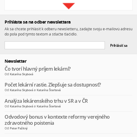
Prihláste sa na odber newslettera
Ak sa chcete prihlásiť k odberu newsletteru, zadajte svoju e-mailovú adresu
do poľa pod týmto textom a stlačte tlačidlo.
Newsletter
Čo tvorí hlavný príjem lekární?
Od
Katarína Skybová
Počet lekární rastie. Zlepšuje sa dostupnosť?
Od
Katarína Skybová
a
Katarína Šterbová
Analýza lekárenského trhu v SR a v ČR
Od
Katarína Skybová
a
Katarína Šterbová
Odvodový bonus v kontexte reformy verejného
zdravotného poistenia
Od
Peter Pažitný