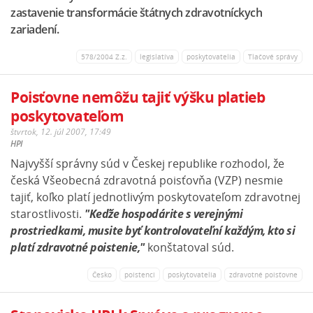
zastavenie transformácie štátnych zdravotníckych
zariadení.
578/2004 Z.z.
legislatíva
poskytovatelia
Tlačové správy
Poisťovne nemôžu tajiť výšku platieb
poskytovateľom
štvrtok, 12. júl 2007, 17:49
HPI
Najvyšší správny súd v Českej republike rozhodol, že
česká Všeobecná zdravotná poisťovňa (VZP) nesmie
tajiť, koľko platí jednotlivým poskytovateľom zdravotnej
starostlivosti.
"Keďže hospodárite s verejnými
prostriedkami, musite byť kontrolovateľní každým, kto si
platí zdravotné poistenie,"
konštatoval súd.
Česko
poistenci
poskytovatelia
zdravotné poisťovne