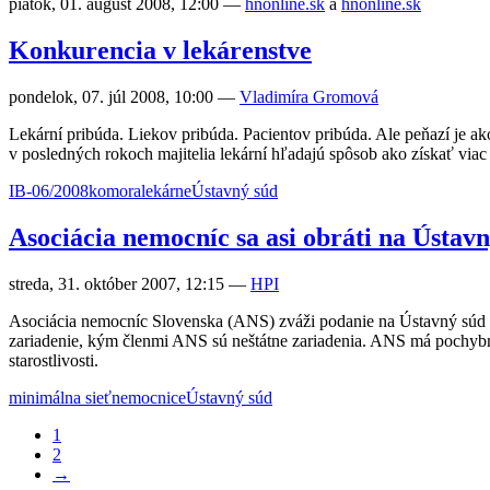
piatok, 01. august 2008, 12:00
—
hnonline.sk
a
hnonline.sk
Konkurencia v lekárenstve
pondelok, 07. júl 2008, 10:00
—
Vladimíra Gromová
Lekární pribúda. Liekov pribúda. Pacientov pribúda. Ale peňazí je a
v posledných rokoch majitelia lekární hľadajú spôsob ako získať via
IB-06/2008
komora
lekárne
Ústavný súd
Asociácia nemocníc sa asi obráti na Ústav
streda, 31. október 2007, 12:15
—
HPI
Asociácia nemocníc Slovenska (ANS) zváži podanie na Ústavný súd SR p
zariadenie, kým členmi ANS sú neštátne zariadenia. ANS má pochybno
starostlivosti.
minimálna sieť
nemocnice
Ústavný súd
1
2
→