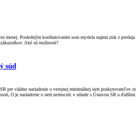
kosi menej. Posledným konštatovaním som myslela najmä zisk z predaja
c zákazníkov. Aké sú možnosti?
ný súd
re vládne nariadenie o verejnej minimálnej sieti poskytovateľov zdravo
sti, či je nariadenie o sieti nemocníc v súlade s Ústavou SR a ďalší