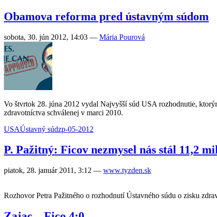
Obamova reforma pred ústavným súdom
sobota, 30. jún 2012, 14:03
—
Mária Pourová
Vo štvrtok 28. júna 2012 vydal Najvyšší súd USA rozhodnutie, ktor
zdravotníctva schválenej v marci 2010.
USA
Ústavný súd
zp-05-2012
P. Pažitný: Ficov nezmysel nás stál 11,2 mi
piatok, 28. január 2011, 3:12
—
www.tyzden.sk
Rozhovor Petra Pažitného o rozhodnutí Ústavného súdu o zisku zdrav
Zajac – Fico 4:0