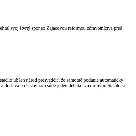
ehral svoj štvrtý spor so Zajacovou reformou zdravotníctva pred
tačilo už len národ presvedčiť, že samotné podanie automaticky
aca dostáva na Ústavnom súde jeden debakel za druhým. Stačilo si