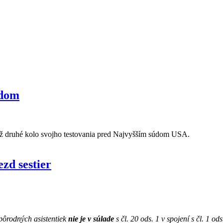
údom
 už druhé kolo svojho testovania pred Najvyšším súdom USA.
zd sestier
pôrodných asistentiek
nie je v súlade
s čl. 20 ods. 1 v spojení s čl. 1 od