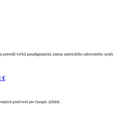
ým potvrdil veľkú paradigmatickú zmenu amerického zdravotného systém
l €
otných poisťovní pre časopis .týždeň.