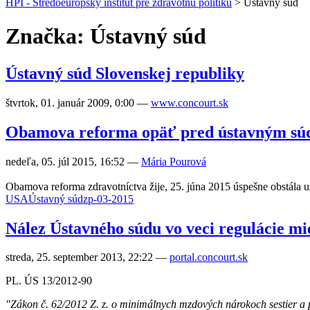
HPI - Stredoeurópsky inštitút pre zdravotnú politiku
>
Ústavný súd
Značka: Ústavný súd
Ústavný súd Slovenskej republiky
štvrtok, 01. január 2009, 0:00
—
www.concourt.sk
Obamova reforma opäť pred ústavným s
nedeľa, 05. júl 2015, 16:52
—
Mária Pourová
Obamova reforma zdravotníctva žije, 25. júna 2015 úspešne obstála
USA
Ústavný súd
zp-03-2015
Nález Ústavného súdu vo veci regulácie mie
streda, 25. september 2013, 22:22
—
portal.concourt.sk
PL. ÚS 13/2012-90
"Zákon č. 62/2012 Z. z. o minimálnych mzdových nárokoch sestier a 