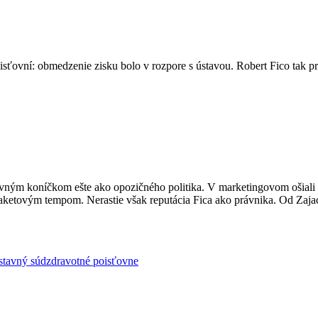
sťovní: obmedzenie zisku bolo v rozpore s ústavou. Robert Fico tak pr
vným koníčkom ešte ako opozičného politika. V marketingovom ošiali s
li raketovým tempom. Nerastie však reputácia Fica ako právnika. Od Zaj
stavný súd
zdravotné poisťovne