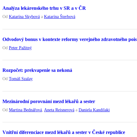
Analýza lekárenského trhu v SR a v ČR
Od
Katarína Skybová
a
Katarína Šterbová
Odvodový bonus v kontexte reformy verejného zdravotného pois
Od
Peter Pažitný
Rozpočet: prekvapenie sa nekoná
Od
Tomáš Szalay
Mezinárodní porovnání mezd lékařů a sester
Od
Martina Bednářová
,
Aneta Reisnerová
a
Daniela Kandilaki
Vnitřní diferenciace mezd lékařů a sester v České republice