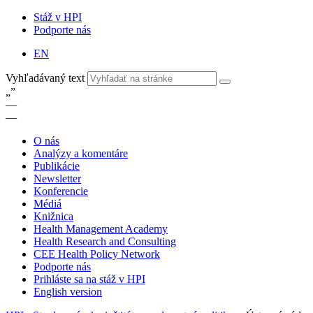
Stáž v HPI
Podporte nás
EN
Vyhľadávaný text
„
”
—
—
O nás
Analýzy a komentáre
Publikácie
Newsletter
Konferencie
Médiá
Knižnica
Health Management Academy
Health Research and Consulting
CEE Health Policy Network
Podporte nás
Prihláste sa na stáž v HPI
English version