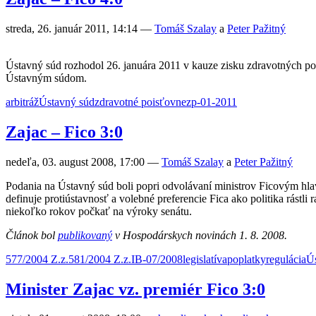
streda, 26. január 2011, 14:14
—
Tomáš Szalay
a
Peter Pažitný
Ústavný súd rozhodol 26. januára 2011 v kauze zisku zdravotných poi
Ústavným súdom.
arbitráž
Ústavný súd
zdravotné poisťovne
zp-01-2011
Zajac – Fico 3:0
nedeľa, 03. august 2008, 17:00
—
Tomáš Szalay
a
Peter Pažitný
Podania na Ústavný súd boli popri odvolávaní ministrov Ficovým hla
definuje protiústavnosť a volebné preferencie Fica ako politika rást
niekoľko rokov počkať na výroky senátu.
Článok bol
publikovaný
v Hospodárskych novinách 1. 8. 2008.
577/2004 Z.z.
581/2004 Z.z.
IB-07/2008
legislatíva
poplatky
regulácia
Ú
Minister Zajac vz. premiér Fico 3:0