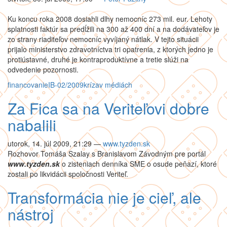
Ku koncu roka 2008 dosiahli dlhy nemocníc 273 mil. eur. Lehoty
splatnosti faktúr sa predĺžili na 300 až 400 dní a na dodávateľov je
zo strany riaditeľov nemocníc vyvíjaný nátlak. V tejto situácii
prijalo ministerstvo zdravotníctva tri opatrenia, z ktorých jedno je
protiústavné, druhé je kontraproduktívne a tretie slúži na
odvedenie pozornosti.
financovanie
IB-02/2009
kríza
v médiách
Za Fica sa na Veriteľovi dobre
nabalili
utorok, 14. júl 2009, 21:29
—
www.tyzden.sk
Rozhovor Tomáša Szalay s Branislavom Závodným pre portál
www.tyzden.sk
o zisteniach denníka SME o osude peňazí, ktoré
zostali po likvidácii spoločnosti Veriteľ.
Transformácia nie je cieľ, ale
nástroj