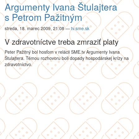
Argumenty Ivana Štulajtera
s Petrom Pažitným
streda, 18. marec 2009, 21:08
—
tv.sme.sk
V zdravotníctve treba zmraziť platy
Peter Pažitný bol hosťom v relácii SME.tv Argumenty Ivana
Štulajtera. Témou rozhovoru boli dopady hospodárskej krízy na
zdravotníctvo.