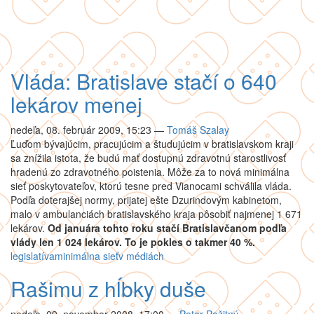
Vláda: Bratislave stačí o 640
lekárov menej
nedeľa, 08. február 2009, 15:23
—
Tomáš Szalay
Ľuďom bývajúcim, pracujúcim a študujúcim v bratislavskom kraji
sa znížila istota, že budú mať dostupnú zdravotnú starostlivosť
hradenú zo zdravotného poistenia. Môže za to nová minimálna
sieť poskytovateľov, ktorú tesne pred Vianocami schválila vláda.
Podľa doterajšej normy, prijatej ešte Dzurindovým kabinetom,
malo v ambulanciách bratislavského kraja pôsobiť najmenej 1 671
lekárov.
Od januára tohto roku stačí Bratislavčanom podľa
vlády len 1 024 lekárov. To je pokles o takmer 40 %.
legislatíva
minimálna sieť
v médiách
Rašimu z hĺbky duše