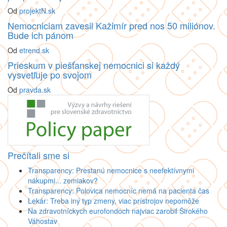
Od
projektN.sk
Nemocniciam zavesil Kažimír pred nos 50 miliónov.
Bude ich pánom
Od
etrend.sk
Prieskum v piešťanskej nemocnici si každý
vysvetľuje po svojom
Od
pravda.sk
Prečítali sme si
Transparency: Prestanú nemocnice s neefektívnymi
nákupmi... zemiakov?
Transparency: Polovica nemocníc nemá na pacienta čas
Lekár: Treba iný typ zmeny, viac prístrojov nepomôže
Na zdravotníckych eurofondoch najviac zarobil Širokého
Váhostav