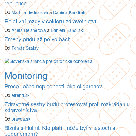
republice
Od
Martina Bednářová
a
Daniela Kandilaki
Relativní mzdy v sektoru zdravotnictví
Od
Aneta Reisnerová
a
Daniela Kandilaki
Zmeny prídu až po voľbách
Od
Tomáš Szalay
Monitoring
Prečo liečba neplodnosti láka oligarchov
Od
etrend.sk
Zdravotné sestry budú protestovať proti rozkrádaniu
zdravotníctva
Od
pravda.sk
Biznis s titulmi: Kto platí, môže byť v testoch aj
podpriemerný