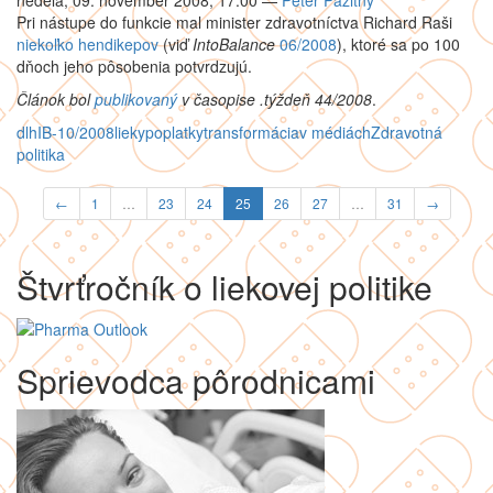
nedeľa, 09. november 2008, 17:00
—
Peter Pažitný
Pri nástupe do funkcie mal minister zdravotníctva Richard Raši
niekoľko hendikepov
(viď
IntoBalance
06/2008
), ktoré sa po 100
dňoch jeho pôsobenia potvrdzujú.
Článok bol
publikovaný
v časopise .týždeň 44/2008
.
dlh
IB-10/2008
lieky
poplatky
transformácia
v médiách
Zdravotná
politika
←
1
…
23
24
25
26
27
…
31
→
Štvrťročník o liekovej politike
Sprievodca pôrodnicami