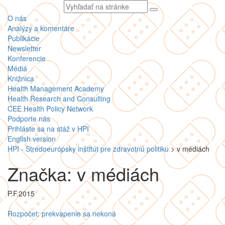
Vyhľadávaný
text
O nás
Analýzy a komentáre
Publikácie
Newsletter
Konferencie
Médiá
Knižnica
Health Management Academy
Health Research and Consulting
CEE Health Policy Network
Podporte nás
Prihláste sa na stáž v HPI
English version
HPI - Stredoeurópsky inštitút pre zdravotnú politiku
>
v médiách
Značka: v médiách
P.F.2015
Rozpočet: prekvapenie sa nekoná