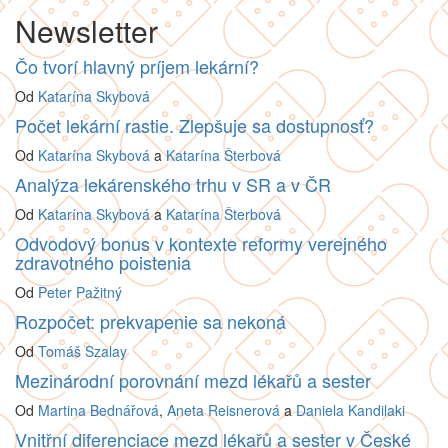
Newsletter
Čo tvorí hlavný príjem lekární?
Od
Katarína Skybová
Počet lekární rastie. Zlepšuje sa dostupnosť?
Od
Katarína Skybová
a
Katarína Šterbová
Analýza lekárenského trhu v SR a v ČR
Od
Katarína Skybová
a
Katarína Šterbová
Odvodový bonus v kontexte reformy verejného
zdravotného poistenia
Od
Peter Pažitný
Rozpočet: prekvapenie sa nekoná
Od
Tomáš Szalay
Mezinárodní porovnání mezd lékařů a sester
Od
Martina Bednářová
,
Aneta Reisnerová
a
Daniela Kandilaki
Vnitřní diferenciace mezd lékařů a sester v České