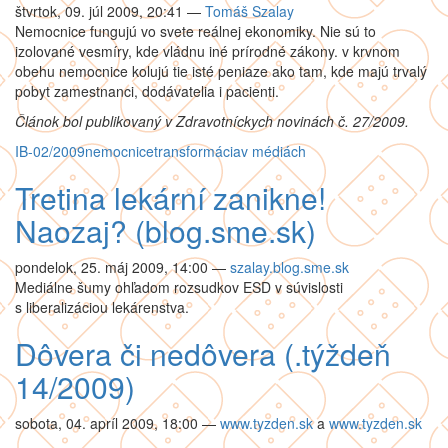
štvrtok, 09. júl 2009, 20:41
—
Tomáš Szalay
Nemocnice fungujú vo svete reálnej ekonomiky. Nie sú to
izolované vesmíry, kde vládnu iné prírodné zákony. v krvnom
obehu nemocnice kolujú tie isté peniaze ako tam, kde majú trvalý
pobyt zamestnanci, dodávatelia i pacienti.
Článok bol publikovaný v Zdravotníckych novinách č. 27/2009.
IB-02/2009
nemocnice
transformácia
v médiách
Tretina lekární zanikne!
Naozaj? (blog.sme.sk)
pondelok, 25. máj 2009, 14:00
—
szalay.blog.sme.sk
Mediálne šumy ohľadom rozsudkov ESD v súvislosti
s liberalizáciou lekárenstva.
Dôvera či nedôvera (.týždeň
14/2009)
sobota, 04. apríl 2009, 18:00
—
www.tyzden.sk
a
www.tyzden.sk