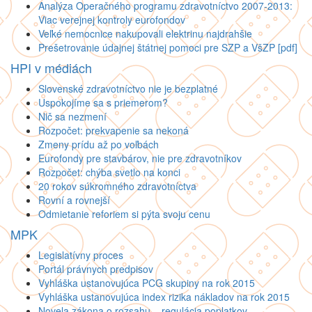
Analýza Operačného programu zdravotníctvo 2007-2013:
Viac verejnej kontroly eurofondov
Veľké nemocnice nakupovali elektrinu najdrahšie
Prešetrovanie údajnej štátnej pomoci pre SZP a VšZP [pdf]
HPI v médiách
Slovenské zdravotníctvo nie je bezplatné
Uspokojíme sa s priemerom?
Nič sa nezmení
Rozpočet: prekvapenie sa nekoná
Zmeny prídu až po voľbách
Eurofondy pre stavbárov, nie pre zdravotníkov
Rozpočet: chýba svetlo na konci
20 rokov súkromného zdravotníctva
Rovní a rovnejší
Odmietanie reforiem si pýta svoju cenu
MPK
Legislatívny proces
Portál právnych predpisov
Vyhláška ustanovujúca PCG skupiny na rok 2015
Vyhláška ustanovujúca index rizika nákladov na rok 2015
Novela zákona o rozsahu – regulácia poplatkov