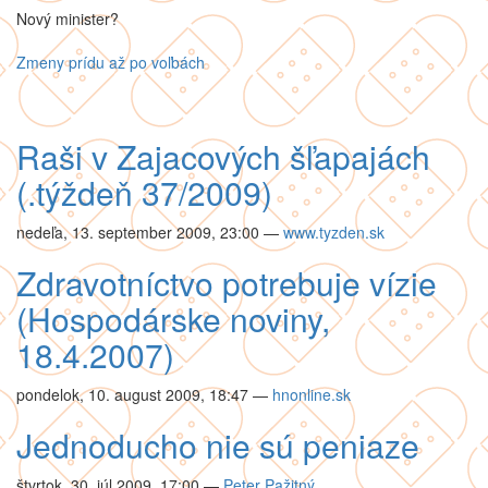
Nový minister?
Zmeny prídu až po voľbách
Raši v Zajacových šľapajách
(.týždeň 37/2009)
nedeľa, 13. september 2009, 23:00
—
www.tyzden.sk
Zdravotníctvo potrebuje vízie
(Hospodárske noviny,
18.4.2007)
pondelok, 10. august 2009, 18:47
—
hnonline.sk
Jednoducho nie sú peniaze
štvrtok, 30. júl 2009, 17:00
—
Peter Pažitný