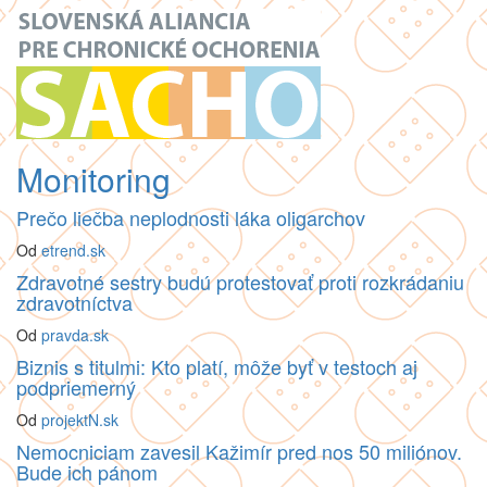
Monitoring
Prečo liečba neplodnosti láka oligarchov
Od
etrend.sk
Zdravotné sestry budú protestovať proti rozkrádaniu
zdravotníctva
Od
pravda.sk
Biznis s titulmi: Kto platí, môže byť v testoch aj
podpriemerný
Od
projektN.sk
Nemocniciam zavesil Kažimír pred nos 50 miliónov.
Bude ich pánom