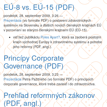
EÚ-8 vs. EÚ-15 (PDF)
pondelok, 28. september 2009, 3:26
—
Prezentácia
(vo formáte PDF) o postavení zdravotníckych
systémov na Slovensku a ďalších nových členských krajinách EÚ
v porovnaní so starými členskými krajinami EÚ (EÚ-15).
viď tiež publikáciu
Poles Apart?
, ktorá sa zaoberá postojmi
krajín východnej Európy k zdravotnému systému a potrebe
jeho reformy (PDF, angl.).
Princípy Corporate
Governance (PDF)
pondelok, 28. september 2009, 3:23
—
Prezentácia
Petra Pažitného (vo formáte PDF) o princípoch
corporate governance, ktoré treba zaviesť i do zdravotníctva.
Prehľad reformných zákonov
(PDF, angl.)