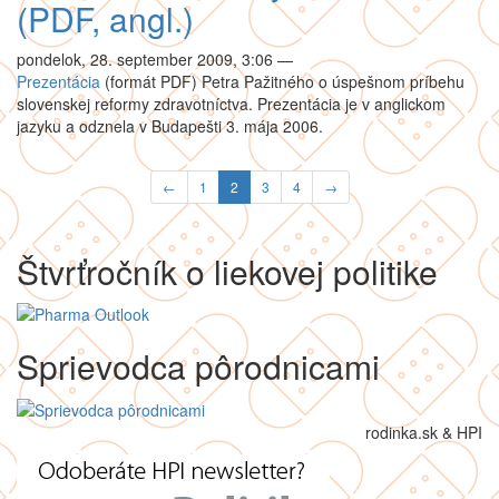
(PDF, angl.)
pondelok, 28. september 2009, 3:06
—
Prezentácia
(formát PDF) Petra Pažitného o úspešnom príbehu
slovenskej reformy zdravotníctva. Prezentácia je v anglickom
jazyku a odznela v Budapešti 3. mája 2006.
←
1
2
3
4
→
Štvrťročník o liekovej politike
Sprievodca pôrodnicami
rodinka.sk & HPI