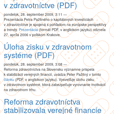
v zdravotníctve (PDF)
pondelok, 28. september 2009, 3:11
—
Prezentácia Petra Pažitného o kapitálových investíciách
v zdravotníctve je spojená s pohľadom na európske perspektívy
a trendy.
Prezentácia
(formát PDF, v anglickom jazyku) odznela
27. apríla 2006 v poľskom Krakove.
Úloha zisku v zdravotnom
systéme (PDF)
pondelok, 28. september 2009, 3:08
—
Reforma zdravotníctva na Slovensku významne prispela
k stabilizácii verejných financií, uvádza Peter Pažitný v tomto
článku
(PDF, v anglickom jazyku). Vysvetľuje úlohu zisku
v zdravotnom systéme, ktorá zabezpečuje vyrovnanie motivácií
na zdravotnom trhu.
Reforma zdravotníctva
stabilizovala verejné financie