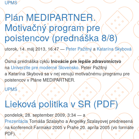
UPMS
Plán MEDIPARTNER.
Motivačný program pre
poistencov (prednáška 8/8)
utorok, 14. máj 2013, 16:47
—
Peter Pažitný
a
Katarína Skybová
Ôsma prednáška cyklu
Inovácie pre lepšie zdravotníctvo
na
Univerzite pre moderné Slovensko
. Peter Pažitný
a Katarína Skybová sa v nej venujú motivačnému programu pre
poistencov v Pláne MEDIPARTNER.
UPMS
Lieková politika v SR (PDF)
pondelok, 28. september 2009, 3:34
—
a
Prezentácia
Tomáša Szalayho a Angeliky Szalayovej prednesená
na konferencii Farmako 2005 v Prahe 20. apríla 2005 (vo formáte
PDF).