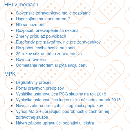
HPI v médiách
Slovenské zdravotníctvo nie je bezplatné
Uspokojíme sa s priemerom?
Nič sa nezmení
Rozpočet: prekvapenie sa nekoná
Zmeny prídu až po voľbách
Eurofondy pre stavbárov, nie pre zdravotníkov
Rozpočet: chýba svetlo na konci
20 rokov súkromného zdravotníctva
Rovní a rovnejší
Odmietanie reforiem si pýta svoju cenu
MPK
Legislatívny proces
Portál právnych predpisov
Vyhláška ustanovujúca PCG skupiny na rok 2015
Vyhláška ustanovujúca index rizika nákladov na rok 2015
Novela zákona o rozsahu – regulácia poplatkov
Výnos MZ SR upravujúci podrobnosti o záchrannej
zdravotnej službe
Návrh zákona upravujúci poplatky u lekára