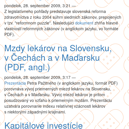
pondelok, 28. september 2009, 3:21
—
Z legislatívneho pohľady predstavuje slovenská reforma
zdravotníctva z roku 2004 súhrn siedmich zákonov, prepojených
v tzv. "reformnom puzzle". Nasledujúci
dokument
zhŕňa hlavné
vlastnosti reformných zákonov (v anglickom jazyku, vo formáte
PDF).
Mzdy lekárov na Slovensku,
v Čechách a v Maďarsku
(PDF, angl.)
pondelok, 28. september 2009, 3:17
—
Prezentácia
Petra Pažitného (v anglickom jazyku, formát PDF)
porovnáva vývoj priemerných miezd lekárov na Slovensku,
v Čechách a v Maďarsku. Vývoj miezd lekárov je pritom
posudzovaný vo vzťahu k priemerným mzdám. Prezentáciu
uzatvára porovnanie indexu relatívnej vzácnosti lekárov
s niektorými západnými krajinami.
Kapitálové investície