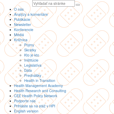
Vyhľadávaný
text
O nás
Analýzy a komentáre
Publikácie
Newsletter
Konferencie
Médiá
Knižnica
Pojmy
Skratky
Kto je kto
Inštitúcie
Legislatíva
Dáta
Prednášky
Health in Transition
Health Management Academy
Health Research and Consulting
CEE Health Policy Network
Podporte nás
Prihláste sa na stáž v HPI
English version