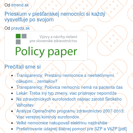
Od
etrend.sk
Prieskum v piešťanskej nemocnici si každý
vysvetľuje po svojom
Od
pravda.sk
Prečítali sme si
Transparency: Prestanú nemocnice s neefektívnymi
nákupmi... zemiakov?
Transparency: Polovica nemocníc nemá na pacienta čas
Lekár: Treba iný typ zmeny, viac prístrojov nepomôže
Na zdravotníckych eurofondoch najviac zarobil Širokého
Váhostav
Analýza Operačného programu zdravotníctvo 2007-2013:
Viac verejnej kontroly eurofondov
Veľké nemocnice nakupovali elektrinu najdrahšie
Prešetrovanie údajnej štátnej pomoci pre SZP a VšZP [pdf]