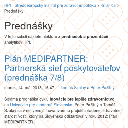
HPI - Stredoeurópsky inštitút pre zdravotnú politiku
>
Knižnica
>
Prednášky
Prednášky
V tejto sekcii nájdete niektoré
z prednášok a prezentácií
analytikov HPI.
Plán MEDIPARTNER:
Partnerská sieť poskytovateľov
(prednáška 7/8)
utorok, 14. máj 2013, 16:47
—
Tomáš Szalay
a
Peter Pažitný
Siedma prednáška cyklu
Inovácie pre lepšie zdravotníctvo
na
Univerzite pre moderné Slovensko
. Peter Pažitný a Tomáš
Szalay sa v nej venujú inovatívnemu projektu riadenej zdravotnej
starostlivosti, ktorý na Slovensku odštartoval v roku 2012: Plán
MEDIPARTNER.