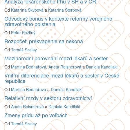
Analýza lekárenského trhu v SR a v ČR
Od
Katarína Skybová
a
Katarína Šterbová
Odvodový bonus v kontexte reformy verejného
zdravotného poistenia
Od
Peter Pažitný
Rozpočet: prekvapenie sa nekoná
Od
Tomáš Szalay
Mezinárodní porovnání mezd lékařů a sester
Od
Martina Bednářová
,
Aneta Reisnerová
a
Daniela Kandilaki
Vnitřní diferenciace mezd lékařů a sester v České
republice
Od
Martina Bednářová
a
Daniela Kandilaki
Relativní mzdy v sektoru zdravotnictví
Od
Aneta Reisnerová
a
Daniela Kandilaki
Zmeny prídu až po voľbách
Od
Tomáš Szalay