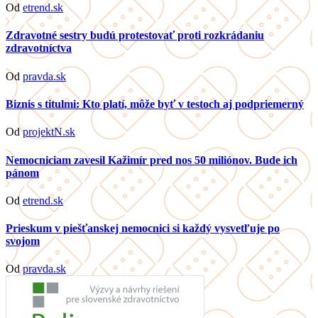
Od
etrend.sk
Zdravotné sestry budú protestovať proti rozkrádaniu
zdravotníctva
Od
pravda.sk
Biznis s titulmi: Kto platí, môže byť v testoch aj podpriemerný
Od
projektN.sk
Nemocniciam zavesil Kažimír pred nos 50 miliónov. Bude ich
pánom
Od
etrend.sk
Prieskum v piešťanskej nemocnici si každý vysvetľuje po
svojom
Od
pravda.sk