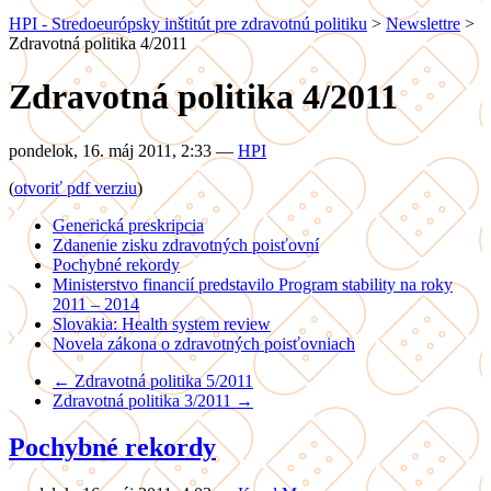
HPI - Stredoeurópsky inštitút pre zdravotnú politiku
>
Newslettre
>
Zdravotná politika 4/2011
Zdravotná politika 4/2011
pondelok, 16. máj 2011, 2:33
—
HPI
(
otvoriť pdf verziu
)
Generická preskripcia
Zdanenie zisku zdravotných poisťovní
Pochybné rekordy
Ministerstvo financií predstavilo Program stability na roky
2011 – 2014
Slovakia: Health system review
Novela zákona o zdravotných poisťovniach
← Zdravotná politika 5/2011
Zdravotná politika 3/2011 →
Pochybné rekordy