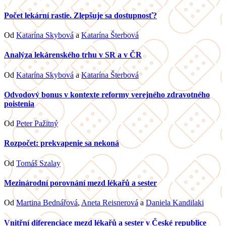
Počet lekární rastie. Zlepšuje sa dostupnosť?
Od
Katarína Skybová
a
Katarína Šterbová
Analýza lekárenského trhu v SR a v ČR
Od
Katarína Skybová
a
Katarína Šterbová
Odvodový bonus v kontexte reformy verejného zdravotného
poistenia
Od
Peter Pažitný
Rozpočet: prekvapenie sa nekoná
Od
Tomáš Szalay
Mezinárodní porovnání mezd lékařů a sester
Od
Martina Bednářová
,
Aneta Reisnerová
a
Daniela Kandilaki
Vnitřní diferenciace mezd lékařů a sester v České republice