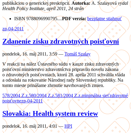
publikáciou o generickej preskripcii.
Autorka:
A. Szalayová
vydal
Health Policy Institute, apríl 2011, 24 strán
ISBN 9788096990795....
PDF verzia:
bezplatne stiahnuť
zp-04-2011
Zdanenie zisku zdravotných poisťovní
pondelok, 16. máj 2011, 3:59
—
Tomáš Szalay
V reakcii na nález Ústavného súdu v kauze zisku zdravotných
poisťovní ministerstvo zdravotníctva pripravilo novelu zákona
o zdravotných poisťovniach, ktorú 28. apríla 2011 schválila vláda
a odoslala na rokovanie Národnej rady Slovenskej republiky. Na
tomto mieste prinášame zhrnutie navrhovaných zmien.
578/2004 Z.z.
580/2004 Z.z.
581/2004 Z.z.
minimálna sieť
zdravotné
poisťovne
zp-04-2011
Slovakia: Health system review
pondelok, 16. máj 2011, 4:01
—
HPI