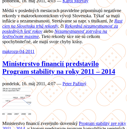
pondelok, 16. máj 2011, 4:03
—
Karol Morvay
Médiá v posledných mesiacoch pravidelne pripomínajú negatívne
rekordy v makroekonomickom vývoji Slovenska. Týkať sa majú
inflácie a nezamestnanosti. Stretávame sa napr. s titulkami, že
Rast
cien na Slovensku trhá rekordy
, či
Rekordná nezamestnanosť za
posledných šesť rokov
alebo
Nezamestnanosť zotrváva na
šesťročnom maxime
. Tieto rekordy síce nie sú celkom
spochybniteľné, ale majú svoje chyby krásy.
makro
zp-04-2011
Ministerstvo financií predstavilo
Program stability na roky 2011 – 2014
pondelok, 16. máj 2011, 4:07
—
Peter Pažitný
Ministerstvo financií zverejnilo slovenský
Program stability pre roky
2011 – 2014
, v ktorom predstavuje program konsolidácie verejných