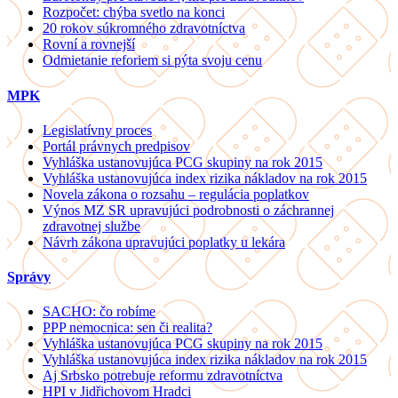
Rozpočet: chýba svetlo na konci
20 rokov súkromného zdravotníctva
Rovní a rovnejší
Odmietanie reforiem si pýta svoju cenu
MPK
Legislatívny proces
Portál právnych predpisov
Vyhláška ustanovujúca PCG skupiny na rok 2015
Vyhláška ustanovujúca index rizika nákladov na rok 2015
Novela zákona o rozsahu – regulácia poplatkov
Výnos MZ SR upravujúci podrobnosti o záchrannej
zdravotnej službe
Návrh zákona upravujúci poplatky u lekára
Správy
SACHO: čo robíme
PPP nemocnica: sen či realita?
Vyhláška ustanovujúca PCG skupiny na rok 2015
Vyhláška ustanovujúca index rizika nákladov na rok 2015
Aj Srbsko potrebuje reformu zdravotníctva
HPI v Jidřichovom Hradci