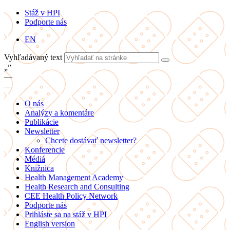
Stáž v HPI
Podporte nás
EN
Vyhľadávaný text
„
”
—
—
O nás
Analýzy a komentáre
Publikácie
Newsletter
Chcete dostávať newsletter?
Konferencie
Médiá
Knižnica
Health Management Academy
Health Research and Consulting
CEE Health Policy Network
Podporte nás
Prihláste sa na stáž v HPI
English version