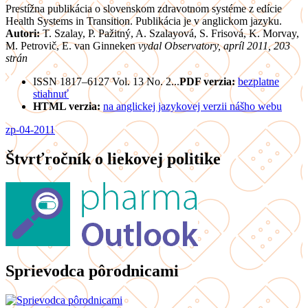
Prestížna publikácia o slovenskom zdravotnom systéme z edície
Health Systems in Transition. Publikácia je v anglickom jazyku.
Autori:
T. Szalay, P. Pažitný, A. Szalayová, S. Frisová, K. Morvay,
M. Petrovič, E. van Ginneken
vydal Observatory, apríl 2011, 203
strán
ISSN 1817–6127 Vol. 13 No. 2...
PDF verzia:
bezplatne
stiahnuť
HTML verzia:
na anglickej jazykovej verzii nášho webu
zp-04-2011
Štvrťročník o liekovej politike
Sprievodca pôrodnicami