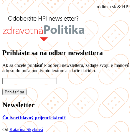
rodinka.sk & HPI
Prihláste sa na odber newslettera
Ak sa chcete prihlásiť k odberu newsletteru, zadajte svoju e-mailovú
adresu do poľa pod týmto textom a stlačte tlačidlo.
Newsletter
Čo tvorí hlavný príjem lekární?
Od
Katarína Skybová