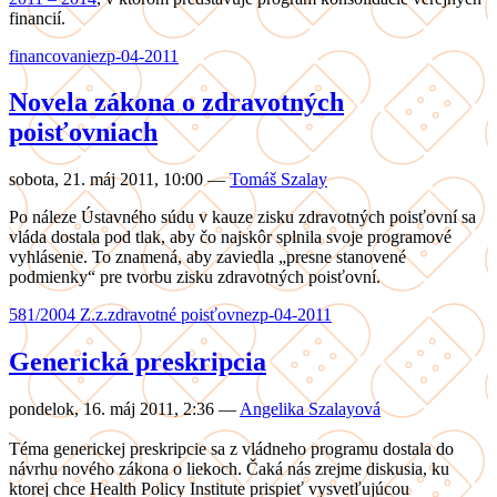
financií.
financovanie
zp-04-2011
Novela zákona o zdravotných
poisťovniach
sobota, 21. máj 2011, 10:00
—
Tomáš Szalay
Po náleze Ústavného súdu v kauze zisku zdravotných poisťovní sa
vláda dostala pod tlak, aby čo najskôr splnila svoje programové
vyhlásenie. To znamená, aby zaviedla „presne stanovené
podmienky“ pre tvorbu zisku zdravotných poisťovní.
581/2004 Z.z.
zdravotné poisťovne
zp-04-2011
Generická preskripcia
pondelok, 16. máj 2011, 2:36
—
Angelika Szalayová
Téma generickej preskripcie sa z vládneho programu dostala do
návrhu nového zákona o liekoch. Čaká nás zrejme diskusia, ku
ktorej chce Health Policy Institute prispieť vysvetľujúcou