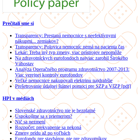
Prečítali sme si
Transparency: Prestanú nemocnice s neefektívnymi
nákupmi... zemiakov?
Transparency: Polovica nemocníc nemá na pacienta čas
Lekár: Treba iný typ zmeny, viac prístrojov nepomôže
Na zdravotníckych eurofondoch najviac zarobil Širokého
Váhostav
Analýza Operačného programu zdravotníctvo 2007-2013:
Viac verejnej kontroly eurofondov
Veľké nemocnice nakupovali elektrinu najdrahšie
Prešetrovanie údajnej štátnej pomoci pre SZP a VšZP [pdf]
HPI v médiách
Slovenské zdravotníctvo nie je bezplatné
Uspokojíme sa s priemerom?
Nič sa nezmení
Rozpočet: prekvapenie sa nekoná
Zmeny prídu až po voľbách
Eurofondy pre stavbárov, nie pre zdravotníkov