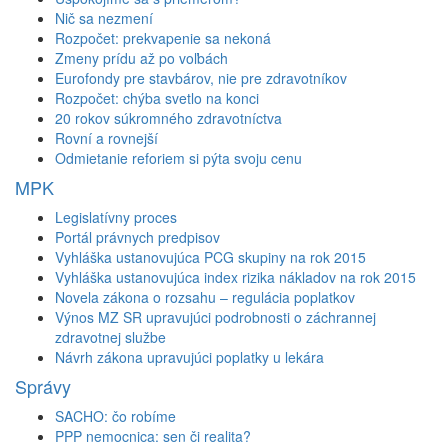
Nič sa nezmení
Rozpočet: prekvapenie sa nekoná
Zmeny prídu až po voľbách
Eurofondy pre stavbárov, nie pre zdravotníkov
Rozpočet: chýba svetlo na konci
20 rokov súkromného zdravotníctva
Rovní a rovnejší
Odmietanie reforiem si pýta svoju cenu
MPK
Legislatívny proces
Portál právnych predpisov
Vyhláška ustanovujúca PCG skupiny na rok 2015
Vyhláška ustanovujúca index rizika nákladov na rok 2015
Novela zákona o rozsahu – regulácia poplatkov
Výnos MZ SR upravujúci podrobnosti o záchrannej
zdravotnej službe
Návrh zákona upravujúci poplatky u lekára
Správy
SACHO: čo robíme
PPP nemocnica: sen či realita?