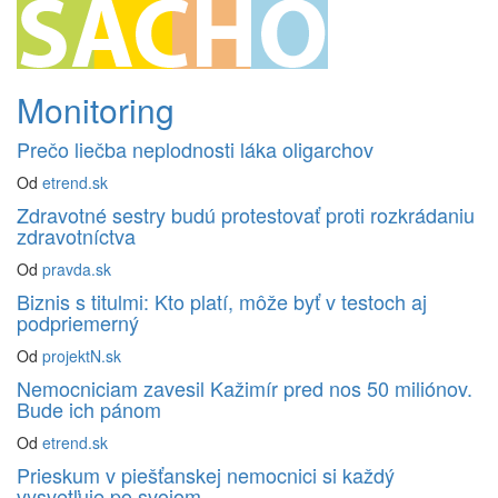
Monitoring
Prečo liečba neplodnosti láka oligarchov
Od
etrend.sk
Zdravotné sestry budú protestovať proti rozkrádaniu
zdravotníctva
Od
pravda.sk
Biznis s titulmi: Kto platí, môže byť v testoch aj
podpriemerný
Od
projektN.sk
Nemocniciam zavesil Kažimír pred nos 50 miliónov.
Bude ich pánom
Od
etrend.sk
Prieskum v piešťanskej nemocnici si každý
vysvetľuje po svojom