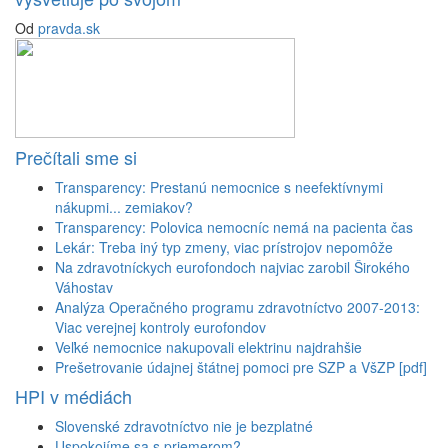
Od
pravda.sk
Prečítali sme si
Transparency: Prestanú nemocnice s neefektívnymi
nákupmi... zemiakov?
Transparency: Polovica nemocníc nemá na pacienta čas
Lekár: Treba iný typ zmeny, viac prístrojov nepomôže
Na zdravotníckych eurofondoch najviac zarobil Širokého
Váhostav
Analýza Operačného programu zdravotníctvo 2007-2013:
Viac verejnej kontroly eurofondov
Veľké nemocnice nakupovali elektrinu najdrahšie
Prešetrovanie údajnej štátnej pomoci pre SZP a VšZP [pdf]
HPI v médiách
Slovenské zdravotníctvo nie je bezplatné
Uspokojíme sa s priemerom?