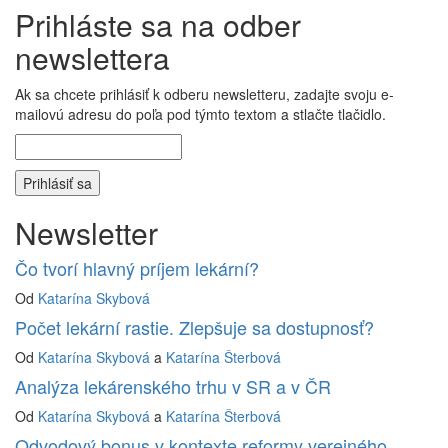
Prihláste sa na odber
newslettera
Ak sa chcete prihlásiť k odberu newsletteru, zadajte svoju e-
mailovú adresu do poľa pod týmto textom a stlačte tlačidlo.
Newsletter
Čo tvorí hlavný príjem lekární?
Od
Katarína Skybová
Počet lekární rastie. Zlepšuje sa dostupnosť?
Od
Katarína Skybová
a
Katarína Šterbová
Analýza lekárenského trhu v SR a v ČR
Od
Katarína Skybová
a
Katarína Šterbová
Odvodový bonus v kontexte reformy verejného