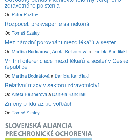
zdravotného poistenia
Od
Peter Pažitný
Rozpočet: prekvapenie sa nekoná
Od
Tomáš Szalay
Mezinárodní porovnání mezd lékařů a sester
Od
Martina Bednářová
,
Aneta Reisnerová
a
Daniela Kandilaki
Vnitřní diferenciace mezd lékařů a sester v České
republice
Od
Martina Bednářová
a
Daniela Kandilaki
Relativní mzdy v sektoru zdravotnictví
Od
Aneta Reisnerová
a
Daniela Kandilaki
Zmeny prídu až po voľbách
Od
Tomáš Szalay