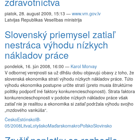
zdravotníctva
piatok, 28. august 2009, 15:13
—
www.vm.gov.lv
Latvijas Republikas Veselības ministrija
Slovenský priemysel zatiaľ
nestráca výhodu nízkych
nákladov práce
pondelok, 16. jún 2008, 16:00
—
Karol Morvay
V odbornej verejnosti sa už dlhšiu dobu objavujú obavy z toho, že
slovenská ekonomika stratí výhodu nízkych nákladov práce. Túto
výhodu ekonomika postupne určite stratí (preto musia štruktúrne
politiky podporiť iné faktory konkurencieschopnosti). Strata faktora
konkurencieschopnosti v podobe nízkych nákladov práce však
zatiaľ nie je realitou a ekonomika si zatiaľ podržala výhodu svojho
„mzdového vankúša“.
Česko
Estónsko
IB-
05/2008
Litva
Lotyšsko
Maďarsko
makro
Poľsko
Slovinsko