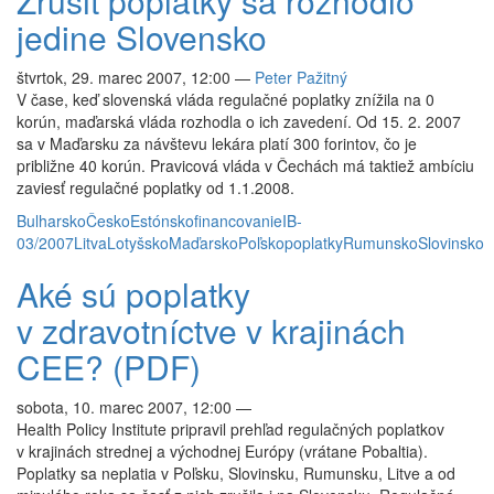
Zrušiť poplatky sa rozhodlo
jedine Slovensko
štvrtok, 29. marec 2007, 12:00
—
Peter Pažitný
V čase, keď slovenská vláda regulačné poplatky znížila na 0
korún, maďarská vláda rozhodla o ich zavedení. Od 15. 2. 2007
sa v Maďarsku za návštevu lekára platí 300 forintov, čo je
približne 40 korún. Pravicová vláda v Čechách má taktiež ambíciu
zaviesť regulačné poplatky od 1.1.2008.
Bulharsko
Česko
Estónsko
financovanie
IB-
03/2007
Litva
Lotyšsko
Maďarsko
Poľsko
poplatky
Rumunsko
Slovinsko
Aké sú poplatky
v zdravotníctve v krajinách
CEE? (PDF)
sobota, 10. marec 2007, 12:00
—
Health Policy Institute pripravil prehľad regulačných poplatkov
v krajinách strednej a východnej Európy (vrátane Pobaltia).
Poplatky sa neplatia v Poľsku, Slovinsku, Rumunsku, Litve a od