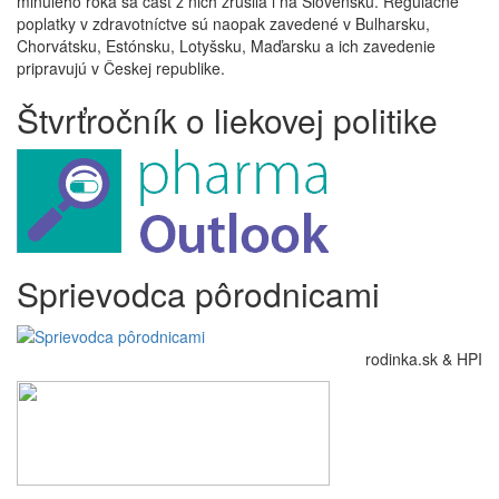
minulého roka sa časť z nich zrušila i na Slovensku. Regulačné
poplatky v zdravotníctve sú naopak zavedené v Bulharsku,
Chorvátsku, Estónsku, Lotyšsku, Maďarsku a ich zavedenie
pripravujú v Českej republike.
Štvrťročník o liekovej politike
Sprievodca pôrodnicami
rodinka.sk & HPI