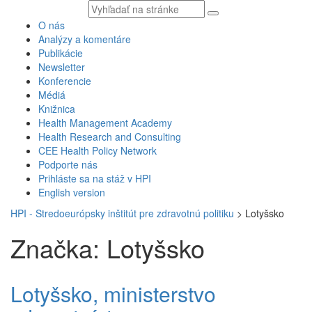
Vyhľadávaný
text
O nás
Analýzy a komentáre
Publikácie
Newsletter
Konferencie
Médiá
Knižnica
Health Management Academy
Health Research and Consulting
CEE Health Policy Network
Podporte nás
Prihláste sa na stáž v HPI
English version
HPI - Stredoeurópsky inštitút pre zdravotnú politiku
>
Lotyšsko
Značka: Lotyšsko
Lotyšsko, ministerstvo