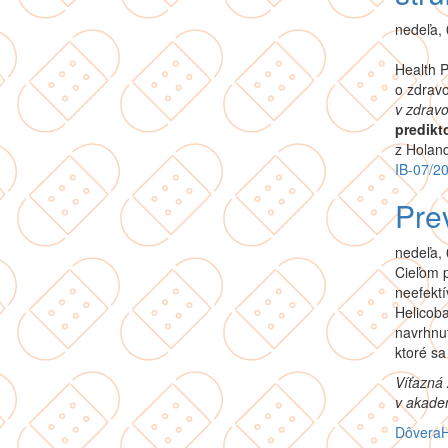
nedeľa, 
Health P
o zdravo
v zdravo
predikt
z Holand
IB-07/2
Pre
nedeľa, 
Cieľom 
neefektí
Helicoba
navrhnut
ktoré sa
Víťazná
v akade
Dôvera