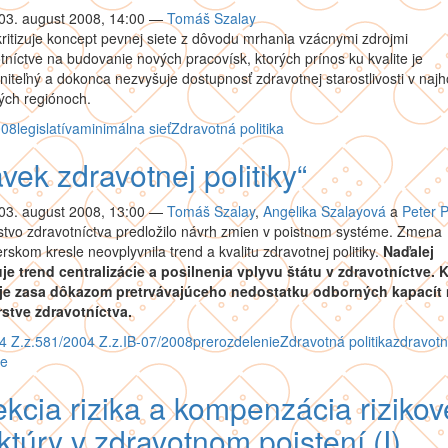
03. august 2008, 14:00
—
Tomáš Szalay
ritizuje koncept pevnej siete z dôvodu mrhania vzácnymi zdrojmi
tníctve na budovanie nových pracovísk, ktorých prínos ku kvalite je
iteľný a dokonca nezvyšuje dostupnosť zdravotnej starostlivosti v najh
ých regiónoch.
008
legislatíva
minimálna sieť
Zdravotná politika
vek zdravotnej politiky“
03. august 2008, 13:00
—
Tomáš Szalay
,
Angelika Szalayová
a
Peter P
stvo zdravotníctva predložilo návrh zmien v poistnom systéme. Zmena
erskom kresle neovplyvnila trend a kvalitu zdravotnej politiky.
Naďalej
je trend centralizácie a posilnenia vplyvu štátu v zdravotníctve. K
je zasa dôkazom pretrvávajúceho nedostatku odborných kapacít 
rstve zdravotníctva.
4 Z.z.
581/2004 Z.z.
IB-07/2008
prerozdelenie
Zdravotná politika
zdravot
ne
kcia rizika a kompenzácia rizikov
ktúry v zdravotnom poistení (I)