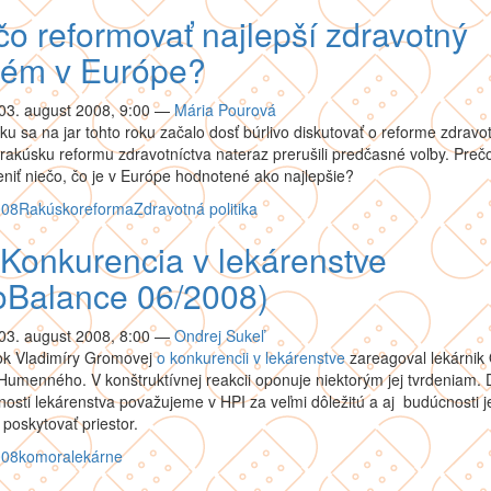
čo reformovať najlepší zdravotný
tém v Európe?
03. august 2008, 9:00
—
Mária Pourová
u sa na jar tohto roku začalo dosť búrlivo diskutovať o reforme zdravot
rakúsku reformu zdravotníctva nateraz prerušili predčasné voľby. Prečo
niť niečo, čo je v Európe hodnotené ako najlepšie?
008
Rakúsko
reforma
Zdravotná politika
 Konkurencia v lekárenstve
toBalance 06/2008)
03. august 2008, 8:00
—
Ondrej Sukeľ
ok Vladimíry Gromovej
o konkurencii v lekárenstve
zareagoval lekárnik
Humenného. V konštruktívnej reakcii oponuje niektorým jej tvrdeniam. 
osti lekárenstva považujeme v HPI za veľmi dôležitú a aj budúcnosti j
oskytovať priestor.
008
komora
lekárne