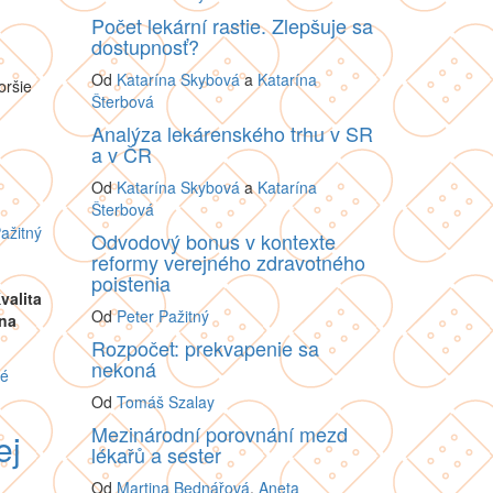
Počet lekární rastie. Zlepšuje sa
dostupnosť?
Od
Katarína Skybová
a
Katarína
oršie
Šterbová
Analýza lekárenského trhu v SR
a v ČR
Od
Katarína Skybová
a
Katarína
Šterbová
ažitný
Odvodový bonus v kontexte
reformy verejného zdravotného
poistenia
valita
Od
Peter Pažitný
na
Rozpočet: prekvapenie sa
nekoná
né
Od
Tomáš Szalay
Mezinárodní porovnání mezd
ej
lékařů a sester
Od
Martina Bednářová
,
Aneta