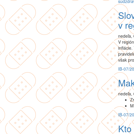
súd
zdra
Slo
v re
nedeľa, 
V región
inflácie
pravidel
však pro
IB-07/2
Mak
nedeľa, 
Zr
Mi
IB-07/2
Kto