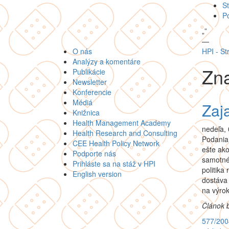
St
P
„
”
—
O nás
HPI - St
Analýzy a komentáre
Zna
Publikácie
Newsletter
Konferencie
Médiá
Zaja
Knižnica
Health Management Academy
nedeľa, 
Health Research and Consulting
Podania
CEE Health Policy Network
ešte ako
Podporte nás
samotné 
Prihláste sa na stáž v HPI
politika
English version
dostáva 
na výrok
Článok 
577/200