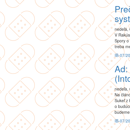
Pre
sys
nedeľa, 
V Rakúsk
Spory o 
treba me
IB-07/2
Ad:
(In
nedeľa, 
Na člán
Sukeľ z 
o budúcn
budeme p
IB-07/2