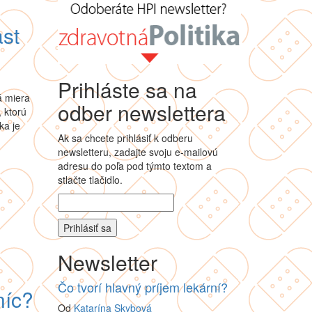
ast
Prihláste sa na
á miera
odber newslettera
 ktorú
ka je
Ak sa chcete prihlásiť k odberu
newsletteru, zadajte svoju e-mailovú
adresu do poľa pod týmto textom a
stlačte tlačidlo.
Newsletter
Čo tvorí hlavný príjem lekární?
níc?
Od
Katarína Skybová