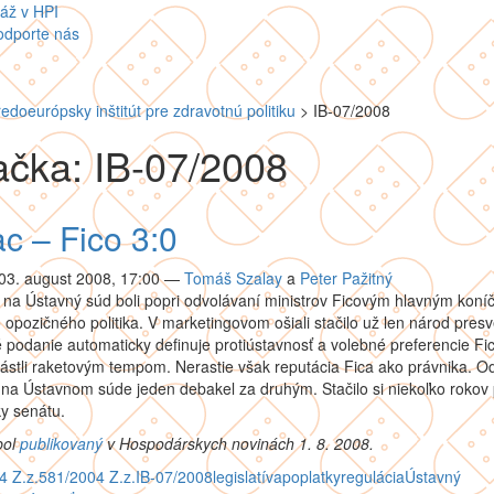
áž v HPI
odporte nás
redoeurópsky inštitút pre zdravotnú politiku
>
IB-07/2008
čka: IB-07/2008
c – Fico 3:0
03. august 2008, 17:00
—
Tomáš Szalay
a
Peter Pažitný
 na Ústavný súd boli popri odvolávaní ministrov Ficovým hlavným kon
 opozičného politika. V marketingovom ošiali stačilo už len národ presv
podanie automaticky definuje protiústavnosť a volebné preferencie Fi
 rástli raketovým tempom. Nerastie však reputácia Fica ako právnika. O
na Ústavnom súde jeden debakel za druhým. Stačilo si niekoľko rokov
y senátu.
bol
publikovaný
v Hospodárskych novinách 1. 8. 2008.
4 Z.z.
581/2004 Z.z.
IB-07/2008
legislatíva
poplatky
regulácia
Ústavný