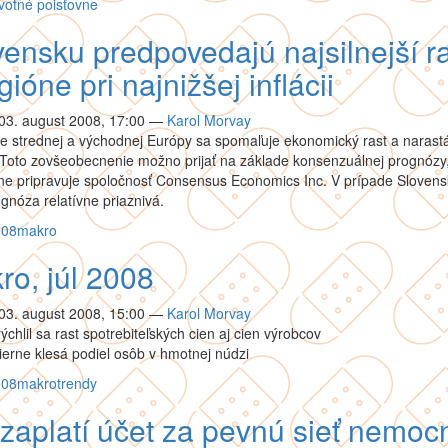
votné poisťovne
vensku predpovedajú najsilnejší r
gióne pri najnižšej inflácii
03. august 2008, 17:00
—
Karol Morvay
e strednej a východnej Európy sa spomaľuje ekonomický rast a narast
. Toto zovšeobecnenie možno prijať na základe konsenzuálnej prognózy,
ne pripravuje spoločnosť Consensus Economics Inc. V prípade Slovens
gnóza relatívne priaznivá.
008
makro
ro, júl 2008
03. august 2008, 15:00
—
Karol Morvay
ýchlil sa rast spotrebiteľských cien aj cien výrobcov
erne klesá podiel osôb v hmotnej núdzi
008
makro
trendy
 zaplatí účet za pevnú sieť nemoc