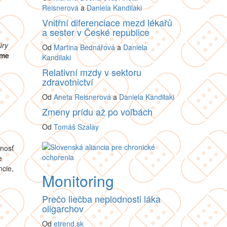
Reisnerová
a
Daniela Kandilaki
Vnitřní diferenciace mezd lékařů
a sester v České republice
úry
Od
Martina Bednářová
a
Daniela
éme
Kandilaki
Relativní mzdy v sektoru
zdravotnictví
Od
Aneta Reisnerová
a
Daniela Kandilaki
Zmeny prídu až po voľbách
Od
Tomáš Szalay
mnosť
e
ncie,
Monitoring
Prečo liečba neplodnosti láka
oligarchov
Od
etrend.sk