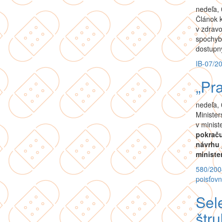
nedeľa, 
Článok k
v zdravo
spochybn
dostupn
IB-07/2
„Pra
nedeľa, 
Minister
v minist
pokraču
návrhu 
ministe
580/200
poisťov
Sele
štru