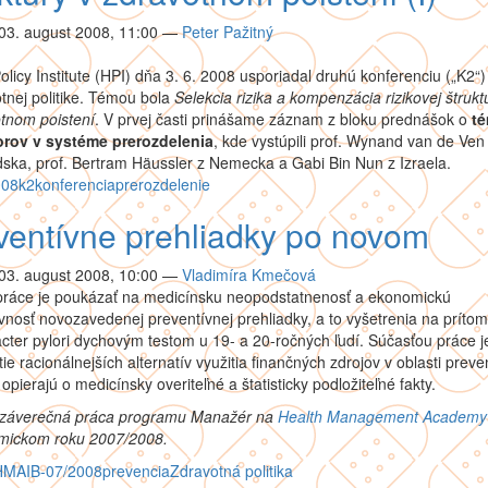
03. august 2008, 11:00
—
Peter Pažitný
olicy Institute (HPI) dňa 3. 6. 2008 usporiadal druhú konferenciu („K2“)
tnej politike. Témou bola
Selekcia rizika a kompenzácia rizikovej štrukt
tnom poistení
. V prvej časti prinášame záznam z bloku prednášok o
t
orov v systéme prerozdelenia
, kde vystúpili prof. Wynand van de Ven
ska, prof. Bertram Häussler z Nemecka a Gabi Bin Nun z Izraela.
008
k2
konferencia
prerozdelenie
ventívne prehliadky po novom
03. august 2008, 10:00
—
Vladimíra Kmečová
práce je poukázať na medicínsku neopodstatnenosť a ekonomickú
vnosť novozavedenej preventívnej prehliadky, a to vyšetrenia na príto
cter pylori dychovým testom u 19- a 20-ročných ľudí. Súčasťou práce j
ie racionálnejších alternatív využitia finančných zdrojov v oblasti preve
 opierajú o medicínsky overiteľné a štatisticky podložiteľné fakty.
 záverečná práca programu Manažér na
Health Management Academy
mickom roku 2007/2008.
HMA
IB-07/2008
prevencia
Zdravotná politika