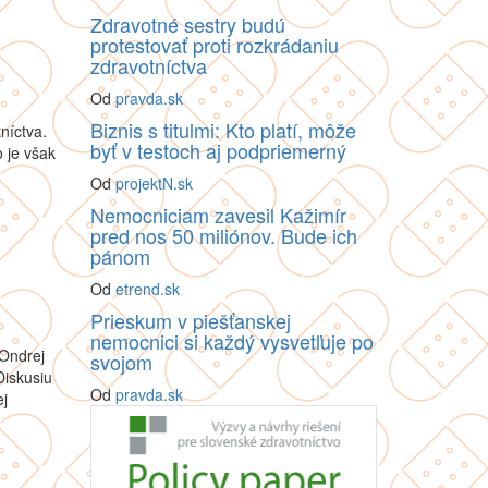
Zdravotné sestry budú
protestovať proti rozkrádaniu
zdravotníctva
Od
pravda.sk
Biznis s titulmi: Kto platí, môže
níctva.
byť v testoch aj podpriemerný
 je však
Od
projektN.sk
Nemocniciam zavesil Kažimír
pred nos 50 miliónov. Bude ich
pánom
Od
etrend.sk
Prieskum v piešťanskej
nemocnici si každý vysvetľuje po
 Ondrej
svojom
Diskusiu
Od
pravda.sk
ej