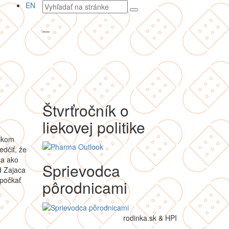
Vyhľadávaný
EN
text
—
Štvrťročník o
liekovej politike
íčkom
edčiť, že
ca ako
Sprievodca
d Zajaca
 počkať
pôrodnicami
rodinka.sk & HPI