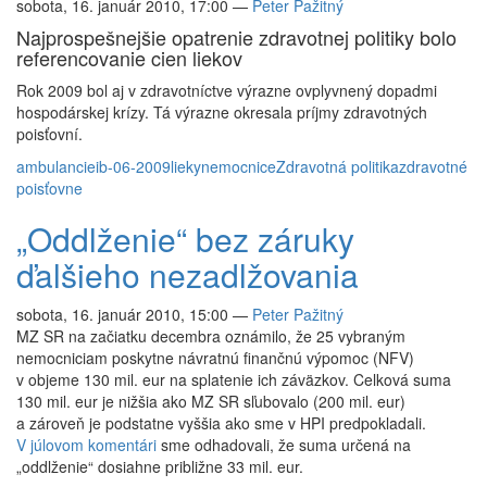
sobota, 16. január 2010, 17:00
—
Peter Pažitný
Najprospešnejšie opatrenie zdravotnej politiky bolo
referencovanie cien liekov
Rok 2009 bol aj v zdravotníctve výrazne ovplyvnený dopadmi
hospodárskej krízy. Tá výrazne okresala príjmy zdravotných
poisťovní.
ambulancie
ib-06-2009
lieky
nemocnice
Zdravotná politika
zdravotné
poisťovne
„Oddlženie“ bez záruky
ďalšieho nezadlžovania
sobota, 16. január 2010, 15:00
—
Peter Pažitný
MZ SR na začiatku decembra oznámilo, že 25 vybraným
nemocniciam poskytne návratnú finančnú výpomoc (NFV)
v objeme 130 mil. eur na splatenie ich záväzkov. Celková suma
130 mil. eur je nižšia ako MZ SR sľubovalo (200 mil. eur)
a zároveň je podstatne vyššia ako sme v HPI predpokladali.
V júlovom komentári
sme odhadovali, že suma určená na
„oddlženie“ dosiahne približne 33 mil. eur.