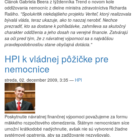
Článok Gabriela Beera z týždenníka Trend o novom kole
oddlžovania nemocníc z dielne ministra zdravotníctva Richarda
Rašiho.
"Spolukritik niekdajšieho projektu Veriteľ, ktorý realizovala
bývalá vláda, teraz ukazuje, ako to naozaj nerobiť. Nechce
prezradiť, kto sa dostane k pohľadávke, zahmlieva sa skutočný
charakter oddlženia a jeho dosah na verejné financie. Zatvárajú
sa oči pred tým, že z návratnej výpomoci sa s najväčšou
pravdepodobnosťou stane obyčajná dotácia."
HPI k vládnej pôžičke pre
nemocnice
streda, 02. december 2009, 3:35
—
HPI
Poskytnutie návratnej finančnej výpomoci považujeme za formu
mäkkého rozpočtového obmedzenia. Štátnym nemocniciam síce
umožní krátkodobé nadýchnutie, avšak nie sú vytvorené žiadne
systémové opatrenia, aby sa zadlžovanie nezvyšovalo.