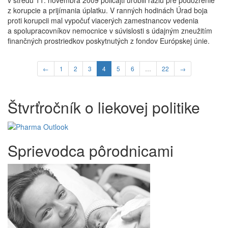
v stredu 11. novembra 2009 policajti urobili raziu pre podozrenie
z korupcie a prijímania úplatku.
V ranných hodinách Úrad boja
proti korupcii mal vypočuť viacerých zamestnancov vedenia
a spolupracovníkov nemocnice v súvislosti s údajným zneužitím
finančných prostriedkov poskytnutých z fondov Európskej únie.
←
1
2
3
4
5
6
…
22
→
Štvrťročník o liekovej politike
Sprievodca pôrodnicami