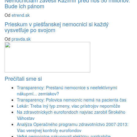
Bude ich pánom
Od
etrend.sk
Prieskum v piešťanskej nemocnici si každý
vysvetľuje po svojom
Od
pravda.sk
Prečítali sme si
Transparency: Prestanú nemocnice s neefektívnymi
nákupmi... zemiakov?
Transparency: Polovica nemocníc nemá na pacienta čas
Lekár: Treba iný typ zmeny, viac prístrojov nepomôže
Na zdravotníckych eurofondoch najviac zarobil Širokého
Váhostav
Analýza Operačného programu zdravotníctvo 2007-2013:
Viac verejnej kontroly eurofondov
Veľké nemocnice nakupovali elektrinu najdrahšie