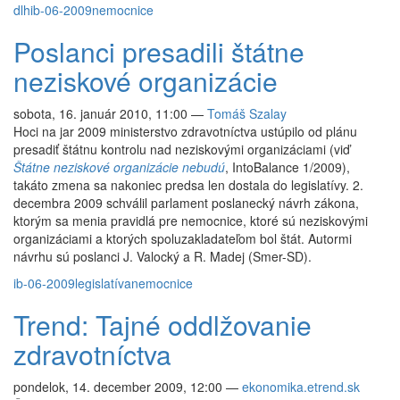
dlh
ib-06-2009
nemocnice
Poslanci presadili štátne
neziskové organizácie
sobota, 16. január 2010, 11:00
—
Tomáš Szalay
Hoci na jar 2009 ministerstvo zdravotníctva ustúpilo od plánu
presadiť štátnu kontrolu nad neziskovými organizáciami (viď
Štátne neziskové organizácie nebudú
, IntoBalance 1/2009),
takáto zmena sa nakoniec predsa len dostala do legislatívy. 2.
decembra 2009 schválil parlament poslanecký návrh zákona,
ktorým sa menia pravidlá pre nemocnice, ktoré sú neziskovými
organizáciami a ktorých spoluzakladateľom bol štát. Autormi
návrhu sú poslanci J. Valocký a R. Madej (Smer-SD).
ib-06-2009
legislatíva
nemocnice
Trend: Tajné oddlžovanie
zdravotníctva
pondelok, 14. december 2009, 12:00
—
ekonomika.etrend.sk