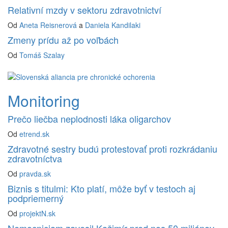
Relativní mzdy v sektoru zdravotnictví
Od
Aneta Reisnerová
a
Daniela Kandilaki
Zmeny prídu až po voľbách
Od
Tomáš Szalay
Monitoring
Prečo liečba neplodnosti láka oligarchov
Od
etrend.sk
Zdravotné sestry budú protestovať proti rozkrádaniu
zdravotníctva
Od
pravda.sk
Biznis s titulmi: Kto platí, môže byť v testoch aj
podpriemerný
Od
projektN.sk
Nemocniciam zavesil Kažimír pred nos 50 miliónov.