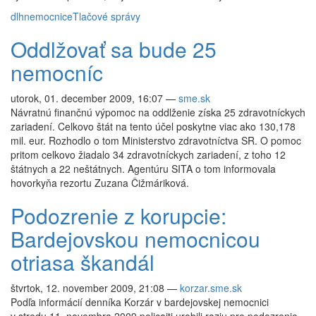
dlh
nemocnice
Tlačové správy
Oddlžovať sa bude 25
nemocníc
utorok, 01. december 2009, 16:07
—
sme.sk
Návratnú finančnú výpomoc na oddlženie získa 25 zdravotníckych
zariadení. Celkovo štát na tento účel poskytne viac ako 130,178
mil. eur. Rozhodlo o tom Ministerstvo zdravotníctva SR. O pomoc
pritom celkovo žiadalo 34 zdravotníckych zariadení, z toho 12
štátnych a 22 neštátnych. Agentúru SITA o tom informovala
hovorkyňa rezortu Zuzana Čižmáriková.
Podozrenie z korupcie:
Bardejovskou nemocnicou
otriasa škandál
štvrtok, 12. november 2009, 21:08
—
korzar.sme.sk
Podľa informácií denníka Korzár v bardejovskej nemocnici