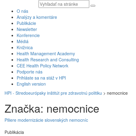
Vyhľadávaný
text
O nás
Analýzy a komentáre
Publikácie
Newsletter
Konferencie
Médiá
Knižnica
Health Management Academy
Health Research and Consulting
CEE Health Policy Network
Podporte nás
Prihláste sa na stáž v HPI
English version
HPI - Stredoeurópsky inštitút pre zdravotnú politiku
>
nemocnice
Značka: nemocnice
Piliere modernizácie slovenských nemocníc
Publikácia