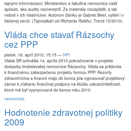
tajnými informáciami. Ministerstvo a fakultná nemocnica našli
spôsob, ako audity nezverejniť. Za materiály nezaplatili, a tak
neboli v ich vlastníctve. Autorom článku je Gabriel Beer, vyšiel i v
tlačenej verzii (
Tajnostkári od Richarda Rašiho
, Trend 15/2010).
Vláda chce stavať Rázsochy
cez PPP
piatok, 16. apríl 2010, 15:15
—
HPI
Vláda SR schválila 14. apríla 2010 pokračovanie v projekte
dostavby bratislavskej nemocnice Rázsochy. Vláda sa priklonila
k finančnému zabezpečeniu projektu formou PPP. Rezorty
zdravotníctva a financií majú do konca júla vypracovať projektový
zámer k získaniu finančnej podpory na štúdiu uskutočniteľnosti,
ktorá má byť vypracovaná do konca roku 2010.
nemocnice
Hodnotenie zdravotnej politiky
2009