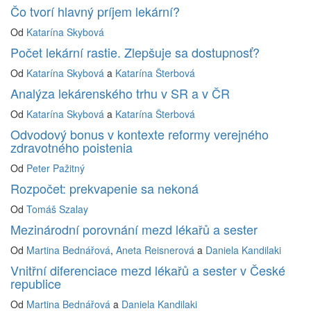
Čo tvorí hlavný príjem lekární?
Od
Katarína Skybová
Počet lekární rastie. Zlepšuje sa dostupnosť?
Od
Katarína Skybová
a
Katarína Šterbová
Analýza lekárenského trhu v SR a v ČR
Od
Katarína Skybová
a
Katarína Šterbová
Odvodový bonus v kontexte reformy verejného
zdravotného poistenia
Od
Peter Pažitný
Rozpočet: prekvapenie sa nekoná
Od
Tomáš Szalay
Mezinárodní porovnání mezd lékařů a sester
Od
Martina Bednářová
,
Aneta Reisnerová
a
Daniela Kandilaki
Vnitřní diferenciace mezd lékařů a sester v České
republice
Od
Martina Bednářová
a
Daniela Kandilaki