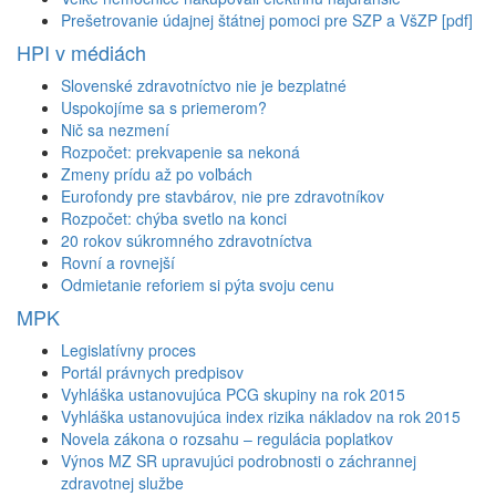
Prešetrovanie údajnej štátnej pomoci pre SZP a VšZP [pdf]
HPI v médiách
Slovenské zdravotníctvo nie je bezplatné
Uspokojíme sa s priemerom?
Nič sa nezmení
Rozpočet: prekvapenie sa nekoná
Zmeny prídu až po voľbách
Eurofondy pre stavbárov, nie pre zdravotníkov
Rozpočet: chýba svetlo na konci
20 rokov súkromného zdravotníctva
Rovní a rovnejší
Odmietanie reforiem si pýta svoju cenu
MPK
Legislatívny proces
Portál právnych predpisov
Vyhláška ustanovujúca PCG skupiny na rok 2015
Vyhláška ustanovujúca index rizika nákladov na rok 2015
Novela zákona o rozsahu – regulácia poplatkov
Výnos MZ SR upravujúci podrobnosti o záchrannej
zdravotnej službe