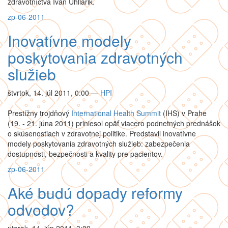
zdravotníctva Ivan Uhliarik.
zp-06-2011
Inovatívne modely
poskytovania zdravotných
služieb
štvrtok, 14. júl 2011, 0:00
—
HPI
Prestížny trojdňový
International Health Summit
(IHS) v Prahe
(19. - 21. júna 2011) priniesol opäť viacero podnetných prednášok
o skúsenostiach v zdravotnej politike. Predstavil inovatívne
modely poskytovania zdravotných služieb: zabezpečenia
dostupnosti, bezpečnosti a kvality pre pacientov.
zp-06-2011
Aké budú dopady reformy
odvodov?