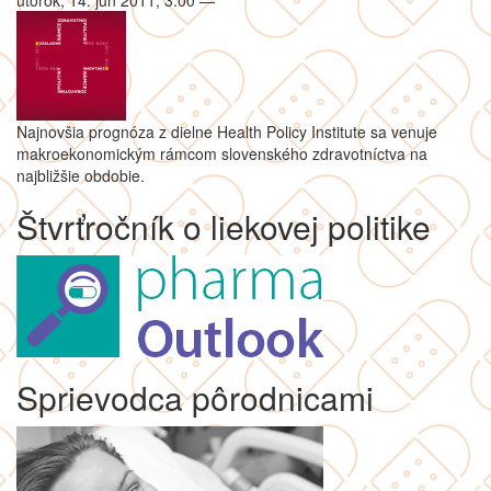
utorok, 14. jún 2011, 3:00
—
Najnovšia prognóza z dielne Health Policy Institute sa venuje
makroekonomickým rámcom slovenského zdravotníctva na
najbližšie obdobie.
Štvrťročník o liekovej politike
Sprievodca pôrodnicami