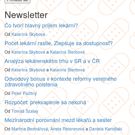
Newsletter
Čo tvorí hlavný príjem lekární?
Od
Katarína Skybová
Počet lekární rastie. Zlepšuje sa dostupnosť?
Od
Katarína Skybová
a
Katarína Šterbová
Analýza lekárenského trhu v SR a v ČR
Od
Katarína Skybová
a
Katarína Šterbová
Odvodový bonus v kontexte reformy verejného
zdravotného poistenia
Od
Peter Pažitný
Rozpočet: prekvapenie sa nekoná
Od
Tomáš Szalay
Mezinárodní porovnání mezd lékařů a sester
Od
Martina Bednářová
,
Aneta Reisnerová
a
Daniela Kandilaki