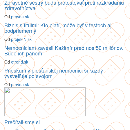
Zdravotné sestry budú protestovať proti rozkrádaniu
zdravotníctva
Od
pravda.sk
Biznis s titulmi: Kto platí, môže byť v testoch aj
podpriemerný
Od
projektN.sk
Nemocniciam zavesil Kažimír pred nos 50 miliónov.
Bude ich pánom
Od
etrend.sk
Prieskum v piešťanskej nemocnici si každý
vysvetľuje po svojom
Od
pravda.sk
Prečítali sme si