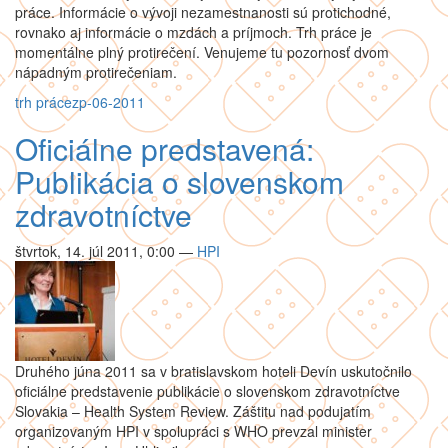
práce. Informácie o vývoji nezamestnanosti sú protichodné,
rovnako aj informácie o mzdách a príjmoch. Trh práce je
momentálne plný protirečení. Venujeme tu pozornosť dvom
nápadným protirečeniam.
trh práce
zp-06-2011
Oficiálne predstavená:
Publikácia o slovenskom
zdravotníctve
štvrtok, 14. júl 2011, 0:00
—
HPI
Druhého júna 2011 sa v bratislavskom hoteli Devín uskutočnilo
oficiálne predstavenie publikácie o slovenskom zdravotníctve
Slovakia – Health System Review. Záštitu nad podujatím
organizovaným HPI v spolupráci s WHO prevzal minister