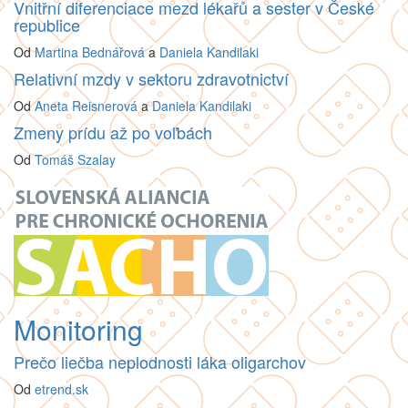
Vnitřní diferenciace mezd lékařů a sester v České
republice
Od
Martina Bednářová
a
Daniela Kandilaki
Relativní mzdy v sektoru zdravotnictví
Od
Aneta Reisnerová
a
Daniela Kandilaki
Zmeny prídu až po voľbách
Od
Tomáš Szalay
Monitoring
Prečo liečba neplodnosti láka oligarchov
Od
etrend.sk