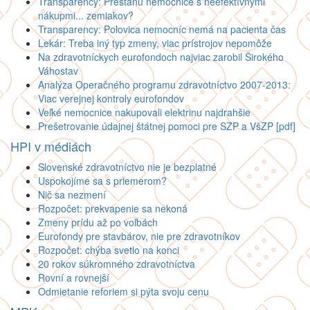
Transparency: Prestanú nemocnice s neefektívnymi
nákupmi... zemiakov?
Transparency: Polovica nemocníc nemá na pacienta čas
Lekár: Treba iný typ zmeny, viac prístrojov nepomôže
Na zdravotníckych eurofondoch najviac zarobil Širokého
Váhostav
Analýza Operačného programu zdravotníctvo 2007-2013:
Viac verejnej kontroly eurofondov
Veľké nemocnice nakupovali elektrinu najdrahšie
Prešetrovanie údajnej štátnej pomoci pre SZP a VšZP [pdf]
HPI v médiách
Slovenské zdravotníctvo nie je bezplatné
Uspokojíme sa s priemerom?
Nič sa nezmení
Rozpočet: prekvapenie sa nekoná
Zmeny prídu až po voľbách
Eurofondy pre stavbárov, nie pre zdravotníkov
Rozpočet: chýba svetlo na konci
20 rokov súkromného zdravotníctva
Rovní a rovnejší
Odmietanie reforiem si pýta svoju cenu