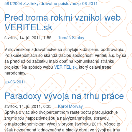
581/2004 Z.z.
lieky
zdravotné poisťovne
zp-06-2011
Pred troma rokmi vznikol web
VERITEL.sk
štvrtok, 14. júl 2011, 1:55
—
Tomáš Szalay
V slovenskom zdravotníctve sa schyľuje k ďalšiemu oddlžovaniu.
Po skúsenostiach so škandalizáciou spoločnosti Veriteľ, a.s. by sa
sa preto už od začiatku malo dbať na komunikačnú stránku
projektu. Na spôsob webu
VERITEL.sk
, ktorý oslávil tretie
narodeniny.
zp-06-2011
Paradoxy vývoja na trhu práce
štvrtok, 14. júl 2011, 0:25
—
Karol Morvay
Správa o viac ako dvojpercentnom raste počtu pracujúcich je
zrejme tou najpozitívnejšou a najvýznamnejšou správou
o makroekonomickom vývoji v prvom štvrťroku 2011. Vôbec to
však neznamená jednoznačný a hladký obrat vo vývoji na trhu