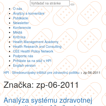
Vyhľadávaný
text
O nás
Analýzy a komentáre
Publikácie
Newsletter
Konferencie
Médiá
Knižnica
Health Management Academy
Health Research and Consulting
CEE Health Policy Network
Podporte nás
Prihláste sa na stáž v HPI
English version
HPI - Stredoeurópsky inštitút pre zdravotnú politiku
>
zp-06-2011
Značka: zp-06-2011
Analýza systému zdravotnej