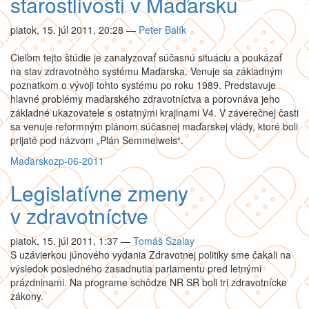
starostlivosti v Maďarsku
piatok, 15. júl 2011, 20:28
—
Peter Balík
Cieľom tejto štúdie je zanalyzovať súčasnú situáciu a poukázať
na stav zdravotného systému Maďarska. Venuje sa základným
poznatkom o vývoji tohto systému po roku 1989. Predstavuje
hlavné problémy maďarského zdravotníctva a porovnáva jeho
základné ukazovatele s ostatnými krajinami V4. V záverečnej časti
sa venuje reformným plánom súčasnej maďarskej vlády, ktoré boli
prijaté pod názvom „Plán Semmelweis“.
Maďarsko
zp-06-2011
Legislatívne zmeny
v zdravotníctve
piatok, 15. júl 2011, 1:37
—
Tomáš Szalay
S uzávierkou júnového vydania Zdravotnej politiky sme čakali na
výsledok posledného zasadnutia parlamentu pred letnými
prázdninami. Na programe schôdze NR SR boli tri zdravotnícke
zákony.