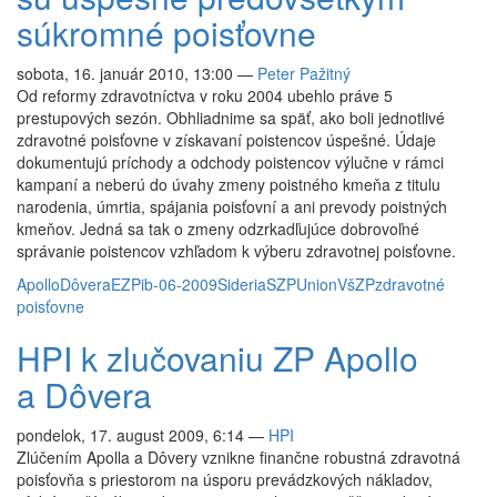
súkromné poisťovne
sobota, 16. január 2010, 13:00
—
Peter Pažitný
Od reformy zdravotníctva v roku 2004 ubehlo práve 5
prestupových sezón. Obhliadnime sa späť, ako boli jednotlivé
zdravotné poisťovne v získavaní poistencov úspešné. Údaje
dokumentujú príchody a odchody poistencov výlučne v rámci
kampaní a neberú do úvahy zmeny poistného kmeňa z titulu
narodenia, úmrtia, spájania poisťovní a ani prevody poistných
kmeňov. Jedná sa tak o zmeny odzrkadľujúce dobrovoľné
správanie poistencov vzhľadom k výberu zdravotnej poisťovne.
Apollo
Dôvera
EZP
ib-06-2009
Sideria
SZP
Union
VšZP
zdravotné
poisťovne
HPI k zlučovaniu ZP Apollo
a Dôvera
pondelok, 17. august 2009, 6:14
—
HPI
Zlúčením Apolla a Dôvery vznikne finančne robustná zdravotná
poisťovňa s priestorom na úsporu prevádzkových nákladov,