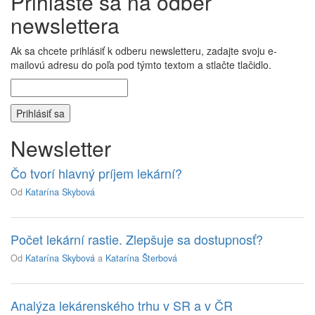
Prihláste sa na odber
newslettera
Ak sa chcete prihlásiť k odberu newsletteru, zadajte svoju e-
mailovú adresu do poľa pod týmto textom a stlačte tlačidlo.
Newsletter
Čo tvorí hlavný príjem lekární?
Od
Katarína Skybová
Počet lekární rastie. Zlepšuje sa dostupnosť?
Od
Katarína Skybová
a
Katarína Šterbová
Analýza lekárenského trhu v SR a v ČR