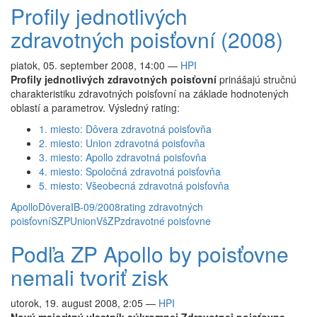
Profily jednotlivých
zdravotných poisťovní (2008)
piatok, 05. september 2008, 14:00
—
HPI
Profily jednotlivých zdravotných poisťovní
prinášajú stručnú
charakteristiku zdravotných poisťovní na základe hodnotených
oblastí a parametrov. Výsledný rating:
1. miesto: Dôvera zdravotná poisťovňa
2. miesto: Union zdravotná poisťovňa
3. miesto: Apollo zdravotná poisťovňa
4. miesto: Spoločná zdravotná poisťovňa
5. miesto: Všeobecná zdravotná poisťovňa
Apollo
Dôvera
IB-09/2008
rating zdravotných
poisťovní
SZP
Union
VšZP
zdravotné poisťovne
Podľa ZP Apollo by poisťovne
nemali tvoriť zisk
utorok, 19. august 2008, 2:05
—
HPI