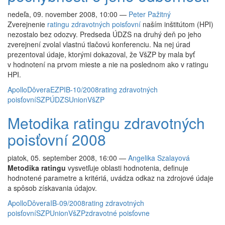
nedeľa, 09. november 2008, 10:00
—
Peter Pažitný
Zverejnenie
ratingu zdravotných poisťovní
naším inštitútom (HPI)
nezostalo bez odozvy. Predseda ÚDZS na druhý deň po jeho
zverejnení zvolal vlastnú tlačovú konferenciu. Na nej úrad
prezentoval údaje, ktorými dokazoval, že VšZP by mala byť
v hodnotení na prvom mieste a nie na poslednom ako v ratingu
HPI.
Apollo
Dôvera
EZP
IB-10/2008
rating zdravotných
poisťovní
SZP
ÚDZS
Union
VšZP
Metodika ratingu zdravotných
poisťovní 2008
piatok, 05. september 2008, 16:00
—
Angelika Szalayová
Metodika ratingu
vysvetľuje oblasti hodnotenia, definuje
hodnotené parametre a kritériá, uvádza odkaz na zdrojové údaje
a spôsob získavania údajov.
Apollo
Dôvera
IB-09/2008
rating zdravotných
poisťovní
SZP
Union
VšZP
zdravotné poisťovne