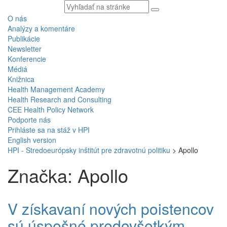
Vyhľadávaný
text
O nás
Analýzy a komentáre
Publikácie
Newsletter
Konferencie
Médiá
Knižnica
Health Management Academy
Health Research and Consulting
CEE Health Policy Network
Podporte nás
Prihláste sa na stáž v HPI
English version
HPI - Stredoeurópsky inštitút pre zdravotnú politiku
>
Apollo
Značka: Apollo
V získavaní nových poistencov
sú úspešné predovšetkým