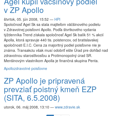
Agel kúpil väčšinový podiel
v ZP Apollo
štvrtok, 05. jún 2008, 15:52
—
HPI
Spoločnosť Agel Sk sa stala majiteľom väčšinového podielu
v Zdravotnej poisťovni Apollo. Podľa štvrtkového vydania
týždenníka Trend získala spoločnosť Agel Sk balík 51 % akcií
Apolla, ktorá spravuje 440 tis. poistencov, od bratislavskej
spoločnosti E.I.C. Cena za majoritný podiel poisťovne nie je
známa. Transakciu však musí odobriť ešte Úrad pre dohľad nad
zdravotnou starostlivosťou a Protimonopolný úrad SR.
Menšinovým vlastníkom Apolla je finančná skupina Penta.
Apollo
zdravotné poisťovne
ZP Apollo je pripravená
prevziať poistný kmeň EZP
(SITA, 6.5.2008)
utorok, 06. máj 2008, 13:10
—
www.zdravie.sk