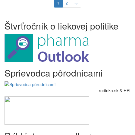
1
2
→
Štvrťročník o liekovej politike
Sprievodca pôrodnicami
rodinka.sk & HPI