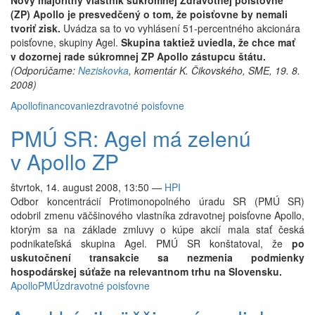
Nový majoritný vlastník súkromnej Zdravotnej poisťovne
(ZP) Apollo je presvedčený o tom, že poisťovne by nemali
tvoriť zisk.
Uvádza sa to vo vyhlásení 51-percentného akcionára
poisťovne, skupiny Agel.
Skupina taktiež uviedla, že chce mať
v dozornej rade súkromnej ZP Apollo zástupcu štátu.
(Odporúčame:
Neziskovka
, komentár K. Čikovského, SME, 19. 8.
2008)
Apollo
financovanie
zdravotné poisťovne
PMÚ SR: Agel má zelenú
v Apollo ZP
štvrtok, 14. august 2008, 13:50
—
HPI
Odbor koncentrácií Protimonopolného úradu SR (PMÚ SR)
odobril zmenu väčšinového vlastníka zdravotnej poisťovne Apollo,
ktorým sa na základe zmluvy o kúpe akcií mala stať česká
podnikateľská skupina Agel. PMÚ SR konštatoval, že
po
uskutočnení transakcie sa nezmenia podmienky
hospodárskej súťaže na relevantnom trhu na Slovensku.
Apollo
PMÚ
zdravotné poisťovne