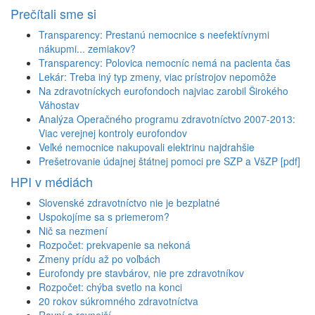
Prečítali sme si
Transparency: Prestanú nemocnice s neefektívnymi
nákupmi... zemiakov?
Transparency: Polovica nemocníc nemá na pacienta čas
Lekár: Treba iný typ zmeny, viac prístrojov nepomôže
Na zdravotníckych eurofondoch najviac zarobil Širokého
Váhostav
Analýza Operačného programu zdravotníctvo 2007-2013:
Viac verejnej kontroly eurofondov
Veľké nemocnice nakupovali elektrinu najdrahšie
Prešetrovanie údajnej štátnej pomoci pre SZP a VšZP [pdf]
HPI v médiách
Slovenské zdravotníctvo nie je bezplatné
Uspokojíme sa s priemerom?
Nič sa nezmení
Rozpočet: prekvapenie sa nekoná
Zmeny prídu až po voľbách
Eurofondy pre stavbárov, nie pre zdravotníkov
Rozpočet: chýba svetlo na konci
20 rokov súkromného zdravotníctva
Rovní a rovnejší