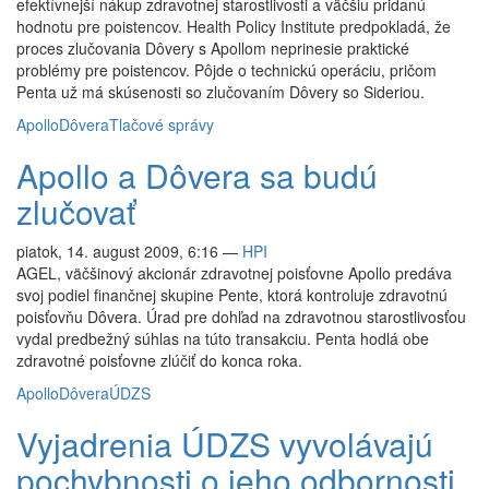
efektívnejší nákup zdravotnej starostlivosti a väčšiu pridanú
hodnotu pre poistencov. Health Policy Institute predpokladá, že
proces zlučovania Dôvery s Apollom neprinesie praktické
problémy pre poistencov. Pôjde o technickú operáciu, pričom
Penta už má skúsenosti so zlučovaním Dôvery so Sideriou.
Apollo
Dôvera
Tlačové správy
Apollo a Dôvera sa budú
zlučovať
piatok, 14. august 2009, 6:16
—
HPI
AGEL, väčšinový akcionár zdravotnej poisťovne Apollo predáva
svoj podiel finančnej skupine Pente, ktorá kontroluje zdravotnú
poisťovňu Dôvera. Úrad pre dohľad na zdravotnou starostlivosťou
vydal predbežný súhlas na túto transakciu. Penta hodlá obe
zdravotné poisťovne zlúčiť do konca roka.
Apollo
Dôvera
ÚDZS
Vyjadrenia ÚDZS vyvolávajú
pochybnosti o jeho odbornosti