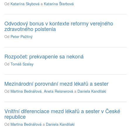
Od
Katarína Skybová
a
Katarína Šterbová
Odvodový bonus v kontexte reformy verejného
zdravotného poistenia
Od
Peter Pažitný
Rozpočet: prekvapenie sa nekoná
Od
Tomáš Szalay
Mezinárodní porovnání mezd lékařů a sester
Od
Martina Bednářová
,
Aneta Reisnerová
a
Daniela Kandilaki
Vnitřní diferenciace mezd lékařů a sester v České
republice
Od
Martina Bednářová
a
Daniela Kandilaki