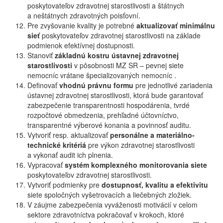
poskytovateľov zdravotnej starostlivosti a štátnych
a neštátnych zdravotných poisťovní.
Pre zvyšovanie kvality je potrebné
aktualizovať minimálnu
sieť
poskytovateľov zdravotnej starostlivosti na základe
podmienok efektívnej dostupnosti.
Stanoviť
základnú kostru ústavnej zdravotnej
starostlivosti
v pôsobnosti MZ SR – pevnej siete
nemocníc vrátane špecializovaných nemocníc .
Definovať
vhodnú právnu formu
pre jednotlivé zariadenia
ústavnej zdravotnej starostlivosti, ktorá bude garantovať
zabezpečenie transparentnosti hospodárenia, tvrdé
rozpočtové obmedzenia, prehľadné účtovníctvo,
transparentné výberové konania a povinnosť auditu.
Vytvoriť resp. aktualizovať
personálne a materiálno-
technické kritériá
pre výkon zdravotnej starostlivosti
a vykonať audit ich plnenia.
Vypracovať
systém komplexného monitorovania siete
poskytovateľov zdravotnej starostlivosti.
Vytvoriť podmienky pre
dostupnosť, kvalitu a efektivitu
siete spoločných vyšetrovacích a liečebných zložiek.
V záujme zabezpečenia vyváženosti motivácií v celom
sektore zdravotníctva pokračovať v krokoch, ktoré