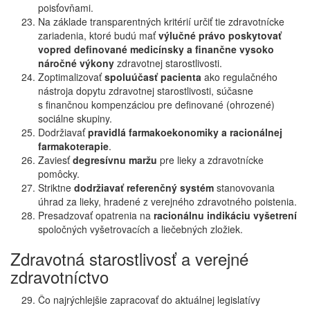
poisťovňami.
Na základe transparentných kritérií určiť tie zdravotnícke
zariadenia, ktoré budú mať
výlučné právo poskytovať
vopred definované medicínsky a finančne vysoko
náročné výkony
zdravotnej starostlivosti.
Zoptimalizovať
spoluúčasť pacienta
ako regulačného
nástroja dopytu zdravotnej starostlivosti, súčasne
s finančnou kompenzáciou pre definované (ohrozené)
sociálne skupiny.
Dodržiavať
pravidlá farmakoekonomiky a racionálnej
farmakoterapie
.
Zaviesť
degresívnu maržu
pre lieky a zdravotnícke
pomôcky.
Striktne
dodržiavať referenčný systém
stanovovania
úhrad za lieky, hradené z verejného zdravotného poistenia.
Presadzovať opatrenia na
racionálnu indikáciu vyšetrení
spoločných vyšetrovacích a liečebných zložiek.
Zdravotná starostlivosť a verejné
zdravotníctvo
Čo najrýchlejšie zapracovať do aktuálnej legislatívy