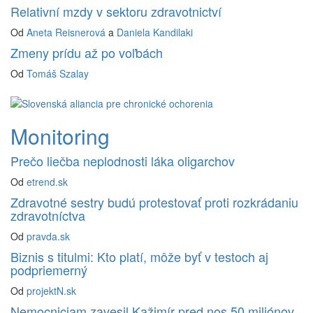
Relativní mzdy v sektoru zdravotnictví
Od
Aneta Reisnerová
a
Daniela Kandilaki
Zmeny prídu až po voľbách
Od
Tomáš Szalay
Monitoring
Prečo liečba neplodnosti láka oligarchov
Od
etrend.sk
Zdravotné sestry budú protestovať proti rozkrádaniu
zdravotníctva
Od
pravda.sk
Biznis s titulmi: Kto platí, môže byť v testoch aj
podpriemerný
Od
projektN.sk
Nemocniciam zavesil Kažimír pred nos 50 miliónov.