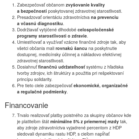
Zabezpečovať občanom
zvyšovanie kvality
a bezpečnosti
poskytovanej zdravotnej starostlivosti.
Presadzovať orientáciu zdravotníctva
na prevenciu
a včasnú diagnostiku
.
Dodržiavať vytýčené dlhodobé
celospoločenské
programy starostlivosti o zdravie
.
Umiestňovať a využívať vzácne finančné zdroje tak, aby
všetci občania mali
rovnakú šancu
na poskytnutie
dostupnej, medicínsky účinnej a nákladovo efektívnej
zdravotnej starostlivosti.
Dosiahnuť
finančnú udržateľnosť
systému z hľadiska
tvorby zdrojov, ich štruktúry a použitia pri rešpektovaní
princípu solidarity.
Pre tieto ciele zabezpečovať
ekonomické, organizačné
a regulačné podmienky
.
Financovanie
Trvalo realizovať platby poistného za skupiny občanov kde
je platiteľom štát
minimálne 5% z priemernej mzdy
tak,
aby zdroje zdravotníctva vyjadrené percentom z HDP
sledovali dynamiku rastu HDP, s cieľom napĺňať