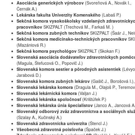
Asociácia generických výrobcov
(Svoreňová A., Novák I.,
Černák A.)
Lekárska fakulta Univerzity Komenského
(Labaš P.)
Sekčná komora vysokoškolsky vzdelaných zdravotnícky
pracovníkov
SKIZPALT (Trechová M., Farkaš M. )
Sekčná komora zubných technikov
SKIZPALT (Šaár J., Neis
Sekčná komora medicínsko-technických pracovníkov
SK
(Mazániová R.)
Sekčná komora psychológov
SKIZPALT (Skokan F.)
Slovenská asociácia dodávateľov zdravotníckych pomôc
(Magula, Štefucová O., Popovič J.)
Slovenská komora sestier a pôrodných asistentiek
(Lévyo
Jarabová D.)
Slovenská komora zubných lekárov
(Gašič J., Borošová I.),
Slovenská lekárska komora
(Dragula M., Olajoš P., Teremov
Slovenská lekárnická komora
(Valjan J.)
Slovenská lekárska spoločnosť
(Krištúfek P.)
Slovenská lekárska únia špecialistov
(Janco A., Jancová A
Slovenský odborový zväz zdravotníctva a sociálnych slu
(Szalay A., Kučinský A.)
Slovenská zdravotnícka univerzita
(Štencl J.)
Všeobecná zdravotná poisťovňa
(Špaček J.)