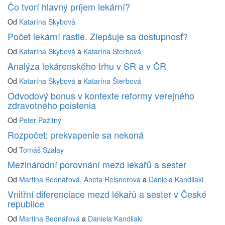
Čo tvorí hlavný príjem lekární?
Od
Katarína Skybová
Počet lekární rastie. Zlepšuje sa dostupnosť?
Od
Katarína Skybová
a
Katarína Šterbová
Analýza lekárenského trhu v SR a v ČR
Od
Katarína Skybová
a
Katarína Šterbová
Odvodový bonus v kontexte reformy verejného
zdravotného poistenia
Od
Peter Pažitný
Rozpočet: prekvapenie sa nekoná
Od
Tomáš Szalay
Mezinárodní porovnání mezd lékařů a sester
Od
Martina Bednářová
,
Aneta Reisnerová
a
Daniela Kandilaki
Vnitřní diferenciace mezd lékařů a sester v České
republice
Od
Martina Bednářová
a
Daniela Kandilaki