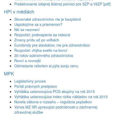
Prešetrovanie údajnej štátnej pomoci pre SZP a VšZP [pdf]
HPI v médiách
Slovenské zdravotníctvo nie je bezplatné
Uspokojíme sa s priemerom?
Nič sa nezmení
Rozpočet: prekvapenie sa nekoná
Zmeny prídu až po voľbách
Eurofondy pre stavbárov, nie pre zdravotníkov
Rozpočet: chýba svetlo na konci
20 rokov súkromného zdravotníctva
Rovní a rovnejší
Odmietanie reforiem si pýta svoju cenu
MPK
Legislatívny proces
Portál právnych predpisov
Vyhláška ustanovujúca PCG skupiny na rok 2015
Vyhláška ustanovujúca index rizika nákladov na rok 2015
Novela zákona o rozsahu – regulácia poplatkov
Výnos MZ SR upravujúci podrobnosti o záchrannej
zdravotnej službe