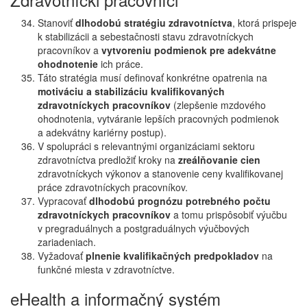
Stanoviť
dlhodobú stratégiu zdravotníctva
, ktorá prispeje
k stabilizácii a sebestačnosti stavu zdravotníckych
pracovníkov a
vytvoreniu podmienok pre adekvátne
ohodnotenie
ich práce.
Táto stratégia musí definovať konkrétne opatrenia na
motiváciu a stabilizáciu kvalifikovaných
zdravotníckych pracovníkov
(zlepšenie mzdového
ohodnotenia, vytváranie lepších pracovných podmienok
a adekvátny kariérny postup).
V spolupráci s relevantnými organizáciami sektoru
zdravotníctva predložiť kroky na
zreálňovanie cien
zdravotníckych výkonov a stanovenie ceny kvalifikovanej
práce zdravotníckych pracovníkov.
Vypracovať
dlhodobú prognózu potrebného počtu
zdravotníckych pracovníkov
a tomu prispôsobiť výučbu
v pregraduálnych a postgraduálnych výučbových
zariadeniach.
Vyžadovať
plnenie kvalifikačných predpokladov
na
funkčné miesta v zdravotníctve.
eHealth a informačný systém