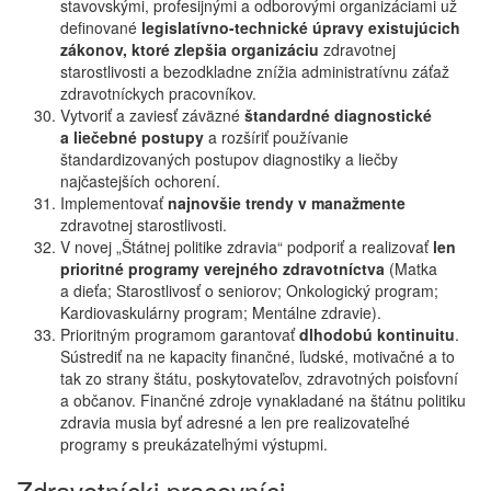
stavovskými, profesijnými a odborovými organizáciami už
definované
legislatívno-technické úpravy existujúcich
zákonov, ktoré zlepšia organizáciu
zdravotnej
starostlivosti a bezodkladne znížia administratívnu záťaž
zdravotníckych pracovníkov.
Vytvoriť a zaviesť záväzné
štandardné diagnostické
a liečebné postupy
a rozšíriť používanie
štandardizovaných postupov diagnostiky a liečby
najčastejších ochorení.
Implementovať
najnovšie trendy v manažmente
zdravotnej starostlivosti.
V novej „Štátnej politike zdravia“ podporiť a realizovať
len
prioritné programy verejného zdravotníctva
(Matka
a dieťa; Starostlivosť o seniorov; Onkologický program;
Kardiovaskulárny program; Mentálne zdravie).
Prioritným programom garantovať
dlhodobú kontinuitu
.
Sústrediť na ne kapacity finančné, ľudské, motivačné a to
tak zo strany štátu, poskytovateľov, zdravotných poisťovní
a občanov. Finančné zdroje vynakladané na štátnu politiku
zdravia musia byť adresné a len pre realizovateľné
programy s preukázateľnými výstupmi.
Zdravotnícki pracovníci