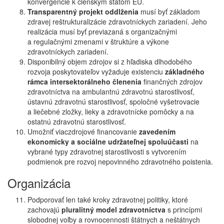
konvergencie k členským štátom EÚ.
Transparentný projekt oddlženia
musí byť základom
zdravej reštrukturalizácie zdravotníckych zariadení. Jeho
realizácia musí byť previazaná s organizačnými
a regulačnými zmenami v štruktúre a výkone
zdravotníckych zariadení.
Disponibilný objem zdrojov si z hľadiska dlhodobého
rozvoja poskytovateľov vyžaduje existenciu
základného
rámca intersektorálneho členenia
finančných zdrojov
zdravotníctva na ambulantnú zdravotnú starostlivosť,
ústavnú zdravotnú starostlivosť, spoločné vyšetrovacie
a liečebné zložky, lieky a zdravotnícke pomôcky a na
ostatnú zdravotnú starostlivosť.
Umožniť viaczdrojové financovanie
zavedením
ekonomicky a sociálne udržateľnej spoluúčasti
na
vybrané typy zdravotnej starostlivosti s vytvorením
podmienok pre rozvoj nepovinného zdravotného poistenia.
Organizácia
Podporovať len také kroky zdravotnej politiky, ktoré
zachovajú
pluralitný model zdravotníctva
s princípmi
slobodnej voľby a rovnocennosti štátnych a neštátnych