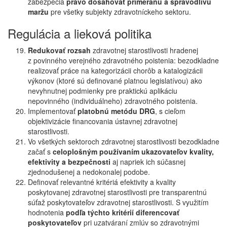
zabezpečia
právo dosahovať primeranú a spravodlivú
maržu
pre všetky subjekty zdravotníckeho sektoru.
Regulácia a lieková politika
Redukovať rozsah
zdravotnej starostlivosti hradenej
z povinného verejného zdravotného poistenia: bezodkladne
realizovať práce na kategorizácii chorôb a katalogizácii
výkonov (ktoré sú definované platnou legislatívou) ako
nevyhnutnej podmienky pre praktickú aplikáciu
nepovinného (individuálneho) zdravotného poistenia.
Implementovať
platobnú metódu DRG
, s cieľom
objektivizácie financovania ústavnej zdravotnej
starostlivosti.
Vo všetkých sektoroch zdravotnej starostlivosti bezodkladne
začať s
celoplošným používaním ukazovateľov kvality,
efektivity a bezpečnosti
aj napriek ich súčasnej
zjednodušenej a nedokonalej podobe.
Definovať relevantné kritériá efektivity a kvality
poskytovanej zdravotnej starostlivosti pre transparentnú
súťaž poskytovateľov zdravotnej starostlivosti. S využitím
hodnotenia
podľa týchto kritérií diferencovať
poskytovateľov
pri uzatváraní zmlúv so zdravotnými