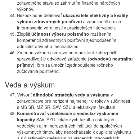
zdravotného stavu so zahrnutím finančne náročných
výkonov.
Bezodkladne definovať
ukazovatele efektivity a kvality
výkonu zdravotných poisťovní
a zabezpečiť o nich
informovanie verejnosti v pravidelných intervaloch.
Zlepšiť
účinnosť výberu poistného
rozšírením
kompetencií zdravotných poisťovní zjednodušením
administratívneho mechanizmu.
Zmenou zákona o zdravotnom poistení zabezpečiť
spravodlivejšie odvodové zaťaženie (
odvodovú neutralitu
príjmov
), čím sa umožní zjednodušenie ročného
zúčtovania poistného.
Veda a výskum
Vytvoriť
dlhodobú stratégiu vedy a výskumu
v
zdravotníctve pre horizont najmenej 10 rokov v súčinnosti
s MŠ SR, MZ SR, SAV, SZU a lekárskymi fakultami.
Koncentrovať vzdelávacie a vedecko-výskumné
kapacity
SAV, SZU, lekárskych fakúlt a ostatných
vedeckých aj mimorezortných inštitúcií do spoločných
výskumných tímov, aby nedochádzalo k duplicite výskumu
a k čiastkovým riešeniam na viacerých pracoviskách.