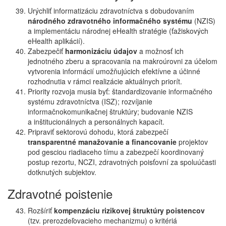
Urýchliť informatizáciu zdravotníctva s dobudovaním
národného zdravotného informačného systému
(NZIS)
a implementáciu národnej eHealth stratégie (ťažiskových
eHealth aplikácií).
Zabezpečiť
harmonizáciu údajov
a možnosť ich
jednotného zberu a spracovania na makroúrovni za účelom
vytvorenia informácií umožňujúcich efektívne a účinné
rozhodnutia v rámci realizácie aktuálnych priorít.
Priority rozvoja musia byť: štandardizovanie informačného
systému zdravotníctva (ISZ); rozvíjanie
informačnokomunikačnej štruktúry; budovanie NZIS
a inštitucionálnych a personálnych kapacít.
Pripraviť sektorovú dohodu, ktorá zabezpečí
transparentné manažovanie a financovanie
projektov
pod gesciou riadiaceho tímu a zabezpečí koordinovaný
postup rezortu, NCZI, zdravotných poisťovní za spoluúčasti
dotknutých subjektov.
Zdravotné poistenie
Rozšíriť
kompenzáciu rizikovej štruktúry poistencov
(tzv. prerozdeľovacieho mechanizmu) o kritériá