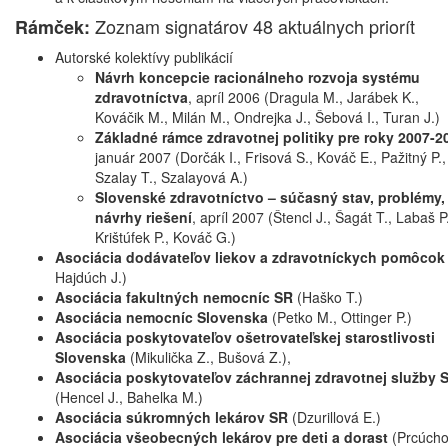
Zoznam signatárov 48 aktuálnych priorít
Rámček:
Autorské kolektívy publikácií
Návrh koncepcie racionálneho rozvoja systému
zdravotníctva
, apríl 2006 (Dragula M., Jarábek K.,
Kováčik M., Milán M., Ondrejka J., Šebová I., Turan J.)
Základné rámce zdravotnej politiky pre roky 2007-2
január 2007 (Dorčák I., Frisová S., Kováč E., Pažitný P.,
Szalay T., Szalayová A.)
Slovenské zdravotníctvo – súčasný stav, problémy,
návrhy riešení
, apríl 2007 (Štencl J., Šagát T., Labaš P
Krištúfek P., Kováč G.)
Asociácia dodávateľov liekov a zdravotníckych pomôco
Hajdúch J.)
Asociácia fakultných nemocníc SR
(Haško T.)
Asociácia nemocníc Slovenska
(Petko M., Ottinger P.)
Asociácia poskytovateľov ošetrovateľskej starostlivosti
Slovenska
(Mikulička Z., Bušová Z.),
Asociácia poskytovateľov záchrannej zdravotnej služby 
(Hencel J., Bahelka M.)
Asociácia súkromných lekárov SR
(Dzurillová E.)
Asociácia všeobecných lekárov pre deti a dorast
(Prcúcho