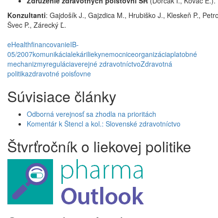
Združenie zdravotných poisťovní SR
(Dorčák I., Kováč E.).
Konzultanti
: Gajdošík J., Gajzdica M., Hrubiško J., Kleskeň P., Petro
Švec P., Zárecký Ľ.
eHealth
financovanie
IB-
05/2007
komunikácia
lekári
lieky
nemocnice
organizácia
platobné
mechanizmy
regulácia
verejné zdravotníctvo
Zdravotná
politika
zdravotné poisťovne
Súvisiace články
Odborná verejnosť sa zhodla na prioritách
Komentár k Štencl a kol.: Slovenské zdravotníctvo
Štvrťročník o liekovej politike