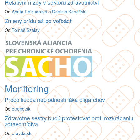
Relativní mzdy v sektoru zdravotnictví
Od
Aneta Reisnerová
a
Daniela Kandilaki
Zmeny prídu až po voľbách
Od
Tomáš Szalay
Monitoring
Prečo liečba neplodnosti láka oligarchov
Od
etrend.sk
Zdravotné sestry budú protestovať proti rozkrádaniu
zdravotníctva
Od
pravda.sk