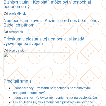
Biznis s titulmi: Kto platí, môže byť v testoch aj
podpriemerný
Od
projektN.sk
Nemocniciam zavesil Kažimír pred nos 50 miliónov.
Bude ich pánom
Od
etrend.sk
Prieskum v piešťanskej nemocnici si každý
vysvetľuje po svojom
Od
pravda.sk
Prečítali sme si
Transparency: Prestanú nemocnice s neefektívnymi
nákupmi... zemiakov?
Transparency: Polovica nemocníc nemá na pacienta čas
Lekár: Treba iný typ zmeny, viac prístrojov nepomôže