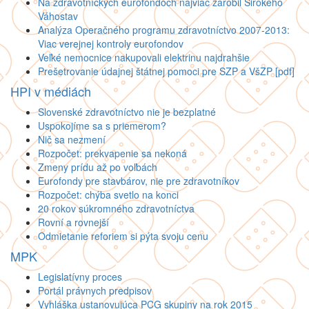
Na zdravotníckych eurofondoch najviac zarobil Širokého
Váhostav
Analýza Operačného programu zdravotníctvo 2007-2013:
Viac verejnej kontroly eurofondov
Veľké nemocnice nakupovali elektrinu najdrahšie
Prešetrovanie údajnej štátnej pomoci pre SZP a VšZP [pdf]
HPI v médiách
Slovenské zdravotníctvo nie je bezplatné
Uspokojíme sa s priemerom?
Nič sa nezmení
Rozpočet: prekvapenie sa nekoná
Zmeny prídu až po voľbách
Eurofondy pre stavbárov, nie pre zdravotníkov
Rozpočet: chýba svetlo na konci
20 rokov súkromného zdravotníctva
Rovní a rovnejší
Odmietanie reforiem si pýta svoju cenu
MPK
Legislatívny proces
Portál právnych predpisov
Vyhláška ustanovujúca PCG skupiny na rok 2015