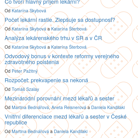
Čo tvorí hlavný príjem lekární?
Od
Katarína Skybová
Počet lekární rastie. Zlepšuje sa dostupnosť?
Od
Katarína Skybová
a
Katarína Šterbová
Analýza lekárenského trhu v SR a v ČR
Od
Katarína Skybová
a
Katarína Šterbová
Odvodový bonus v kontexte reformy verejného
zdravotného poistenia
Od
Peter Pažitný
Rozpočet: prekvapenie sa nekoná
Od
Tomáš Szalay
Mezinárodní porovnání mezd lékařů a sester
Od
Martina Bednářová
,
Aneta Reisnerová
a
Daniela Kandilaki
Vnitřní diferenciace mezd lékařů a sester v České
republice
Od
Martina Bednářová
a
Daniela Kandilaki