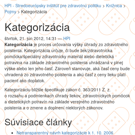
HPI - Stredoeurópsky inštitút pre zdravotnú politiku
>
Knižnica
>
Pojmy
>
Kategorizácia
Kategorizácia
štvrtok, 21. jún 2012, 14:31
—
HPI
Kategorizácia
je proces určovania výšky úhrady zo zdravotného
poistenia. Kategorizácia určuje, či bude liek/zdravotnícka
pomôcka/špeciálny zdravotnícky materiál alebo dietetická
potravina na základe zdravotného poistenia uhrádzaná v plnej
výške alebo len jeho časť. Zároveň stanovuje, aká časť ceny bude
uhradená zo zdravotného poistenia a akú časť z ceny lieku platí
pacient ako doplatok.
Kategorizáciu bližšie špecifikuje zákon č. 363/2011 Z. z.
o rozsahu a podmienkach úhrady liekov, zdravotníckych pomôcok
a dietetických potravín na základe verejného zdravotného
poistenia a o zmene a doplnení niektorých zákonov.
Súvisiace články
Netransparentný návrh kategorizácie k 1. 10. 2006