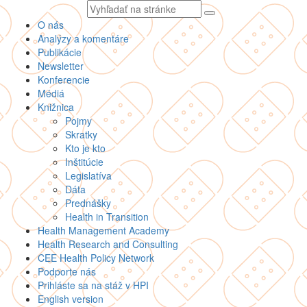
Vyhľadávaný
text
O nás
Analýzy a komentáre
Publikácie
Newsletter
Konferencie
Médiá
Knižnica
Pojmy
Skratky
Kto je kto
Inštitúcie
Legislatíva
Dáta
Prednášky
Health in Transition
Health Management Academy
Health Research and Consulting
CEE Health Policy Network
Podporte nás
Prihláste sa na stáž v HPI
English version