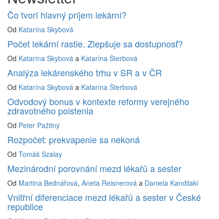
Čo tvorí hlavný príjem lekární?
Od
Katarína Skybová
Počet lekární rastie. Zlepšuje sa dostupnosť?
Od
Katarína Skybová
a
Katarína Šterbová
Analýza lekárenského trhu v SR a v ČR
Od
Katarína Skybová
a
Katarína Šterbová
Odvodový bonus v kontexte reformy verejného
zdravotného poistenia
Od
Peter Pažitný
Rozpočet: prekvapenie sa nekoná
Od
Tomáš Szalay
Mezinárodní porovnání mezd lékařů a sester
Od
Martina Bednářová
,
Aneta Reisnerová
a
Daniela Kandilaki
Vnitřní diferenciace mezd lékařů a sester v České
republice