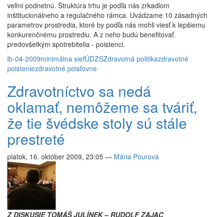
veľmi podnetnú. Štruktúra trhu je podľa nás zrkadlom
inštitucionálneho a regulačného rámca. Uvádzame 10 zásadných
parametrov prostredia, ktoré by podľa nás mohli viesť k lepšiemu
konkurenčnému prostrediu. A z neho budú benefitovať
predovšetkým spotrebitelia - poistenci.
ib-04-2009
minimálna sieť
ÚDZS
Zdravotná politika
zdravotné
poistenie
zdravotné poisťovne
Zdravotníctvo sa nedá
oklamať, nemôžeme sa tváriť,
že tie švédske stoly sú stále
prestreté
piatok, 16. október 2009, 23:05
—
Mária Pourová
Z DISKUSIE TOMÁŠ JULÍNEK – RUDOLF ZAJAC