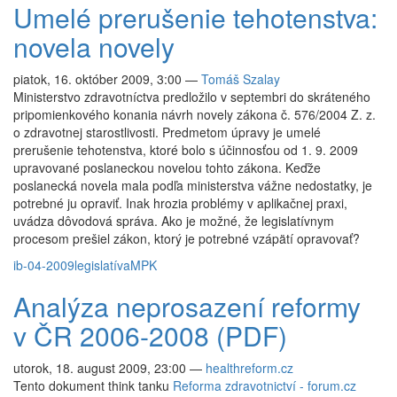
Umelé prerušenie tehotenstva:
novela novely
piatok, 16. október 2009, 3:00
—
Tomáš Szalay
Ministerstvo zdravotníctva predložilo v septembri do skráteného
pripomienkového konania návrh novely zákona č. 576/2004 Z. z.
o zdravotnej starostlivosti. Predmetom úpravy je umelé
prerušenie tehotenstva, ktoré bolo s účinnosťou od 1. 9. 2009
upravované poslaneckou novelou tohto zákona. Keďže
poslanecká novela mala podľa ministerstva vážne nedostatky, je
potrebné ju opraviť. Inak hrozia problémy v aplikačnej praxi,
uvádza dôvodová správa. Ako je možné, že legislatívnym
procesom prešiel zákon, ktorý je potrebné vzápätí opravovať?
ib-04-2009
legislatíva
MPK
Analýza neprosazení reformy
v ČR 2006-2008 (PDF)
utorok, 18. august 2009, 23:00
—
healthreform.cz
Tento dokument think tanku
Reforma zdravotnictví - forum.cz