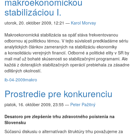
makroekonomickou
stabilizáciou I.
utorok, 20. október 2009, 12:21
—
Karol Morvay
Makroekonomická stabilizácia sa opäť stáva frekventovanou
odbornou aj politickou témou. V tejto súvislosti predkladáme sériu
analytických článkov zameraných na stabilizáciu ekonomiky
a konsolidáciu verejných financií. Odborné a politické elity v SR by
mali mať už bohaté skúsenosti so stabilizačnými programami. Ale
každá z doterajších stabilizačných operácií prebiehala za zásadne
odlišných okolností.
ib-04-2009
makro
Prostredie pre konkurenciu
piatok, 16. október 2009, 23:55
—
Peter Pažitný
Desatoro pre zlepšenie trhu zdravotného poistenia na
Slovensku
Súčasnú diskusiu o alternatívach štruktúry trhu považujeme za