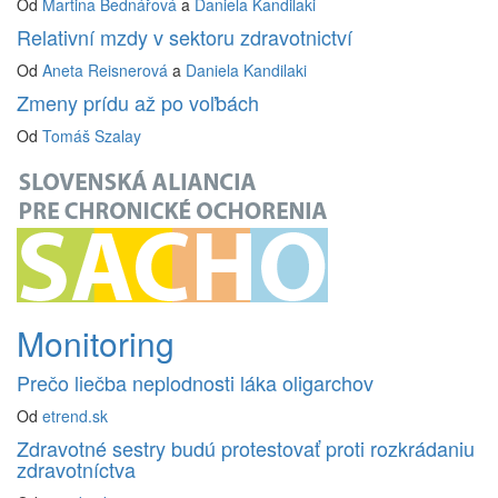
Od
Martina Bednářová
a
Daniela Kandilaki
Relativní mzdy v sektoru zdravotnictví
Od
Aneta Reisnerová
a
Daniela Kandilaki
Zmeny prídu až po voľbách
Od
Tomáš Szalay
Monitoring
Prečo liečba neplodnosti láka oligarchov
Od
etrend.sk
Zdravotné sestry budú protestovať proti rozkrádaniu
zdravotníctva