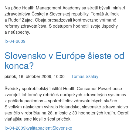
Na pôde Health Management Academy sa stretli bývalí ministri
zdravotníctva Českej a Slovenskej republiky, Tomáš Julínek
a Rudolf Zajac. Obaja presadzovali kontroverzne vnímané
reformy zdravotníctva. S odstupom hodnotili svoje úspechy
a neúspechy.
ib-04-2009
Slovensko v Európe šieste od
konca?
piatok, 16. október 2009, 10:00
—
Tomáš Szalay
Švédsky spotrebiteľský inštitút Health Consumer Powerhouse
zverejnil tohtoročný rebríček európskych zdravotných systémov
z pohľadu pacientov – spotrebiteľov zdravotníckych služieb.
S veľkým náskokom vyhralo Holandsko, slovenské zdravotníctvo
skončilo v rebríčku na 28. mieste z 33 hodnotených krajín. Oproti
vlaňajšku sme klesli o šesť priečok.
ib-04-2009
kvalita
pacienti
Slovensko