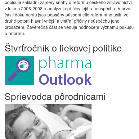
popisuje základní záměry snahy o reformu českého zdravotnictví
v letech 2006-2008 a analyzuje příčiny jejího neúspěchu. V první
části dokumentu jsou popsány původní cíle reformního úsilí, ve
druhé potom hlavní vnější a vnitřní příčiny neúspěchu jeho
prosazení. Závěrečná část se věnuje hodnocení významu pokusu
o reformu.
Štvrťročník o liekovej politike
Sprievodca pôrodnicami