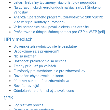
Lekár: Treba iný typ zmeny, viac prístrojov nepomôže
Na zdravotníckych eurofondoch najviac zarobil Širokého
Váhostav
Analýza Operačného programu zdravotníctvo 2007-2013:
Viac verejnej kontroly eurofondov
Veľké nemocnice nakupovali elektrinu najdrahšie
Prešetrovanie údajnej štátnej pomoci pre SZP a VšZP [pdf]
HPI v médiách
Slovenské zdravotníctvo nie je bezplatné
Uspokojíme sa s priemerom?
Nič sa nezmení
Rozpočet: prekvapenie sa nekoná
Zmeny prídu až po voľbách
Eurofondy pre stavbárov, nie pre zdravotníkov
Rozpočet: chýba svetlo na konci
20 rokov súkromného zdravotníctva
Rovní a rovnejší
Odmietanie reforiem si pýta svoju cenu
MPK
Legislatívny proces
Portál právnych predpisov