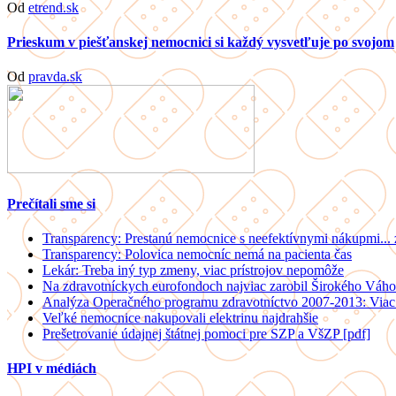
Od
etrend.sk
Prieskum v piešťanskej nemocnici si každý vysvetľuje po svojom
Od
pravda.sk
Prečítali sme si
Transparency: Prestanú nemocnice s neefektívnymi nákupmi...
Transparency: Polovica nemocníc nemá na pacienta čas
Lekár: Treba iný typ zmeny, viac prístrojov nepomôže
Na zdravotníckych eurofondoch najviac zarobil Širokého Váho
Analýza Operačného programu zdravotníctvo 2007-2013: Viac 
Veľké nemocnice nakupovali elektrinu najdrahšie
Prešetrovanie údajnej štátnej pomoci pre SZP a VšZP [pdf]
HPI v médiách