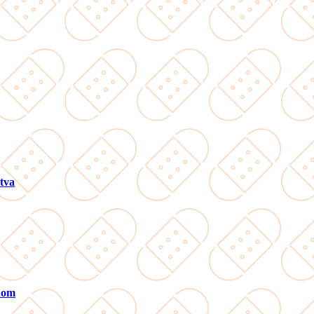
tva
ánom