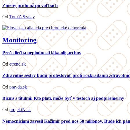
Zmeny prídu až po voľbách
Od
Tomáš Szalay
Monitoring
Prečo liečba neplodnosti láka oligarchov
Od
etrend.sk
Zdravotné sestry budú protestovať proti rozkrádaniu zdravotníc
Od
pravda.sk
Biznis s titulmi: Kto platí, môže byť v testoch aj podpriemerný
Od
projektN.sk
Nemocniciam zavesil Kažimír pred nos 50 miliónov. Bude ich p