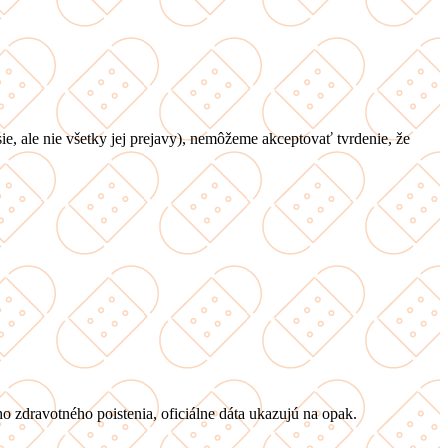
e, ale nie všetky jej prejavy), nemôžeme akceptovať tvrdenie, že
o zdravotného poistenia, oficiálne dáta ukazujú na opak.