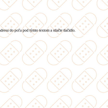
dresu do poľa pod týmto textom a stlačte tlačidlo.