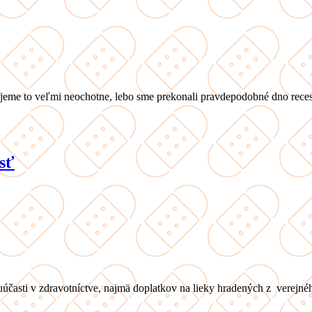
ujeme to veľmi neochotne, lebo sme prekonali pravdepodobné dno recesi
asť
účasti v zdravotníctve, najmä doplatkov na lieky hradených z verejnéh