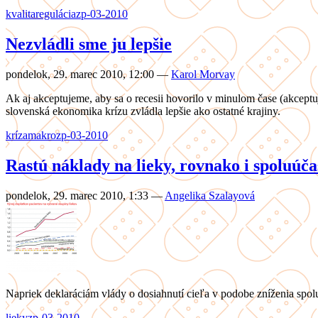
kvalita
regulácia
zp-03-2010
Nezvládli sme ju lepšie
pondelok, 29. marec 2010, 12:00
—
Karol Morvay
Ak aj akceptujeme, aby sa o recesii hovorilo v minulom čase (akcept
slovenská ekonomika krízu zvládla lepšie ako ostatné krajiny.
kríza
makro
zp-03-2010
Rastú náklady na lieky, rovnako i spoluúč
pondelok, 29. marec 2010, 1:33
—
Angelika Szalayová
Napriek deklaráciám vlády o dosiahnutí cieľa v podobe zníženia spolu
lieky
zp-03-2010