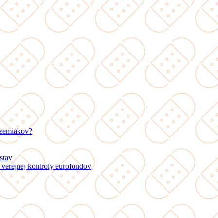
 zemiakov?
stav
verejnej kontroly eurofondov