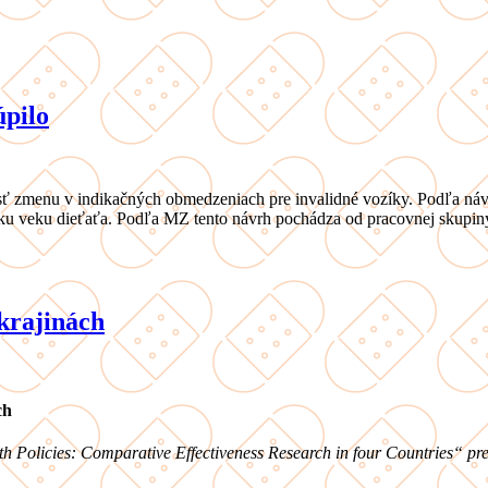
úpilo
sť zmenu v indikačných obmedzeniach pre invalidné vozíky. Podľa návr
roku veku dieťaťa. Podľa MZ tento návrh pochádza od pracovnej skupin
krajinách
ch
 Policies: Comparative Effectiveness Research in four Countries“ prel