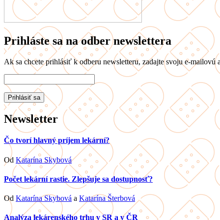
Prihláste sa na odber newslettera
Ak sa chcete prihlásiť k odberu newsletteru, zadajte svoju e-mailovú a
Newsletter
Čo tvorí hlavný príjem lekární?
Od
Katarína Skybová
Počet lekární rastie. Zlepšuje sa dostupnosť?
Od
Katarína Skybová
a
Katarína Šterbová
Analýza lekárenského trhu v SR a v ČR