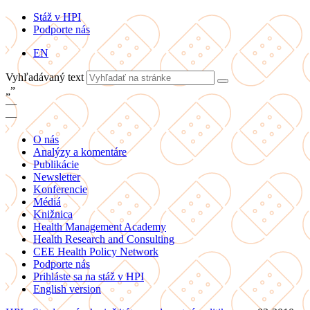
Stáž v HPI
Podporte nás
EN
Vyhľadávaný text
„
”
—
—
O nás
Analýzy a komentáre
Publikácie
Newsletter
Konferencie
Médiá
Knižnica
Health Management Academy
Health Research and Consulting
CEE Health Policy Network
Podporte nás
Prihláste sa na stáž v HPI
English version