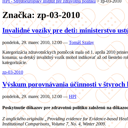
HPI - Stredoeurópsky inštitút pre zdravotnú politiku
>
zp-03-2010
Značka: zp-03-2010
Invalidné vozíky pre deti: ministerstvo ust
pondelok, 29. marec 2010, 12:00
—
Tomáš Szalay
Kategorizácia zdravotníckych pomôcok mala od 1. apríla 2010 prinie
konania, sa detský invalidný vozík mohol indikovať až od šiesteho 
kategorizácie.
zp-03-2010
Výskum porovnávania účinnosti v štyroch 
pondelok, 29. marec 2010, 12:00
—
HPI
Poskytnutie dôkazov pre zdravotnú politiku založenú na dôkazo
Z anglického originálu „Providing evidence for Evidence-based Health
Institutional Comparisons, Volume 7, No. 4, Winter 2009.