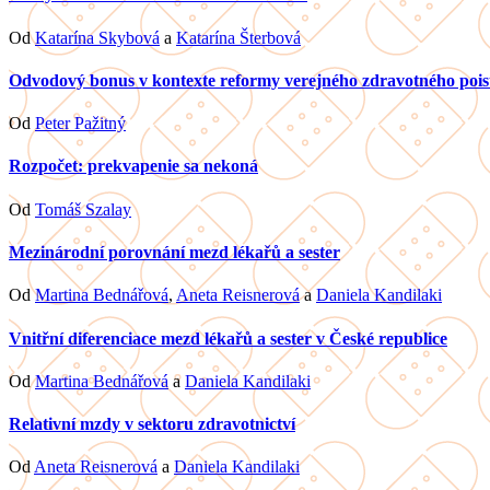
Od
Katarína Skybová
a
Katarína Šterbová
Odvodový bonus v kontexte reformy verejného zdravotného pois
Od
Peter Pažitný
Rozpočet: prekvapenie sa nekoná
Od
Tomáš Szalay
Mezinárodní porovnání mezd lékařů a sester
Od
Martina Bednářová
,
Aneta Reisnerová
a
Daniela Kandilaki
Vnitřní diferenciace mezd lékařů a sester v České republice
Od
Martina Bednářová
a
Daniela Kandilaki
Relativní mzdy v sektoru zdravotnictví
Od
Aneta Reisnerová
a
Daniela Kandilaki