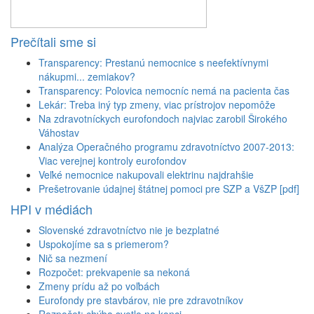
Prečítali sme si
Transparency: Prestanú nemocnice s neefektívnymi
nákupmi... zemiakov?
Transparency: Polovica nemocníc nemá na pacienta čas
Lekár: Treba iný typ zmeny, viac prístrojov nepomôže
Na zdravotníckych eurofondoch najviac zarobil Širokého
Váhostav
Analýza Operačného programu zdravotníctvo 2007-2013:
Viac verejnej kontroly eurofondov
Veľké nemocnice nakupovali elektrinu najdrahšie
Prešetrovanie údajnej štátnej pomoci pre SZP a VšZP [pdf]
HPI v médiách
Slovenské zdravotníctvo nie je bezplatné
Uspokojíme sa s priemerom?
Nič sa nezmení
Rozpočet: prekvapenie sa nekoná
Zmeny prídu až po voľbách
Eurofondy pre stavbárov, nie pre zdravotníkov
Rozpočet: chýba svetlo na konci