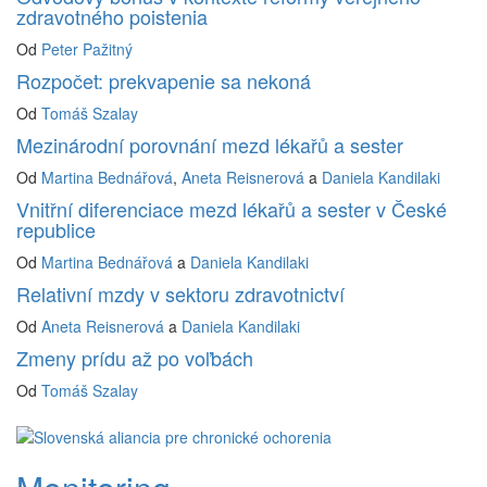
zdravotného poistenia
Od
Peter Pažitný
Rozpočet: prekvapenie sa nekoná
Od
Tomáš Szalay
Mezinárodní porovnání mezd lékařů a sester
Od
Martina Bednářová
,
Aneta Reisnerová
a
Daniela Kandilaki
Vnitřní diferenciace mezd lékařů a sester v České
republice
Od
Martina Bednářová
a
Daniela Kandilaki
Relativní mzdy v sektoru zdravotnictví
Od
Aneta Reisnerová
a
Daniela Kandilaki
Zmeny prídu až po voľbách
Od
Tomáš Szalay