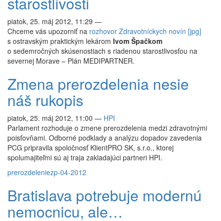
starostlivosti
piatok, 25. máj 2012, 11:29
—
Chceme vás upozorniť na
rozhovor Zdravotníckych novín [jpg]
s ostravským praktickým lekárom
Ivom Špačkom
o sedemročných skúsenostiach s riadenou starostlivosťou na
severnej Morave – Plán MEDIPARTNER.
Zmena prerozdelenia nesie
náš rukopis
piatok, 25. máj 2012, 11:00
—
HPI
Parlament rozhoduje o zmene prerozdelenia medzi zdravotnými
poisťovňami. Odborné podklady a analýzu dopadov zavedenia
PCG pripravila spoločnosť KlientPRO SK, s.r.o., ktorej
spolumajiteľmi sú aj traja zakladajúci partneri HPI.
prerozdelenie
zp-04-2012
Bratislava potrebuje modernú
nemocnicu, ale…