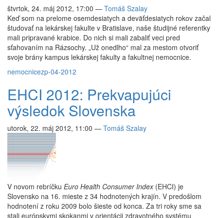
štvrtok, 24. máj 2012, 17:00
—
Tomáš Szalay
Keď som na prelome osemdesiatych a deväťdesiatych rokov začal
študovať na lekárskej fakulte v Bratislave, naše študijné referentky
mali pripravané krabice. Do nich si mali zabaliť veci pred
sťahovaním na Rázsochy. „Už onedlho“ mal za mestom otvoriť
svoje brány kampus lekárskej fakulty a fakultnej nemocnice.
nemocnice
zp-04-2012
EHCI 2012: Prekvapujúci
výsledok Slovenska
utorok, 22. máj 2012, 11:00
—
Tomáš Szalay
V novom rebríčku
Euro Health Consumer Index
(EHCI) je
Slovensko na 16. mieste z 34 hodnotených krajín. V predošlom
hodnotení z roku 2009 bolo šieste od konca. Za tri roky sme sa
stali európskymi skokanmi v orientácii zdravotného systému