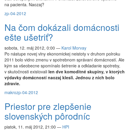
na pacienta. Naozaj?
zp-04-2012
Na čom dokázali domácnosti
ešte ušetriť?
sobota, 12. máj 2012, 0:00
—
Karol Morvay
Po nástupe novej vlny ekonomickej neistoty v druhom polroku
2011 bolo vidno zmenu v spotrebnom správaní domácností. Ale
kým sa všeobecne spomínalo šetrenie a odkladanie spotreby,
v skutočnosti existovali
len dve komoditné skupiny, v ktorých
výdavky domácností naozaj klesli. Jednou z nich bolo
zdravie.
makro
zp-04-2012
Priestor pre zlepšenie
slovenských pôrodníc
piatok, 11. máj 2012, 21:00
—
HPI