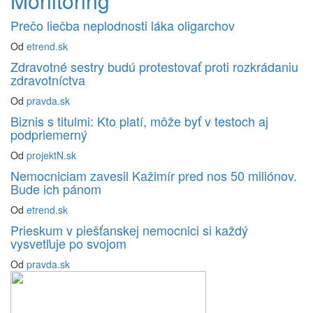
Monitoring
Prečo liečba neplodnosti láka oligarchov
Od
etrend.sk
Zdravotné sestry budú protestovať proti rozkrádaniu
zdravotníctva
Od
pravda.sk
Biznis s titulmi: Kto platí, môže byť v testoch aj
podpriemerný
Od
projektN.sk
Nemocniciam zavesil Kažimír pred nos 50 miliónov.
Bude ich pánom
Od
etrend.sk
Prieskum v piešťanskej nemocnici si každý
vysvetľuje po svojom
Od
pravda.sk