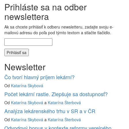
Prihláste sa na odber
newslettera
Ak sa chcete prihlásiť k odberu newsletteru, zadajte svoju e-
mailovú adresu do poľa pod týmto textom a stlačte tlačidlo.
Newsletter
Čo tvorí hlavný príjem lekární?
Od
Katarína Skybová
Počet lekární rastie. Zlepšuje sa dostupnosť?
Od
Katarína Skybová
a
Katarína Šterbová
Analýza lekárenského trhu v SR a v ČR
Od
Katarína Skybová
a
Katarína Šterbová
Odvodový bonus v kontexte reformy verejného