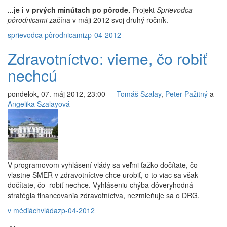
...je i v prvých minútach po pôrode.
Projekt
Sprievodca
pôrodnicami
začína v máji 2012 svoj druhý ročník.
sprievodca pôrodnicami
zp-04-2012
Zdravotníctvo: vieme, čo robiť
nechcú
pondelok, 07. máj 2012, 23:00
—
Tomáš Szalay
,
Peter Pažitný
a
Angelika Szalayová
V programovom vyhlásení vlády sa veľmi ťažko dočítate, čo
vlastne SMER v zdravotníctve chce urobiť, o to viac sa však
dočítate, čo robiť nechce. Vyhláseniu chýba dôveryhodná
stratégia financovania zdravotníctva, nezmieňuje sa o DRG.
v médiách
vláda
zp-04-2012