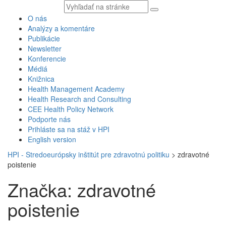
Vyhľadávaný
text
O nás
Analýzy a komentáre
Publikácie
Newsletter
Konferencie
Médiá
Knižnica
Health Management Academy
Health Research and Consulting
CEE Health Policy Network
Podporte nás
Prihláste sa na stáž v HPI
English version
HPI - Stredoeurópsky inštitút pre zdravotnú politiku
>
zdravotné
poistenie
Značka: zdravotné
poistenie