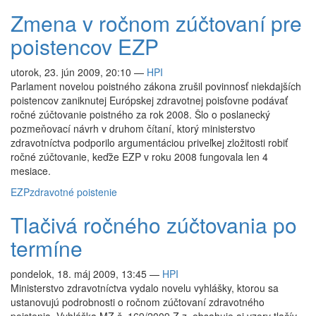
Zmena v ročnom zúčtovaní pre
poistencov EZP
utorok, 23. jún 2009, 20:10
—
HPI
Parlament novelou poistného zákona zrušil povinnosť niekdajších
poistencov zaniknutej Európskej zdravotnej poisťovne podávať
ročné zúčtovanie poistného za rok 2008. Šlo o poslanecký
pozmeňovací návrh v druhom čítaní, ktorý ministerstvo
zdravotníctva podporilo argumentáciou priveľkej zložitosti robiť
ročné zúčtovanie, keďže EZP v roku 2008 fungovala len 4
mesiace.
EZP
zdravotné poistenie
Tlačivá ročného zúčtovania po
termíne
pondelok, 18. máj 2009, 13:45
—
HPI
Ministerstvo zdravotníctva vydalo novelu vyhlášky, ktorou sa
ustanovujú podrobnosti o ročnom zúčtovaní zdravotného