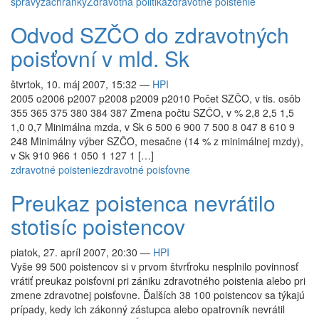
správy
záchranky
Zdravotná politika
zdravotné poistenie
Odvod SZČO do zdravotných
poisťovní v mld. Sk
štvrtok, 10. máj 2007, 15:32
—
HPI
2005 o2006 p2007 p2008 p2009 p2010 Počet SZČO, v tis. osôb
355 365 375 380 384 387 Zmena počtu SZČO, v % 2,8 2,5 1,5
1,0 0,7 Minimálna mzda, v Sk 6 500 6 900 7 500 8 047 8 610 9
248 Minimálny výber SZČO, mesačne (14 % z minimálnej mzdy),
v Sk 910 966 1 050 1 127 1 […]
zdravotné poistenie
zdravotné poisťovne
Preukaz poistenca nevrátilo
stotisíc poistencov
piatok, 27. apríl 2007, 20:30
—
HPI
Vyše 99 500 poistencov si v prvom štvrťroku nesplnilo povinnosť
vrátiť preukaz poisťovni pri zániku zdravotného poistenia alebo pri
zmene zdravotnej poisťovne. Ďalších 38 100 poistencov sa týkajú
prípady, kedy ich zákonný zástupca alebo opatrovník nevrátil