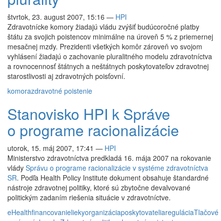
štvrtok, 23. august 2007, 15:16
—
HPI
Zdravotnícke komory žiadajú vládu zvýšiť budúcoročné platby
štátu za svojich poistencov minimálne na úroveň 5 % z priemernej
mesačnej mzdy. Prezidenti všetkých komôr zároveň vo svojom
vyhlásení žiadajú o zachovanie pluralitného modelu zdravotníctva
a rovnocennosť štátnych a neštátnych poskytovateľov zdravotnej
starostlivosti aj zdravotných poisťovní.
komora
zdravotné poistenie
Stanovisko HPI k Správe
o programe racionalizácie
utorok, 15. máj 2007, 17:41
—
HPI
Ministerstvo zdravotníctva predkladá 16. mája 2007 na rokovanie
vlády
Správu o programe racionalizácie v systéme zdravotníctva
SR
. Podľa Health Policy Institute d
okument obsahuje štandardné
nástroje zdravotnej politiky, ktoré sú zbytočne devalvované
politickým zadaním riešenia situácie v zdravotníctve.
eHealth
financovanie
lieky
organizácia
poskytovatelia
regulácia
Tlačové