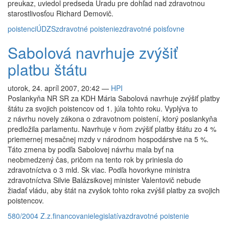
preukaz, uviedol predseda Úradu pre dohľad nad zdravotnou
starostlivosťou Richard Demovič.
poistenci
ÚDZS
zdravotné poistenie
zdravotné poisťovne
Sabolová navrhuje zvýšiť
platbu štátu
utorok, 24. apríl 2007, 20:42
—
HPI
Poslankyňa NR SR za KDH Mária Sabolová navrhuje zvýšiť platby
štátu za svojich poistencov od 1. júla tohto roku. Vyplýva to
z návrhu novely zákona o zdravotnom poistení, ktorý poslankyňa
predložila parlamentu. Navrhuje v ňom zvýšiť platby štátu zo 4 %
priemernej mesačnej mzdy v národnom hospodárstve na 5 %.
Táto zmena by podľa Sabolovej návrhu mala byť na
neobmedzený čas, pričom na tento rok by priniesla do
zdravotníctva o 3 mld. Sk viac. Podľa hovorkyne ministra
zdravotníctva Silvie Balázsikovej minister Valentovič nebude
žiadať vládu, aby štát na zvyšok tohto roka zvýšil platby za svojich
poistencov.
580/2004 Z.z.
financovanie
legislatíva
zdravotné poistenie