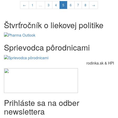
←
1
…
3
4
5
6
7
8
→
Štvrťročník o liekovej politike
Sprievodca pôrodnicami
rodinka.sk & HPI
Prihláste sa na odber
newslettera