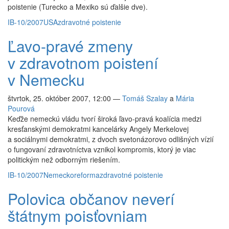
poistenie (Turecko a Mexiko sú ďalšie dve).
IB-10/2007
USA
zdravotné poistenie
Ľavo-pravé zmeny
v zdravotnom poistení
v Nemecku
štvrtok, 25. október 2007, 12:00
—
Tomáš Szalay
a
Mária
Pourová
Keďže nemeckú vládu tvorí široká ľavo-pravá koalícia medzi
kresťanskými demokratmi kancelárky Angely Merkelovej
a sociálnymi demokratmi, z dvoch svetonázorovo odlišných vízií
o fungovaní zdravotníctva vznikol kompromis, ktorý je viac
politickým než odborným riešením.
IB-10/2007
Nemecko
reforma
zdravotné poistenie
Polovica občanov neverí
štátnym poisťovniam