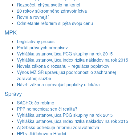
Rozpočet: chýba svetlo na konci
20 rokov súkromného zdravotníctva
Rovní a rovnejší
Odmietanie reforiem si pýta svoju cenu
MPK
Legislatívny proces
Portál právnych predpisov
Vyhláška ustanovujúca PCG skupiny na rok 2015
Vyhláška ustanovujúca index rizika nákladov na rok 2015
Novela zákona o rozsahu – regulácia poplatkov
Výnos MZ SR upravujúci podrobnosti o záchrannej
zdravotnej službe
Návrh zákona upravujúci poplatky u lekára
Správy
SACHO: čo robíme
PPP nemocnica: sen či realita?
Vyhláška ustanovujúca PCG skupiny na rok 2015
Vyhláška ustanovujúca index rizika nákladov na rok 2015
Aj Srbsko potrebuje reformu zdravotníctva
HPI v Jidřichovom Hradci