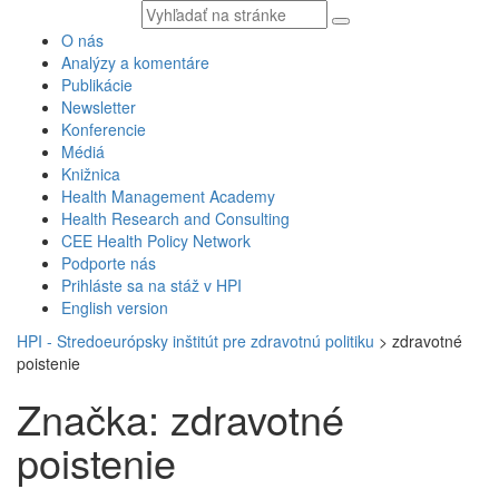
Vyhľadávaný
text
O nás
Analýzy a komentáre
Publikácie
Newsletter
Konferencie
Médiá
Knižnica
Health Management Academy
Health Research and Consulting
CEE Health Policy Network
Podporte nás
Prihláste sa na stáž v HPI
English version
HPI - Stredoeurópsky inštitút pre zdravotnú politiku
>
zdravotné
poistenie
Značka: zdravotné
poistenie