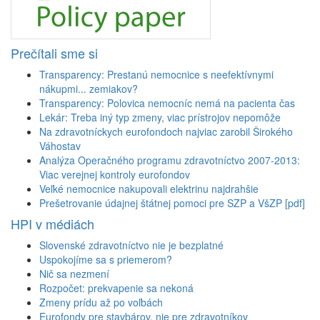
Prečítali sme si
Transparency: Prestanú nemocnice s neefektívnymi
nákupmi... zemiakov?
Transparency: Polovica nemocníc nemá na pacienta čas
Lekár: Treba iný typ zmeny, viac prístrojov nepomôže
Na zdravotníckych eurofondoch najviac zarobil Širokého
Váhostav
Analýza Operačného programu zdravotníctvo 2007-2013:
Viac verejnej kontroly eurofondov
Veľké nemocnice nakupovali elektrinu najdrahšie
Prešetrovanie údajnej štátnej pomoci pre SZP a VšZP [pdf]
HPI v médiách
Slovenské zdravotníctvo nie je bezplatné
Uspokojíme sa s priemerom?
Nič sa nezmení
Rozpočet: prekvapenie sa nekoná
Zmeny prídu až po voľbách
Eurofondy pre stavbárov, nie pre zdravotníkov