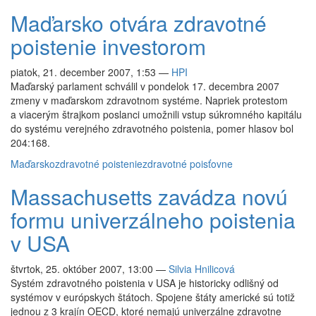
Maďarsko otvára zdravotné
poistenie investorom
piatok, 21. december 2007, 1:53
—
HPI
Maďarský parlament schválil v pondelok 17. decembra 2007
zmeny v maďarskom zdravotnom systéme. Napriek protestom
a viacerým štrajkom poslanci umožnili vstup súkromného kapitálu
do systému verejného zdravotného poistenia, pomer hlasov bol
204:168.
Maďarsko
zdravotné poistenie
zdravotné poisťovne
Massachusetts zavádza novú
formu univerzálneho poistenia
v USA
štvrtok, 25. október 2007, 13:00
—
Silvia Hnilicová
Systém zdravotného poistenia v USA je historicky odlišný od
systémov v európskych štátoch. Spojene štáty americké sú totiž
jednou z 3 krajín OECD, ktoré nemajú univerzálne zdravotne