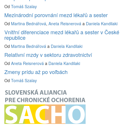
Od
Tomáš Szalay
Mezinárodní porovnání mezd lékařů a sester
Od
Martina Bednářová
,
Aneta Reisnerová
a
Daniela Kandilaki
Vnitřní diferenciace mezd lékařů a sester v České
republice
Od
Martina Bednářová
a
Daniela Kandilaki
Relativní mzdy v sektoru zdravotnictví
Od
Aneta Reisnerová
a
Daniela Kandilaki
Zmeny prídu až po voľbách
Od
Tomáš Szalay