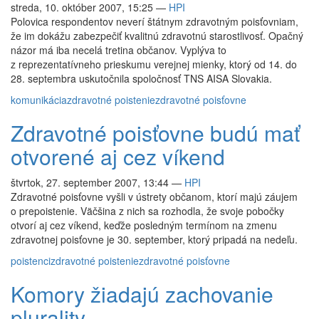
streda, 10. október 2007, 15:25
—
HPI
Polovica respondentov neverí štátnym zdravotným poisťovniam,
že im dokážu zabezpečiť kvalitnú zdravotnú starostlivosť. Opačný
názor má iba necelá tretina občanov. Vyplýva to
z reprezentatívneho prieskumu verejnej mienky, ktorý od 14. do
28. septembra uskutočnila spoločnosť TNS AISA Slovakia.
komunikácia
zdravotné poistenie
zdravotné poisťovne
Zdravotné poisťovne budú mať
otvorené aj cez víkend
štvrtok, 27. september 2007, 13:44
—
HPI
Zdravotné poisťovne vyšli v ústrety občanom, ktorí majú záujem
o prepoistenie. Väčšina z nich sa rozhodla, že svoje pobočky
otvorí aj cez víkend, keďže posledným termínom na zmenu
zdravotnej poisťovne je 30. september, ktorý pripadá na nedeľu.
poistenci
zdravotné poistenie
zdravotné poisťovne
Komory žiadajú zachovanie
plurality