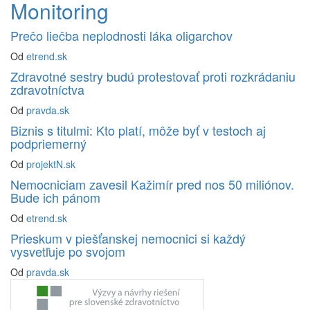
Monitoring
Prečo liečba neplodnosti láka oligarchov
Od
etrend.sk
Zdravotné sestry budú protestovať proti rozkrádaniu
zdravotníctva
Od
pravda.sk
Biznis s titulmi: Kto platí, môže byť v testoch aj
podpriemerný
Od
projektN.sk
Nemocniciam zavesil Kažimír pred nos 50 miliónov.
Bude ich pánom
Od
etrend.sk
Prieskum v piešťanskej nemocnici si každý
vysvetľuje po svojom
Od
pravda.sk